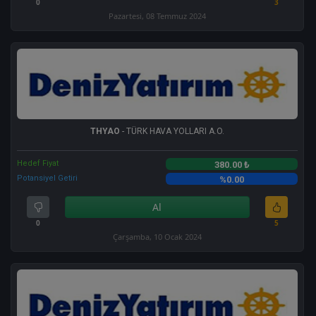
0
3
Pazartesi, 08 Temmuz 2024
THYAO
- TÜRK HAVA YOLLARI A.O.
Hedef Fiyat
380.00 ₺
Potansiyel Getiri
%0.00
Al
0
5
Çarşamba, 10 Ocak 2024