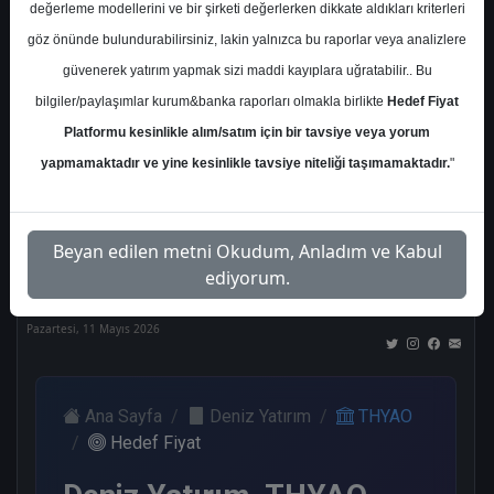
değerleme modellerini ve bir şirketi değerlerken dikkate aldıkları kriterleri
Kurum Sayısı
göz önünde bulundurabilirsiniz, lakin yalnızca bu raporlar veya analizlere
20
güvenerek yatırım yapmak sizi maddi kayıplara uğratabilir.. Bu
Al
Tut
End.
Endeks
Tavsiye
bilgiler/paylaşımlar kurum&banka raporları olmakla birlikte
Hedef Fiyat
Paralel
Üstü
Yok
Get.
Get.
Platformu kesinlikle alım/satım için bir tavsiye veya yorum
10
1
2
1
5
yapmamaktadır ve yine kesinlikle tavsiye niteliği taşımamaktadır.
"
Nötr
Beyan edilen metni Okudum, Anladım ve Kabul
1
ediyorum.
Pazartesi, 11 Mayıs 2026
Ana Sayfa
Deniz Yatırım
THYAO
Hedef Fiyat