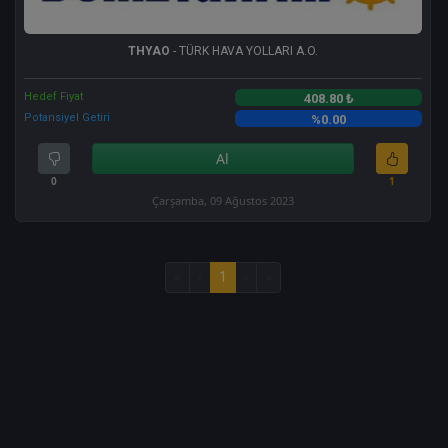
THYAO
- TÜRK HAVA YOLLARI A.O.
Hedef Fiyat
408.80 ₺
Potansiyel Getiri
%0.00
Al
0
1
Çarşamba, 09 Ağustos 2023
«
‹
1
›
»