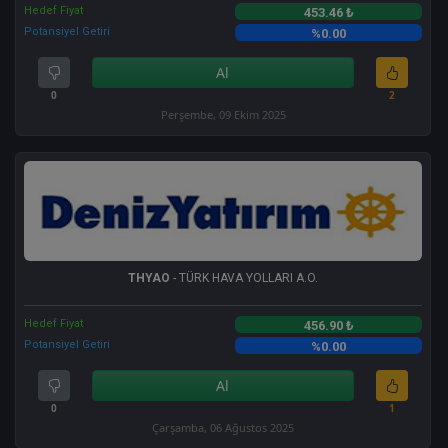
Hedef Fiyat
453.46 ₺
Potansiyel Getiri
%0.00
Al
0
2
Perşembe, 09 Ekim 2025
THYAO
- TÜRK HAVA YOLLARI A.O.
Hedef Fiyat
456.90 ₺
Potansiyel Getiri
%0.00
Al
0
1
Çarşamba, 06 Ağustos 2025