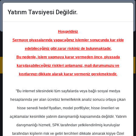
Yatırım Tavsiyesi Değildir.
Şimdi uygulamayı indirin!
Hoşgeldiniz
Sermaye piyasalarında yapacağınız işlemler sonucunda kar elde
edebileceğiniz gibi zarar riskiniz de bulunmaktadır.
Bu nedenle, işlem yapmaya karar vermeden önce, piyasada
karşılaşabileceğiniz riskleri anlamanız, mali durumunuzu ve
kısıtlarınızı dikkate alarak karar vermeniz gerekmektedir.
Geri Dön
"Bu internet sitesindeki tüm sayfalarda veya bağlı sosyal medya
hesaplarında yer alan ücretsiz temel/teknik analiz sonucu ortaya çıkan
hisse senedi hedef fiyatları, model portföyler, hisse önerileri ve
açıklamalar kesinlikle yatırım danışmanlığı kapsamında değildir. Yatırım
THYAO
- TÜRK HAVA YOLLARI
A.O.
danışmanlığı hizmeti, SPK tarafından yetkilendirilmiş kuruluşlar
Hedef Fiyat
404.90 ₺
tarafından kişilerin risk ve getiri tercihleri dikkate alınarak kişiye Özel