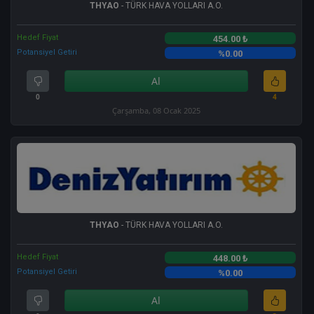
THYAO
- TÜRK HAVA YOLLARI A.O.
Hedef Fiyat
454.00 ₺
Potansiyel Getiri
%0.00
Al
0
4
Çarşamba, 08 Ocak 2025
THYAO
- TÜRK HAVA YOLLARI A.O.
Hedef Fiyat
448.00 ₺
Potansiyel Getiri
%0.00
Al