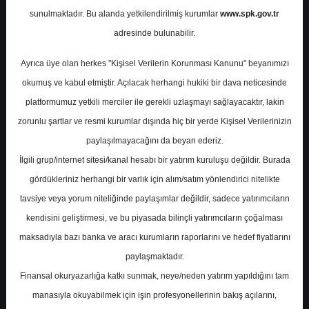
Potansiyel
%0.00
sunulmaktadır. Bu alanda yetkilendirilmiş kurumlar
www.spk.gov.tr
Getiri
adresinde bulunabilir.
Tavsiye Yok
1
0
Ayrıca üye olan herkes "Kişisel Verilerin Korunması Kanunu" beyanımızı
Pazartesi, 11 Mayıs 2026
okumuş ve kabul etmiştir. Açılacak herhangi hukiki bir dava neticesinde
platformumuz yetkili merciler ile gerekli uzlaşmayı sağlayacaktır, lakin
zorunlu şartlar ve resmi kurumlar dışında hiç bir yerde Kişisel Verilerinizin
paylaşılmayacağını da beyan ederiz.
İlgili grup/internet sitesi/kanal hesabı bir yatırım kuruluşu değildir. Burada
gördükleriniz herhangi bir varlık için alım/satım yönlendirici nitelikte
tavsiye veya yorum niteliğinde paylaşımlar değildir, sadece yatırımcıların
En Yüksek Tahmin
580,00 ₺
kendisini geliştirmesi, ve bu piyasada bilinçli yatırımcıların çoğalması
Ortalama Fiyat Tahmini
448,31 ₺
maksadıyla bazı banka ve aracı kurumların raporlarını ve hedef fiyatlarını
En Düşük Tahmin
330,00 ₺
paylaşmaktadır.
Ortalama Getiri Potansiyeli
%44.04
Finansal okuryazarlığa katkı sunmak, neye/neden yatırım yapıldığını tam
manasıyla okuyabilmek için işin profesyonellerinin bakış açılarını,