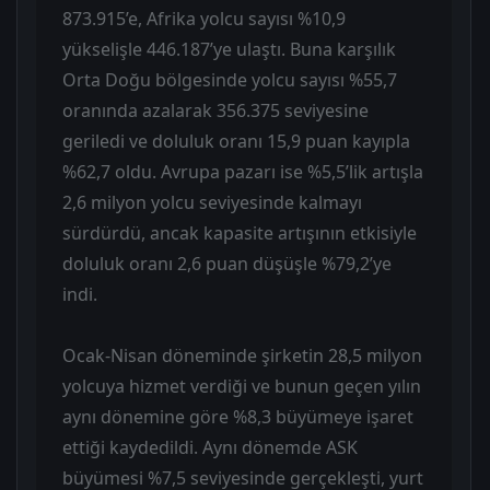
873.915’e, Afrika yolcu sayısı %10,9
yükselişle 446.187’ye ulaştı. Buna karşılık
Orta Doğu bölgesinde yolcu sayısı %55,7
oranında azalarak 356.375 seviyesine
geriledi ve doluluk oranı 15,9 puan kayıpla
%62,7 oldu. Avrupa pazarı ise %5,5’lik artışla
2,6 milyon yolcu seviyesinde kalmayı
sürdürdü, ancak kapasite artışının etkisiyle
doluluk oranı 2,6 puan düşüşle %79,2’ye
indi.
Ocak-Nisan döneminde şirketin 28,5 milyon
yolcuya hizmet verdiği ve bunun geçen yılın
aynı dönemine göre %8,3 büyümeye işaret
ettiği kaydedildi. Aynı dönemde ASK
büyümesi %7,5 seviyesinde gerçekleşti, yurt