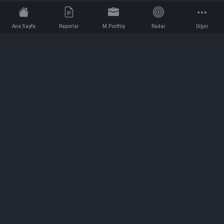
Ana Sayfa
Raporlar
M.Portföy
Radar
Diğer
İletişim
Bilgi ve Reklam için bizimle iletişime geçin!