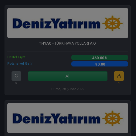
THYAO
- TÜRK HAVA YOLLARI A.O.
Hedef Fiyat
460.00 ₺
Potansiyel Getiri
%0.00
Al
0
1
Cuma, 28 Şubat 2025