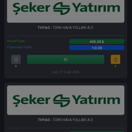
THYAO
- TÜRK HAVA YOLLARI A.O.
Hedef Fiyat
495.50 ₺
Potansiyel Getiri
%0.00
Al
0
6
Salı, 07 Ocak 2025
THYAO
- TÜRK HAVA YOLLARI A.O.