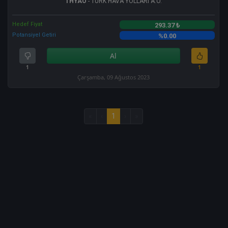
THYAO
- TÜRK HAVA YOLLARI A.O.
Hedef Fiyat
293.37 ₺
Potansiyel Getiri
%0.00
Al
1
1
Çarşamba, 09 Ağustos 2023
«
‹
1
›
»