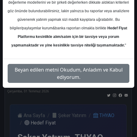
değerleme modellerini ve bir şirketi değerlerken dikkate aldıkları kriterleri
Kurum Sayısı
göz önünde bulundurabilirsiniz, lakin yalnızca bu raporlar veya analizlere
21
güvenerek yatırım yapmak sizi maddi kayıplara uğratabilir.. Bu
Al
Tut
End.
Endeks
Tavsiye
bilgiler/paylaşımlar kurum&banka raporları olmakla birlikte
Hedef Fiyat
Paralel
Üstü
Yok
Get.
Get.
Platformu kesinlikle alım/satım için bir tavsiye veya yorum
12
1
1
1
5
yapmamaktadır ve yine kesinlikle tavsiye niteliği taşımamaktadır.
"
Nötr
Beyan edilen metni Okudum, Anladım ve Kabul
1
ediyorum.
Çarşamba, 01 Temmuz 2026
Ana Sayfa
Şeker Yatırım
THYAO
Hedef Fiyat