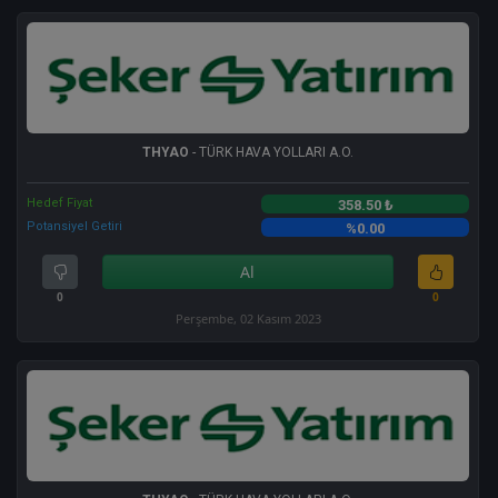
THYAO
- TÜRK HAVA YOLLARI A.O.
Hedef Fiyat
358.50 ₺
Potansiyel Getiri
%0.00
Al
0
0
Perşembe, 02 Kasım 2023