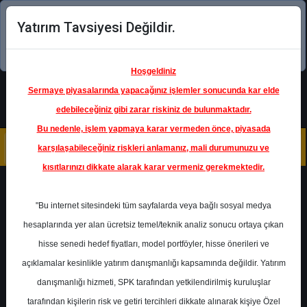
Yatırım Tavsiyesi Değildir.
Şimdi uygulamayı indirin!
Hoşgeldiniz
Sermaye piyasalarında yapacağınız işlemler sonucunda kar elde
edebileceğiniz gibi zarar riskiniz de bulunmaktadır.
Bu nedenle, işlem yapmaya karar vermeden önce, piyasada
karşılaşabileceğiniz riskleri anlamanız, mali durumunuzu ve
kısıtlarınızı dikkate alarak karar vermeniz gerekmektedir.
Geri Dön
"Bu internet sitesindeki tüm sayfalarda veya bağlı sosyal medya
hesaplarında yer alan ücretsiz temel/teknik analiz sonucu ortaya çıkan
hisse senedi hedef fiyatları, model portföyler, hisse önerileri ve
açıklamalar kesinlikle yatırım danışmanlığı kapsamında değildir. Yatırım
THYAO
- TÜRK HAVA YOLLARI
A.O.
danışmanlığı hizmeti, SPK tarafından yetkilendirilmiş kuruluşlar
Hedef Fiyat
445.00 ₺
tarafından kişilerin risk ve getiri tercihleri dikkate alınarak kişiye Özel