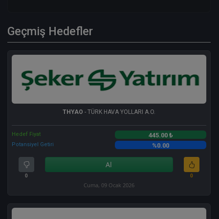
Geçmiş Hedefler
THYAO
- TÜRK HAVA YOLLARI A.O.
Hedef Fiyat
445.00 ₺
Potansiyel Getiri
%0.00
Al
0
0
Cuma, 09 Ocak 2026