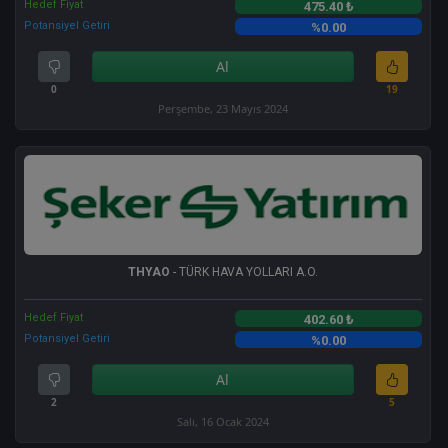
Hedef Fiyat
475.40 ₺
Potansiyel Getiri
%0.00
Al
0
19
Perşembe, 23 Mayıs 2024
THYAO
- TÜRK HAVA YOLLARI A.O.
Hedef Fiyat
402.60 ₺
Potansiyel Getiri
%0.00
Al
2
5
Salı, 16 Ocak 2024