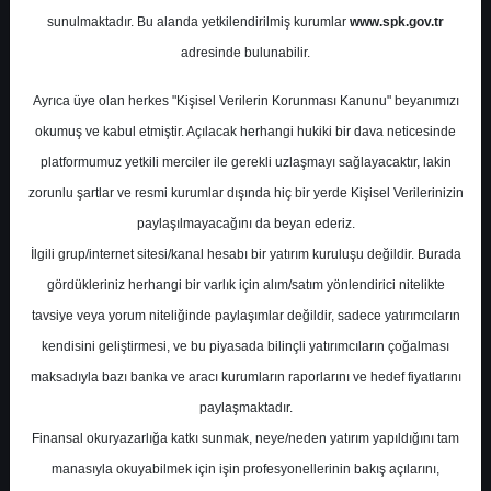
Potansiyel
%0.00
sunulmaktadır. Bu alanda yetkilendirilmiş kurumlar
www.spk.gov.tr
Getiri
adresinde bulunabilir.
Al
0
0
Ayrıca üye olan herkes "Kişisel Verilerin Korunması Kanunu" beyanımızı
Çarşamba, 01 Temmuz 2026
okumuş ve kabul etmiştir. Açılacak herhangi hukiki bir dava neticesinde
platformumuz yetkili merciler ile gerekli uzlaşmayı sağlayacaktır, lakin
zorunlu şartlar ve resmi kurumlar dışında hiç bir yerde Kişisel Verilerinizin
paylaşılmayacağını da beyan ederiz.
İlgili grup/internet sitesi/kanal hesabı bir yatırım kuruluşu değildir. Burada
gördükleriniz herhangi bir varlık için alım/satım yönlendirici nitelikte
tavsiye veya yorum niteliğinde paylaşımlar değildir, sadece yatırımcıların
En Yüksek Tahmin
580,00 ₺
kendisini geliştirmesi, ve bu piyasada bilinçli yatırımcıların çoğalması
Ortalama Fiyat Tahmini
451,30 ₺
maksadıyla bazı banka ve aracı kurumların raporlarını ve hedef fiyatlarını
En Düşük Tahmin
330,00 ₺
paylaşmaktadır.
Ortalama Getiri Potansiyeli
%47.36
Finansal okuryazarlığa katkı sunmak, neye/neden yatırım yapıldığını tam
manasıyla okuyabilmek için işin profesyonellerinin bakış açılarını,