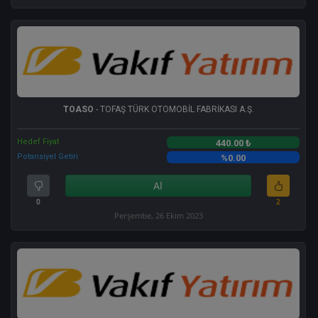
TOASO
- TOFAŞ TÜRK OTOMOBİL FABRİKASI A.Ş.
Hedef Fiyat
440.00 ₺
Potansiyel Getiri
%0.00
Al
0
2
Perşembe, 26 Ekim 2023