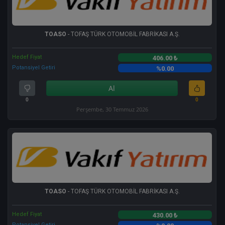
TOASO
- TOFAŞ TÜRK OTOMOBİL FABRİKASI A.Ş.
Hedef Fiyat
406.00 ₺
Potansiyel Getiri
%0.00
Al
0
0
Perşembe, 30 Temmuz 2026
TOASO
- TOFAŞ TÜRK OTOMOBİL FABRİKASI A.Ş.
Hedef Fiyat
430.00 ₺
Potansiyel Getiri