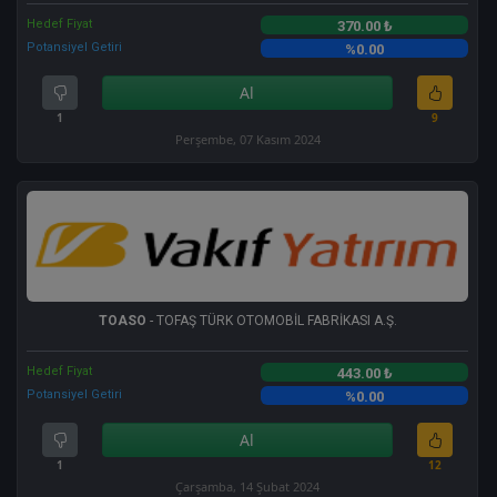
Hedef Fiyat
370.00 ₺
Potansiyel Getiri
%0.00
Al
1
9
Perşembe, 07 Kasım 2024
TOASO
- TOFAŞ TÜRK OTOMOBİL FABRİKASI A.Ş.
Hedef Fiyat
443.00 ₺
Potansiyel Getiri
%0.00
Al
1
12
Çarşamba, 14 Şubat 2024