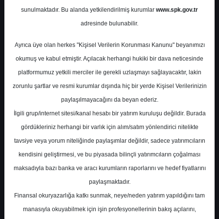
Potansiyel
%0.00
sunulmaktadır. Bu alanda yetkilendirilmiş kurumlar
www.spk.gov.tr
Getiri
adresinde bulunabilir.
Al
0
1
Ayrıca üye olan herkes "Kişisel Verilerin Korunması Kanunu" beyanımızı
Salı, 29 Temmuz 2025
okumuş ve kabul etmiştir. Açılacak herhangi hukiki bir dava neticesinde
platformumuz yetkili merciler ile gerekli uzlaşmayı sağlayacaktır, lakin
zorunlu şartlar ve resmi kurumlar dışında hiç bir yerde Kişisel Verilerinizin
paylaşılmayacağını da beyan ederiz.
İlgili grup/internet sitesi/kanal hesabı bir yatırım kuruluşu değildir. Burada
gördükleriniz herhangi bir varlık için alım/satım yönlendirici nitelikte
tavsiye veya yorum niteliğinde paylaşımlar değildir, sadece yatırımcıların
En Yüksek Tahmin
530,00 ₺
kendisini geliştirmesi, ve bu piyasada bilinçli yatırımcıların çoğalması
Ortalama Fiyat Tahmini
415,78 ₺
maksadıyla bazı banka ve aracı kurumların raporlarını ve hedef fiyatlarını
En Düşük Tahmin
273,00 ₺
paylaşmaktadır.
Ortalama Getiri Potansiyeli
%58.09
Finansal okuryazarlığa katkı sunmak, neye/neden yatırım yapıldığını tam
manasıyla okuyabilmek için işin profesyonellerinin bakış açılarını,