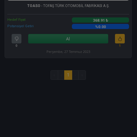
TOASO
- TOFAŞ TÜRK OTOMOBİL FABRİKASI A.Ş.
Hedef Fiyat
368.91 ₺
Potansiyel Getiri
%0.00
Al
0
1
Perşembe, 27 Temmuz 2023
«
‹
1
›
»