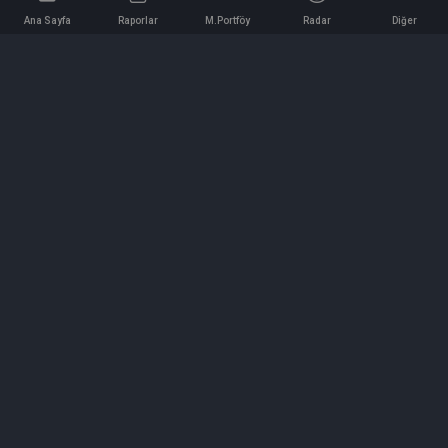
Ana Sayfa
Raporlar
M.Portföy
Radar
Diğer
İletişim
Bilgi ve Reklam için bizimle iletişime geçin!
iletisim@hedeffiyat.com.tr