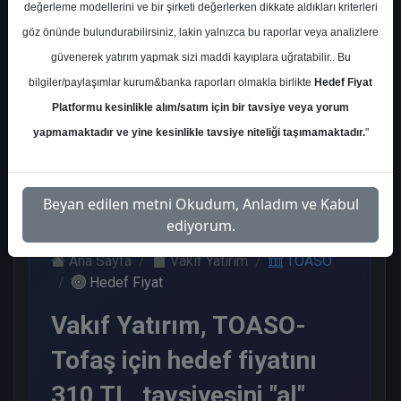
değerleme modellerini ve bir şirketi değerlerken dikkate aldıkları kriterleri
Kurum Sayısı
göz önünde bulundurabilirsiniz, lakin yalnızca bu raporlar veya analizlere
17
güvenerek yatırım yapmak sizi maddi kayıplara uğratabilir.. Bu
Al
Tut
End.
Endeks
Tavsiye
bilgiler/paylaşımlar kurum&banka raporları olmakla birlikte
Hedef Fiyat
Paralel
Üstü
Yok
Get.
Get.
Platformu kesinlikle alım/satım için bir tavsiye veya yorum
10
1
1
2
3
yapmamaktadır ve yine kesinlikle tavsiye niteliği taşımamaktadır.
"
Salı, 29 Temmuz 2025
Beyan edilen metni Okudum, Anladım ve Kabul
ediyorum.
Ana Sayfa
Vakıf Yatırım
TOASO
Hedef Fiyat
Vakıf Yatırım, TOASO-
Tofaş için hedef fiyatını
310 TL, tavsiyesini "al"