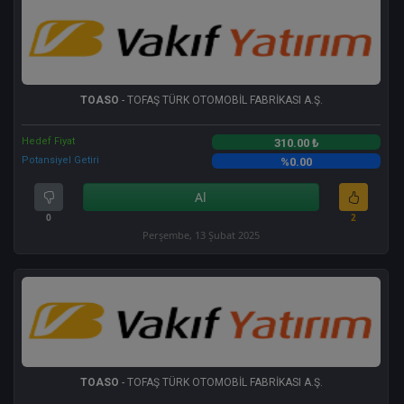
TOASO
- TOFAŞ TÜRK OTOMOBİL FABRİKASI A.Ş.
Hedef Fiyat
310.00 ₺
Potansiyel Getiri
%0.00
Al
0
2
Perşembe, 13 Şubat 2025
TOASO
- TOFAŞ TÜRK OTOMOBİL FABRİKASI A.Ş.