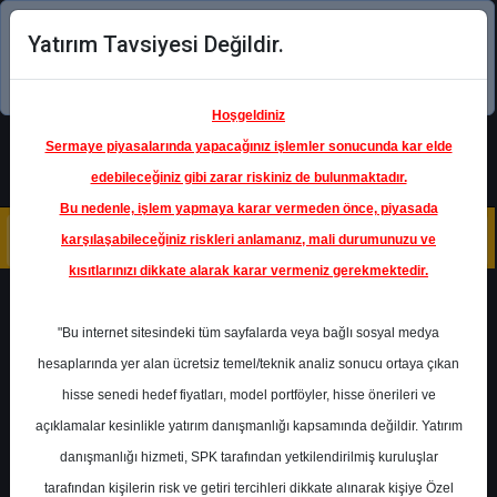
Yatırım Tavsiyesi Değildir.
Şimdi uygulamayı indirin!
Hoşgeldiniz
Sermaye piyasalarında yapacağınız işlemler sonucunda kar elde
edebileceğiniz gibi zarar riskiniz de bulunmaktadır.
Bu nedenle, işlem yapmaya karar vermeden önce, piyasada
karşılaşabileceğiniz riskleri anlamanız, mali durumunuzu ve
kısıtlarınızı dikkate alarak karar vermeniz gerekmektedir.
Geri Dön
"Bu internet sitesindeki tüm sayfalarda veya bağlı sosyal medya
hesaplarında yer alan ücretsiz temel/teknik analiz sonucu ortaya çıkan
hisse senedi hedef fiyatları, model portföyler, hisse önerileri ve
açıklamalar kesinlikle yatırım danışmanlığı kapsamında değildir. Yatırım
TOASO
- TOFAŞ TÜRK
OTOMOBİL FABRİKASI A.Ş.
danışmanlığı hizmeti, SPK tarafından yetkilendirilmiş kuruluşlar
Hedef Fiyat
310.00 ₺
tarafından kişilerin risk ve getiri tercihleri dikkate alınarak kişiye Özel