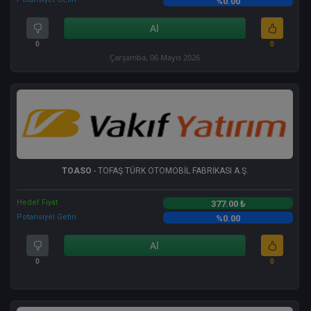
%0.00
Al
0
0
Çarşamba, 06 Mayıs 2026
TOASO
- TOFAŞ TÜRK OTOMOBİL FABRİKASI A.Ş.
Hedef Fiyat
377.00 ₺
Potansiyel Getiri
%0.00
Al
0
0