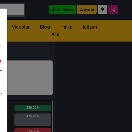
Oturum Aç
Üye Ol
z
Videolar
Blog
Halka
İletişim
Arz
z
z
iz
an
n
530,00 ₺
a
415,78 ₺
.
n
273,00 ₺