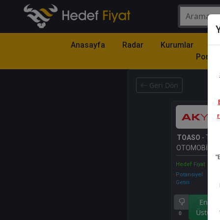
Y
Anasayfa
Radar
Kurumlar
Mo
Portfö
Geri Dön
r
TOASO
- TOF
OTOMOBİL FA
"
A.Ş.
Hedef Fiyat
Potansiyel
Getiri
Endek
Üstü Ge
0