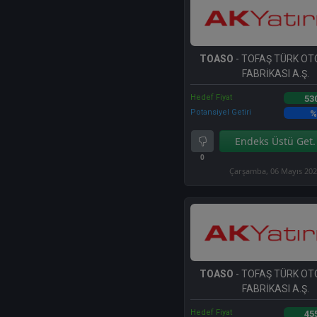
TOASO
- TOFAŞ TÜRK O
FABRİKASI A.Ş.
Hedef Fiyat
53
Potansiyel Getiri
%
Endeks Üstü Get.
0
Çarşamba, 06 Mayıs 20
TOASO
- TOFAŞ TÜRK O
FABRİKASI A.Ş.
Hedef Fiyat
45