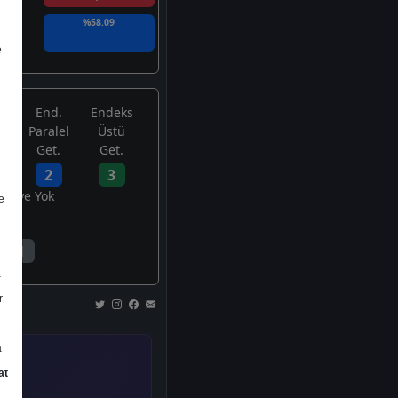
%58.09
e
End.
Endeks
Paralel
Üstü
Get.
Get.
2
3
avsiye Yok
e
1
a
r
a
at