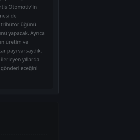
ntis Otomotiv'in
mesi de
istribütörlüğünü
ğünü yapacak. Ayrıca
nın üretim ve
zar payı varsaydık.
ilerleyen yıllarda
a gönderileceğini