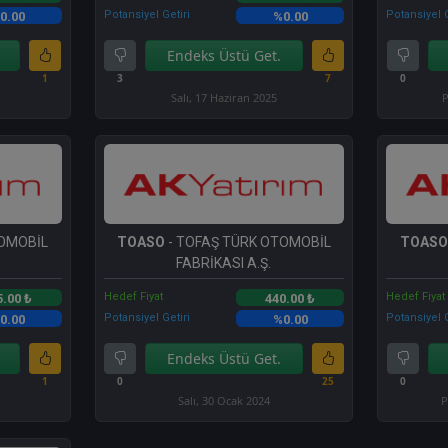
Potansiyel Getiri
Potansiyel G
0.00
%0.00
Endeks Üstü Get.
1
3
7
0
Salı, 17 Haziran 2025
P
TOMOBİL
TOASO
- TOFAŞ TÜRK OTOMOBİL
TOASO
FABRİKASI A.Ş.
Hedef Fiyat
Hedef Fiyat
5.00 ₺
440.00 ₺
Potansiyel Getiri
Potansiyel G
0.00
%0.00
Endeks Üstü Get.
1
0
25
0
Salı, 30 Ocak 2024
P