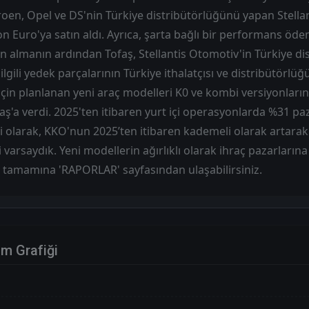
roen, Opel ve DS'nin Türkiye distribütörlüğünü yapan Stella
 Euro'ya satın aldı. Ayrıca, şarta bağlı bir performans öde
n almanın ardından Tofaş, Stellantis Otomotiv'in Türkiye d
 ilgili yedek parçalarının Türkiye ithalatçısı ve distribütörlü
 için planlanan yeni araç modelleri K0 ve kombi versiyonları
aş'a verdi. 2025'ten itibaren yurt içi operasyonlarda %31 pa
li olarak, KKO'nun 2025’ten itibaren kademeli olarak artarak 
 varsaydık. Yeni modellerin ağırlıklı olarak ihraç pazarların
 tamamına 'RAPORLAR' sayfasından ulaşabilirsiniz.
im Grafiği