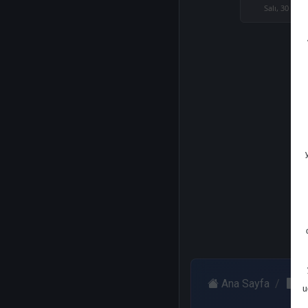
Salı, 30 Oca
Ana Sayfa
A
u