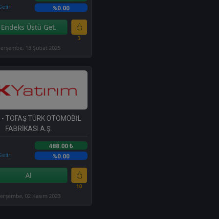
etiri
%0.00
Endeks Üstü Get.
3
erşembe, 13 Şubat 2025
- TOFAŞ TÜRK OTOMOBİL
FABRİKASI A.Ş.
488.00 ₺
etiri
%0.00
Al
10
erşembe, 02 Kasım 2023