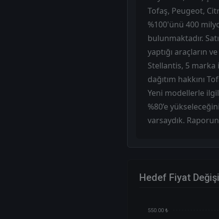
Tofaş, Peugeot, Cit
%100'ünü 400 milyon
bulunmaktadır. Satı
yaptığı araçların ve
Stellantis, 5 marka
dağıtım hakkını Tof
Yeni modellerle ilgi
%80’e yükseleceğini
varsaydık. Raporun
Hedef Fiyat Değiş
550.00 ₺