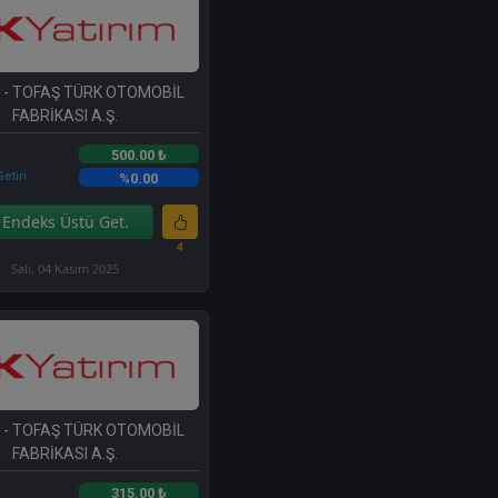
- TOFAŞ TÜRK OTOMOBİL
FABRİKASI A.Ş.
500.00 ₺
etiri
%0.00
Endeks Üstü Get.
4
Salı, 04 Kasım 2025
- TOFAŞ TÜRK OTOMOBİL
FABRİKASI A.Ş.
315.00 ₺