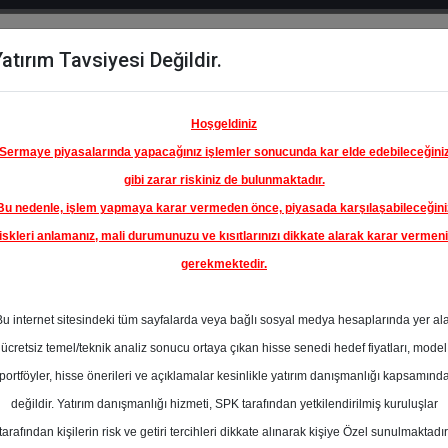
atırım Tavsiyesi Değildir.
del
Hisse
Öne
Raporlar
Partnerlerimi
y
Karşılaştır
Çıkanlar
Hoşgeldiniz
Sermaye piyasalarında yapacağınız işlemler sonucunda kar elde edebileceğini
gibi zarar riskiniz de bulunmaktadır.
Bu nedenle, işlem yapmaya karar vermeden önce, piyasada karşılaşabileceğini
iskleri anlamanız, mali durumunuzu ve kısıtlarınızı dikkate alarak karar vermen
gerekmektedir.
AŞ TÜRK
BRİKASI
Bu internet sitesindeki tüm sayfalarda veya bağlı sosyal medya hesaplarında yer al
440.00 ₺
ücretsiz temel/teknik analiz sonucu ortaya çıkan hisse senedi hedef fiyatları, model
%0.00
En Yüksek Tahmi
portföyler, hisse önerileri ve açıklamalar kesinlikle yatırım danışmanlığı kapsamınd
Ortalama Fiyat
değildir. Yatırım danışmanlığı hizmeti, SPK tarafından yetkilendirilmiş kuruluşlar
s
Tahmini
t.
tarafından kişilerin risk ve getiri tercihleri dikkate alınarak kişiye Özel sunulmaktadır
25
En Düşük Tahmi