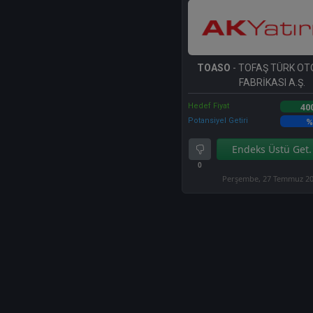
TOASO
- TOFAŞ TÜRK O
FABRİKASI A.Ş.
Hedef Fiyat
40
Potansiyel Getiri
%
Endeks Üstü Get.
0
Perşembe, 27 Temmuz 2