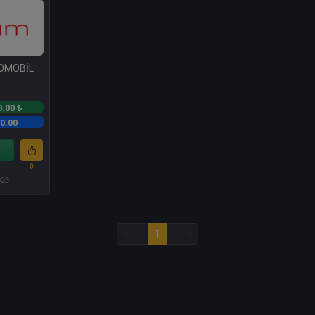
TOMOBİL
0.00 ₺
0.00
0
023
«
‹
1
›
»