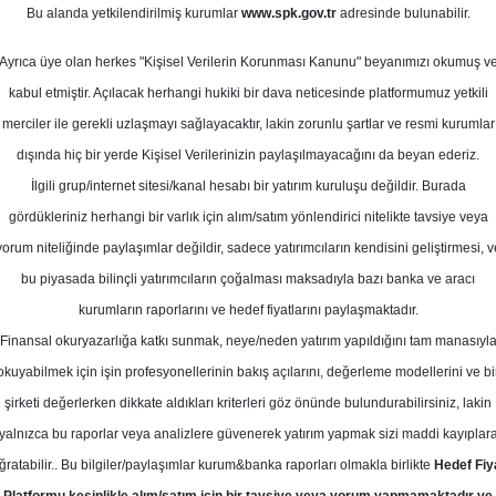
k 2024
Bu alanda yetkilendirilmiş kurumlar
www.spk.gov.tr
adresinde bulunabilir.
Ortalama Getiri
Potansiyeli
Ayrıca üye olan herkes "Kişisel Verilerin Korunması Kanunu" beyanımızı okumuş v
kabul etmiştir. Açılacak herhangi hukiki bir dava neticesinde platformumuz yetkili
merciler ile gerekli uzlaşmayı sağlayacaktır, lakin zorunlu şartlar ve resmi kurumlar
Al
Tut
dışında hiç bir yerde Kişisel Verilerinizin paylaşılmayacağını da beyan ederiz.
İlgili grup/internet sitesi/kanal hesabı bir yatırım kuruluşu değildir. Burada
10
1
Kurum Sayısı
gördükleriniz herhangi bir varlık için alım/satım yönlendirici nitelikte tavsiye veya
17
T
yorum niteliğinde paylaşımlar değildir, sadece yatırımcıların kendisini geliştirmesi, v
bu piyasada bilinçli yatırımcıların çoğalması maksadıyla bazı banka ve aracı
kurumların raporlarını ve hedef fiyatlarını paylaşmaktadır.
Finansal okuryazarlığa katkı sunmak, neye/neden yatırım yapıldığını tam manasıyl
okuyabilmek için işin profesyonellerinin bakış açılarını, değerleme modellerini ve bi
Salı, 30 Ocak 2024
şirketi değerlerken dikkate aldıkları kriterleri göz önünde bulundurabilirsiniz, lakin
yalnızca bu raporlar veya analizlere güvenerek yatırım yapmak sizi maddi kayıplar
k Yatırım
TOASO
Hedef Fiyat
ğratabilir.. Bu bilgiler/paylaşımlar kurum&banka raporları olmakla birlikte
Hedef Fiy