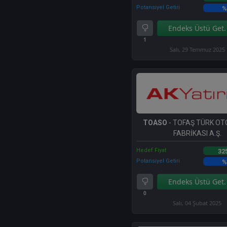
Potansiyel Getiri
%
Endeks Üstü Get.
1
Salı, 29 Temmuz 2025
TOASO
- TOFAŞ TÜRK O
FABRİKASI A.Ş.
Hedef Fiyat
32
Potansiyel Getiri
%
Endeks Üstü Get.
0
Salı, 04 Şubat 2025