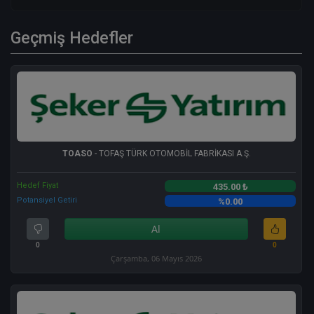
Geçmiş Hedefler
TOASO
- TOFAŞ TÜRK OTOMOBİL FABRİKASI A.Ş.
Hedef Fiyat
435.00 ₺
Potansiyel Getiri
%0.00
Al
0
0
Çarşamba, 06 Mayıs 2026