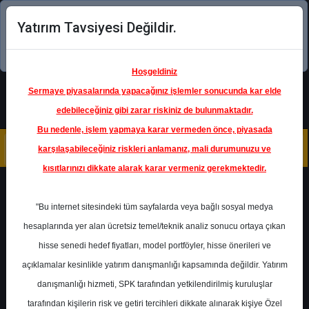
Yatırım Tavsiyesi Değildir.
Şimdi uygulamayı indirin!
Hoşgeldiniz
Sermaye piyasalarında yapacağınız işlemler sonucunda kar elde
edebileceğiniz gibi zarar riskiniz de bulunmaktadır.
Bu nedenle, işlem yapmaya karar vermeden önce, piyasada
karşılaşabileceğiniz riskleri anlamanız, mali durumunuzu ve
kısıtlarınızı dikkate alarak karar vermeniz gerekmektedir.
Geri Dön
"Bu internet sitesindeki tüm sayfalarda veya bağlı sosyal medya
hesaplarında yer alan ücretsiz temel/teknik analiz sonucu ortaya çıkan
hisse senedi hedef fiyatları, model portföyler, hisse önerileri ve
açıklamalar kesinlikle yatırım danışmanlığı kapsamında değildir. Yatırım
TOASO
- TOFAŞ TÜRK
OTOMOBİL FABRİKASI A.Ş.
danışmanlığı hizmeti, SPK tarafından yetkilendirilmiş kuruluşlar
Hedef Fiyat
284.70 ₺
tarafından kişilerin risk ve getiri tercihleri dikkate alınarak kişiye Özel