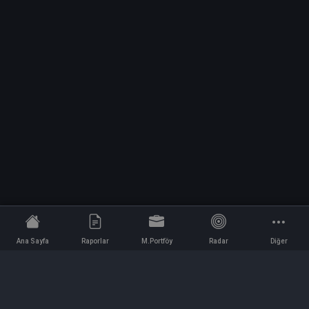
Ana Sayfa
Raporlar
M.Portföy
Radar
Diğer