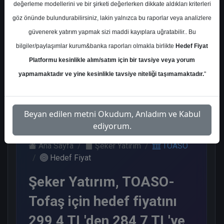
değerleme modellerini ve bir şirketi değerlerken dikkate aldıkları kriterleri
Kurum Sayısı
göz önünde bulundurabilirsiniz, lakin yalnızca bu raporlar veya analizlere
17
güvenerek yatırım yapmak sizi maddi kayıplara uğratabilir.. Bu
Al
Tut
End.
Endeks
Tavsiye
bilgiler/paylaşımlar kurum&banka raporları olmakla birlikte
Hedef Fiyat
Paralel
Üstü
Yok
Get.
Get.
Platformu kesinlikle alım/satım için bir tavsiye veya yorum
10
1
1
2
3
yapmamaktadır ve yine kesinlikle tavsiye niteliği taşımamaktadır.
"
Salı, 29 Nisan 2025
Beyan edilen metni Okudum, Anladım ve Kabul
ediyorum.
Ana Sayfa
Şeker Yatırım
TOASO
Hedef Fiyat
Şeker Yatırım, TOASO-
Tofaş için hedef fiyatını
299,4 TL'den 284,7 TL'ye