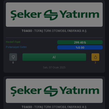
TOASO
- TOFAŞ TÜRK OTOMOBİL FABRİKASI A.Ş.
Hedef Fiyat
299.40 ₺
Potansiyel Getiri
%0.00
Al
0
3
Salı, 07 Ocak 2025
TOASO
- TOFAŞ TÜRK OTOMOBİL FABRİKASI A.Ş.