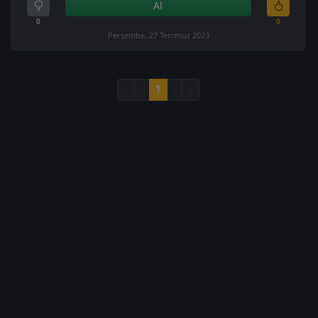
Al
0
0
Perşembe, 27 Temmuz 2023
«
‹
1
›
»