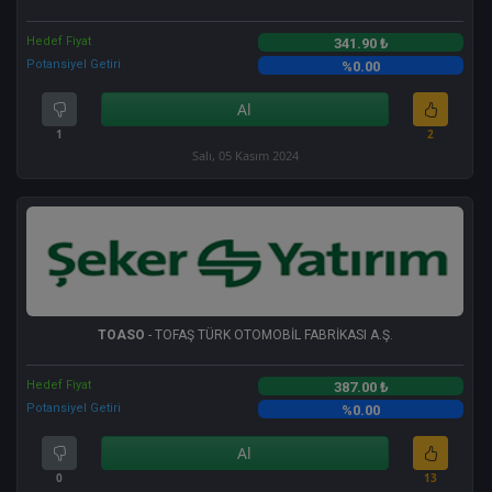
Hedef Fiyat
341.90 ₺
Potansiyel Getiri
%0.00
Al
1
2
Salı, 05 Kasım 2024
TOASO
- TOFAŞ TÜRK OTOMOBİL FABRİKASI A.Ş.
Hedef Fiyat
387.00 ₺
Potansiyel Getiri
%0.00
Al
0
13