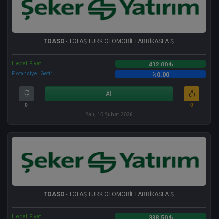
TOASO
- TOFAŞ TÜRK OTOMOBİL FABRİKASI A.Ş.
Hedef Fiyat
402.00 ₺
Potansiyel Getiri
%0.00
Al
0
0
Salı, 10 Şubat 2026
TOASO
- TOFAŞ TÜRK OTOMOBİL FABRİKASI A.Ş.
Hedef Fiyat
338.50 ₺