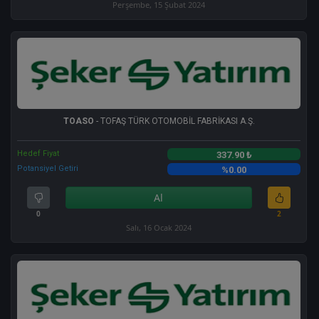
Perşembe, 15 Şubat 2024
TOASO
- TOFAŞ TÜRK OTOMOBİL FABRİKASI A.Ş.
Hedef Fiyat
337.90 ₺
Potansiyel Getiri
%0.00
Al
0
2
Salı, 16 Ocak 2024