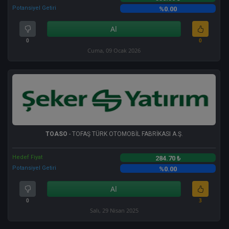
Potansiyel Getiri
%0.00
Al
0
0
Cuma, 09 Ocak 2026
TOASO
- TOFAŞ TÜRK OTOMOBİL FABRİKASI A.Ş.
Hedef Fiyat
284.70 ₺
Potansiyel Getiri
%0.00
Al
0
3
Salı, 29 Nisan 2025