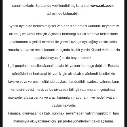
Potansiyel
%0.00
sunulmaktadır. Bu alanda yetkilendirilmiş kurumlar
www.spk.gov.tr
Getiri
adresinde bulunabilir.
Al
0
3
Ayrıca üye olan herkes "Kişisel Verilerin Korunması Kanunu" beyanımızı
Salı, 29 Nisan 2025
okumuş ve kabul etmiştir. Açılacak herhangi hukiki bir dava neticesinde
platformumuz yetkili merciler ile gerekli uzlaşmayı sağlayacaktır, lakin
zorunlu şartlar ve resmi kurumlar dışında hiç bir yerde Kişisel Verilerinizin
paylaşılmayacağını da beyan ederiz.
İlgili grup/internet sitesi/kanal hesabı bir yatırım kuruluşu değildir. Burada
gördükleriniz herhangi bir varlık için alım/satım yönlendirici nitelikte
tavsiye veya yorum niteliğinde paylaşımlar değildir, sadece yatırımcıların
En Yüksek Tahmin
530,00 ₺
kendisini geliştirmesi, ve bu piyasada bilinçli yatırımcıların çoğalması
Ortalama Fiyat Tahmini
415,78 ₺
maksadıyla bazı banka ve aracı kurumların raporlarını ve hedef fiyatlarını
En Düşük Tahmin
273,00 ₺
paylaşmaktadır.
Ortalama Getiri Potansiyeli
%58.09
Finansal okuryazarlığa katkı sunmak, neye/neden yatırım yapıldığını tam
manasıyla okuyabilmek için işin profesyonellerinin bakış açılarını,