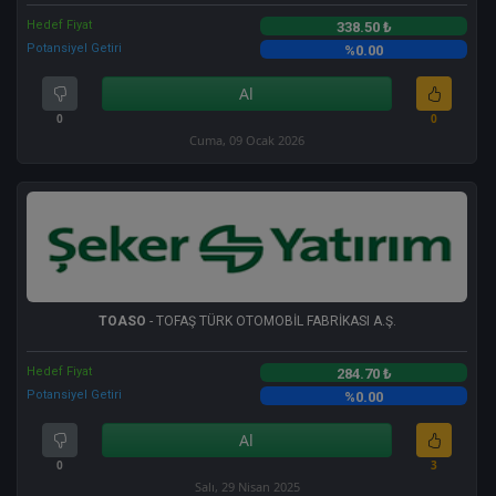
Hedef Fiyat
338.50 ₺
Potansiyel Getiri
%0.00
Al
0
0
Cuma, 09 Ocak 2026
TOASO
- TOFAŞ TÜRK OTOMOBİL FABRİKASI A.Ş.
Hedef Fiyat
284.70 ₺
Potansiyel Getiri
%0.00
Al
0
3
Salı, 29 Nisan 2025