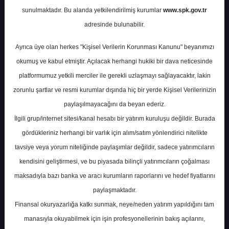
Potansiyel
%0.00
sunulmaktadır. Bu alanda yetkilendirilmiş kurumlar
www.spk.gov.tr
Getiri
adresinde bulunabilir.
Al
0
0
Ayrıca üye olan herkes "Kişisel Verilerin Korunması Kanunu" beyanımızı
Cuma, 09 Ocak 2026
okumuş ve kabul etmiştir. Açılacak herhangi hukiki bir dava neticesinde
platformumuz yetkili merciler ile gerekli uzlaşmayı sağlayacaktır, lakin
zorunlu şartlar ve resmi kurumlar dışında hiç bir yerde Kişisel Verilerinizin
paylaşılmayacağını da beyan ederiz.
İlgili grup/internet sitesi/kanal hesabı bir yatırım kuruluşu değildir. Burada
gördükleriniz herhangi bir varlık için alım/satım yönlendirici nitelikte
tavsiye veya yorum niteliğinde paylaşımlar değildir, sadece yatırımcıların
En Yüksek Tahmin
530,00 ₺
kendisini geliştirmesi, ve bu piyasada bilinçli yatırımcıların çoğalması
Ortalama Fiyat Tahmini
415,78 ₺
maksadıyla bazı banka ve aracı kurumların raporlarını ve hedef fiyatlarını
En Düşük Tahmin
273,00 ₺
paylaşmaktadır.
Ortalama Getiri Potansiyeli
%58.09
Finansal okuryazarlığa katkı sunmak, neye/neden yatırım yapıldığını tam
manasıyla okuyabilmek için işin profesyonellerinin bakış açılarını,