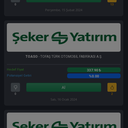
0
13
Perşembe, 15 Şubat 2024
TOASO
- TOFAŞ TÜRK OTOMOBİL FABRİKASI A.Ş.
Hedef Fiyat
337.90 ₺
Potansiyel Getiri
%0.00
Al
0
2
Salı, 16 Ocak 2024