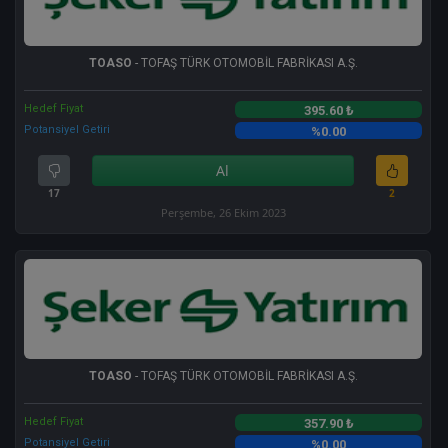
TOASO
- TOFAŞ TÜRK OTOMOBİL FABRİKASI A.Ş.
Hedef Fiyat
395.60 ₺
Potansiyel Getiri
%0.00
Al
17
2
Perşembe, 26 Ekim 2023
TOASO
- TOFAŞ TÜRK OTOMOBİL FABRİKASI A.Ş.
Hedef Fiyat
357.90 ₺
Potansiyel Getiri
%0.00