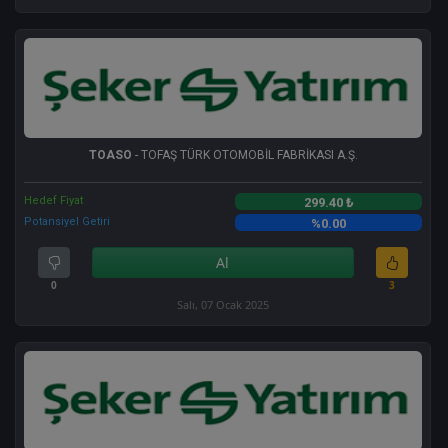
TOASO
- TOFAŞ TÜRK OTOMOBİL FABRİKASI A.Ş.
Hedef Fiyat
299.40 ₺
Potansiyel Getiri
%0.00
Al
0
3
Salı, 07 Ocak 2025