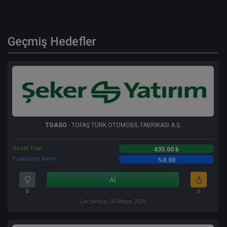
Geçmiş Hedefler
TOASO
- TOFAŞ TÜRK OTOMOBİL FABRİKASI A.Ş.
Hedef Fiyat
435.00 ₺
Potansiyel Getiri
%0.00
Al
0
0
Çarşamba, 06 Mayıs 2026