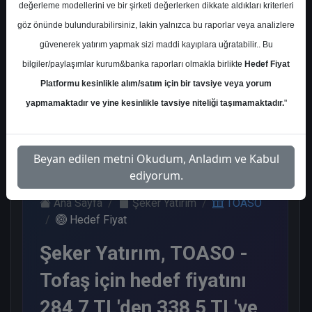
değerleme modellerini ve bir şirketi değerlerken dikkate aldıkları kriterleri
Kurum Sayısı
göz önünde bulundurabilirsiniz, lakin yalnızca bu raporlar veya analizlere
17
güvenerek yatırım yapmak sizi maddi kayıplara uğratabilir.. Bu
Al
Tut
End.
Endeks
Tavsiye
bilgiler/paylaşımlar kurum&banka raporları olmakla birlikte
Hedef Fiyat
Paralel
Üstü
Yok
Get.
Get.
Platformu kesinlikle alım/satım için bir tavsiye veya yorum
10
1
1
2
3
yapmamaktadır ve yine kesinlikle tavsiye niteliği taşımamaktadır.
"
Cuma, 09 Ocak 2026
Beyan edilen metni Okudum, Anladım ve Kabul
ediyorum.
Ana Sayfa
Şeker Yatırım
TOASO
Hedef Fiyat
Şeker Yatırım, TOASO -
Tofaş için hedef fiyatını
284,7 TL'den 338,5 TL'ye