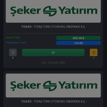
TOASO
- TOFAŞ TÜRK OTOMOBİL FABRİKASI A.Ş.
Hedef Fiyat
402.00 ₺
Potansiyel Getiri
%0.00
Al
0
0
Salı, 10 Şubat 2026
TOASO
- TOFAŞ TÜRK OTOMOBİL FABRİKASI A.Ş.