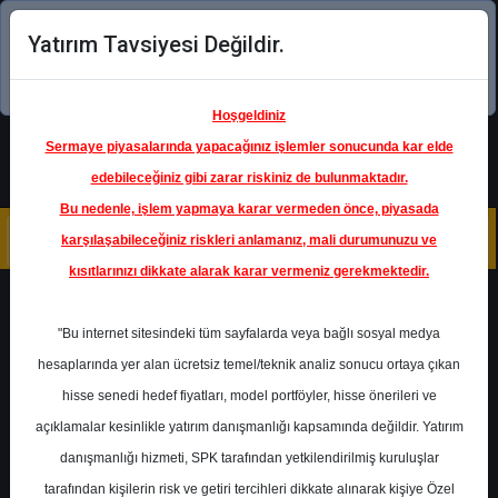
Yatırım Tavsiyesi Değildir.
Şimdi uygulamayı indirin!
Hoşgeldiniz
Sermaye piyasalarında yapacağınız işlemler sonucunda kar elde
edebileceğiniz gibi zarar riskiniz de bulunmaktadır.
Bu nedenle, işlem yapmaya karar vermeden önce, piyasada
karşılaşabileceğiniz riskleri anlamanız, mali durumunuzu ve
kısıtlarınızı dikkate alarak karar vermeniz gerekmektedir.
Geri Dön
"Bu internet sitesindeki tüm sayfalarda veya bağlı sosyal medya
hesaplarında yer alan ücretsiz temel/teknik analiz sonucu ortaya çıkan
hisse senedi hedef fiyatları, model portföyler, hisse önerileri ve
açıklamalar kesinlikle yatırım danışmanlığı kapsamında değildir. Yatırım
TOASO
- TOFAŞ TÜRK
OTOMOBİL FABRİKASI A.Ş.
danışmanlığı hizmeti, SPK tarafından yetkilendirilmiş kuruluşlar
Hedef Fiyat
338.50 ₺
tarafından kişilerin risk ve getiri tercihleri dikkate alınarak kişiye Özel