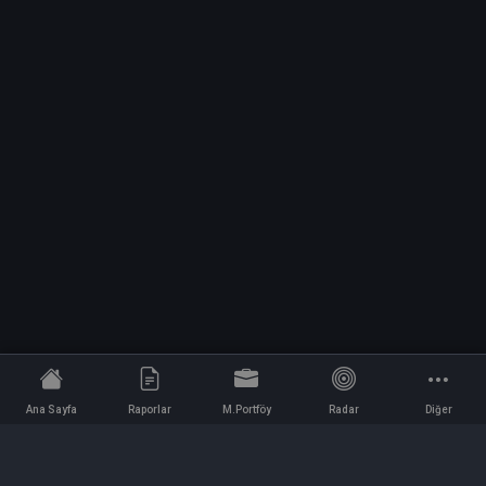
Ana Sayfa
Raporlar
M.Portföy
Radar
Diğer