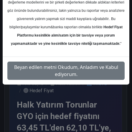
değerleme modellerini ve bir şirketi değerlerken dikkate aldıkları kriterleri
Kurum Sayısı
göz önünde bulundurabilirsiniz, lakin yalnızca bu raporlar veya analizlere
6
güvenerek yatırım yapmak sizi maddi kayıplara uğratabilir.. Bu
Al
Endeks Üstü Get.
bilgiler/paylaşımlar kurum&banka raporları olmakla birlikte
Hedef Fiyat
Platformu kesinlikle alım/satım için bir tavsiye veya yorum
4
2
yapmamaktadır ve yine kesinlikle tavsiye niteliği taşımamaktadır.
"
Çarşamba, 18 Eylül 2024
Beyan edilen metni Okudum, Anladım ve Kabul
ediyorum.
Ana Sayfa
Halk Yatırım
TRGYO
Hedef Fiyat
Halk Yatırım Torunlar
GYO için hedef fiyatını
63,45 TL'den 62,10 TL'ye,