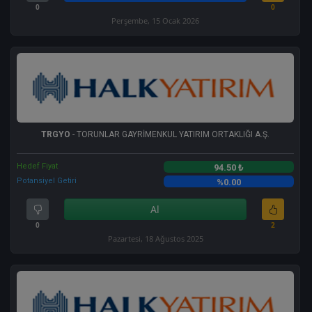
0
0
Perşembe, 15 Ocak 2026
TRGYO
- TORUNLAR GAYRİMENKUL YATIRIM ORTAKLIĞI A.Ş.
Hedef Fiyat
94.50 ₺
Potansiyel Getiri
%0.00
Al
0
2
Pazartesi, 18 Ağustos 2025