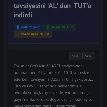
tavsiyesini 'AL' dan 'TUT'a
indirdi
Halk Yatırım
Hedef: 62.10 ₺
Potansiyel: %0.00
A-
A+
Torunlar GYO için 63,45 TL seviyesinde
bulunan hedef fiyatımızı 62,10 TL’ye revize
ederken, tavsiyemizi AL’dan TUT’a çekiyoruz.
Ciro ve FAVÖK tarafında beklentimizle
uyumlu sonuçlar görsek de, yatırım amaçlı
gayrimenkullerdeki değer azalışı nedeniyle,
beklentimizden daha yüksek zarar