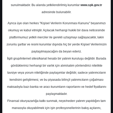
Potansiyel
%0.00
sunulmaktadır. Bu alanda yetkilendirilmiş kurumlar
www.spk.gov.tr
Getiri
adresinde bulunabilir.
Tut
2
2
Ayrıca üye olan herkes "Kişisel Verilerin Korunması Kanunu" beyanımızı
Çarşamba, 18 Eylül 2024
okumuş ve kabul etmiştir. Açılacak herhangi hukiki bir dava neticesinde
platformumuz yetkili merciler ile gerekli uzlaşmayı sağlayacaktır, lakin
zorunlu şartlar ve resmi kurumlar dışında hiç bir yerde Kişisel Verilerinizin
paylaşılmayacağını da beyan ederiz.
İlgili grup/internet sitesi/kanal hesabı bir yatırım kuruluşu değildir. Burada
gördükleriniz herhangi bir varlık için alım/satım yönlendirici nitelikte
tavsiye veya yorum niteliğinde paylaşımlar değildir, sadece yatırımcıların
En Yüksek Tahmin
156,97 ₺
kendisini geliştirmesi, ve bu piyasada bilinçli yatırımcıların çoğalması
Ortalama Fiyat Tahmini
131,80 ₺
maksadıyla bazı banka ve aracı kurumların raporlarını ve hedef fiyatlarını
En Düşük Tahmin
111,00 ₺
paylaşmaktadır.
Ortalama Getiri Potansiyeli
%43.57
Finansal okuryazarlığa katkı sunmak, neye/neden yatırım yapıldığını tam
manasıyla okuyabilmek için işin profesyonellerinin bakış açılarını,