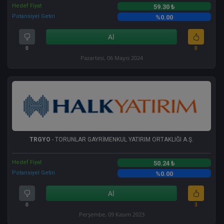
Hedef Fiyat
59.30 ₺
Potansiyel Getiri
%0.00
Al
0
0
Pazartesi, 06 Mayıs 2024
TRGYO
- TORUNLAR GAYRİMENKUL YATIRIM ORTAKLIĞI A.Ş.
Hedef Fiyat
50.24 ₺
Potansiyel Getiri
%0.00
Al
0
3
Perşembe, 09 Kasım 2023