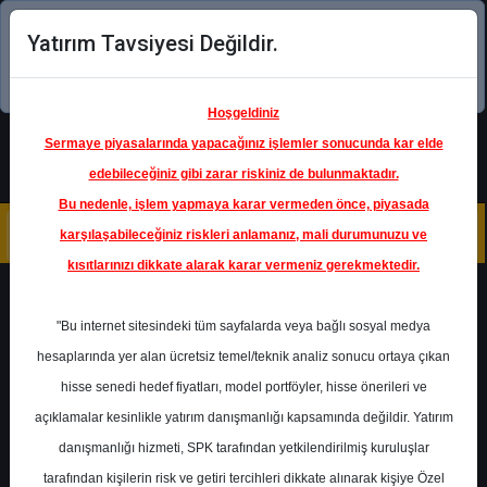
Yatırım Tavsiyesi Değildir.
Şimdi uygulamayı indirin!
Hoşgeldiniz
Sermaye piyasalarında yapacağınız işlemler sonucunda kar elde
edebileceğiniz gibi zarar riskiniz de bulunmaktadır.
Bu nedenle, işlem yapmaya karar vermeden önce, piyasada
karşılaşabileceğiniz riskleri anlamanız, mali durumunuzu ve
kısıtlarınızı dikkate alarak karar vermeniz gerekmektedir.
Geri Dön
"Bu internet sitesindeki tüm sayfalarda veya bağlı sosyal medya
hesaplarında yer alan ücretsiz temel/teknik analiz sonucu ortaya çıkan
hisse senedi hedef fiyatları, model portföyler, hisse önerileri ve
açıklamalar kesinlikle yatırım danışmanlığı kapsamında değildir. Yatırım
TRGYO
- TORUNLAR
GAYRİMENKUL YATIRIM
danışmanlığı hizmeti, SPK tarafından yetkilendirilmiş kuruluşlar
ORTAKLIĞI A.Ş.
Hedef Fiyat
62.10 ₺
tarafından kişilerin risk ve getiri tercihleri dikkate alınarak kişiye Özel