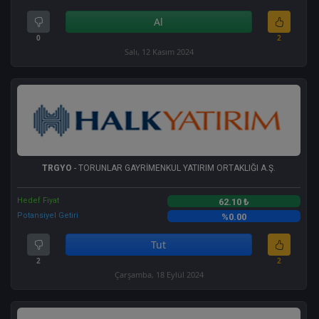
Al
0
2
Salı, 12 Kasım 2024
TRGYO
- TORUNLAR GAYRİMENKUL YATIRIM ORTAKLIĞI A.Ş.
Hedef Fiyat
62.10 ₺
Potansiyel Getiri
%0.00
Tut
2
2
Çarşamba, 18 Eylül 2024