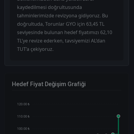
kaydedilmesi doğrultusunda
tahminlerimizde revizyona gidiyoruz. Bu
doğrultuda, Torunlar GYO için 63,45 TL
seviyesinde bulunan hedef fiyatımızı 62,10
TL’ye revize ederken, tavsiyemizi AL’dan
TUT’a çekiyoruz.
Hedef Fiyat Değişim Grafiği
120.00 ₺
110.00 ₺
100.00 ₺