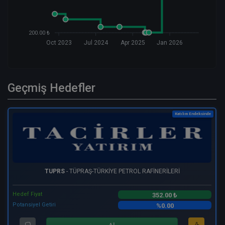
200.00 ₺
Oct 2023
Jul 2024
Apr 2025
Jan 2026
Geçmiş Hedefler
Katılım Endeksinde
TUPRS
- TÜPRAŞ-TÜRKİYE PETROL RAFİNERİLERİ
Hedef Fiyat
352.00 ₺
Potansiyel Getiri
%0.00