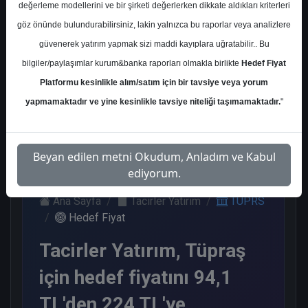
değerleme modellerini ve bir şirketi değerlerken dikkate aldıkları kriterleri
Kurum Sayısı
göz önünde bulundurabilirsiniz, lakin yalnızca bu raporlar veya analizlere
19
güvenerek yatırım yapmak sizi maddi kayıplara uğratabilir.. Bu
Al
Tut
End.
Endeks
Tavsiye
bilgiler/paylaşımlar kurum&banka raporları olmakla birlikte
Hedef Fiyat
Paralel
Üstü
Yok
Platformu kesinlikle alım/satım için bir tavsiye veya yorum
Get.
Get.
9
1
1
2
6
yapmamaktadır ve yine kesinlikle tavsiye niteliği taşımamaktadır.
"
Cuma, 01 Eylül 2023
Beyan edilen metni Okudum, Anladım ve Kabul
ediyorum.
Ana Sayfa
Tacirler Yatırım
TUPRS
Hedef Fiyat
Tacirler Yatırım, Tüpraş
için hedef fiyatını 94,1
TL'den 224 TL'ye