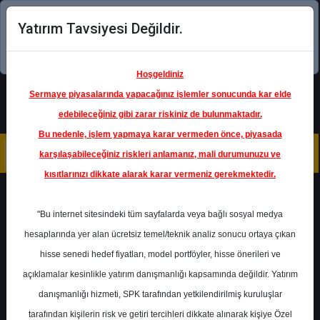
Yatırım Tavsiyesi Değildir.
Şimdi uygulamayı indirin!
Hoşgeldiniz
Sermaye piyasalarında yapacağınız işlemler sonucunda kar elde
edebileceğiniz gibi zarar riskiniz de bulunmaktadır.
Bu nedenle, işlem yapmaya karar vermeden önce, piyasada
karşılaşabileceğiniz riskleri anlamanız, mali durumunuzu ve
kısıtlarınızı dikkate alarak karar vermeniz gerekmektedir.
Geri Dön
"Bu internet sitesindeki tüm sayfalarda veya bağlı sosyal medya
Katılım Endeksinde
hesaplarında yer alan ücretsiz temel/teknik analiz sonucu ortaya çıkan
hisse senedi hedef fiyatları, model portföyler, hisse önerileri ve
açıklamalar kesinlikle yatırım danışmanlığı kapsamında değildir. Yatırım
TUPRS
- TÜPRAŞ-TÜRKİYE
PETROL RAFİNERİLERİ
danışmanlığı hizmeti, SPK tarafından yetkilendirilmiş kuruluşlar
Hedef Fiyat
226.00 ₺
tarafından kişilerin risk ve getiri tercihleri dikkate alınarak kişiye Özel