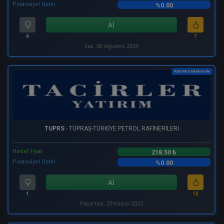
Potansiyel Getiri
%0.00
Al
4
7
Salı, 06 Ağustos 2024
Katılım Endeksinde
TUPRS
- TÜPRAŞ-TÜRKİYE PETROL RAFİNERİLERİ
Hedef Fiyat
218.50 ₺
Potansiyel Getiri
%0.00
Al
1
18
Pazartesi, 20 Kasım 2023