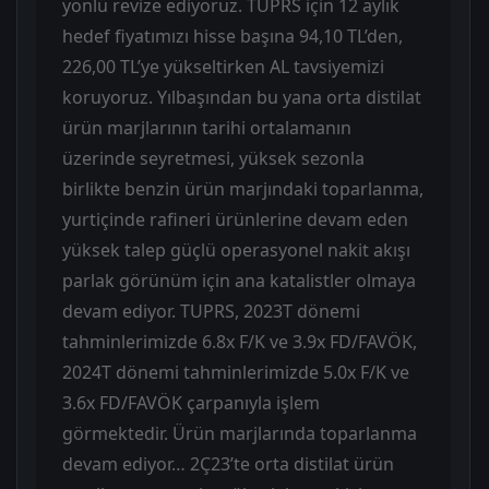
yönlü revize ediyoruz. TUPRS için 12 aylık
hedef fiyatımızı hisse başına 94,10 TL’den,
226,00 TL’ye yükseltirken AL tavsiyemizi
koruyoruz. Yılbaşından bu yana orta distilat
ürün marjlarının tarihi ortalamanın
üzerinde seyretmesi, yüksek sezonla
birlikte benzin ürün marjındaki toparlanma,
yurtiçinde rafineri ürünlerine devam eden
yüksek talep güçlü operasyonel nakit akışı
parlak görünüm için ana katalistler olmaya
devam ediyor. TUPRS, 2023T dönemi
tahminlerimizde 6.8x F/K ve 3.9x FD/FAVÖK,
2024T dönemi tahminlerimizde 5.0x F/K ve
3.6x FD/FAVÖK çarpanıyla işlem
görmektedir. Ürün marjlarında toparlanma
devam ediyor… 2Ç23’te orta distilat ürün