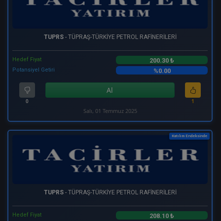
TUPRS
- TÜPRAŞ-TÜRKİYE PETROL RAFİNERİLERİ
Hedef Fiyat
200.30 ₺
Potansiyel Getiri
%0.00
Al
0
1
Salı, 01 Temmuz 2025
Katılım Endeksinde
TUPRS
- TÜPRAŞ-TÜRKİYE PETROL RAFİNERİLERİ
Hedef Fiyat
208.10 ₺