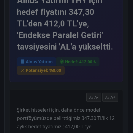
Alnus Yatırım THY için
hedef fiyatını 347,30
TL'den 412,0 TL'ye,
'Endekse Paralel Getiri'
tavsiyesini 'AL'a yükseltti.
Alnus Yatırım
Hedef: 412.00 ₺
Potansiyel: %0.00
A-
A+
Şirket hisseleri için, daha önce model
portföyümüzde belirttiğimiz 347,30 TL’lik 12
aylık hedef fiyatımızı; 412,00 TL’ye