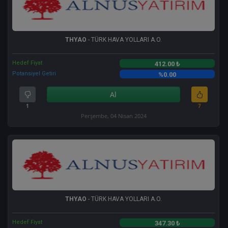
THYAO
- TÜRK HAVA YOLLARI A.O.
Hedef Fiyat
412.00 ₺
Potansiyel Getiri
%0.00
Al
1
7
Perşembe, 04 Nisan 2024
THYAO
- TÜRK HAVA YOLLARI A.O.
Hedef Fiyat
347.30 ₺