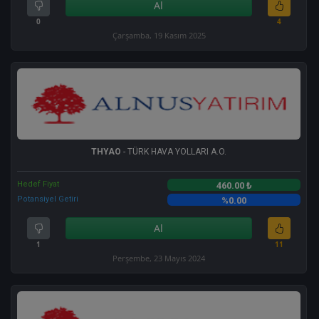
Al
0
4
Çarşamba, 19 Kasım 2025
THYAO
- TÜRK HAVA YOLLARI A.O.
Hedef Fiyat
460.00 ₺
Potansiyel Getiri
%0.00
Al
1
11
Perşembe, 23 Mayıs 2024