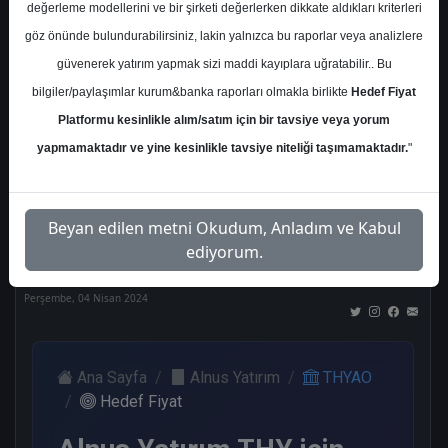
değerleme modellerini ve bir şirketi değerlerken dikkate aldıkları kriterleri
Kurum Sayısı
göz önünde bulundurabilirsiniz, lakin yalnızca bu raporlar veya analizlere
21
güvenerek yatırım yapmak sizi maddi kayıplara uğratabilir.. Bu
Al
Tut
End.
Endeks
Tavsiye
bilgiler/paylaşımlar kurum&banka raporları olmakla birlikte
Hedef Fiyat
Paralel
Üstü
Yok
Get.
Get.
Platformu kesinlikle alım/satım için bir tavsiye veya yorum
12
1
1
1
5
yapmamaktadır ve yine kesinlikle tavsiye niteliği taşımamaktadır.
"
Nötr
Beyan edilen metni Okudum, Anladım ve Kabul
1
ediyorum.
Perşembe, 04 Nisan 2024
Ana Sayfa
Alnus Yatırım
THYAO
Hedef Fiyat