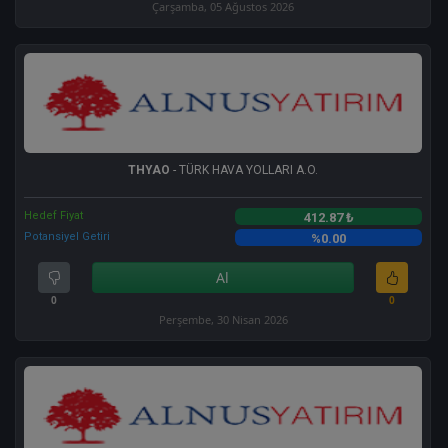
Çarşamba, 05 Ağustos 2026
THYAO
- TÜRK HAVA YOLLARI A.O.
Hedef Fiyat
412.87 ₺
Potansiyel Getiri
%0.00
Al
0
0
Perşembe, 30 Nisan 2026