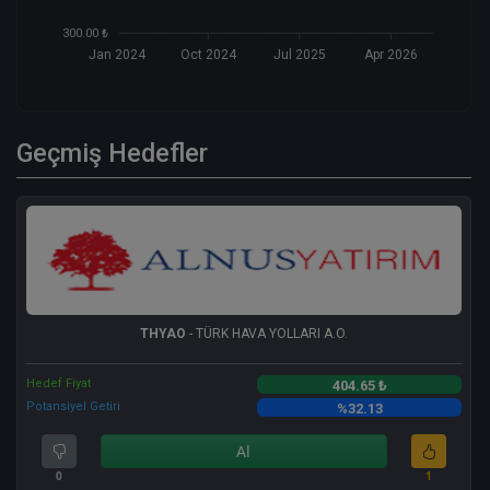
300.00 ₺
Jan 2024
Oct 2024
Jul 2025
Apr 2026
Geçmiş Hedefler
THYAO
- TÜRK HAVA YOLLARI A.O.
Hedef Fiyat
404.65 ₺
Potansiyel Getiri
%32.13
Al
0
1