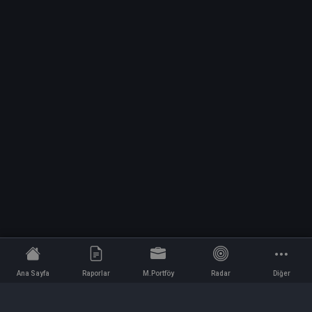
Ana Sayfa
Raporlar
M.Portföy
Radar
Diğer