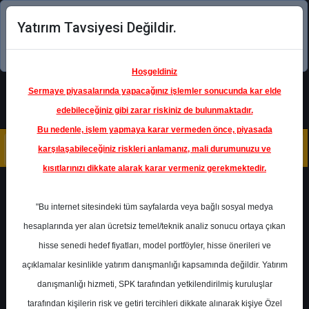
Yatırım Tavsiyesi Değildir.
Şimdi uygulamayı indirin!
Hoşgeldiniz
Sermaye piyasalarında yapacağınız işlemler sonucunda kar elde
edebileceğiniz gibi zarar riskiniz de bulunmaktadır.
Bu nedenle, işlem yapmaya karar vermeden önce, piyasada
karşılaşabileceğiniz riskleri anlamanız, mali durumunuzu ve
kısıtlarınızı dikkate alarak karar vermeniz gerekmektedir.
Geri Dön
"Bu internet sitesindeki tüm sayfalarda veya bağlı sosyal medya
hesaplarında yer alan ücretsiz temel/teknik analiz sonucu ortaya çıkan
hisse senedi hedef fiyatları, model portföyler, hisse önerileri ve
açıklamalar kesinlikle yatırım danışmanlığı kapsamında değildir. Yatırım
THYAO
- TÜRK HAVA YOLLARI
A.O.
danışmanlığı hizmeti, SPK tarafından yetkilendirilmiş kuruluşlar
Hedef Fiyat
412.00 ₺
tarafından kişilerin risk ve getiri tercihleri dikkate alınarak kişiye Özel