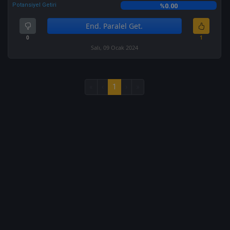
Potansiyel Getiri
%0.00
End. Paralel Get.
0
1
Salı, 09 Ocak 2024
«
‹
1
›
»