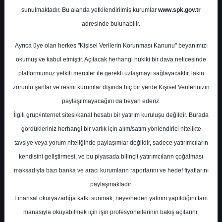
Potansiyel
%0.00
sunulmaktadır. Bu alanda yetkilendirilmiş kurumlar
www.spk.gov.tr
Getiri
adresinde bulunabilir.
Al
1
7
Ayrıca üye olan herkes "Kişisel Verilerin Korunması Kanunu" beyanımızı
Perşembe, 04 Nisan 2024
okumuş ve kabul etmiştir. Açılacak herhangi hukiki bir dava neticesinde
platformumuz yetkili merciler ile gerekli uzlaşmayı sağlayacaktır, lakin
zorunlu şartlar ve resmi kurumlar dışında hiç bir yerde Kişisel Verilerinizin
paylaşılmayacağını da beyan ederiz.
İlgili grup/internet sitesi/kanal hesabı bir yatırım kuruluşu değildir. Burada
gördükleriniz herhangi bir varlık için alım/satım yönlendirici nitelikte
tavsiye veya yorum niteliğinde paylaşımlar değildir, sadece yatırımcıların
En Yüksek Tahmin
580,00 ₺
kendisini geliştirmesi, ve bu piyasada bilinçli yatırımcıların çoğalması
Ortalama Fiyat Tahmini
451,30 ₺
maksadıyla bazı banka ve aracı kurumların raporlarını ve hedef fiyatlarını
En Düşük Tahmin
330,00 ₺
paylaşmaktadır.
Ortalama Getiri Potansiyeli
%47.36
Finansal okuryazarlığa katkı sunmak, neye/neden yatırım yapıldığını tam
manasıyla okuyabilmek için işin profesyonellerinin bakış açılarını,