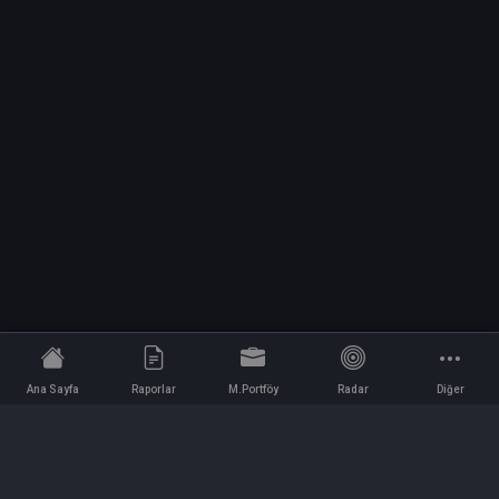
Ana Sayfa
Raporlar
M.Portföy
Radar
Diğer