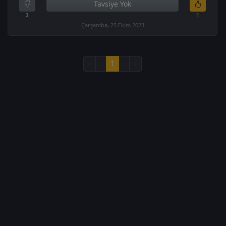
Tavsiye Yok
2
1
Çarşamba, 25 Ekim 2023
«
‹
1
›
»