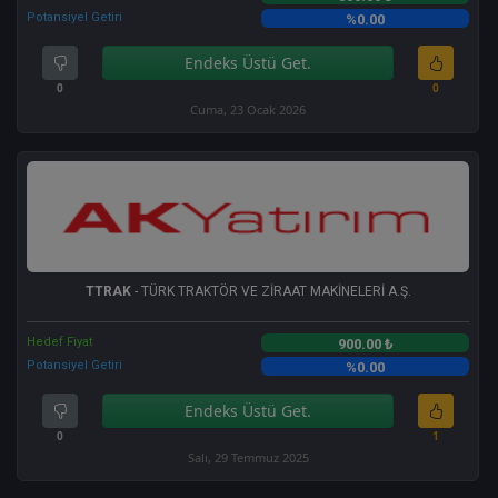
Potansiyel Getiri
%0.00
Endeks Üstü Get.
0
0
Cuma, 23 Ocak 2026
TTRAK
- TÜRK TRAKTÖR VE ZİRAAT MAKİNELERİ A.Ş.
Hedef Fiyat
900.00 ₺
Potansiyel Getiri
%0.00
Endeks Üstü Get.
0
1
Salı, 29 Temmuz 2025