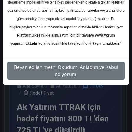
değerleme modellerini ve bir şirketi değerlerken dikkate aldıkları kriterleri
Kurum Sayısı
göz önünde bulundurabilirsiniz, lakin yalnızca bu raporlar veya analizlere
11
güvenerek yatırım yapmak sizi maddi kayıplara uğratabilir.. Bu
Al
Tut
End.
Endeks
Nötr
bilgiler/paylaşımlar kurum&banka raporları olmakla birlikte
Hedef Fiyat
Paralel
Altı
Get.
Get.
Platformu kesinlikle alım/satım için bir tavsiye veya yorum
1
7
1
1
1
yapmamaktadır ve yine kesinlikle tavsiye niteliği taşımamaktadır.
"
Salı, 10 Şubat 2026
Beyan edilen metni Okudum, Anladım ve Kabul
ediyorum.
Ana Sayfa
Ak Yatırım
TTRAK
Hedef Fiyat
Ak Yatırım TTRAK için
hedef fiyatını 800 TL'den
725 TL'ye düşürdü,