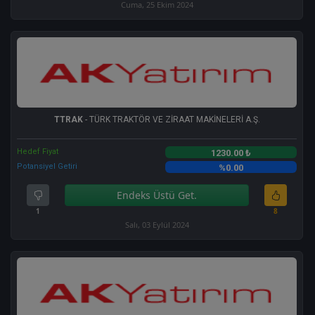
Cuma, 25 Ekim 2024
TTRAK
- TÜRK TRAKTÖR VE ZİRAAT MAKİNELERİ A.Ş.
Hedef Fiyat
1230.00 ₺
Potansiyel Getiri
%0.00
Endeks Üstü Get.
1
8
Salı, 03 Eylül 2024