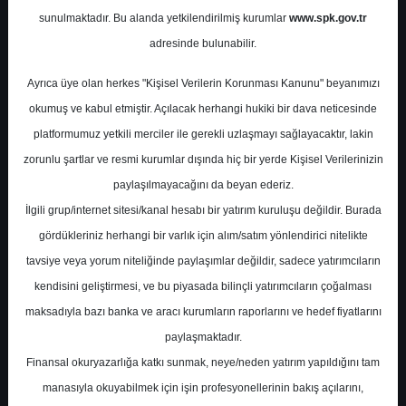
Potansiyel
%0.00
sunulmaktadır. Bu alanda yetkilendirilmiş kurumlar
www.spk.gov.tr
Getiri
adresinde bulunabilir.
Tavsiye Yok
0
1
Ayrıca üye olan herkes "Kişisel Verilerin Korunması Kanunu" beyanımızı
Salı, 10 Şubat 2026
okumuş ve kabul etmiştir. Açılacak herhangi hukiki bir dava neticesinde
platformumuz yetkili merciler ile gerekli uzlaşmayı sağlayacaktır, lakin
zorunlu şartlar ve resmi kurumlar dışında hiç bir yerde Kişisel Verilerinizin
paylaşılmayacağını da beyan ederiz.
İlgili grup/internet sitesi/kanal hesabı bir yatırım kuruluşu değildir. Burada
gördükleriniz herhangi bir varlık için alım/satım yönlendirici nitelikte
tavsiye veya yorum niteliğinde paylaşımlar değildir, sadece yatırımcıların
En Yüksek Tahmin
640,50 ₺
kendisini geliştirmesi, ve bu piyasada bilinçli yatırımcıların çoğalması
Ortalama Fiyat Tahmini
545,49 ₺
maksadıyla bazı banka ve aracı kurumların raporlarını ve hedef fiyatlarını
En Düşük Tahmin
460,00 ₺
paylaşmaktadır.
Ortalama Getiri Potansiyeli
%35.19
Finansal okuryazarlığa katkı sunmak, neye/neden yatırım yapıldığını tam
manasıyla okuyabilmek için işin profesyonellerinin bakış açılarını,