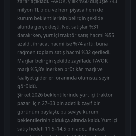
zarar açıkladı. FAVÖK, yıllık %60 düşüşle 743
milyon TL oldu ve hem piyasa hem de
kurum beklentilerinin belirgin şekilde
altında gerçekleşti. Net satışlar %31
daralırken, yurt içi traktör satış hacmi %55
azaldı, ihracat hacmi ise %74 arttı; buna
rağmen toplam satış hacmi %32 geriledi.
Marjlar belirgin şekilde zayıfladı; FAVÖK
marjı %5,8’e inerken brüt kâr marjı ve
faaliyet giderleri oranında olumsuz seyir
görüldü.
Şirket 2026 beklentilerinde yurt içi traktör
pazarı için 27–33 bin adetlik zayıf bir
görünüm paylaştı; bu seviye kurum
beklentilerinin oldukça altında kaldı. Yurt içi
satış hedefi 11,5–14,5 bin adet, ihracat