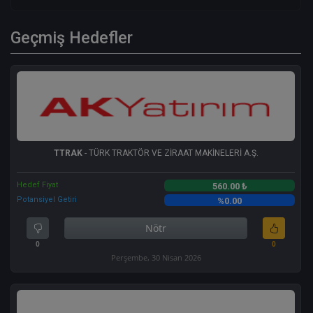
Geçmiş Hedefler
TTRAK
- TÜRK TRAKTÖR VE ZİRAAT MAKİNELERİ A.Ş.
Hedef Fiyat
560.00 ₺
Potansiyel Getiri
%0.00
Nötr
0
0
Perşembe, 30 Nisan 2026