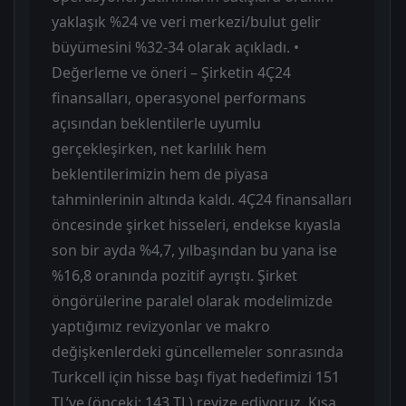
yaklaşık %24 ve veri merkezi/bulut gelir
büyümesini %32-34 olarak açıkladı. •
Değerleme ve öneri – Şirketin 4Ç24
finansalları, operasyonel performans
açısından beklentilerle uyumlu
gerçekleşirken, net karlılık hem
beklentilerimizin hem de piyasa
tahminlerinin altında kaldı. 4Ç24 finansalları
öncesinde şirket hisseleri, endekse kıyasla
son bir ayda %4,7, yılbaşından bu yana ise
%16,8 oranında pozitif ayrıştı. Şirket
öngörülerine paralel olarak modelimizde
yaptığımız revizyonlar ve makro
değişkenlerdeki güncellemeler sonrasında
Turkcell için hisse başı fiyat hedefimizi 151
TL’ye (önceki: 143 TL) revize ediyoruz. Kısa