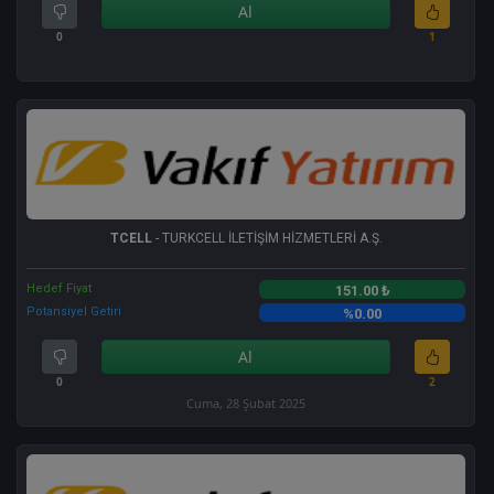
Al
0
1
TCELL
- TURKCELL İLETİŞİM HİZMETLERİ A.Ş.
Hedef Fiyat
151.00 ₺
Potansiyel Getiri
%0.00
Al
0
2
Cuma, 28 Şubat 2025