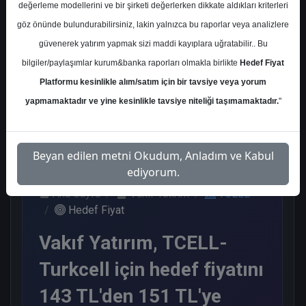
değerleme modellerini ve bir şirketi değerlerken dikkate aldıkları kriterleri
Kurum Sayısı
göz önünde bulundurabilirsiniz, lakin yalnızca bu raporlar veya analizlere
20
güvenerek yatırım yapmak sizi maddi kayıplara uğratabilir.. Bu
Al
Tut
Endeks
Tavsiye
bilgiler/paylaşımlar kurum&banka raporları olmakla birlikte
Hedef Fiyat
Üstü Get.
Yok
Platformu kesinlikle alım/satım için bir tavsiye veya yorum
12
1
5
2
yapmamaktadır ve yine kesinlikle tavsiye niteliği taşımamaktadır.
"
Cuma, 28 Şubat 2025
Beyan edilen metni Okudum, Anladım ve Kabul
ediyorum.
Ana Sayfa
Vakıf Yatırım
TCELL
Hedef Fiyat
Vakıf Yatırım, TCELL-
Turkcell için hedef fiyatını
143 TL'den 151 TL'ye