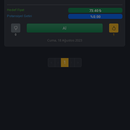
Hedef Fiyat
73.40 ₺
Potansiyel Getiri
%0.00
Al
0
1
Cuma, 18 Ağustos 2023
«
‹
1
›
»