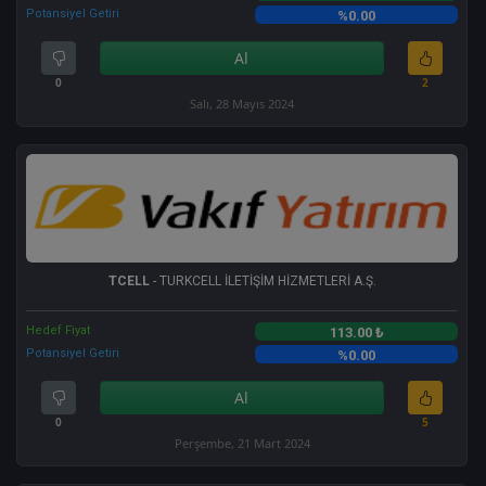
Potansiyel Getiri
%0.00
Al
0
2
Salı, 28 Mayıs 2024
TCELL
- TURKCELL İLETİŞİM HİZMETLERİ A.Ş.
Hedef Fiyat
113.00 ₺
Potansiyel Getiri
%0.00
Al
0
5
Perşembe, 21 Mart 2024