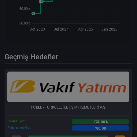
80.00 ₺
60.00 ₺
Oct 2023
Jul 2024
Apr 2025
Jan 2026
Geçmiş Hedefler
TCELL
- TURKCELL İLETİŞİM HİZMETLERİ A.Ş.
Hedef Fiyat
174.00 ₺
Potansiyel Getiri
%0.00