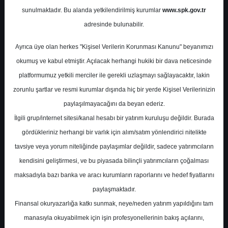
Potansiyel
%0.00
sunulmaktadır. Bu alanda yetkilendirilmiş kurumlar
www.spk.gov.tr
Getiri
adresinde bulunabilir.
Al
0
2
Ayrıca üye olan herkes "Kişisel Verilerin Korunması Kanunu" beyanımızı
Cuma, 28 Şubat 2025
okumuş ve kabul etmiştir. Açılacak herhangi hukiki bir dava neticesinde
platformumuz yetkili merciler ile gerekli uzlaşmayı sağlayacaktır, lakin
zorunlu şartlar ve resmi kurumlar dışında hiç bir yerde Kişisel Verilerinizin
paylaşılmayacağını da beyan ederiz.
İlgili grup/internet sitesi/kanal hesabı bir yatırım kuruluşu değildir. Burada
gördükleriniz herhangi bir varlık için alım/satım yönlendirici nitelikte
tavsiye veya yorum niteliğinde paylaşımlar değildir, sadece yatırımcıların
En Yüksek Tahmin
188,00 ₺
kendisini geliştirmesi, ve bu piyasada bilinçli yatırımcıların çoğalması
Ortalama Fiyat Tahmini
161,43 ₺
maksadıyla bazı banka ve aracı kurumların raporlarını ve hedef fiyatlarını
En Düşük Tahmin
135,50 ₺
paylaşmaktadır.
Ortalama Getiri Potansiyeli
%53.59
Finansal okuryazarlığa katkı sunmak, neye/neden yatırım yapıldığını tam
manasıyla okuyabilmek için işin profesyonellerinin bakış açılarını,