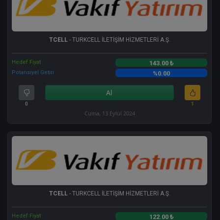
TCELL
- TURKCELL İLETİŞİM HİZMETLERİ A.Ş.
Hedef Fiyat
143.00 ₺
Potansiyel Getiri
%0.00
Al
0
1
Cuma, 13 Eylül 2024
TCELL
- TURKCELL İLETİŞİM HİZMETLERİ A.Ş.
Hedef Fiyat
122.00 ₺