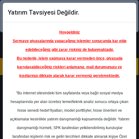
Yatırım Tavsiyesi Değildir.
Şimdi uygulamayı indirin!
Hoşgeldiniz
Sermaye piyasalarında yapacağınız işlemler sonucunda kar elde
edebileceğiniz gibi zarar riskiniz de bulunmaktadır.
Bu nedenle, işlem yapmaya karar vermeden önce, piyasada
karşılaşabileceğiniz riskleri anlamanız, mali durumunuzu ve
kısıtlarınızı dikkate alarak karar vermeniz gerekmektedir.
Geri Dön
"Bu internet sitesindeki tüm sayfalarda veya bağlı sosyal medya
hesaplarında yer alan ücretsiz temel/teknik analiz sonucu ortaya çıkan
hisse senedi hedef fiyatları, model portföyler, hisse önerileri ve
açıklamalar kesinlikle yatırım danışmanlığı kapsamında değildir. Yatırım
TCELL
- TURKCELL İLETİŞİM
HİZMETLERİ A.Ş.
danışmanlığı hizmeti, SPK tarafından yetkilendirilmiş kuruluşlar
Hedef Fiyat
151.00 ₺
tarafından kişilerin risk ve getiri tercihleri dikkate alınarak kişiye Özel