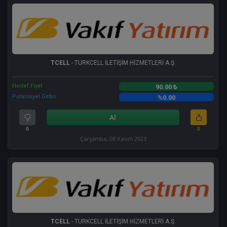
TCELL
- TURKCELL İLETİŞİM HİZMETLERİ A.Ş.
Hedef Fiyat
90.00 ₺
Potansiyel Getiri
%0.00
Al
0
0
Çarşamba, 08 Kasım 2023
TCELL
- TURKCELL İLETİŞİM HİZMETLERİ A.Ş.