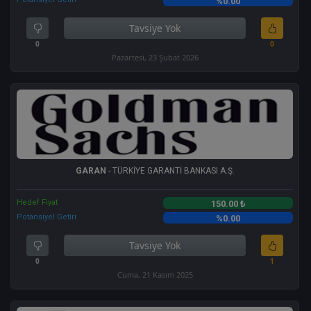
%0.00
Tavsiye Yok
0
0
Pazartesi, 23 Şubat 2026
GARAN
- TÜRKİYE GARANTİ BANKASI A.Ş.
Hedef Fiyat
150.00 ₺
Potansiyel Getiri
%0.00
Tavsiye Yok
0
1
Cuma, 21 Kasım 2025