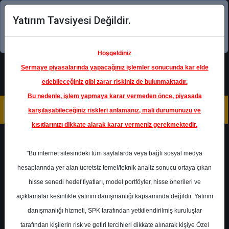
Yatırım Tavsiyesi Değildir.
Şimdi uygulamayı indirin!
Hoşgeldiniz
Sermaye piyasalarında yapacağınız işlemler sonucunda kar elde
edebileceğiniz gibi zarar riskiniz de bulunmaktadır.
Bu nedenle, işlem yapmaya karar vermeden önce, piyasada
karşılaşabileceğiniz riskleri anlamanız, mali durumunuzu ve
kısıtlarınızı dikkate alarak karar vermeniz gerekmektedir.
Geri Dön
"Bu internet sitesindeki tüm sayfalarda veya bağlı sosyal medya
hesaplarında yer alan ücretsiz temel/teknik analiz sonucu ortaya çıkan
hisse senedi hedef fiyatları, model portföyler, hisse önerileri ve
açıklamalar kesinlikle yatırım danışmanlığı kapsamında değildir. Yatırım
GARAN
- TÜRKİYE GARANTİ
BANKASI A.Ş.
danışmanlığı hizmeti, SPK tarafından yetkilendirilmiş kuruluşlar
Hedef Fiyat
91.00 ₺
tarafından kişilerin risk ve getiri tercihleri dikkate alınarak kişiye Özel