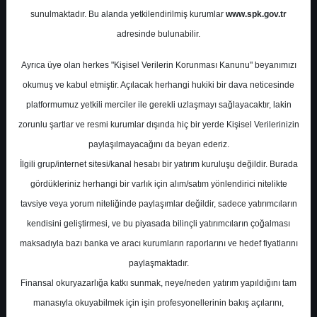
Potansiyel
%0.00
sunulmaktadır. Bu alanda yetkilendirilmiş kurumlar
www.spk.gov.tr
Getiri
adresinde bulunabilir.
Tavsiye Yok
0
1
Ayrıca üye olan herkes "Kişisel Verilerin Korunması Kanunu" beyanımızı
Çarşamba, 17 Nisan 2024
okumuş ve kabul etmiştir. Açılacak herhangi hukiki bir dava neticesinde
platformumuz yetkili merciler ile gerekli uzlaşmayı sağlayacaktır, lakin
zorunlu şartlar ve resmi kurumlar dışında hiç bir yerde Kişisel Verilerinizin
paylaşılmayacağını da beyan ederiz.
İlgili grup/internet sitesi/kanal hesabı bir yatırım kuruluşu değildir. Burada
gördükleriniz herhangi bir varlık için alım/satım yönlendirici nitelikte
tavsiye veya yorum niteliğinde paylaşımlar değildir, sadece yatırımcıların
En Yüksek Tahmin
206,96 ₺
kendisini geliştirmesi, ve bu piyasada bilinçli yatırımcıların çoğalması
Ortalama Fiyat Tahmini
186,96 ₺
maksadıyla bazı banka ve aracı kurumların raporlarını ve hedef fiyatlarını
En Düşük Tahmin
143,00 ₺
paylaşmaktadır.
Ortalama Getiri Potansiyeli
%46.29
Finansal okuryazarlığa katkı sunmak, neye/neden yatırım yapıldığını tam
manasıyla okuyabilmek için işin profesyonellerinin bakış açılarını,