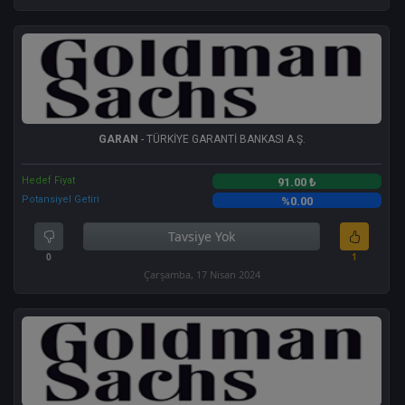
GARAN
- TÜRKİYE GARANTİ BANKASI A.Ş.
Hedef Fiyat
91.00 ₺
Potansiyel Getiri
%0.00
Tavsiye Yok
0
1
Çarşamba, 17 Nisan 2024