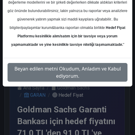
değerleme modellerini ve bir şirketi değerlerken dikkate aldıkları kriterleri
Kurum Sayısı
göz önünde bulundurabilirsiniz, lakin yalnızca bu raporlar veya analizlere
21
güvenerek yatırım yapmak sizi maddi kayıplara uğratabilir.. Bu
Al
Tut
Endeks
Tavsiye
Nötr
bilgiler/paylaşımlar kurum&banka raporları olmakla birlikte
Hedef Fiyat
Üstü
Yok
Get.
Platformu kesinlikle alım/satım için bir tavsiye veya yorum
11
1
1
1
7
yapmamaktadır ve yine kesinlikle tavsiye niteliği taşımamaktadır.
"
Çarşamba, 17 Nisan 2024
Beyan edilen metni Okudum, Anladım ve Kabul
ediyorum.
Ana Sayfa
Goldman Sachs
GARAN
Hedef Fiyat
Goldman Sachs Garanti
Bankası için hedef fiyatını
71,0 TL'den 91,0 TL'ye