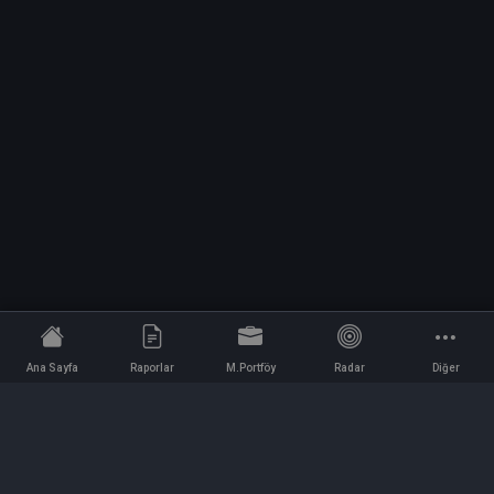
Ana Sayfa
Raporlar
M.Portföy
Radar
Diğer