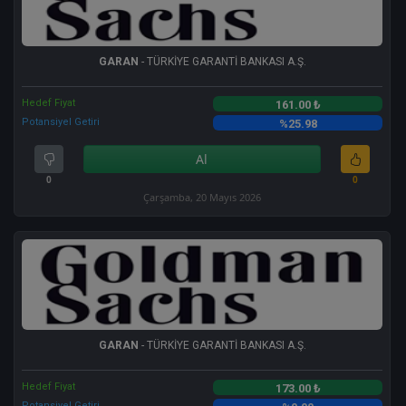
GARAN
- TÜRKİYE GARANTİ BANKASI A.Ş.
Hedef Fiyat
161.00 ₺
Potansiyel Getiri
%25.98
Al
0
0
Çarşamba, 20 Mayıs 2026
GARAN
- TÜRKİYE GARANTİ BANKASI A.Ş.
Hedef Fiyat
173.00 ₺
Potansiyel Getiri