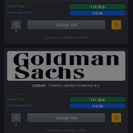
Hedef Fiyat
119.00 ₺
Potansiyel Getiri
%0.00
Tavsiye Yok
4
1
Çarşamba, 28 Ağustos 2024
GARAN
- TÜRKİYE GARANTİ BANKASI A.Ş.
Hedef Fiyat
111.00 ₺
Potansiyel Getiri
%0.00
Tavsiye Yok
2
0
Perşembe, 30 Mayıs 2024