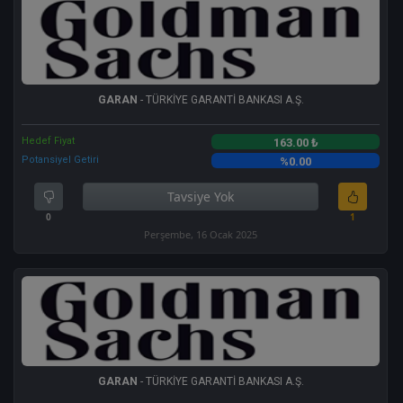
GARAN
- TÜRKİYE GARANTİ BANKASI A.Ş.
Hedef Fiyat
163.00 ₺
Potansiyel Getiri
%0.00
Tavsiye Yok
0
1
Perşembe, 16 Ocak 2025
GARAN
- TÜRKİYE GARANTİ BANKASI A.Ş.