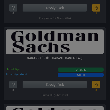
Tavsiye Yok
0
1
Çarşamba, 17 Nisan 2024
GARAN
- TÜRKİYE GARANTİ BANKASI A.Ş.
Hedef Fiyat
71.00 ₺
Potansiyel Getiri
%0.00
Tavsiye Yok
0
0
Cuma, 09 Şubat 2024