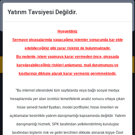
Yatırım Tavsiyesi Değildir.
Şimdi uygulamayı indirin!
Hoşgeldiniz
Sermaye piyasalarında yapacağınız işlemler sonucunda kar elde
edebileceğiniz gibi zarar riskiniz de bulunmaktadır.
Bu nedenle, işlem yapmaya karar vermeden önce, piyasada
karşılaşabileceğiniz riskleri anlamanız, mali durumunuzu ve
kısıtlarınızı dikkate alarak karar vermeniz gerekmektedir.
Geri Dön
"Bu internet sitesindeki tüm sayfalarda veya bağlı sosyal medya
hesaplarında yer alan ücretsiz temel/teknik analiz sonucu ortaya çıkan
hisse senedi hedef fiyatları, model portföyler, hisse önerileri ve
açıklamalar kesinlikle yatırım danışmanlığı kapsamında değildir. Yatırım
GARAN
- TÜRKİYE GARANTİ
BANKASI A.Ş.
danışmanlığı hizmeti, SPK tarafından yetkilendirilmiş kuruluşlar
Hedef Fiyat
163.00 ₺
tarafından kişilerin risk ve getiri tercihleri dikkate alınarak kişiye Özel