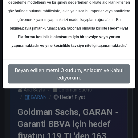
değerleme modellerini ve bir şirketi değerlerken dikkate aldıkları kriterleri
Kurum Sayısı
göz önünde bulundurabilirsiniz, lakin yalnızca bu raporlar veya analizlere
21
güvenerek yatırım yapmak sizi maddi kayıplara uğratabilir.. Bu
Al
Tut
Endeks
Tavsiye
Nötr
bilgiler/paylaşımlar kurum&banka raporları olmakla birlikte
Hedef Fiyat
Üstü
Yok
Get.
Platformu kesinlikle alım/satım için bir tavsiye veya yorum
11
1
1
1
7
yapmamaktadır ve yine kesinlikle tavsiye niteliği taşımamaktadır.
"
Perşembe, 16 Ocak 2025
Beyan edilen metni Okudum, Anladım ve Kabul
ediyorum.
Ana Sayfa
Goldman Sachs
GARAN
Hedef Fiyat
Goldman Sachs, GARAN -
Garanti BBVA için hedef
fiyatını 119 TL'den 163