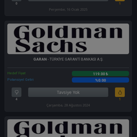
0
1
Perşembe, 16 Ocak 2025
GARAN
- TÜRKİYE GARANTİ BANKASI A.Ş.
Hedef Fiyat
119.00 ₺
Potansiyel Getiri
%0.00
Tavsiye Yok
4
1
Çarşamba, 28 Ağustos 2024