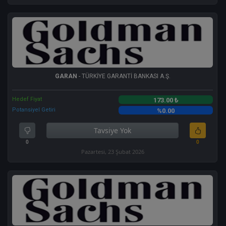
GARAN
- TÜRKİYE GARANTİ BANKASI A.Ş.
Hedef Fiyat
173.00 ₺
Potansiyel Getiri
%0.00
Tavsiye Yok
0
0
Pazartesi, 23 Şubat 2026