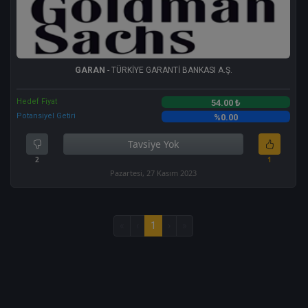
GARAN
- TÜRKİYE GARANTİ BANKASI A.Ş.
Hedef Fiyat
54.00 ₺
Potansiyel Getiri
%0.00
Tavsiye Yok
2
1
Pazartesi, 27 Kasım 2023
«
‹
1
›
»