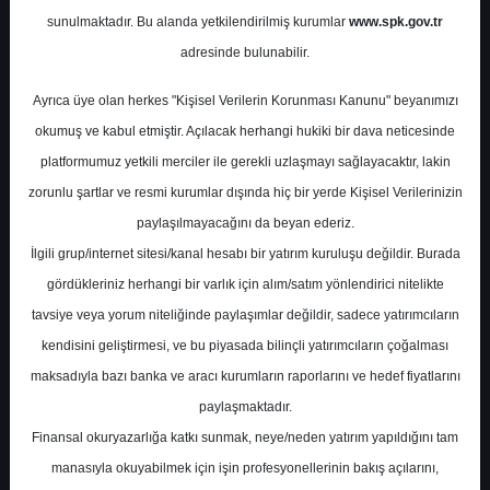
Potansiyel
%0.00
sunulmaktadır. Bu alanda yetkilendirilmiş kurumlar
www.spk.gov.tr
Getiri
adresinde bulunabilir.
Tavsiye Yok
0
1
Ayrıca üye olan herkes "Kişisel Verilerin Korunması Kanunu" beyanımızı
Perşembe, 16 Ocak 2025
okumuş ve kabul etmiştir. Açılacak herhangi hukiki bir dava neticesinde
platformumuz yetkili merciler ile gerekli uzlaşmayı sağlayacaktır, lakin
zorunlu şartlar ve resmi kurumlar dışında hiç bir yerde Kişisel Verilerinizin
paylaşılmayacağını da beyan ederiz.
İlgili grup/internet sitesi/kanal hesabı bir yatırım kuruluşu değildir. Burada
gördükleriniz herhangi bir varlık için alım/satım yönlendirici nitelikte
tavsiye veya yorum niteliğinde paylaşımlar değildir, sadece yatırımcıların
En Yüksek Tahmin
206,96 ₺
kendisini geliştirmesi, ve bu piyasada bilinçli yatırımcıların çoğalması
Ortalama Fiyat Tahmini
186,96 ₺
maksadıyla bazı banka ve aracı kurumların raporlarını ve hedef fiyatlarını
En Düşük Tahmin
143,00 ₺
paylaşmaktadır.
Ortalama Getiri Potansiyeli
%46.29
Finansal okuryazarlığa katkı sunmak, neye/neden yatırım yapıldığını tam
manasıyla okuyabilmek için işin profesyonellerinin bakış açılarını,