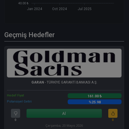
40.00 ₺
Jan 2024
Oct 2024
Jul 2025
Geçmiş Hedefler
GARAN
- TÜRKİYE GARANTİ BANKASI A.Ş.
Hedef Fiyat
161.00 ₺
Potansiyel Getiri
%25.98
Al
0
0
Çarşamba, 20 Mayıs 2026