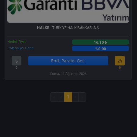
HALKB
- TÜRKİYE HALK BANKASI A.Ş.
Hedef Fiyat
16.10 ₺
Potansiyel Getiri
%0.00
End. Paralel Get.
0
0
Cuma, 11 Ağustos 2023
«
‹
1
›
»