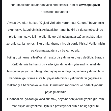
Potansiyel
%0.00
sunulmaktadır. Bu alanda yetkilendirilmiş kurumlar
www.spk.gov.tr
Getiri
adresinde bulunabilir.
End. Paralel
Get.
1
0
Ayrıca üye olan herkes "Kişisel Verilerin Korunması Kanunu" beyanımızı
Salı, 07 Ocak 2025
okumuş ve kabul etmiştir. Açılacak herhangi hukiki bir dava neticesinde
platformumuz yetkili merciler ile gerekli uzlaşmayı sağlayacaktır, lakin
zorunlu şartlar ve resmi kurumlar dışında hiç bir yerde Kişisel Verilerinizin
paylaşılmayacağını da beyan ederiz.
İlgili grup/internet sitesi/kanal hesabı bir yatırım kuruluşu değildir. Burada
gördükleriniz herhangi bir varlık için alım/satım yönlendirici nitelikte
tavsiye veya yorum niteliğinde paylaşımlar değildir, sadece yatırımcıların
En Yüksek Tahmin
100,00 ₺
kendisini geliştirmesi, ve bu piyasada bilinçli yatırımcıların çoğalması
Ortalama Fiyat Tahmini
48,65 ₺
maksadıyla bazı banka ve aracı kurumların raporlarını ve hedef fiyatlarını
En Düşük Tahmin
22,40 ₺
paylaşmaktadır.
Ortalama Getiri Potansiyeli
%31.42
Finansal okuryazarlığa katkı sunmak, neye/neden yatırım yapıldığını tam
manasıyla okuyabilmek için işin profesyonellerinin bakış açılarını,