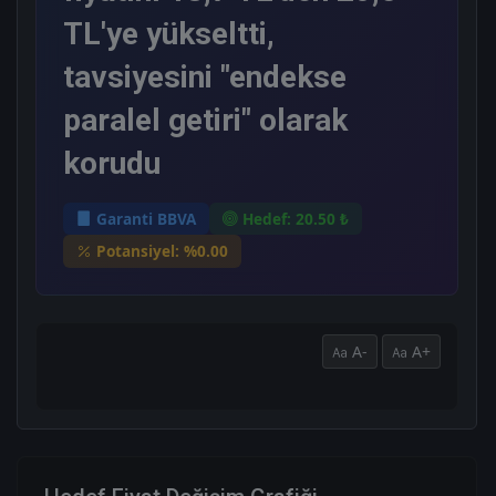
TL'ye yükseltti,
tavsiyesini "endekse
paralel getiri" olarak
korudu
Garanti BBVA
Hedef: 20.50 ₺
Potansiyel: %0.00
A-
A+