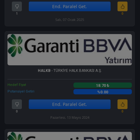
End. Paralel Get.
1
0
Salı, 07 Ocak 2025
HALKB
- TÜRKİYE HALK BANKASI A.Ş.
Hedef Fiyat
18.70 ₺
Potansiyel Getiri
%0.00
End. Paralel Get.
0
0
Pazartesi, 13 Mayıs 2024