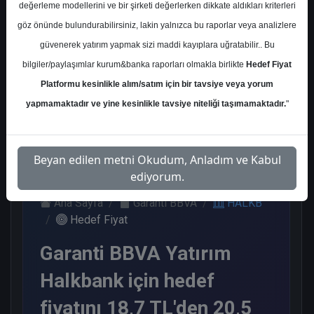
değerleme modellerini ve bir şirketi değerlerken dikkate aldıkları kriterleri
Kurum Sayısı
göz önünde bulundurabilirsiniz, lakin yalnızca bu raporlar veya analizlere
12
güvenerek yatırım yapmak sizi maddi kayıplara uğratabilir.. Bu
Al
Tut
Endeks Altı
bilgiler/paylaşımlar kurum&banka raporları olmakla birlikte
Hedef Fiyat
Get.
Platformu kesinlikle alım/satım için bir tavsiye veya yorum
2
7
3
yapmamaktadır ve yine kesinlikle tavsiye niteliği taşımamaktadır.
"
Salı, 07 Ocak 2025
Beyan edilen metni Okudum, Anladım ve Kabul
ediyorum.
Ana Sayfa
Garanti BBVA
HALKB
Hedef Fiyat
Garanti BBVA Yatırım
Halkbank için hedef
fiyatını 18,7 TL'den 20,5