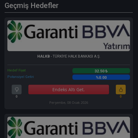
Geçmiş Hedefler
HALKB
- TÜRKİYE HALK BANKASI A.Ş.
Hedef Fiyat
32.50 ₺
Potansiyel Getiri
%0.00
Endeks Altı Get.
0
0
Perşembe, 08 Ocak 2026