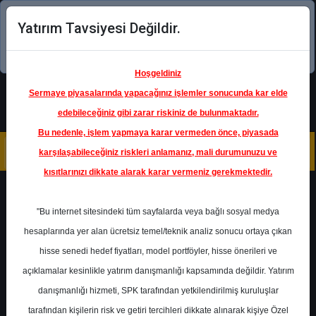
Yatırım Tavsiyesi Değildir.
Şimdi uygulamayı indirin!
Hoşgeldiniz
Sermaye piyasalarında yapacağınız işlemler sonucunda kar elde
edebileceğiniz gibi zarar riskiniz de bulunmaktadır.
Bu nedenle, işlem yapmaya karar vermeden önce, piyasada
karşılaşabileceğiniz riskleri anlamanız, mali durumunuzu ve
kısıtlarınızı dikkate alarak karar vermeniz gerekmektedir.
Geri Dön
"Bu internet sitesindeki tüm sayfalarda veya bağlı sosyal medya
hesaplarında yer alan ücretsiz temel/teknik analiz sonucu ortaya çıkan
hisse senedi hedef fiyatları, model portföyler, hisse önerileri ve
açıklamalar kesinlikle yatırım danışmanlığı kapsamında değildir. Yatırım
HALKB
- TÜRKİYE HALK BANKASI
A.Ş.
danışmanlığı hizmeti, SPK tarafından yetkilendirilmiş kuruluşlar
Hedef Fiyat
20.50 ₺
tarafından kişilerin risk ve getiri tercihleri dikkate alınarak kişiye Özel