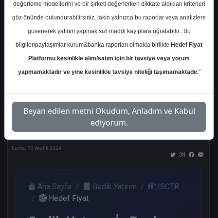
değerleme modellerini ve bir şirketi değerlerken dikkate aldıkları kriterleri
Kurum Sayısı
göz önünde bulundurabilirsiniz, lakin yalnızca bu raporlar veya analizlere
21
güvenerek yatırım yapmak sizi maddi kayıplara uğratabilir.. Bu
Al
Tut
End.
Endeks
Tavsiye
bilgiler/paylaşımlar kurum&banka raporları olmakla birlikte
Hedef Fiyat
Paralel
Üstü
Yok
Platformu kesinlikle alım/satım için bir tavsiye veya yorum
Get.
Get.
10
1
1
yapmamaktadır ve yine kesinlikle tavsiye niteliği taşımamaktadır.
"
3
4
Nötr
Beyan edilen metni Okudum, Anladım ve Kabul
2
ediyorum.
Cuma, 13 Aralık 2024
Ana Sayfa
Gedik Yatırım
ISCTR
Hedef Fiyat