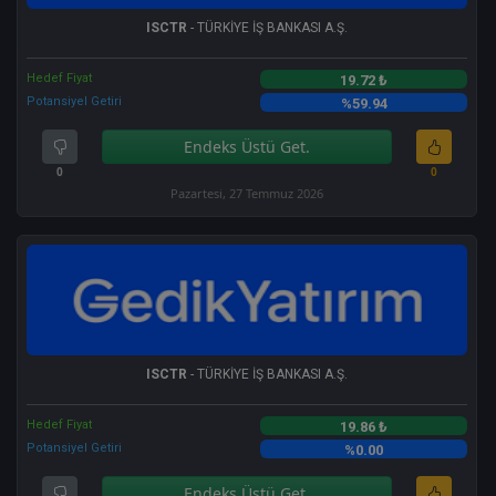
ISCTR
- TÜRKİYE İŞ BANKASI A.Ş.
Hedef Fiyat
19.72 ₺
Potansiyel Getiri
%59.94
Endeks Üstü Get.
0
0
Pazartesi, 27 Temmuz 2026
ISCTR
- TÜRKİYE İŞ BANKASI A.Ş.
Hedef Fiyat
19.86 ₺
Potansiyel Getiri
%0.00
Endeks Üstü Get.