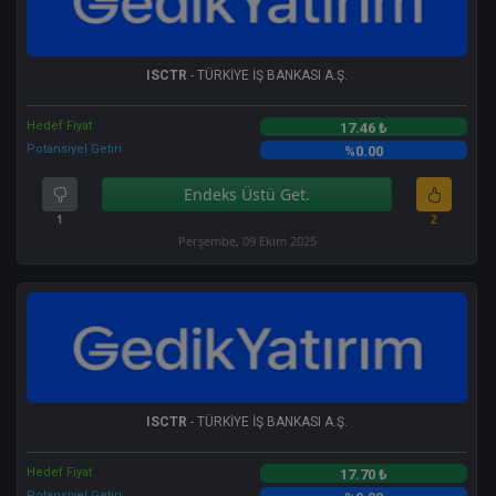
ISCTR
- TÜRKİYE İŞ BANKASI A.Ş.
Hedef Fiyat
17.46 ₺
Potansiyel Getiri
%0.00
Endeks Üstü Get.
1
2
Perşembe, 09 Ekim 2025
ISCTR
- TÜRKİYE İŞ BANKASI A.Ş.
Hedef Fiyat
17.70 ₺
Potansiyel Getiri