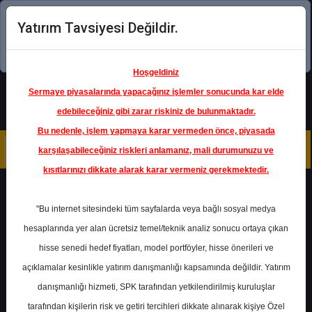
Yatırım Tavsiyesi Değildir.
Şimdi uygulamayı indirin!
Hoşgeldiniz
Sermaye piyasalarında yapacağınız işlemler sonucunda kar elde
edebileceğiniz gibi zarar riskiniz de bulunmaktadır.
Bu nedenle, işlem yapmaya karar vermeden önce, piyasada
karşılaşabileceğiniz riskleri anlamanız, mali durumunuzu ve
kısıtlarınızı dikkate alarak karar vermeniz gerekmektedir.
Geri Dön
"Bu internet sitesindeki tüm sayfalarda veya bağlı sosyal medya
hesaplarında yer alan ücretsiz temel/teknik analiz sonucu ortaya çıkan
hisse senedi hedef fiyatları, model portföyler, hisse önerileri ve
açıklamalar kesinlikle yatırım danışmanlığı kapsamında değildir. Yatırım
ISCTR
- TÜRKİYE İŞ BANKASI
A.Ş.
danışmanlığı hizmeti, SPK tarafından yetkilendirilmiş kuruluşlar
Hedef Fiyat
18.00 ₺
tarafından kişilerin risk ve getiri tercihleri dikkate alınarak kişiye Özel