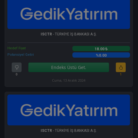
ISCTR
- TÜRKİYE İŞ BANKASI A.Ş.
Hedef Fiyat
18.00 ₺
Potansiyel Getiri
%0.00
Endeks Üstü Get.
0
1
Cuma, 13 Aralık 2024
ISCTR
- TÜRKİYE İŞ BANKASI A.Ş.