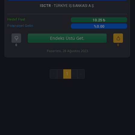
ISCTR
- TÜRKİYE İŞ BANKASI A.Ş.
Hedef Fiyat
10.25 ₺
Potansiyel Getiri
%0.00
Endeks Üstü Get.
0
0
Pazartesi, 28 Ağustos 2023
«
‹
1
›
»