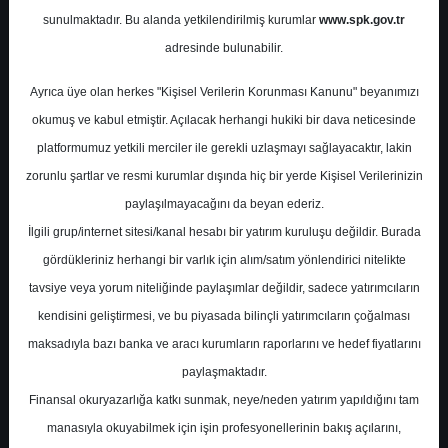
Potansiyel
%0.00
sunulmaktadır. Bu alanda yetkilendirilmiş kurumlar
www.spk.gov.tr
Getiri
adresinde bulunabilir.
Endeks Üstü
Get.
0
1
Ayrıca üye olan herkes "Kişisel Verilerin Korunması Kanunu" beyanımızı
Cuma, 13 Aralık 2024
okumuş ve kabul etmiştir. Açılacak herhangi hukiki bir dava neticesinde
platformumuz yetkili merciler ile gerekli uzlaşmayı sağlayacaktır, lakin
zorunlu şartlar ve resmi kurumlar dışında hiç bir yerde Kişisel Verilerinizin
paylaşılmayacağını da beyan ederiz.
İlgili grup/internet sitesi/kanal hesabı bir yatırım kuruluşu değildir. Burada
gördükleriniz herhangi bir varlık için alım/satım yönlendirici nitelikte
tavsiye veya yorum niteliğinde paylaşımlar değildir, sadece yatırımcıların
En Yüksek Tahmin
23,36 ₺
kendisini geliştirmesi, ve bu piyasada bilinçli yatırımcıların çoğalması
Ortalama Fiyat Tahmini
19,32 ₺
maksadıyla bazı banka ve aracı kurumların raporlarını ve hedef fiyatlarını
En Düşük Tahmin
17,00 ₺
paylaşmaktadır.
Ortalama Getiri Potansiyeli
%56.68
Finansal okuryazarlığa katkı sunmak, neye/neden yatırım yapıldığını tam
manasıyla okuyabilmek için işin profesyonellerinin bakış açılarını,