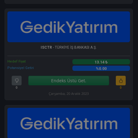
ISCTR
- TÜRKİYE İŞ BANKASI A.Ş.
Hedef Fiyat
13.14 ₺
Potansiyel Getiri
%0.00
Endeks Üstü Get.
0
0
Çarşamba, 20 Aralık 2023