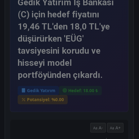
Gedik Yatırım İş Bankası
(C) için hedef fiyatını
19,46 TL'den 18,0 TL'ye
düşürürken 'EÜG'
tavsiyesini korudu ve
hisseyi model
portföyünden çıkardı.
Gedik Yatırım
Hedef: 18.00 ₺
Potansiyel: %0.00
A-
A+