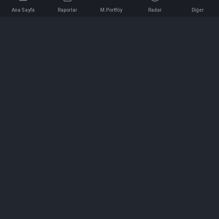
Ana Sayfa
Raporlar
M.Portföy
Radar
Diğer
İletişim
Bilgi ve Reklam için bizimle iletişime geçin!
iletisim@hedeffiyat.com.tr