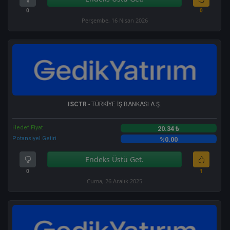
0
0
Perşembe, 16 Nisan 2026
ISCTR
- TÜRKİYE İŞ BANKASI A.Ş.
Hedef Fiyat
20.34 ₺
Potansiyel Getiri
%0.00
Endeks Üstü Get.
0
1
Cuma, 26 Aralık 2025