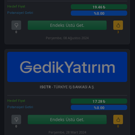
Hedef Fiyat
19.46 ₺
Potansiyel Getiri
%0.00
Endeks Üstü Get.
0
3
Perşembe, 08 Ağustos 2024
ISCTR
- TÜRKİYE İŞ BANKASI A.Ş.
Hedef Fiyat
17.28 ₺
Potansiyel Getiri
%0.00
Endeks Üstü Get.
0
0
Perşembe, 28 Mart 2024