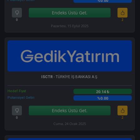
%0.00
Endeks Üstü Get.
0
2
Pazartesi, 15 Eylül 2025
ISCTR
- TÜRKİYE İŞ BANKASI A.Ş.
Hedef Fiyat
20.14 ₺
Potansiyel Getiri
%0.00
Endeks Üstü Get.
0
2
Cuma, 24 Ocak 2025