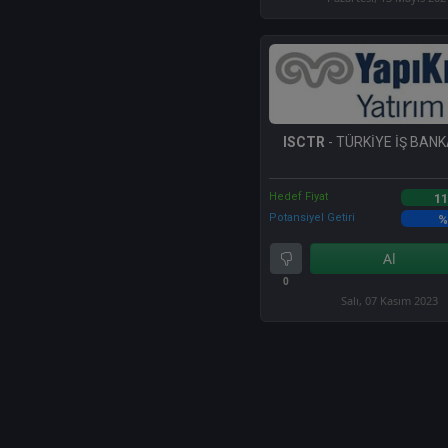
ISCTR
- TÜRKİYE İŞ BANKA
Hedef Fiyat
11
Potansiyel Getiri
%
Al
0
Salı, 07 Kasım 2023