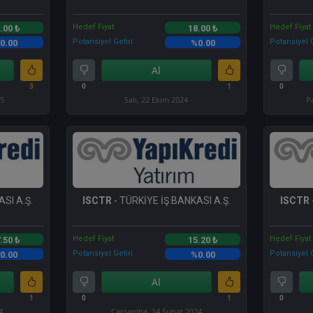
Hedef Fiyat
Hedef Fiyat
.00 ₺
18.00 ₺
Potansiyel Getiri
Potansiyel G
0.00
%0.00
Al
3
0
1
0
25
Salı, 22 Ekim 2024
P
SI A.Ş.
ISCTR
- TÜRKİYE İŞ BANKASI A.Ş.
ISCTR
Hedef Fiyat
Hedef Fiyat
.50 ₺
15.20 ₺
Potansiyel Getiri
Potansiyel G
0.00
%0.00
Al
1
0
1
0
4
Çarşamba, 14 Şubat 2024