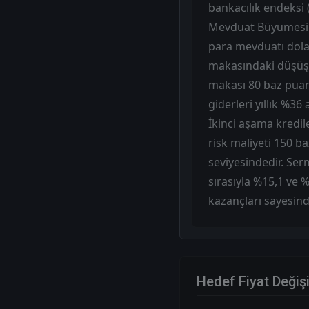
bankacılık endeksi
Mevduat Büyümesi: 
para mevduatı dolar
makasındaki düşüş 
makası 80 baz puan i
giderleri yıllık %36
İkinci aşama kredile
risk maliyeti 150 b
seviyesindedir. Ser
sırasıyla %15,1 ve 
kazançları sayesind
Hedef Fiyat Değiş