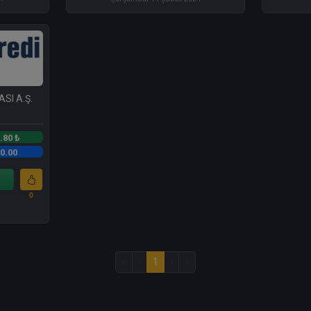
SI A.Ş.
.80 ₺
0.00
0
«
‹
1
›
»