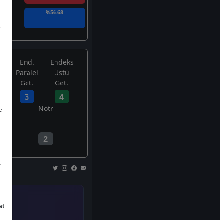
%56.68
e
End.
Endeks
Paralel
Üstü
Get.
Get.
3
4
Nötr
e
2
a
r
a
at