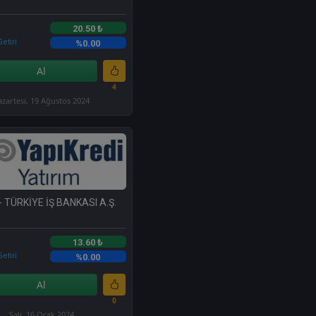
20.50 ₺
etiri
%0.00
Al
4
azartesi, 19 Ağustos 2024
- TÜRKİYE İŞ BANKASI A.Ş.
13.60 ₺
etiri
%0.00
Al
0
Salı, 16 Ocak 2024