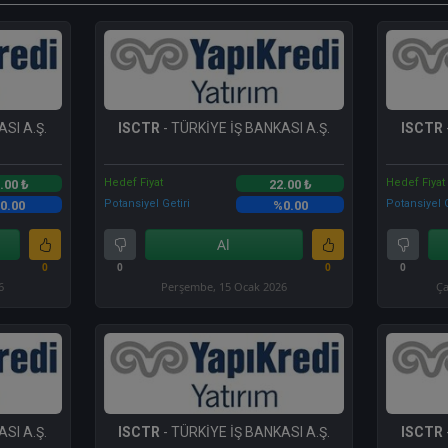
SI A.Ş.
ISCTR
- TÜRKİYE İŞ BANKASI A.Ş.
ISCTR
Hedef Fiyat
Hedef Fiyat
.00 ₺
22.00 ₺
Potansiyel Getiri
Potansiyel G
0.00
%0.00
Al
0
0
0
0
6
Perşembe, 15 Ocak 2026
Ça
SI A.Ş.
ISCTR
- TÜRKİYE İŞ BANKASI A.Ş.
ISCTR