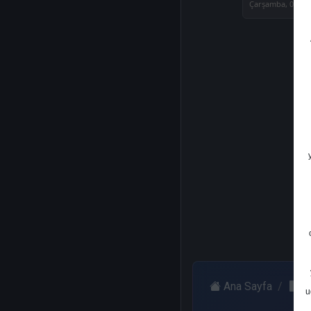
Çarşamba, 06 Ağ
Ana Sayfa
Y
u