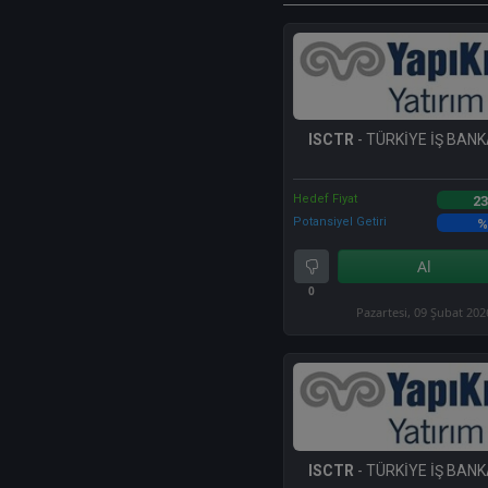
ISCTR
- TÜRKİYE İŞ BANKA
Hedef Fiyat
23
Potansiyel Getiri
%
Al
0
Pazartesi, 09 Şubat 202
ISCTR
- TÜRKİYE İŞ BANKA