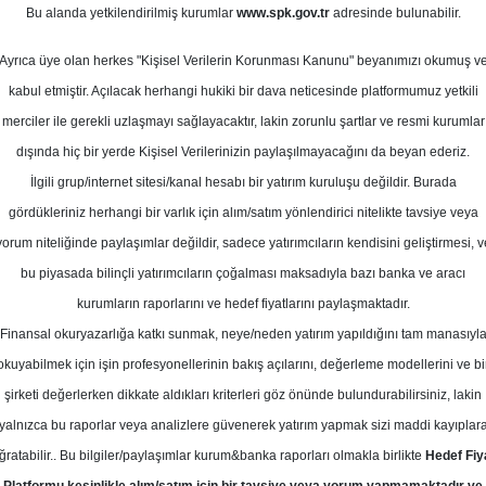
ustos 2025
Bu alanda yetkilendirilmiş kurumlar
www.spk.gov.tr
adresinde bulunabilir.
Ortalama Getiri
Potansiyeli
Ayrıca üye olan herkes "Kişisel Verilerin Korunması Kanunu" beyanımızı okumuş v
kabul etmiştir. Açılacak herhangi hukiki bir dava neticesinde platformumuz yetkili
merciler ile gerekli uzlaşmayı sağlayacaktır, lakin zorunlu şartlar ve resmi kurumlar
Al
Tut
dışında hiç bir yerde Kişisel Verilerinizin paylaşılmayacağını da beyan ederiz.
İlgili grup/internet sitesi/kanal hesabı bir yatırım kuruluşu değildir. Burada
10
1
Kurum Sayısı
gördükleriniz herhangi bir varlık için alım/satım yönlendirici nitelikte tavsiye veya
21
Tavsiye Yok
yorum niteliğinde paylaşımlar değildir, sadece yatırımcıların kendisini geliştirmesi, v
bu piyasada bilinçli yatırımcıların çoğalması maksadıyla bazı banka ve aracı
1
kurumların raporlarını ve hedef fiyatlarını paylaşmaktadır.
Finansal okuryazarlığa katkı sunmak, neye/neden yatırım yapıldığını tam manasıyl
okuyabilmek için işin profesyonellerinin bakış açılarını, değerleme modellerini ve bi
Çarşamba, 06 Ağustos 2025
şirketi değerlerken dikkate aldıkları kriterleri göz önünde bulundurabilirsiniz, lakin
yalnızca bu raporlar veya analizlere güvenerek yatırım yapmak sizi maddi kayıplar
apı Kredi Yatırım
ISCTR
Hedef Fiyat
ğratabilir.. Bu bilgiler/paylaşımlar kurum&banka raporları olmakla birlikte
Hedef Fiy