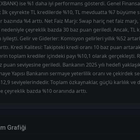
 (XBANK) ise %1 daha iyi performans gösterdi. Genel Finans
İlk çeyrekte TL kredilerde %10, TL mevduatta %7 büyüme s
 bazında %4 arttı. Net Faiz Marjı: Swap hariç net faiz marjı
nedeniyle çeyreklik bazda 30 baz puan geriledi. Ancak, TL 
yileşti. Gelir ve Giderler: Komisyon gelirleri yıllık %52 artar
 arttı. Kredi Kalitesi: Takipteki kredi oranı 10 baz puan artara
rin toplam krediler içindeki payı %10,1 olarak gerçekleşti. R
az puan seviyesine geriledi. Bankanın 2025 yılı hedefi yaklaş
maye Yapısı Bankanın sermaye yeterlilik oranı ve çekirdek s
%12,9 seviyelerindedir. Toplam özkaynaklar, güçlü karlılık ve
e çeyreklik bazda %10 oranında arttı.
im Grafiği