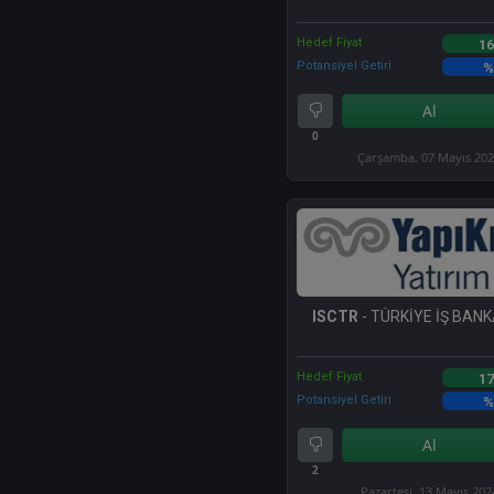
Hedef Fiyat
16
Potansiyel Getiri
%
Al
0
Çarşamba, 07 Mayıs 20
ISCTR
- TÜRKİYE İŞ BANKA
Hedef Fiyat
17
Potansiyel Getiri
%
Al
2
Pazartesi, 13 Mayıs 202