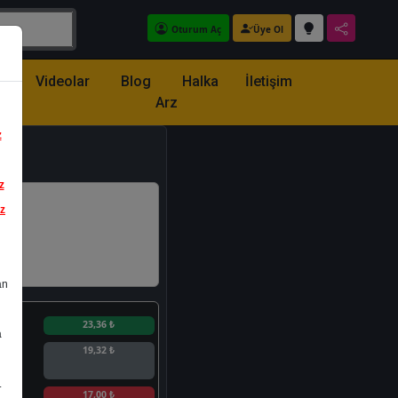
Oturum Aç
Üye Ol
z
Videolar
Blog
Halka
İletişim
Arz
z
z
iz
an
n
23,36 ₺
a
19,32 ₺
.
n
17,00 ₺