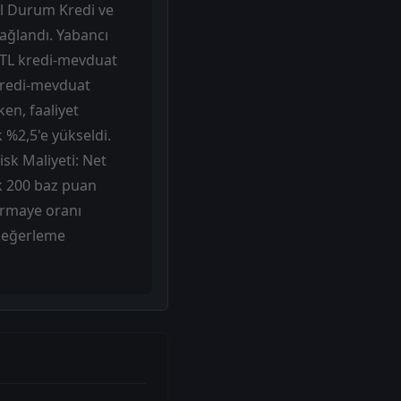
al Durum Kredi ve
ağlandı. Yabancı
, TL kredi-mevduat
kredi-mevduat
ken, faaliyet
k %2,5'e yükseldi.
isk Maliyeti: Net
ık 200 baz puan
ermaye oranı
 değerleme