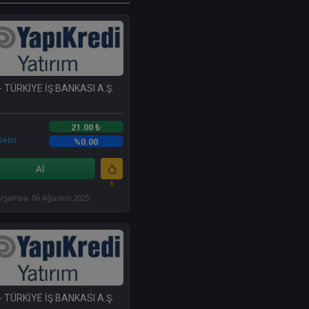
- TÜRKİYE İŞ BANKASI A.Ş.
21.00 ₺
etiri
%0.00
Al
1
rşamba, 06 Ağustos 2025
- TÜRKİYE İŞ BANKASI A.Ş.