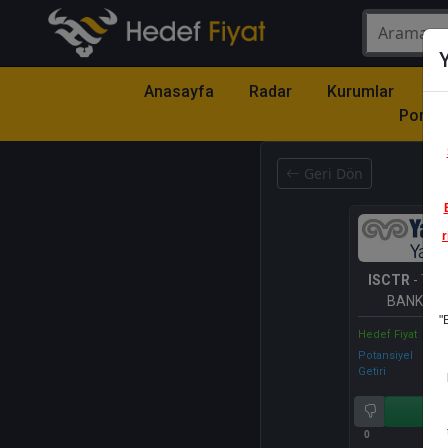
Y
Anasayfa
Radar
Kurumlar
Mo
Portfö
Geri Dön
r
ISCTR
- TÜR
BANKASI 
"
Hedef Fiyat
Potansiyel
Getiri
Al
0