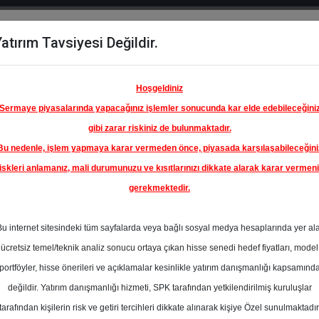
atırım Tavsiyesi Değildir.
del
Hisse
Öne
Raporlar
Partnerlerimi
y
Karşılaştır
Çıkanlar
Hoşgeldiniz
Sermaye piyasalarında yapacağınız işlemler sonucunda kar elde edebileceğini
gibi zarar riskiniz de bulunmaktadır.
Bu nedenle, işlem yapmaya karar vermeden önce, piyasada karşılaşabileceğini
iskleri anlamanız, mali durumunuzu ve kısıtlarınızı dikkate alarak karar vermen
gerekmektedir.
KİYE İŞ
A.Ş.
Bu internet sitesindeki tüm sayfalarda veya bağlı sosyal medya hesaplarında yer al
21.00 ₺
ücretsiz temel/teknik analiz sonucu ortaya çıkan hisse senedi hedef fiyatları, model
%0.00
En Yüksek Tahmi
portföyler, hisse önerileri ve açıklamalar kesinlikle yatırım danışmanlığı kapsamınd
Ortalama Fiyat
değildir. Yatırım danışmanlığı hizmeti, SPK tarafından yetkilendirilmiş kuruluşlar
Tahmini
tarafından kişilerin risk ve getiri tercihleri dikkate alınarak kişiye Özel sunulmaktadır
1
En Düşük Tahmi