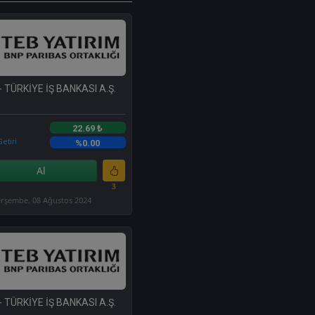
- TÜRKİYE İŞ BANKASI A.Ş.
22.69 ₺
etiri
%0.00
Al
3
rşembe, 08 Ağustos 2024
- TÜRKİYE İŞ BANKASI A.Ş.