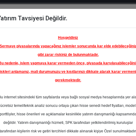
atırım Tavsiyesi Değildir.
del
Hisse
Öne
Raporlar
Partnerlerimi
y
Karşılaştır
Çıkanlar
Hoşgeldiniz
Sermaye piyasalarında yapacağınız işlemler sonucunda kar elde edebileceğini
gibi zarar riskiniz de bulunmaktadır.
Bu nedenle, işlem yapmaya karar vermeden önce, piyasada karşılaşabileceğini
iskleri anlamanız, mali durumunuzu ve kısıtlarınızı dikkate alarak karar vermen
gerekmektedir.
KİYE İŞ
A.Ş.
Bu internet sitesindeki tüm sayfalarda veya bağlı sosyal medya hesaplarında yer al
17.00 ₺
ücretsiz temel/teknik analiz sonucu ortaya çıkan hisse senedi hedef fiyatları, model
%0.00
En Yüksek Tahmi
portföyler, hisse önerileri ve açıklamalar kesinlikle yatırım danışmanlığı kapsamınd
Ortalama Fiyat
değildir. Yatırım danışmanlığı hizmeti, SPK tarafından yetkilendirilmiş kuruluşlar
Tahmini
l
tarafından kişilerin risk ve getiri tercihleri dikkate alınarak kişiye Özel sunulmaktadır
0
En Düşük Tahmi