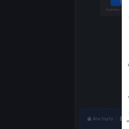
Get.
Pazartesi, 02 Ş
Ana Sayfa
T
u