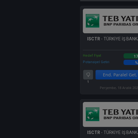
ISCTR
- TÜRKİYE İŞ BANKA
Hedef Fiyat
17
Potansiyel Getiri
%
End. Paralel Get.
1
Perşembe, 18 Aralık 20
ISCTR
- TÜRKİYE İŞ BANKA