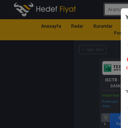
Y
Anasayfa
Radar
Kurumlar
Mo
Portfö
Geri Dön
r
ISCTR
- TÜR
BANKASI 
"
Hedef Fiyat
Potansiyel
Getiri
End.
Parale
0