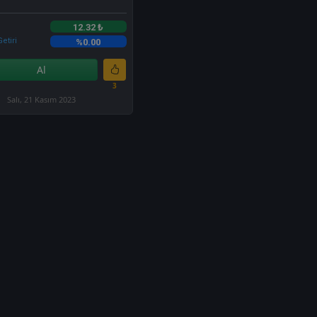
12.32 ₺
etiri
%0.00
Al
3
Salı, 21 Kasım 2023