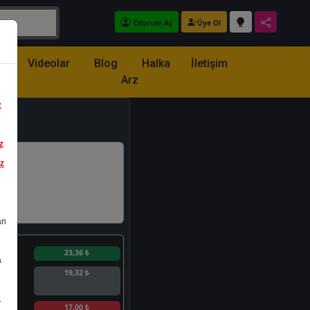
Oturum Aç
Üye Ol
z
Videolar
Blog
Halka
İletişim
Arz
z
z
iz
an
n
23,36 ₺
a
19,32 ₺
.
n
17,00 ₺