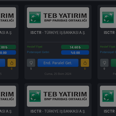
SI A.Ş.
ISCTR
- TÜRKİYE İŞ BANKASI A.Ş.
ISCTR
Hedef Fiyat
Hedef Fiyat
.00 ₺
14.60 ₺
Potansiyel Getiri
Potansiyel G
0.00
%0.00
End. Paralel Get.
0
5
0
0
25
Cuma, 25 Ekim 2024
Pe
SI A.Ş.
ISCTR
- TÜRKİYE İŞ BANKASI A.Ş.
ISCTR