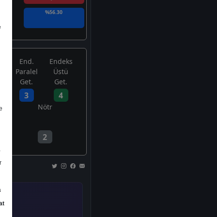
%56.30
e
End.
Endeks
Paralel
Üstü
Get.
Get.
3
4
Nötr
e
2
a
r
a
at