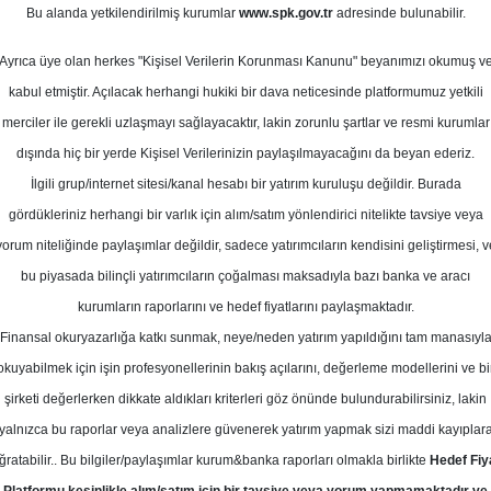
Bu alanda yetkilendirilmiş kurumlar
www.spk.gov.tr
adresinde bulunabilir.
Ortalama Getiri
ubat 2026
Potansiyeli
Ayrıca üye olan herkes "Kişisel Verilerin Korunması Kanunu" beyanımızı okumuş v
kabul etmiştir. Açılacak herhangi hukiki bir dava neticesinde platformumuz yetkili
merciler ile gerekli uzlaşmayı sağlayacaktır, lakin zorunlu şartlar ve resmi kurumlar
Al
Tut
dışında hiç bir yerde Kişisel Verilerinizin paylaşılmayacağını da beyan ederiz.
İlgili grup/internet sitesi/kanal hesabı bir yatırım kuruluşu değildir. Burada
10
1
Kurum Sayısı
gördükleriniz herhangi bir varlık için alım/satım yönlendirici nitelikte tavsiye veya
21
Tavsiye Yok
yorum niteliğinde paylaşımlar değildir, sadece yatırımcıların kendisini geliştirmesi, v
bu piyasada bilinçli yatırımcıların çoğalması maksadıyla bazı banka ve aracı
1
kurumların raporlarını ve hedef fiyatlarını paylaşmaktadır.
Finansal okuryazarlığa katkı sunmak, neye/neden yatırım yapıldığını tam manasıyl
okuyabilmek için işin profesyonellerinin bakış açılarını, değerleme modellerini ve bi
Pazartesi, 02 Şubat 2026
şirketi değerlerken dikkate aldıkları kriterleri göz önünde bulundurabilirsiniz, lakin
yalnızca bu raporlar veya analizlere güvenerek yatırım yapmak sizi maddi kayıplar
EB Yatırım
ISCTR
Hedef Fiyat
ğratabilir.. Bu bilgiler/paylaşımlar kurum&banka raporları olmakla birlikte
Hedef Fiy