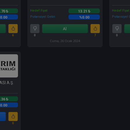
Hedef Fiyat
Hedef Fiyat
.70 ₺
13.21 ₺
Potansiyel Getiri
Potansiyel G
0.00
%0.00
Al
6
0
7
0
Cuma, 26 Ocak 2024
SI A.Ş.
.36 ₺
0.00
0