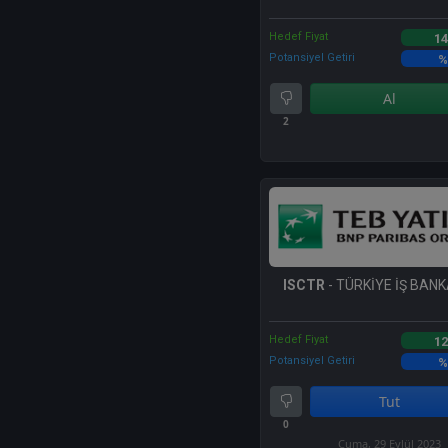
Hedef Fiyat
14
Potansiyel Getiri
%
Al
2
ISCTR
- TÜRKİYE İŞ BANKA
Hedef Fiyat
12
Potansiyel Getiri
%
Tut
0
Cuma, 29 Eylül 2023