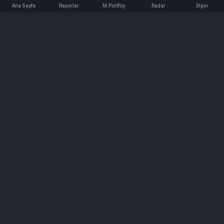
Ana Sayfa
Raporlar
M.Portföy
Radar
Diğer
İletişim
Bilgi ve Reklam için bizimle iletişime geçin!
iletisim@hedeffiyat.com.tr