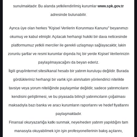
sunulmaktadır. Bu alanda yetkilendirilmiş kurumlar
www.spk.gov.tr
Gedik Yatırım
03 Mart 2025
adresinde bulunabilir.
Ayrıca üye olan herkes "Kişisel Verilerin Korunması Kanunu" beyanımızı
okumuş ve kabul etmiştir. Açılacak herhangi hukiki bir dava neticesinde
platformumuz yetkili merciler ile gerekli uzlaşmayı sağlayacaktır, lakin
zorunlu şartlar ve resmi kurumlar dışında hiç bir yerde Kişisel Verilerinizin
paylaşılmayacağını da beyan ederiz.
İlgili grup/internet sitesi/kanal hesabı bir yatırım kuruluşu değildir. Burada
A-
A+
gördükleriniz herhangi bir varlık için alım/satım yönlendirici nitelikte
Aylık strateji raporu ve öne çıkması
tavsiye veya yorum niteliğinde paylaşımlar değildir, sadece yatırımcıların
muhtemel aylık hisse önerileri
kendisini geliştirmesi, ve bu piyasada bilinçli yatırımcıların çoğalması
maksadıyla bazı banka ve aracı kurumların raporlarını ve hedef fiyatlarını
paylaşmaktadır.
Pazartesi, 03 Mart 2025 00:00
Finansal okuryazarlığa katkı sunmak, neye/neden yatırım yapıldığını tam
manasıyla okuyabilmek için işin profesyonellerinin bakış açılarını,
S.No
Dosya Adı
İndir