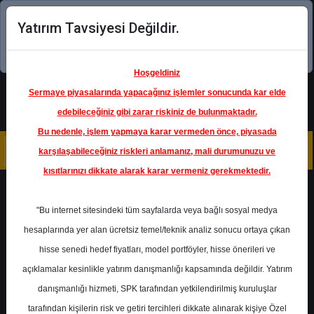
Yatırım Tavsiyesi Değildir.
Şimdi uygulamayı indirin!
Hoşgeldiniz
Sermaye piyasalarında yapacağınız işlemler sonucunda kar elde
edebileceğiniz gibi zarar riskiniz de bulunmaktadır.
Bu nedenle, işlem yapmaya karar vermeden önce, piyasada
karşılaşabileceğiniz riskleri anlamanız, mali durumunuzu ve
kısıtlarınızı dikkate alarak karar vermeniz gerekmektedir.
Geri Dön
"Bu internet sitesindeki tüm sayfalarda veya bağlı sosyal medya
hesaplarında yer alan ücretsiz temel/teknik analiz sonucu ortaya çıkan
Ana Sayfa
Raporlar
Gedik Yatırım
hisse senedi hedef fiyatları, model portföyler, hisse önerileri ve
Rapor Detay
açıklamalar kesinlikle yatırım danışmanlığı kapsamında değildir. Yatırım
danışmanlığı hizmeti, SPK tarafından yetkilendirilmiş kuruluşlar
Aylık Strateji Raporu
tarafından kişilerin risk ve getiri tercihleri dikkate alınarak kişiye Özel