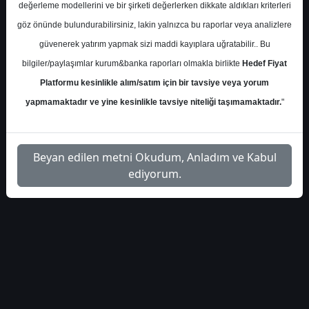
değerleme modellerini ve bir şirketi değerlerken dikkate aldıkları kriterleri
gedik-yatirim-aylik-teknik-
İlgili
göz önünde bulundurabilirsiniz, lakin yalnızca bu raporlar veya analizlere
1
bulten-2445422
Dosyayı İndir
güvenerek yatırım yapmak sizi maddi kayıplara uğratabilir.. Bu
bilgiler/paylaşımlar kurum&banka raporları olmakla birlikte
Hedef Fiyat
gedik-aylik-strateji-raporu-
İlgili
2
Platformu kesinlikle alım/satım için bir tavsiye veya yorum
55930394
Dosyayı İndir
yapmamaktadır ve yine kesinlikle tavsiye niteliği taşımamaktadır.
"
Beyan edilen metni Okudum, Anladım ve Kabul
ediyorum.
1