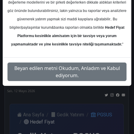
değerleme modellerini ve bir şirketi değerlerken dikkate aldıkları kriterleri
Kurum Sayısı
göz önünde bulundurabilirsiniz, lakin yalnızca bu raporlar veya analizlere
18
güvenerek yatırım yapmak sizi maddi kayıplara uğratabilir.. Bu
Al
Tut
End.
Endeks
Tavsiye
bilgiler/paylaşımlar kurum&banka raporları olmakla birlikte
Hedef Fiyat
Paralel
Üstü
Yok
Platformu kesinlikle alım/satım için bir tavsiye veya yorum
Get.
Get.
9
2
2
yapmamaktadır ve yine kesinlikle tavsiye niteliği taşımamaktadır.
"
2
2
Nötr
Beyan edilen metni Okudum, Anladım ve Kabul
1
ediyorum.
Salı, 12 Mayıs 2026
Ana Sayfa
Gedik Yatırım
PGSUS
Hedef Fiyat