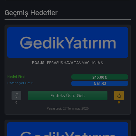
Geçmiş Hedefler
PGSUS
- PEGASUS HAVA TAŞIMACILIĞI A.Ş.
Hedef Fiyat
245.00 ₺
Potansiyel Getiri
%61.93
Endeks Üstü Get.
0
0
Pazartesi, 27 Temmuz 2026