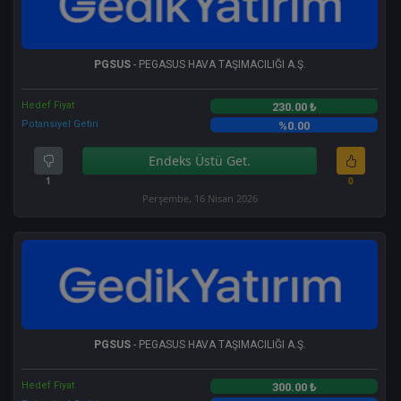
PGSUS
- PEGASUS HAVA TAŞIMACILIĞI A.Ş.
Hedef Fiyat
230.00 ₺
Potansiyel Getiri
%0.00
Endeks Üstü Get.
1
0
Perşembe, 16 Nisan 2026
PGSUS
- PEGASUS HAVA TAŞIMACILIĞI A.Ş.
Hedef Fiyat
300.00 ₺