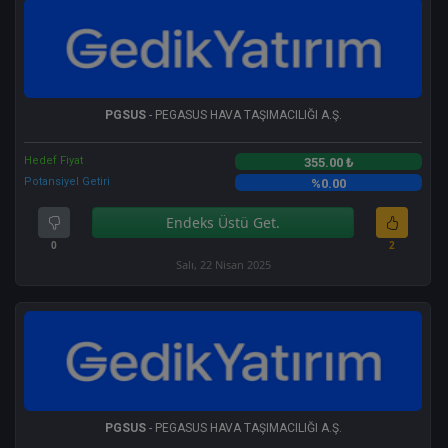
PGSUS
- PEGASUS HAVA TAŞIMACILIĞI A.Ş.
Hedef Fiyat
355.00 ₺
Potansiyel Getiri
%0.00
Endeks Üstü Get.
0
2
Salı, 22 Nisan 2025
PGSUS
- PEGASUS HAVA TAŞIMACILIĞI A.Ş.