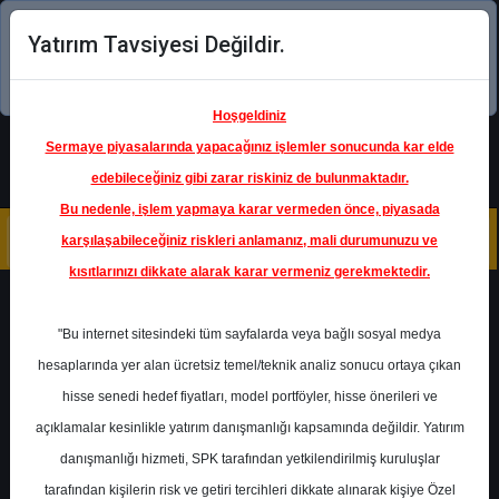
Yatırım Tavsiyesi Değildir.
Şimdi uygulamayı indirin!
Hoşgeldiniz
Sermaye piyasalarında yapacağınız işlemler sonucunda kar elde
edebileceğiniz gibi zarar riskiniz de bulunmaktadır.
Bu nedenle, işlem yapmaya karar vermeden önce, piyasada
karşılaşabileceğiniz riskleri anlamanız, mali durumunuzu ve
kısıtlarınızı dikkate alarak karar vermeniz gerekmektedir.
Geri Dön
"Bu internet sitesindeki tüm sayfalarda veya bağlı sosyal medya
hesaplarında yer alan ücretsiz temel/teknik analiz sonucu ortaya çıkan
hisse senedi hedef fiyatları, model portföyler, hisse önerileri ve
açıklamalar kesinlikle yatırım danışmanlığı kapsamında değildir. Yatırım
PGSUS
- PEGASUS HAVA
TAŞIMACILIĞI A.Ş.
danışmanlığı hizmeti, SPK tarafından yetkilendirilmiş kuruluşlar
Hedef Fiyat
230.00 ₺
tarafından kişilerin risk ve getiri tercihleri dikkate alınarak kişiye Özel