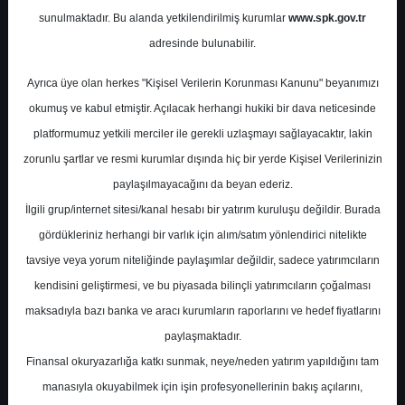
Potansiyel
%0.00
sunulmaktadır. Bu alanda yetkilendirilmiş kurumlar
www.spk.gov.tr
Getiri
adresinde bulunabilir.
Endeks Üstü
Get.
0
0
Ayrıca üye olan herkes "Kişisel Verilerin Korunması Kanunu" beyanımızı
Salı, 12 Mayıs 2026
okumuş ve kabul etmiştir. Açılacak herhangi hukiki bir dava neticesinde
platformumuz yetkili merciler ile gerekli uzlaşmayı sağlayacaktır, lakin
zorunlu şartlar ve resmi kurumlar dışında hiç bir yerde Kişisel Verilerinizin
paylaşılmayacağını da beyan ederiz.
İlgili grup/internet sitesi/kanal hesabı bir yatırım kuruluşu değildir. Burada
gördükleriniz herhangi bir varlık için alım/satım yönlendirici nitelikte
tavsiye veya yorum niteliğinde paylaşımlar değildir, sadece yatırımcıların
En Yüksek Tahmin
364,70 ₺
kendisini geliştirmesi, ve bu piyasada bilinçli yatırımcıların çoğalması
Ortalama Fiyat Tahmini
259,86 ₺
maksadıyla bazı banka ve aracı kurumların raporlarını ve hedef fiyatlarını
En Düşük Tahmin
187,00 ₺
paylaşmaktadır.
Ortalama Getiri Potansiyeli
%71.75
Finansal okuryazarlığa katkı sunmak, neye/neden yatırım yapıldığını tam
manasıyla okuyabilmek için işin profesyonellerinin bakış açılarını,