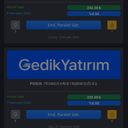
Hedef Fiyat
234.00 ₺
Potansiyel Getiri
%0.00
End. Paralel Get.
7
1
Cuma, 13 Aralık 2024
PGSUS
- PEGASUS HAVA TAŞIMACILIĞI A.Ş.
Hedef Fiyat
229.00 ₺
Potansiyel Getiri
%0.00
End. Paralel Get.
6
4
Salı, 23 Temmuz 2024