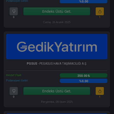
Potansiyel Getiri
%0.00
Endeks Üstü Get.
0
1
Cuma, 26 Aralık 2025
PGSUS
- PEGASUS HAVA TAŞIMACILIĞI A.Ş.
Hedef Fiyat
350.00 ₺
Potansiyel Getiri
%0.00
Endeks Üstü Get.
0
1
Perşembe, 09 Ekim 2025