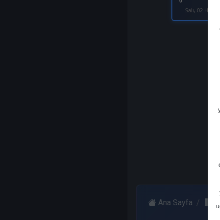
0
Salı, 02 Hazir
Ana Sayfa
Ta
u