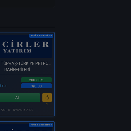
Katılım Endeksinde
- TÜPRAŞ-TÜRKİYE PETROL
RAFİNERİLERİ
200.30 ₺
Getiri
%0.00
Al
1
Salı, 01 Temmuz 2025
Katılım Endeksinde