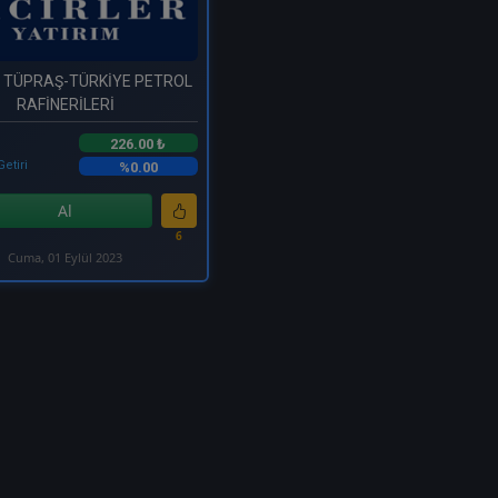
- TÜPRAŞ-TÜRKİYE PETROL
RAFİNERİLERİ
226.00 ₺
Getiri
%0.00
Al
6
Cuma, 01 Eylül 2023