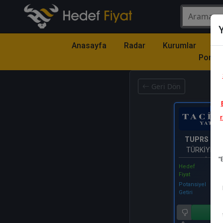
Y
Anasayfa
Radar
Kurumlar
Mo
Portfö
Geri Dön
Katıl
r
TUPRS
- T
TÜRKİYE P
"
RAFİNERİ
Hedef
Fiyat
Potansiyel
Getiri
Al