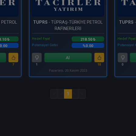
E PETROL
TUPRS
- TÜPRAŞ-TÜRKİYE PETROL
TUPRS
RAFİNERİLERİ
Hedef Fiyat
Hedef Fiyat
8.10 ₺
218.50 ₺
Potansiyel Getiri
Potansiyel 
0.00
%0.00
Al
7
1
18
0
Pazartesi, 20 Kasım 2023
«
‹
1
›
»