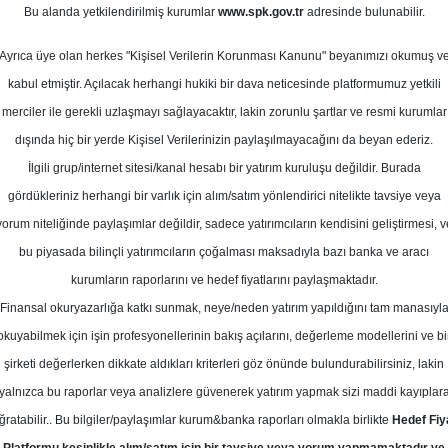
0
Bu alanda yetkilendirilmiş kurumlar
www.spk.gov.tr
adresinde bulunabilir.
an 2026
Ortalama Getiri
Potansiyeli
Ayrıca üye olan herkes "Kişisel Verilerin Korunması Kanunu" beyanımızı okumuş v
kabul etmiştir. Açılacak herhangi hukiki bir dava neticesinde platformumuz yetkili
merciler ile gerekli uzlaşmayı sağlayacaktır, lakin zorunlu şartlar ve resmi kurumlar
Al
Tut
dışında hiç bir yerde Kişisel Verilerinizin paylaşılmayacağını da beyan ederiz.
İlgili grup/internet sitesi/kanal hesabı bir yatırım kuruluşu değildir. Burada
9
1
Kurum Sayısı
gördükleriniz herhangi bir varlık için alım/satım yönlendirici nitelikte tavsiye veya
19
T
yorum niteliğinde paylaşımlar değildir, sadece yatırımcıların kendisini geliştirmesi, v
bu piyasada bilinçli yatırımcıların çoğalması maksadıyla bazı banka ve aracı
kurumların raporlarını ve hedef fiyatlarını paylaşmaktadır.
Finansal okuryazarlığa katkı sunmak, neye/neden yatırım yapıldığını tam manasıyl
okuyabilmek için işin profesyonellerinin bakış açılarını, değerleme modellerini ve bi
Salı, 02 Haziran 2026
şirketi değerlerken dikkate aldıkları kriterleri göz önünde bulundurabilirsiniz, lakin
yalnızca bu raporlar veya analizlere güvenerek yatırım yapmak sizi maddi kayıplar
cirler Yatırım
TUPRS
Hedef Fiyat
ğratabilir.. Bu bilgiler/paylaşımlar kurum&banka raporları olmakla birlikte
Hedef Fiy