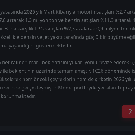
yasasında 2026 yılı Mart itibarıyla motorin satışları %2,7 ar
 %7,8 artarak 1,3 milyon ton ve benzin satışları %11,3 artarak 
r. Buna karşılık LPG satışları %2,3 azalarak 0,9 milyon ton ol
 özellikle benzin ve jet yakıtı tarafında güçlü bir büyüme eğ
lama yaşandığını göstermektedir.
 net rafineri marjı beklentisini yukarı yönlü revize ederek 6
$/v ile beklentinin üzerinde tamamlamıştır. 1Ç26 döneminde is
ükselerek hem önceki çeyreklerin hem de şirketin 2026 yılı içi
üzerinde gerçekleşmiştir. Model portföyde yer alan Tüpraş 
si korunmaktadır.