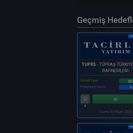
Geçmiş Hedefl
Kat
TUPRS
- TÜPRAŞ-TÜRKİY
RAFİNERİLERİ
Hedef Fiyat
35
Potansiyel Getiri
%
Al
0
Cuma, 03 Nisan 2026
Kat