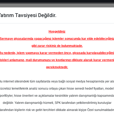
atırım Tavsiyesi Değildir.
del
Hisse
Öne
Raporlar
Partnerlerimi
y
Karşılaştır
Çıkanlar
Hoşgeldiniz
Sermaye piyasalarında yapacağınız işlemler sonucunda kar elde edebileceğini
gibi zarar riskiniz de bulunmaktadır.
Bu nedenle, işlem yapmaya karar vermeden önce, piyasada karşılaşabileceğini
ım Endeksinde
iskleri anlamanız, mali durumunuzu ve kısıtlarınızı dikkate alarak karar vermen
gerekmektedir.
ÜPRAŞ-
ETROL
Bu internet sitesindeki tüm sayfalarda veya bağlı sosyal medya hesaplarında yer al
LERİ
352.00 ₺
ücretsiz temel/teknik analiz sonucu ortaya çıkan hisse senedi hedef fiyatları, model
En Yüksek Tahmi
%0.00
portföyler, hisse önerileri ve açıklamalar kesinlikle yatırım danışmanlığı kapsamınd
Ortalama Fiyat
değildir. Yatırım danışmanlığı hizmeti, SPK tarafından yetkilendirilmiş kuruluşlar
Tahmini
tarafından kişilerin risk ve getiri tercihleri dikkate alınarak kişiye Özel sunulmaktadır
En Düşük Tahmi