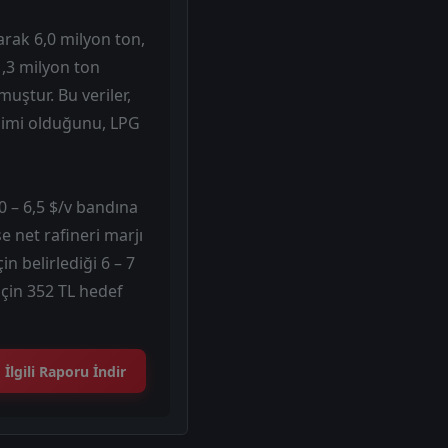
tarak 6,0 milyon ton,
1,3 milyon ton
muştur. Bu veriler,
ilimi olduğunu, LPG
,0 – 6,5 $/v bandına
e net rafineri marjı
n belirlediği 6 – 7
için 352 TL hedef
İlgili Raporu İndir