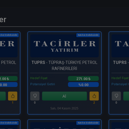
er
ılım Endeksinde
Katılım Endeksinde
E PETROL
TUPRS
- TÜPRAŞ-TÜRKİYE PETROL
TUPRS
RAFİNERİLERİ
Hedef Fiyat
Hedef Fiyat
2.00 ₺
271.00 ₺
Potansiyel Getiri
Potansiyel 
0.00
%0.00
Al
1
0
2
0
Salı, 04 Kasım 2025
ılım Endeksinde
Katılım Endeksinde