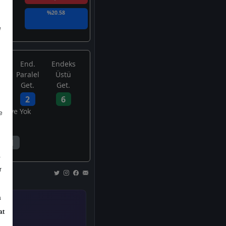
%20.58
e
End.
Endeks
Paralel
Üstü
Get.
Get.
2
6
avsiye Yok
e
1
a
r
a
at