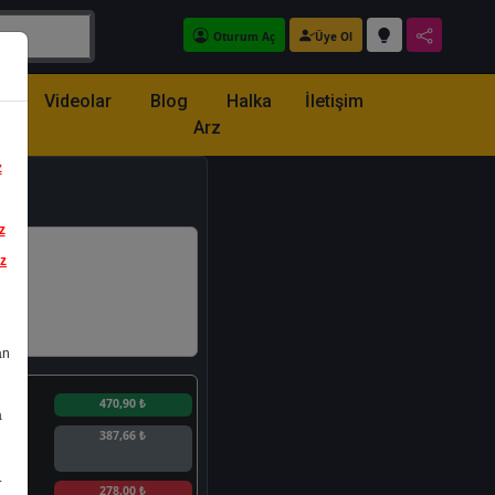
Oturum Aç
Üye Ol
z
Videolar
Blog
Halka
İletişim
Arz
z
z
iz
an
n
470,90 ₺
a
387,66 ₺
.
n
278,00 ₺