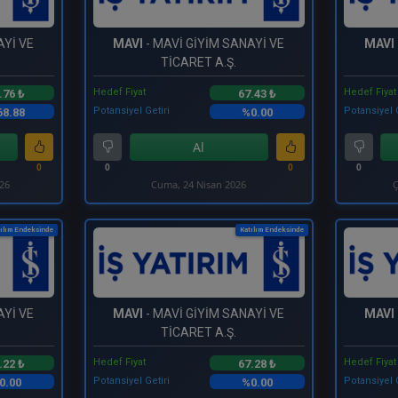
AYİ VE
MAVI
- MAVİ GİYİM SANAYİ VE
MAVI
TİCARET A.Ş.
Hedef Fiyat
Hedef Fiyat
.76 ₺
67.43 ₺
Potansiyel Getiri
Potansiyel 
8.88
%0.00
Al
0
0
0
0
026
Cuma, 24 Nisan 2026
Ç
ılım Endeksinde
Katılım Endeksinde
AYİ VE
MAVI
- MAVİ GİYİM SANAYİ VE
MAVI
TİCARET A.Ş.
Hedef Fiyat
Hedef Fiyat
.22 ₺
67.28 ₺
Potansiyel Getiri
Potansiyel 
0.00
%0.00