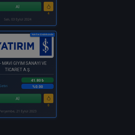
Al
4
Salı, 03 Eylül 2024
Katılım Endeksinde
- MAVİ GİYİM SANAYİ VE
TİCARET A.Ş.
41.80 ₺
Getiri
%0.00
Al
0
Perşembe, 21 Eylül 2023