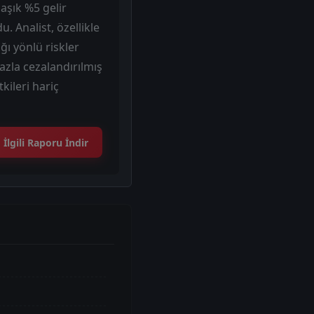
aşık %5 gelir
 Analist, özellikle
ğı yönlü riskler
azla cezalandırılmış
kileri hariç
İlgili Raporu İndir