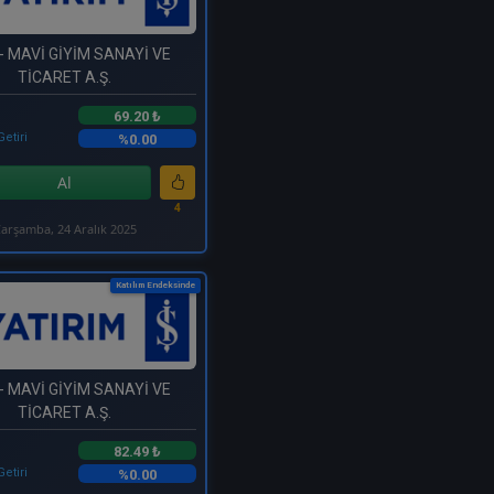
- MAVİ GİYİM SANAYİ VE
TİCARET A.Ş.
69.20 ₺
Getiri
%0.00
Al
4
arşamba, 24 Aralık 2025
Katılım Endeksinde
- MAVİ GİYİM SANAYİ VE
TİCARET A.Ş.
82.49 ₺
Getiri
%0.00