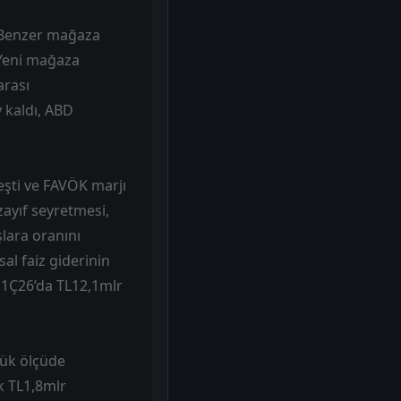
di. Benzer mağaza
. Yeni mağaza
arası
 kaldı, ABD
eşti ve FAVÖK marjı
zayıf seyretmesi,
şlara oranını
al faiz giderinin
t 1Ç26’da TL12,1mlr
yük ölçüde
k TL1,8mlr