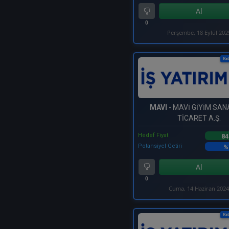
Al
0
Perşembe, 18 Eylül 202
Kat
MAVI
- MAVİ GİYİM SAN
TİCARET A.Ş.
Hedef Fiyat
84
Potansiyel Getiri
%
Al
0
Cuma, 14 Haziran 202
Kat