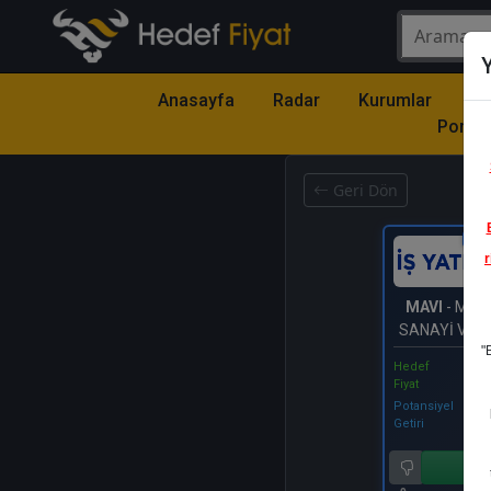
Y
Anasayfa
Radar
Kurumlar
Mo
Portfö
Geri Dön
Katıl
r
MAVI
- MAVİ
SANAYİ VE 
"
A.Ş.
Hedef
Fiyat
Potansiyel
Getiri
Al