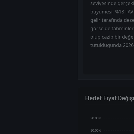
seviyesinde gerçekl
büyümesi, %18 FAVÖK
gelir tarafında dez
görse de tahminleri
olup cazip bir değer
tutulduğunda 2026T
Hedef Fiyat Değiş
90.00 ₺
80.00 ₺