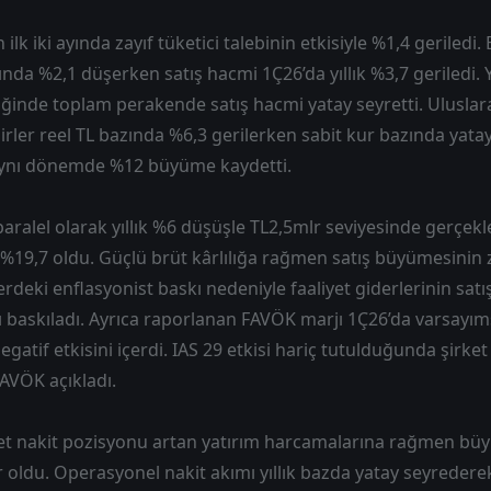
ın ilk iki ayında zayıf tüketici talebinin etkisiyle %1,4 gerile
azında %2,1 düşerken satış hacmi 1Ç26’da yıllık %3,7 geriledi
ldiğinde toplam perakende satış hacmi yatay seyretti. Uluslar
rler reel TL bazında %6,3 gerilerken sabit kur bazında yatay
aynı dönemde %12 büyüme kaydetti.
aralel olarak yıllık %6 düşüşle TL2,5mlr seviyesinde gerçekl
%19,7 oldu. Güçlü brüt kârlılığa rağmen satış büyümesinin 
rdeki enflasyonist baskı nedeniyle faaliyet giderlerinin satı
rı baskıladı. Ayrıca raporlanan FAVÖK marjı 1Ç26’da varsayıms
egatif etkisini içerdi. IAS 29 etkisi hariç tutulduğunda şirke
FAVÖK açıkladı.
net nakit pozisyonu artan yatırım harcamalarına rağmen bü
oldu. Operasyonel nakit akımı yıllık bazda yatay seyredere