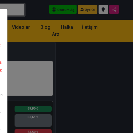
Oturum Aç
Üye Ol
z
Videolar
Blog
Halka
İletişim
Arz
z
z
iz
an
n
69,90 ₺
a
62,61 ₺
.
n
53,50 ₺