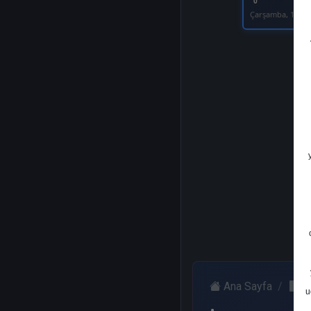
0
Çarşamba, 10 Ha
Ana Sayfa
İ
u