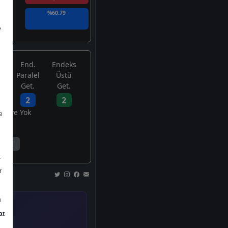
%60.79
e
End.
Endeks
Paralel
Üstü
Get.
Get.
2
2
avsiye Yok
e
1
a
r
a
at