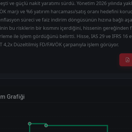
eşti ve güçlü nakit yaratımı sürdü. Yönetim 2026 yılında yakl
 marjı ve %6 yatırım harcaması/satış oranı hedefini korudu.
enflasyon süreci ve faiz indirim döngüsünün hızına bağlı aşa
nin bu risklerin bir kısmını içerdiğini, hissenin gereğinden f
leme ile işlem gördüğünü belirtti. Hisse, IAS 29 ve IFRS 16 et
 4,2x Düzeltilmiş FD/FAVÖK çarpanıyla işlem görüyor.
im Grafiği