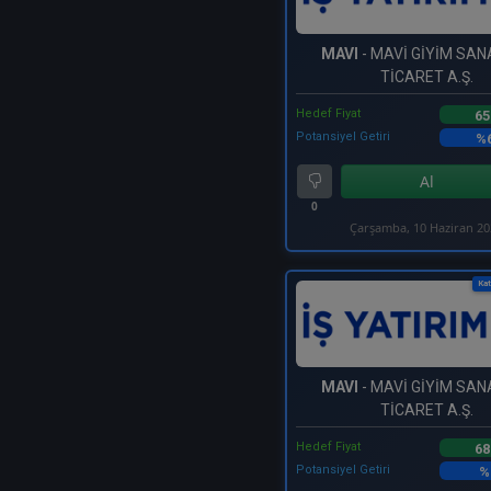
MAVI
- MAVİ GİYİM SAN
TİCARET A.Ş.
Hedef Fiyat
65
Potansiyel Getiri
%6
Al
0
Çarşamba, 10 Haziran 2
Kat
MAVI
- MAVİ GİYİM SAN
TİCARET A.Ş.
Hedef Fiyat
68
Potansiyel Getiri
%