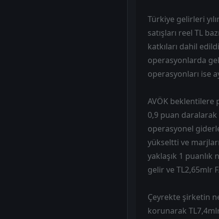
Türkiye gelirleri yıl
satışları reel TL b
katkıları dahil edi
operasyonlarda geli
operasyonları ise 
AVÖK beklentilere p
0,9 puan daralarak 
operasyonel giderle
yükseltti ve marjla
yaklaşık 1 puanlık n
gelir ve TL2,65mlr 
Çeyrekte şirketin 
korunarak TL7,4mlr 