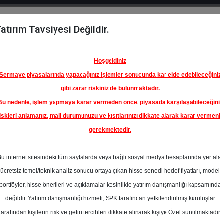
atırım Tavsiyesi Değildir.
del
Hisse
Öne
Raporlar
Partnerlerimi
y
Karşılaştır
Çıkanlar
Hoşgeldiniz
Sermaye piyasalarında yapacağınız işlemler sonucunda kar elde edebileceğini
gibi zarar riskiniz de bulunmaktadır.
Bu nedenle, işlem yapmaya karar vermeden önce, piyasada karşılaşabileceğini
ım Endeksinde
iskleri anlamanız, mali durumunuzu ve kısıtlarınızı dikkate alarak karar vermen
gerekmektedir.
 GİYİM
TİCARET
Bu internet sitesindeki tüm sayfalarda veya bağlı sosyal medya hesaplarında yer al
65.76 ₺
ücretsiz temel/teknik analiz sonucu ortaya çıkan hisse senedi hedef fiyatları, model
En Yüksek Tahmi
%68.88
portföyler, hisse önerileri ve açıklamalar kesinlikle yatırım danışmanlığı kapsamınd
Ortalama Fiyat
değildir. Yatırım danışmanlığı hizmeti, SPK tarafından yetkilendirilmiş kuruluşlar
Tahmini
tarafından kişilerin risk ve getiri tercihleri dikkate alınarak kişiye Özel sunulmaktadır
En Düşük Tahmi