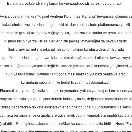
0
Bu alanda yetkilendirilmiş kurumlar
www.spk.gov.tr
adresinde bulunabilir.
ziran 2026
Ortalama Getiri
Potansiyeli
Ayrıca üye olan herkes "Kişisel Verilerin Korunması Kanunu" beyanımızı okumuş v
kabul etmiştir. Açılacak herhangi hukiki bir dava neticesinde platformumuz yetkili
merciler ile gerekli uzlaşmayı sağlayacaktır, lakin zorunlu şartlar ve resmi kurumlar
Al
Tut
dışında hiç bir yerde Kişisel Verilerinizin paylaşılmayacağını da beyan ederiz.
İlgili grup/internet sitesi/kanal hesabı bir yatırım kuruluşu değildir. Burada
9
1
Kurum Sayısı
gördükleriniz herhangi bir varlık için alım/satım yönlendirici nitelikte tavsiye veya
15
T
yorum niteliğinde paylaşımlar değildir, sadece yatırımcıların kendisini geliştirmesi, v
bu piyasada bilinçli yatırımcıların çoğalması maksadıyla bazı banka ve aracı
kurumların raporlarını ve hedef fiyatlarını paylaşmaktadır.
Finansal okuryazarlığa katkı sunmak, neye/neden yatırım yapıldığını tam manasıyl
okuyabilmek için işin profesyonellerinin bakış açılarını, değerleme modellerini ve bi
Çarşamba, 10 Haziran 2026
şirketi değerlerken dikkate aldıkları kriterleri göz önünde bulundurabilirsiniz, lakin
yalnızca bu raporlar veya analizlere güvenerek yatırım yapmak sizi maddi kayıplar
ş Yatırım Menkul Değerler
MAVI
Hedef Fiyat
ğratabilir.. Bu bilgiler/paylaşımlar kurum&banka raporları olmakla birlikte
Hedef Fiy