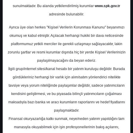
Potansiyel
%0.00
sunulmaktadır. Bu alanda yetkilendirilmiş kurumlar
www.spk.gov.tr
Getiri
adresinde bulunabilir.
Endeks Üstü
Get.
1
0
Ayrıca üye olan herkes "Kişisel Verilerin Korunması Kanunu" beyanımızı
Çarşamba, 06 Ağustos 2025
okumuş ve kabul etmiştir. Açılacak herhangi hukiki bir dava neticesinde
platformumuz yetkili merciler ile gerekli uzlaşmayı sağlayacaktır, lakin
zorunlu şartlar ve resmi kurumlar dışında hiç bir yerde Kişisel Verilerinizin
paylaşılmayacağını da beyan ederiz.
İlgili grup/internet sitesi/kanal hesabı bir yatırım kuruluşu değildir. Burada
gördükleriniz herhangi bir varlık için alım/satım yönlendirici nitelikte
tavsiye veya yorum niteliğinde paylaşımlar değildir, sadece yatırımcıların
En Yüksek Tahmin
551,80 ₺
kendisini geliştirmesi, ve bu piyasada bilinçli yatırımcıların çoğalması
Ortalama Fiyat Tahmini
460,58 ₺
maksadıyla bazı banka ve aracı kurumların raporlarını ve hedef fiyatlarını
En Düşük Tahmin
341,00 ₺
paylaşmaktadır.
Ortalama Getiri Potansiyeli
Finansal okuryazarlığa katkı sunmak, neye/neden yatırım yapıldığını tam
%30.20
manasıyla okuyabilmek için işin profesyonellerinin bakış açılarını,