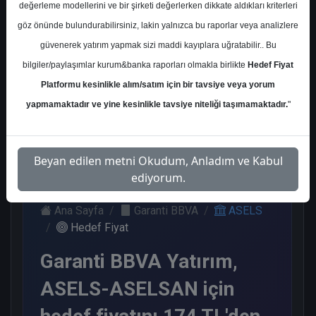
değerleme modellerini ve bir şirketi değerlerken dikkate aldıkları kriterleri
Kurum Sayısı
göz önünde bulundurabilirsiniz, lakin yalnızca bu raporlar veya analizlere
17
güvenerek yatırım yapmak sizi maddi kayıplara uğratabilir.. Bu
Al
Tut
End.
Endeks
bilgiler/paylaşımlar kurum&banka raporları olmakla birlikte
Hedef Fiyat
Paralel
Üstü Get.
Platformu kesinlikle alım/satım için bir tavsiye veya yorum
Get.
6
7
1
yapmamaktadır ve yine kesinlikle tavsiye niteliği taşımamaktadır.
"
3
Çarşamba, 06 Ağustos 2025
Beyan edilen metni Okudum, Anladım ve Kabul
ediyorum.
Ana Sayfa
Garanti BBVA
ASELS
Hedef Fiyat
Garanti BBVA Yatırım,
ASELS-ASELSAN için