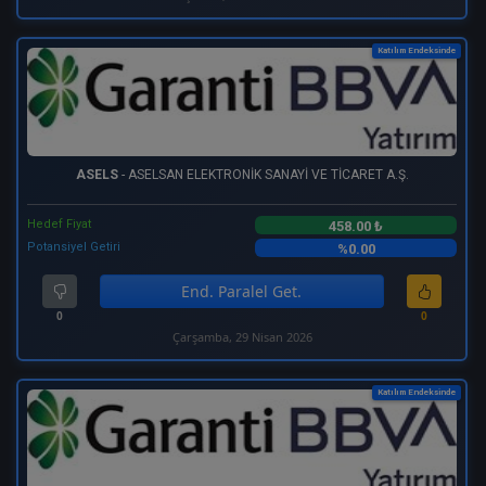
Katılım Endeksinde
ASELS
- ASELSAN ELEKTRONİK SANAYİ VE TİCARET A.Ş.
Hedef Fiyat
458.00 ₺
Potansiyel Getiri
%0.00
End. Paralel Get.
0
0
Çarşamba, 29 Nisan 2026
Katılım Endeksinde