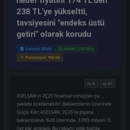
hedef fiyatını 174 TL'den
238 TL'ye yükseltti,
tavsiyesini "endeks üstü
getiri" olarak korudu
Garanti BBVA
Hedef: 238.00 ₺
Potansiyel: %0.00
A-
A+
ASELSAN'ın 2Ç25 finansal sonuçları şu
şekilde özetlenebilir: Beklentilerin Üzerinde
Güçlü Kâr: ASELSAN, 2Ç25'te piyasa
beklentisinin %28 üzerinde, 3.993 milyon TL
net kâr açıkladı. Bu rakam, yıllık bazda