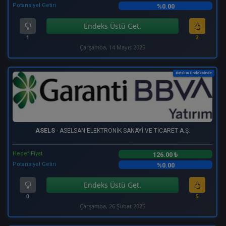
Potansiyel Getiri
%0.00
Endeks Üstü Get.
1
2
Çarşamba, 14 Mayıs 2025
Katılım Endeksinde
ASELS
- ASELSAN ELEKTRONİK SANAYİ VE TİCARET A.Ş.
Hedef Fiyat
126.00 ₺
Potansiyel Getiri
%0.00
Endeks Üstü Get.
0
5
Çarşamba, 26 Şubat 2025