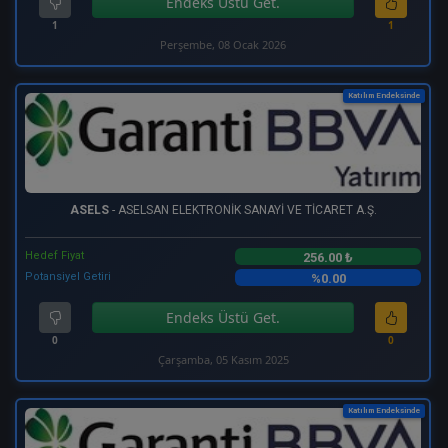
Endeks Üstü Get.
1
1
Perşembe, 08 Ocak 2026
Katılım Endeksinde
ASELS
- ASELSAN ELEKTRONİK SANAYİ VE TİCARET A.Ş.
Hedef Fiyat
256.00 ₺
Potansiyel Getiri
%0.00
Endeks Üstü Get.
0
0
Çarşamba, 05 Kasım 2025
Katılım Endeksinde