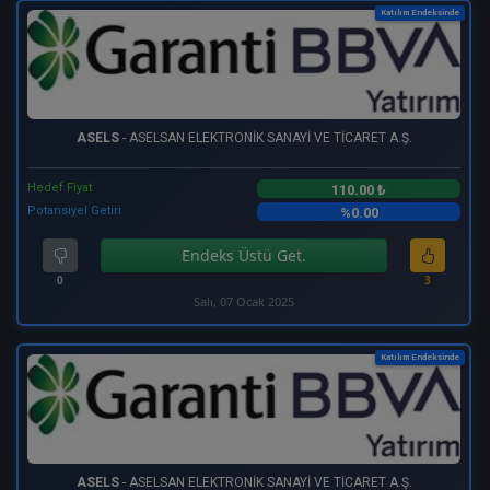
Katılım Endeksinde
ASELS
- ASELSAN ELEKTRONİK SANAYİ VE TİCARET A.Ş.
Hedef Fiyat
110.00 ₺
Potansiyel Getiri
%0.00
Endeks Üstü Get.
0
3
Salı, 07 Ocak 2025
Katılım Endeksinde
ASELS
- ASELSAN ELEKTRONİK SANAYİ VE TİCARET A.Ş.