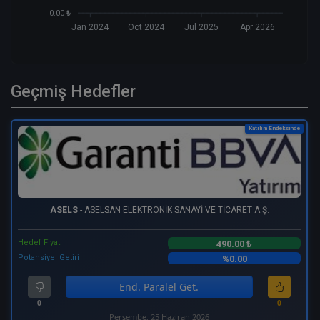
0.00 ₺
Jan 2024
Oct 2024
Jul 2025
Apr 2026
Geçmiş Hedefler
Katılım Endeksinde
ASELS
- ASELSAN ELEKTRONİK SANAYİ VE TİCARET A.Ş.
Hedef Fiyat
490.00 ₺
Potansiyel Getiri
%0.00
End. Paralel Get.
0
0
Perşembe, 25 Haziran 2026