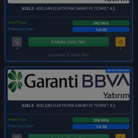
ASELS
- ASELSAN ELEKTRONİK SANAYİ VE TİCARET A.Ş.
Hedef Fiyat
392.00 ₺
Potansiyel Getiri
%0.00
Endeks Üstü Get.
1
1
Çarşamba, 25 Şubat 2026
Katılım Endeksinde
ASELS
- ASELSAN ELEKTRONİK SANAYİ VE TİCARET A.Ş.
Hedef Fiyat
358.00 ₺
Potansiyel Getiri
%0.00