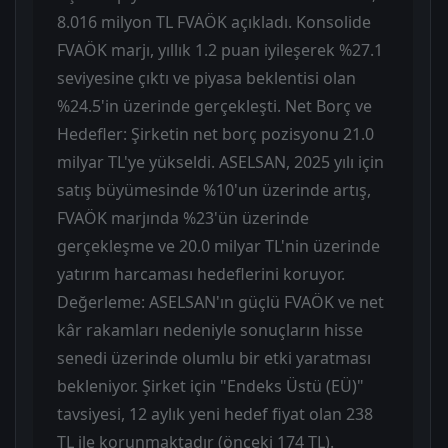
8.016 milyon TL FVAÖK açıkladı. Konsolide
FVAÖK marjı, yıllık 1.2 puan iyileşerek %27.1
seviyesine çıktı ve piyasa beklentisi olan
%24.5'in üzerinde gerçekleşti. Net Borç ve
Hedefler: Şirketin net borç pozisyonu 21.0
milyar TL'ye yükseldi. ASELSAN, 2025 yılı için
satış büyümesinde %10'un üzerinde artış,
FVAÖK marjında %23'ün üzerinde
gerçekleşme ve 20.0 milyar TL'nin üzerinde
yatırım harcaması hedeflerini koruyor.
Değerleme: ASELSAN'ın güçlü FVAÖK ve net
kâr rakamları nedeniyle sonuçların hisse
senedi üzerinde olumlu bir etki yaratması
bekleniyor. Şirket için "Endeks Üstü (EÜ)"
tavsiyesi, 12 aylık yeni hedef fiyat olan 238
TL ile korunmaktadır (önceki 174 TL).