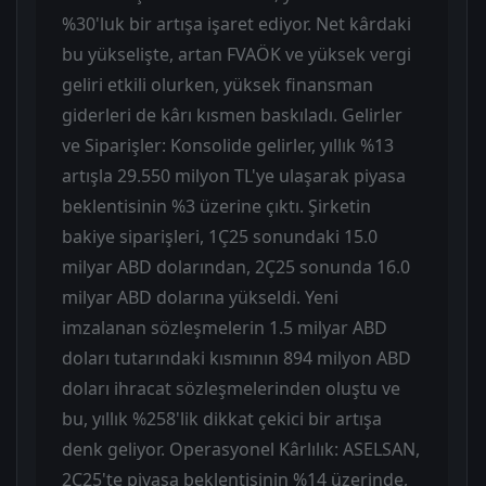
%30'luk bir artışa işaret ediyor. Net kârdaki
bu yükselişte, artan FVAÖK ve yüksek vergi
geliri etkili olurken, yüksek finansman
giderleri de kârı kısmen baskıladı. Gelirler
ve Siparişler: Konsolide gelirler, yıllık %13
artışla 29.550 milyon TL'ye ulaşarak piyasa
beklentisinin %3 üzerine çıktı. Şirketin
bakiye siparişleri, 1Ç25 sonundaki 15.0
milyar ABD dolarından, 2Ç25 sonunda 16.0
milyar ABD dolarına yükseldi. Yeni
imzalanan sözleşmelerin 1.5 milyar ABD
doları tutarındaki kısmının 894 milyon ABD
doları ihracat sözleşmelerinden oluştu ve
bu, yıllık %258'lik dikkat çekici bir artışa
denk geliyor. Operasyonel Kârlılık: ASELSAN,
2Ç25'te piyasa beklentisinin %14 üzerinde,