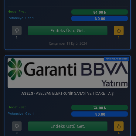
Hedef Fiyat
84.00 ₺
Potansiyel Getiri
%0.00
Endeks Üstü Get.
1
1
Çarşamba, 11 Eylül 2024
Katılım Endeksinde
ASELS
- ASELSAN ELEKTRONİK SANAYİ VE TİCARET A.Ş.
Hedef Fiyat
74.00 ₺
Potansiyel Getiri
%0.00
Endeks Üstü Get.
0
4