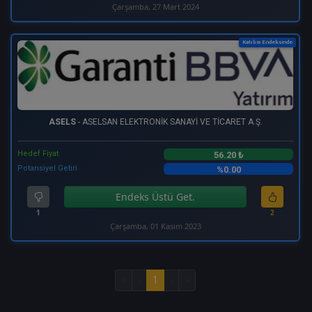
Çarşamba, 27 Mart 2024
Katılım Endeksinde
ASELS
- ASELSAN ELEKTRONİK SANAYİ VE TİCARET A.Ş.
Hedef Fiyat
56.20 ₺
Potansiyel Getiri
%0.00
Endeks Üstü Get.
1
2
Çarşamba, 01 Kasım 2023
«
‹
1
›
»