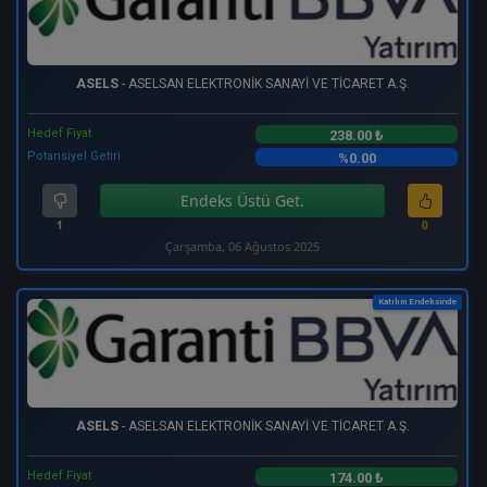
ASELS
- ASELSAN ELEKTRONİK SANAYİ VE TİCARET A.Ş.
Hedef Fiyat
238.00 ₺
Potansiyel Getiri
%0.00
Endeks Üstü Get.
1
0
Çarşamba, 06 Ağustos 2025
Katılım Endeksinde
ASELS
- ASELSAN ELEKTRONİK SANAYİ VE TİCARET A.Ş.
Hedef Fiyat
174.00 ₺