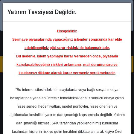
Yatırım Tavsiyesi Değildir.
Şimdi uygulamayı indirin!
Hoşgeldiniz
Sermaye piyasalarında yapacağınız işlemler sonucunda kar elde
edebileceğiniz gibi zarar riskiniz de bulunmaktadır.
Bu nedenle, işlem yapmaya karar vermeden önce, piyasada
karşılaşabileceğiniz riskleri anlamanız, mali durumunuzu ve
kısıtlarınızı dikkate alarak karar vermeniz gerekmektedir.
Geri Dön
"Bu internet sitesindeki tüm sayfalarda veya bağlı sosyal medya
Katılım Endeksinde
hesaplarında yer alan ücretsiz temel/teknik analiz sonucu ortaya çıkan
hisse senedi hedef fiyatları, model portföyler, hisse önerileri ve
açıklamalar kesinlikle yatırım danışmanlığı kapsamında değildir. Yatırım
ASELS
- ASELSAN ELEKTRONİK
SANAYİ VE TİCARET A.Ş.
danışmanlığı hizmeti, SPK tarafından yetkilendirilmiş kuruluşlar
Hedef Fiyat
238.00 ₺
tarafından kişilerin risk ve getiri tercihleri dikkate alınarak kişiye Özel