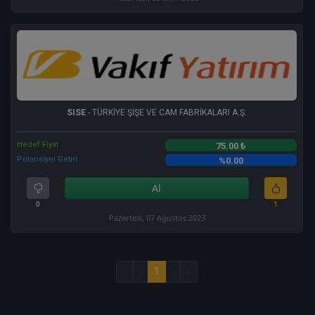
SISE
- TÜRKİYE ŞİŞE VE CAM FABRİKALARI A.Ş.
Hedef Fiyat
75.00 ₺
Potansiyel Getiri
%0.00
Al
0
1
Pazartesi, 07 Ağustos 2023
«
‹
1
›
»