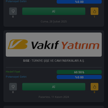
Potansiyel Getiri
%0.00
Al
0
1
Cuma, 28 Şubat 2025
SISE
- TÜRKİYE ŞİŞE VE CAM FABRİKALARI A.Ş.
Hedef Fiyat
60.50 ₺
Potansiyel Getiri
%0.00
Al
0
0
Pazartesi, 11 Kasım 2024