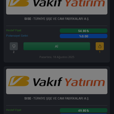
SISE
- TÜRKİYE ŞİŞE VE CAM FABRİKALARI A.Ş.
Hedef Fiyat
54.80 ₺
Potansiyel Getiri
%0.00
Al
2
1
Pazartesi, 18 Ağustos 2025
SISE
- TÜRKİYE ŞİŞE VE CAM FABRİKALARI A.Ş.
Hedef Fiyat
49.80 ₺