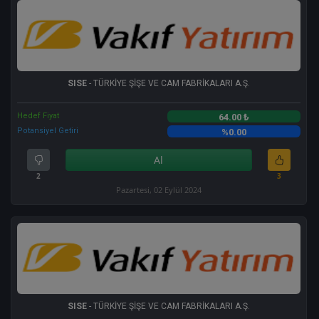
SISE
- TÜRKİYE ŞİŞE VE CAM FABRİKALARI A.Ş.
Hedef Fiyat
64.00 ₺
Potansiyel Getiri
%0.00
Al
2
3
Pazartesi, 02 Eylül 2024
SISE
- TÜRKİYE ŞİŞE VE CAM FABRİKALARI A.Ş.