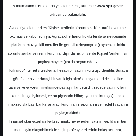
Potansiyel
%0.00
sunulmaktadır. Bu alanda yetkilendirilmiş kurumlar
www.spk.gov.tr
Getiri
adresinde bulunabilir.
Al
0
1
Ayrıca üye olan herkes "Kişisel Verilerin Korunması Kanunu" beyanımızı
Pazartesi, 07 Ağustos 2023
okumuş ve kabul etmiştir. Açılacak herhangi hukiki bir dava neticesinde
platformumuz yetkili merciler ile gerekli uzlaşmayı sağlayacaktır, lakin
zorunlu şartlar ve resmi kurumlar dışında hiç bir yerde Kişisel Verilerinizin
paylaşılmayacağını da beyan ederiz.
İlgili grup/internet sitesi/kanal hesabı bir yatırım kuruluşu değildir. Burada
gördükleriniz herhangi bir varlık için alım/satım yönlendirici nitelikte
tavsiye veya yorum niteliğinde paylaşımlar değildir, sadece yatırımcıların
En Yüksek Tahmin
71,05 ₺
kendisini geliştirmesi, ve bu piyasada bilinçli yatırımcıların çoğalması
Ortalama Fiyat Tahmini
64,19 ₺
maksadıyla bazı banka ve aracı kurumların raporlarını ve hedef fiyatlarını
En Düşük Tahmin
54,57 ₺
paylaşmaktadır.
Ortalama Getiri Potansiyeli
%55.27
Finansal okuryazarlığa katkı sunmak, neye/neden yatırım yapıldığını tam
manasıyla okuyabilmek için işin profesyonellerinin bakış açılarını,