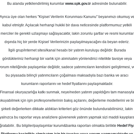
ylül 2024
Bu alanda yetkilendirilmiş kurumlar
www.spk.gov.tr
adresinde bulunabilir.
Ortalama Getiri
Potansiyeli
Ayrıca üye olan herkes "Kişisel Verilerin Korunması Kanunu" beyanımızı okumuş v
kabul etmiştir. Açılacak herhangi hukiki bir dava neticesinde platformumuz yetkili
merciler ile gerekli uzlaşmayı sağlayacaktır, lakin zorunlu şartlar ve resmi kurumlar
Al
Tut
dışında hiç bir yerde Kişisel Verilerinizin paylaşılmayacağını da beyan ederiz.
Kurum Sayısı
İlgili grup/internet sitesi/kanal hesabı bir yatırım kuruluşu değildir. Burada
11
5
3
gördükleriniz herhangi bir varlık için alım/satım yönlendirici nitelikte tavsiye veya
yorum niteliğinde paylaşımlar değildir, sadece yatırımcıların kendisini geliştirmesi, v
bu piyasada bilinçli yatırımcıların çoğalması maksadıyla bazı banka ve aracı
Pazartesi, 02 Eylül 2024
kurumların raporlarını ve hedef fiyatlarını paylaşmaktadır.
Finansal okuryazarlığa katkı sunmak, neye/neden yatırım yapıldığını tam manasıyl
akıf Yatırım
SISE
Hedef Fiyat
okuyabilmek için işin profesyonellerinin bakış açılarını, değerleme modellerini ve bi
şirketi değerlerken dikkate aldıkları kriterleri göz önünde bulundurabilirsiniz, lakin
ım Şişecam için hedef fiyatını 75,80
yalnızca bu raporlar veya analizlere güvenerek yatırım yapmak sizi maddi kayıplar
dü, tavsiyesini 'AL' olarak korudu
ğratabilir.. Bu bilgiler/paylaşımlar kurum&banka raporları olmakla birlikte
Hedef Fiy