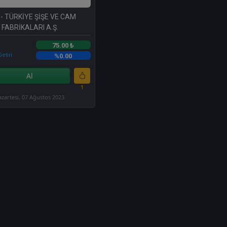
- TÜRKİYE ŞİŞE VE CAM
FABRİKALARI A.Ş.
75.00 ₺
etiri
%0.00
Al
1
azartesi, 07 Ağustos 2023