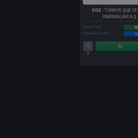
SISE
- TÜRKİYE ŞİŞE V
FABRİKALARI A.Ş.
Hedef Fiyat
75
Potansiyel Getiri
%
Al
0