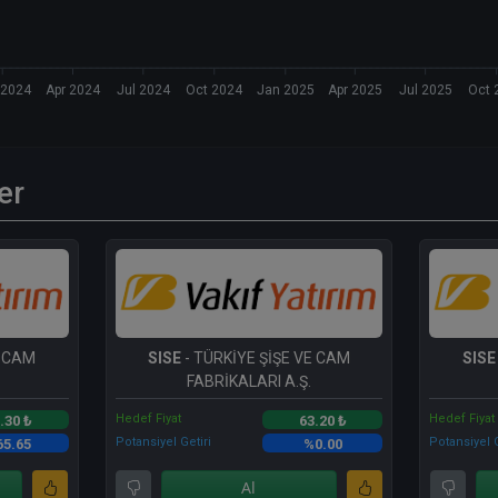
 2024
Apr 2024
Jul 2024
Oct 2024
Jan 2025
Apr 2025
Jul 2025
Oct 
er
E CAM
SISE
- TÜRKİYE ŞİŞE VE CAM
SISE
FABRİKALARI A.Ş.
Hedef Fiyat
Hedef Fiyat
.30 ₺
63.20 ₺
Potansiyel Getiri
Potansiyel G
65.65
%0.00
Al