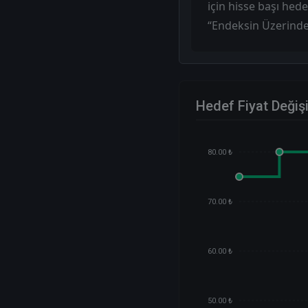
için hisse başı hede
“Endeksin Üzerinde 
Hedef Fiyat Değiş
80.00 ₺
70.00 ₺
60.00 ₺
50.00 ₺