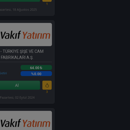
1
azartesi, 18 Ağustos 2025
- TÜRKİYE ŞİŞE VE CAM
FABRİKALARI A.Ş.
64.00 ₺
etiri
%0.00
Al
3
Pazartesi, 02 Eylül 2024