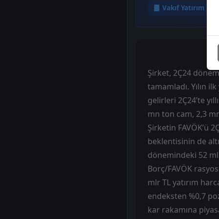
Vakıf Yatırım
Şirket, 2Ç24 dönemin
tamamladı. Yılın ilk
gelirleri 2Ç24’te yıl
mn ton cam, 2,3 mn
Şirketin FAVÖK’ü 2Ç
beklentisinin de alt
dönemindeki 52 mlr
Borç/FAVÖK rasyosu 
mlr TL yatırım harc
endeksten %0,7 pozi
kar rakamına piyasa