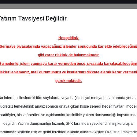
atırım Tavsiyesi Değildir.
del
Hisse
Öne
Raporlar
Partnerlerimi
y
Karşılaştır
Çıkanlar
Hoşgeldiniz
Sermaye piyasalarında yapacağınız işlemler sonucunda kar elde edebileceğini
gibi zarar riskiniz de bulunmaktadır.
Bu nedenle, işlem yapmaya karar vermeden önce, piyasada karşılaşabileceğini
iskleri anlamanız, mali durumunuzu ve kısıtlarınızı dikkate alarak karar vermen
gerekmektedir.
YE ŞİŞE
İKALARI
Bu internet sitesindeki tüm sayfalarda veya bağlı sosyal medya hesaplarında yer al
64.00 ₺
ücretsiz temel/teknik analiz sonucu ortaya çıkan hisse senedi hedef fiyatları, model
%0.00
En Yüksek Tahmi
portföyler, hisse önerileri ve açıklamalar kesinlikle yatırım danışmanlığı kapsamınd
Ortalama Fiyat
değildir. Yatırım danışmanlığı hizmeti, SPK tarafından yetkilendirilmiş kuruluşlar
Tahmini
tarafından kişilerin risk ve getiri tercihleri dikkate alınarak kişiye Özel sunulmaktadır
3
En Düşük Tahmi