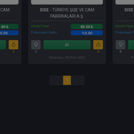
E CAM
SISE
- TÜRKİYE ŞİŞE VE CAM
SISE
FABRİKALARI A.Ş.
Hedef Fiyat
Hedef Fiyat
.80 ₺
80.00 ₺
Potansiyel Getiri
Potansiyel G
0.00
%0.00
Al
3
1
4
0
Pazartesi, 30 Ekim 2023
P
«
‹
1
›
»