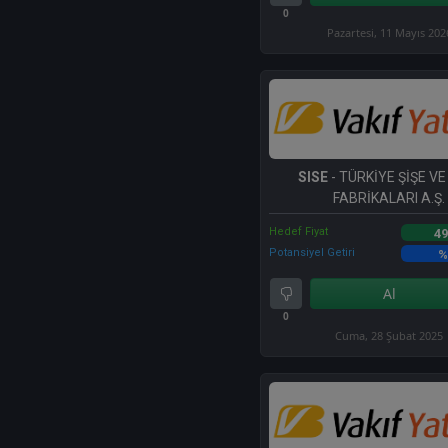
0
Pazartesi, 11 Mayıs 202
SISE
- TÜRKİYE ŞİŞE V
FABRİKALARI A.Ş.
Hedef Fiyat
49
Potansiyel Getiri
%
Al
0
Cuma, 28 Şubat 2025