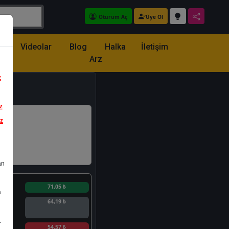
Oturum Aç
Üye Ol
z
Videolar
Blog
Halka
İletişim
Arz
z
z
iz
an
n
71,05 ₺
a
64,19 ₺
.
n
54,57 ₺