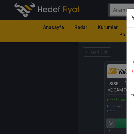
Y
Anasayfa
Radar
Kurumlar
Mo
Portfö
Geri Dön
r
SISE
- TÜRKİ
VE CAM FABR
"
A.Ş.
Hedef Fiyat
Potansiyel
Getiri
Al
2