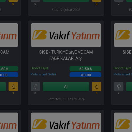
0
0
0
2
6
Salı, 17 Şubat 2026
P
E CAM
SISE
- TÜRKİYE ŞİŞE VE CAM
SISE
FABRİKALARI A.Ş.
Hedef Fiyat
Hedef Fiyat
.80 ₺
60.50 ₺
Potansiyel Getiri
Potansiyel G
0.00
%0.00
Al
1
0
0
2
Pazartesi, 11 Kasım 2024