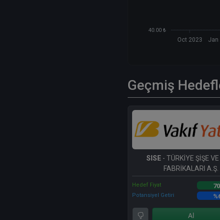
40.00 ₺
Oct 2023
Jan
Geçmiş Hedefl
SISE
- TÜRKİYE ŞİŞE V
FABRİKALARI A.Ş.
Hedef Fiyat
70
Potansiyel Getiri
%
Al