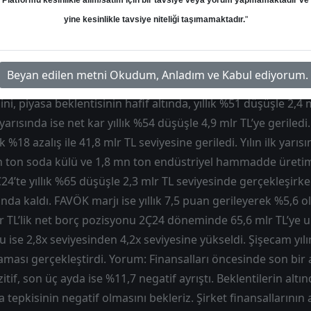
Platformu kesinlikle alım/satım için bir tavsiye veya yorum yapmamaktadır ve
Hedef: 64.00 ₺
Potansiyel: %0.00
yine kesinlikle tavsiye niteliği taşımamaktadır.
"
Beyan edilen metni Okudum, Anladım ve Kabul ediyorum.
i, piyasa beklentisinin hafif altında, yıllık %51 düşüşle 2,4 m
 yarısında ise net kar yıllık %54 düşüşle 4,9 mlr TL’ye geriledi
lık %18 azalış ile 41,8 mlr TL seviyesine geriledi. Yılın ilk yarı
 ton soda külü ve 1,8 mn ton endüstriyel hammadde üretimi
24’te yıllık %65 düşüşle 2,3 mlr TL seviyesinde gerçekleşirke
ında kaldı. FAVÖK marjı ise yıllık 7,5 puan gerileyerek %5,6 o
 TL’lik net borç pozisyonu 2Ç24 döneminde 65,6 mlr TL’ye u
ise 2,8x seviyesinden 4,2x seviyesine yükseldi. Şişecam yılın
aması gerçekleştirdi. Yorum: Finansalları öncesinde son bir a
tif, son üç ayda ise %11,7 negatif ayrıştı. Beklentilerin altı
 tepkisinin negatif olmasını bekleriz. Şirket finansallarını