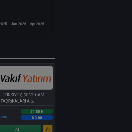
2025
Jan 2026
Apr 2026
- TÜRKİYE ŞİŞE VE CAM
FABRİKALARI A.Ş.
54.80 ₺
etiri
%0.00
Al