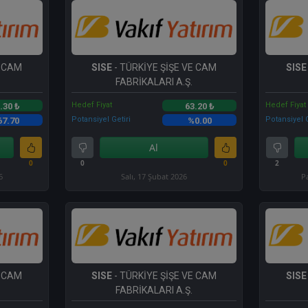
E CAM
SISE
- TÜRKİYE ŞİŞE VE CAM
SISE
FABRİKALARI A.Ş.
Hedef Fiyat
Hedef Fiyat
.30 ₺
63.20 ₺
Potansiyel Getiri
Potansiyel G
67.70
%0.00
Al
0
0
0
2
6
Salı, 17 Şubat 2026
P
E CAM
SISE
- TÜRKİYE ŞİŞE VE CAM
SISE
FABRİKALARI A.Ş.