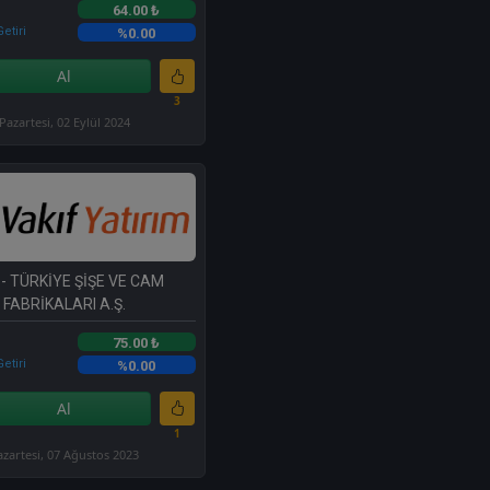
64.00 ₺
etiri
%0.00
Al
3
Pazartesi, 02 Eylül 2024
- TÜRKİYE ŞİŞE VE CAM
FABRİKALARI A.Ş.
75.00 ₺
etiri
%0.00
Al
1
azartesi, 07 Ağustos 2023