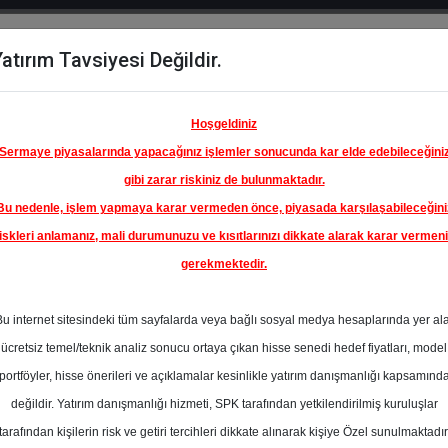
atırım Tavsiyesi Değildir.
del
Hisse
Öne
Raporlar
Partnerlerimi
y
Karşılaştır
Çıkanlar
Hoşgeldiniz
Sermaye piyasalarında yapacağınız işlemler sonucunda kar elde edebileceğini
gibi zarar riskiniz de bulunmaktadır.
Bu nedenle, işlem yapmaya karar vermeden önce, piyasada karşılaşabileceğini
iskleri anlamanız, mali durumunuzu ve kısıtlarınızı dikkate alarak karar vermen
gerekmektedir.
YE ŞİŞE
İKALARI
Bu internet sitesindeki tüm sayfalarda veya bağlı sosyal medya hesaplarında yer al
60.50 ₺
ücretsiz temel/teknik analiz sonucu ortaya çıkan hisse senedi hedef fiyatları, model
%0.00
En Yüksek Tahmi
portföyler, hisse önerileri ve açıklamalar kesinlikle yatırım danışmanlığı kapsamınd
Ortalama Fiyat
değildir. Yatırım danışmanlığı hizmeti, SPK tarafından yetkilendirilmiş kuruluşlar
Tahmini
tarafından kişilerin risk ve getiri tercihleri dikkate alınarak kişiye Özel sunulmaktadır
0
En Düşük Tahmi