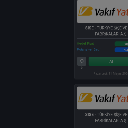
SISE
- TÜRKİYE ŞİŞE V
FABRİKALARI A.Ş.
Hedef Fiyat
70
Potansiyel Getiri
%
Al
0
Pazartesi, 11 Mayıs 202
SISE
- TÜRKİYE ŞİŞE V
FABRİKALARI A.Ş.