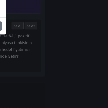
A-
A+
 ise %1,1 pozitif
 piyasa tepkisinin
 hedef fiyatımızı,
nde Getiri”