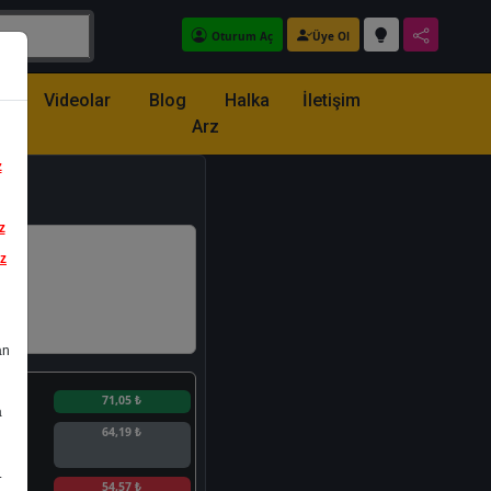
Oturum Aç
Üye Ol
z
Videolar
Blog
Halka
İletişim
Arz
z
z
iz
an
n
71,05 ₺
a
64,19 ₺
.
n
54,57 ₺