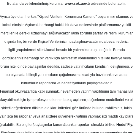
asım 2024
Bu alanda yetkilendirilmiş kurumlar
www.spk.gov.tr
adresinde bulunabilir.
Ortalama Getiri
Potansiyeli
Ayrıca üye olan herkes "Kişisel Verilerin Korunması Kanunu" beyanımızı okumuş v
kabul etmiştir. Açılacak herhangi hukiki bir dava neticesinde platformumuz yetkili
merciler ile gerekli uzlaşmayı sağlayacaktır, lakin zorunlu şartlar ve resmi kurumlar
Al
Tut
dışında hiç bir yerde Kişisel Verilerinizin paylaşılmayacağını da beyan ederiz.
Kurum Sayısı
İlgili grup/internet sitesi/kanal hesabı bir yatırım kuruluşu değildir. Burada
11
5
3
gördükleriniz herhangi bir varlık için alım/satım yönlendirici nitelikte tavsiye veya
yorum niteliğinde paylaşımlar değildir, sadece yatırımcıların kendisini geliştirmesi, v
bu piyasada bilinçli yatırımcıların çoğalması maksadıyla bazı banka ve aracı
Pazartesi, 11 Kasım 2024
kurumların raporlarını ve hedef fiyatlarını paylaşmaktadır.
Finansal okuryazarlığa katkı sunmak, neye/neden yatırım yapıldığını tam manasıyl
akıf Yatırım
SISE
Hedef Fiyat
okuyabilmek için işin profesyonellerinin bakış açılarını, değerleme modellerini ve bi
şirketi değerlerken dikkate aldıkları kriterleri göz önünde bulundurabilirsiniz, lakin
ım Şişecam için hedef fiyatını 64,0 
yalnızca bu raporlar veya analizlere güvenerek yatırım yapmak sizi maddi kayıplar
dü, tavsiyesini 'AL' olarak korudu.
ğratabilir.. Bu bilgiler/paylaşımlar kurum&banka raporları olmakla birlikte
Hedef Fiy