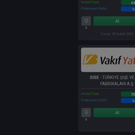
Hedef Fiyat
49
Potansiyel Getiri
%
Al
0
Cuma, 28 Şubat 2025
SISE
- TÜRKİYE ŞİŞE V
FABRİKALARI A.Ş.
Hedef Fiyat
75
Potansiyel Getiri
%
Al
0