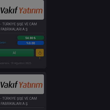
- TÜRKİYE ŞİŞE VE CAM
FABRİKALARI A.Ş.
54.80 ₺
etiri
%0.00
Al
1
azartesi, 18 Ağustos 2025
- TÜRKİYE ŞİŞE VE CAM
FABRİKALARI A.Ş.