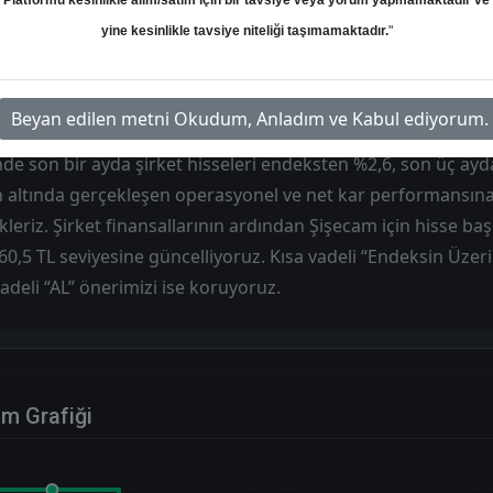
Platformu kesinlikle alım/satım için bir tavsiye veya yorum yapmamaktadır ve
Hedef: 60.50 ₺
Potansiyel: %0.00
yine kesinlikle tavsiye niteliği taşımamaktadır.
"
Beyan edilen metni Okudum, Anladım ve Kabul ediyorum.
nde son bir ayda şirket hisseleri endeksten %2,6, son üç ayda
rin altında gerçekleşen operasyonel ve net kar performansına
leriz. Şirket finansallarının ardından Şişecam için hisse başı
60,5 TL seviyesine güncelliyoruz. Kısa vadeli “Endeksin Üzeri
adeli “AL” önerimizi ise koruyoruz.
im Grafiği