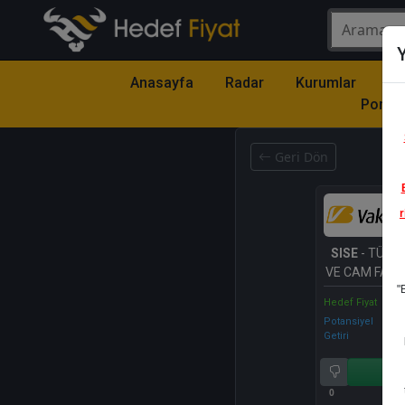
Y
Anasayfa
Radar
Kurumlar
Mo
Portfö
Geri Dön
r
SISE
- TÜRKİ
VE CAM FABR
"
A.Ş.
Hedef Fiyat
Potansiyel
Getiri
Al
0