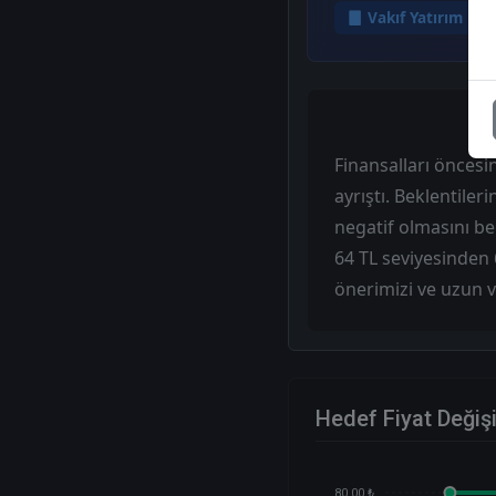
Vakıf Yatırım
Finansalları öncesi
ayrıştı. Beklentile
negatif olmasını bek
64 TL seviyesinden 
önerimizi ve uzun v
Hedef Fiyat Değiş
80.00 ₺