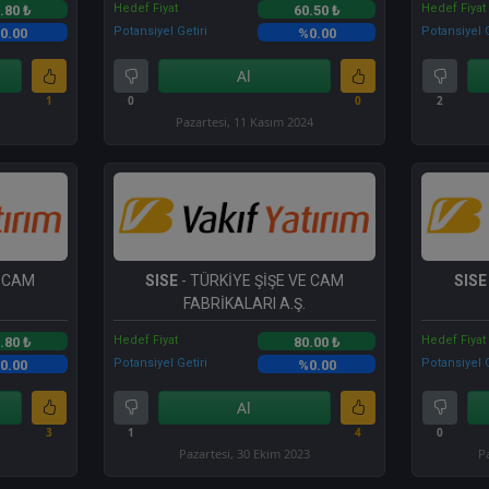
Hedef Fiyat
Hedef Fiyat
.80 ₺
60.50 ₺
Potansiyel Getiri
Potansiyel G
0.00
%0.00
Al
1
0
0
2
Pazartesi, 11 Kasım 2024
E CAM
SISE
- TÜRKİYE ŞİŞE VE CAM
SISE
FABRİKALARI A.Ş.
Hedef Fiyat
Hedef Fiyat
.80 ₺
80.00 ₺
Potansiyel Getiri
Potansiyel G
0.00
%0.00
Al
3
1
4
0
Pazartesi, 30 Ekim 2023
P