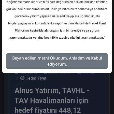
değerleme modellerini ve bir şirketi değerlerken dikkate aldıkları kriterleri
Kurum Sayısı
göz önünde bulundurabilirsiniz, lakin yalnızca bu raporlar veya analizlere
18
güvenerek yatırım yapmak sizi maddi kayıplara uğratabilir.. Bu
Al
Endeks Üstü
Tavsiye Yok
bilgiler/paylaşımlar kurum&banka raporları olmakla birlikte
Hedef Fiyat
Get.
Platformu kesinlikle alım/satım için bir tavsiye veya yorum
11
6
1
yapmamaktadır ve yine kesinlikle tavsiye niteliği taşımamaktadır.
"
Salı, 28 Nisan 2026
Beyan edilen metni Okudum, Anladım ve Kabul
ediyorum.
Ana Sayfa
Alnus Yatırım
TAVHL
Hedef Fiyat
Alnus Yatırım, TAVHL -
TAV Havalimanları için
hedef fiyatını 448,12