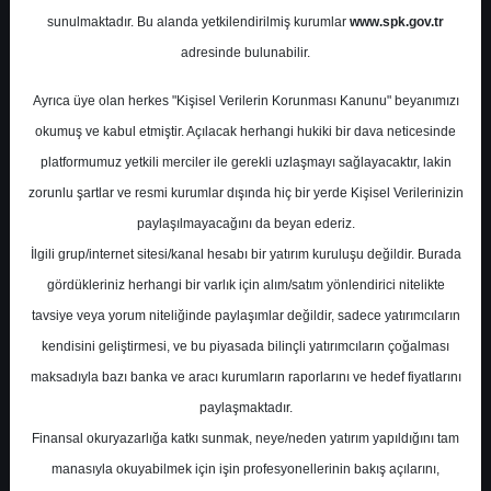
Potansiyel
%0.00
sunulmaktadır. Bu alanda yetkilendirilmiş kurumlar
www.spk.gov.tr
Getiri
adresinde bulunabilir.
Al
0
0
Ayrıca üye olan herkes "Kişisel Verilerin Korunması Kanunu" beyanımızı
Salı, 28 Nisan 2026
okumuş ve kabul etmiştir. Açılacak herhangi hukiki bir dava neticesinde
platformumuz yetkili merciler ile gerekli uzlaşmayı sağlayacaktır, lakin
zorunlu şartlar ve resmi kurumlar dışında hiç bir yerde Kişisel Verilerinizin
paylaşılmayacağını da beyan ederiz.
İlgili grup/internet sitesi/kanal hesabı bir yatırım kuruluşu değildir. Burada
gördükleriniz herhangi bir varlık için alım/satım yönlendirici nitelikte
tavsiye veya yorum niteliğinde paylaşımlar değildir, sadece yatırımcıların
En Yüksek Tahmin
510,00 ₺
kendisini geliştirmesi, ve bu piyasada bilinçli yatırımcıların çoğalması
Ortalama Fiyat Tahmini
432,71 ₺
maksadıyla bazı banka ve aracı kurumların raporlarını ve hedef fiyatlarını
En Düşük Tahmin
341,03 ₺
paylaşmaktadır.
Ortalama Getiri Potansiyeli
%57.06
Finansal okuryazarlığa katkı sunmak, neye/neden yatırım yapıldığını tam
manasıyla okuyabilmek için işin profesyonellerinin bakış açılarını,