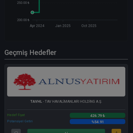
250.00 ₺
200.00 ₺
Apr 2024
Jan 2025
Oct 2025
Geçmiş Hedefler
TAVHL
- TAV HAVALİMANLARI HOLDİNG A.Ş.
Hedef Fiyat
426.79 ₺
Potansiyel Getiri
%54.91