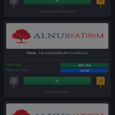
Al
0
0
Çarşamba, 29 Temmuz 2026
TAVHL
- TAV HAVALİMANLARI HOLDİNG A.Ş.
Hedef Fiyat
434.10 ₺
Potansiyel Getiri
%0.00
Al
0
0
Salı, 28 Nisan 2026