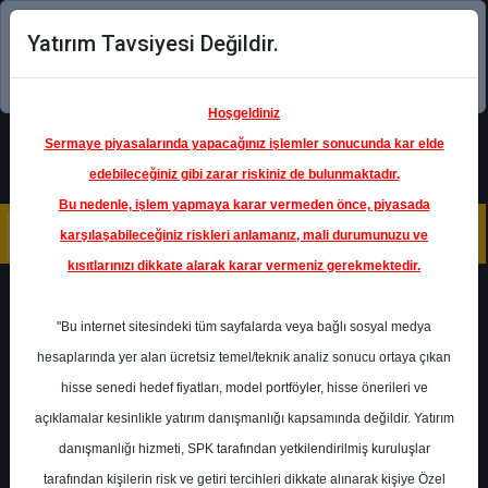
Yatırım Tavsiyesi Değildir.
Şimdi uygulamayı indirin!
Hoşgeldiniz
Sermaye piyasalarında yapacağınız işlemler sonucunda kar elde
edebileceğiniz gibi zarar riskiniz de bulunmaktadır.
Bu nedenle, işlem yapmaya karar vermeden önce, piyasada
karşılaşabileceğiniz riskleri anlamanız, mali durumunuzu ve
kısıtlarınızı dikkate alarak karar vermeniz gerekmektedir.
Geri Dön
"Bu internet sitesindeki tüm sayfalarda veya bağlı sosyal medya
hesaplarında yer alan ücretsiz temel/teknik analiz sonucu ortaya çıkan
hisse senedi hedef fiyatları, model portföyler, hisse önerileri ve
açıklamalar kesinlikle yatırım danışmanlığı kapsamında değildir. Yatırım
TAVHL
- TAV HAVALİMANLARI
HOLDİNG A.Ş.
danışmanlığı hizmeti, SPK tarafından yetkilendirilmiş kuruluşlar
Hedef Fiyat
434.10 ₺
tarafından kişilerin risk ve getiri tercihleri dikkate alınarak kişiye Özel