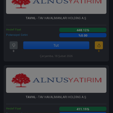
TAVHL
- TAV HAVALİMANLARI HOLDİNG A.Ş.
Hedef Fiyat
448.12 ₺
Potansiyel Getiri
%0.00
Tut
0
0
Çarşamba, 18 Şubat 2026
TAVHL
- TAV HAVALİMANLARI HOLDİNG A.Ş.
Hedef Fiyat
411.19 ₺