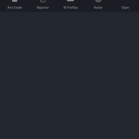
Ana Sayfa
Raporlar
M.Portföy
Radar
Diğer
İletişim
Bilgi ve Reklam için bizimle iletişime geçin!
iletisim@hedeffiyat.com.tr