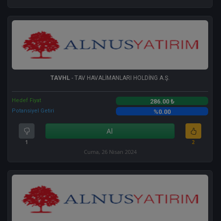
TAVHL
- TAV HAVALİMANLARI HOLDİNG A.Ş.
Hedef Fiyat
286.00 ₺
Potansiyel Getiri
%0.00
Al
1
2
Cuma, 26 Nisan 2024