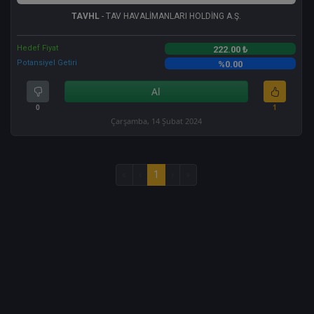
TAVHL
- TAV HAVALİMANLARI HOLDİNG A.Ş.
Hedef Fiyat
222.00 ₺
Potansiyel Getiri
%0.00
Al
0
1
Çarşamba, 14 Şubat 2024
«
‹
1
›
»