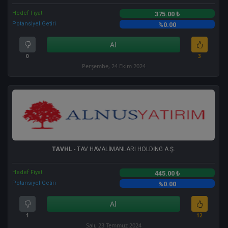
Hedef Fiyat
375.00 ₺
Potansiyel Getiri
%0.00
Al
0
3
Perşembe, 24 Ekim 2024
TAVHL
- TAV HAVALİMANLARI HOLDİNG A.Ş.
Hedef Fiyat
445.00 ₺
Potansiyel Getiri
%0.00
Al
1
12
Salı, 23 Temmuz 2024