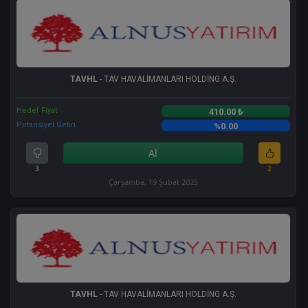
TAVHL
- TAV HAVALİMANLARI HOLDİNG A.Ş.
Hedef Fiyat
410.00 ₺
Potansiyel Getiri
%0.00
Al
3
2
Çarşamba, 19 Şubat 2025
TAVHL
- TAV HAVALİMANLARI HOLDİNG A.Ş.