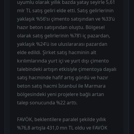
uyumlu olarak yıllık bazda yatay seyirle 5,61
mlr TL satış geliri elde etti. Satış gelirlerinin
yaklaşık %56’sı çimento satışından ve %33’ü
hazır beton satışından oluştu. Bölgesel
olarak satış gelirlerinin %78’i iç pazardan,
yaklaşık %24’ü ise uluslararası pazardan
elde edildi. Şirket satış hacminin alt
kırılımlarında yurt içi ve yurt dışı çimento
talebindeki artışın etkisiyle çimentoya dayalı
satış hacminde hafif artış gördü ve hazır
beton satış hacmi İstanbul ile Marmara
bölgesindeki yeni projelere bağlı artan
talep sonucunda %22 arttı.
FAVÖK, beklentilere paralel şekilde yıllık
%76,8 artışla 431,0 mn TL oldu ve FAVÖK