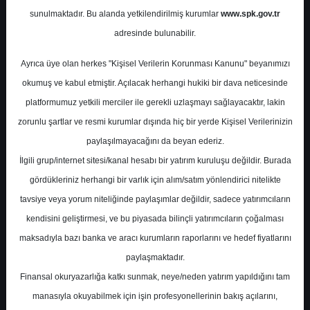
Potansiyel
%0.00
sunulmaktadır. Bu alanda yetkilendirilmiş kurumlar
www.spk.gov.tr
Getiri
adresinde bulunabilir.
Tut
0
0
Ayrıca üye olan herkes "Kişisel Verilerin Korunması Kanunu" beyanımızı
Perşembe, 30 Nisan 2026
okumuş ve kabul etmiştir. Açılacak herhangi hukiki bir dava neticesinde
platformumuz yetkili merciler ile gerekli uzlaşmayı sağlayacaktır, lakin
zorunlu şartlar ve resmi kurumlar dışında hiç bir yerde Kişisel Verilerinizin
paylaşılmayacağını da beyan ederiz.
İlgili grup/internet sitesi/kanal hesabı bir yatırım kuruluşu değildir. Burada
gördükleriniz herhangi bir varlık için alım/satım yönlendirici nitelikte
tavsiye veya yorum niteliğinde paylaşımlar değildir, sadece yatırımcıların
En Yüksek Tahmin
313,23 ₺
kendisini geliştirmesi, ve bu piyasada bilinçli yatırımcıların çoğalması
Ortalama Fiyat Tahmini
288,05 ₺
maksadıyla bazı banka ve aracı kurumların raporlarını ve hedef fiyatlarını
En Düşük Tahmin
258,68 ₺
paylaşmaktadır.
Ortalama Getiri Potansiyeli
%21.85
Finansal okuryazarlığa katkı sunmak, neye/neden yatırım yapıldığını tam
manasıyla okuyabilmek için işin profesyonellerinin bakış açılarını,