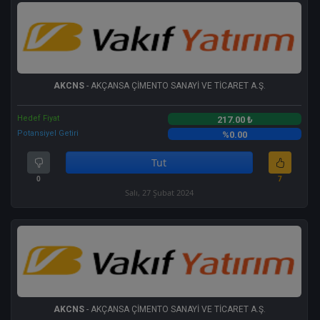
AKCNS
- AKÇANSA ÇİMENTO SANAYİ VE TİCARET A.Ş.
Hedef Fiyat
217.00 ₺
Potansiyel Getiri
%0.00
Tut
0
7
Salı, 27 Şubat 2024
AKCNS
- AKÇANSA ÇİMENTO SANAYİ VE TİCARET A.Ş.