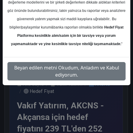
değerleme modellerini ve bir şirketi değerlerken dikkate aldıkları kriterleri
Kurum Sayısı
göz önünde bulundurabilirsiniz, lakin yalnızca bu raporlar veya analizlere
8
güvenerek yatırım yapmak sizi maddi kayıplara uğratabilir.. Bu
Al
Tut
End. Paralel
bilgiler/paylaşımlar kurum&banka raporları olmakla birlikte
Hedef Fiyat
Get.
Platformu kesinlikle alım/satım için bir tavsiye veya yorum
3
2
3
yapmamaktadır ve yine kesinlikle tavsiye niteliği taşımamaktadır.
"
Perşembe, 30 Nisan 2026
Beyan edilen metni Okudum, Anladım ve Kabul
ediyorum.
Ana Sayfa
Vakıf Yatırım
AKCNS
Hedef Fiyat
Vakıf Yatırım, AKCNS -
Akçansa için hedef
fiyatını 239 TL'den 252