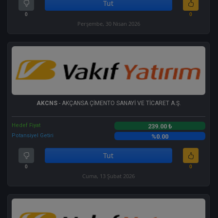
Tut
0
0
Perşembe, 30 Nisan 2026
AKCNS
- AKÇANSA ÇİMENTO SANAYİ VE TİCARET A.Ş.
Hedef Fiyat
239.00 ₺
Potansiyel Getiri
%0.00
Tut
0
0
Cuma, 13 Şubat 2026