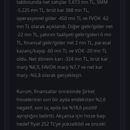
tablosunda net satışlar 5.613 mn TL, SMM
-5.225 mn TL, brüt kar 388 mn TL,
operasyonel gider -450 mn TL ve FVÖK -62
mn TL olarak açıklandı. Diğer gelir/gider net
-22 mn TL, yatırım faaliyeti gelir/gideri 6 mn
TL, finansal gelir/gider net 2 mn TL, parasal
kazanç/kayıp -60 mn TL ve VÖK -20 mn TL
oldu. Net dönem karı -324 mn TL, brüt kar
marjı %6,9, FAVÖK marjı %7,7 ve net kar
marjı -%5,8 olarak gerçekleşti.
Kurum, finansallar öncesinde Şirket
hisselerinin son bir ayda endeksten %2,6
negatif, son üç ayda ise %18,6 pozitif
ayrıştığını belirtti. Akçansa için hisse başı
hedef fiyat 252 TL’ye yükseltildi ve önceki