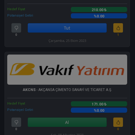
Hedef Fiyat
210.00 ₺
Potansiyel Getiri
%0.00
Tut
0
1
Çarşamba, 25 Ekim 2023
AKCNS
- AKÇANSA ÇİMENTO SANAYİ VE TİCARET A.Ş.
Hedef Fiyat
171.00 ₺
Potansiyel Getiri
%0.00
Al
0
0
Salı, 08 Ağustos 2023