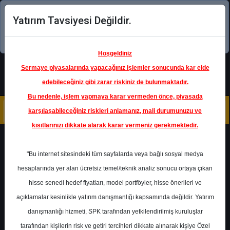
Yatırım Tavsiyesi Değildir.
Şimdi uygulamayı indirin!
Hoşgeldiniz
Sermaye piyasalarında yapacağınız işlemler sonucunda kar elde
edebileceğiniz gibi zarar riskiniz de bulunmaktadır.
Bu nedenle, işlem yapmaya karar vermeden önce, piyasada
karşılaşabileceğiniz riskleri anlamanız, mali durumunuzu ve
kısıtlarınızı dikkate alarak karar vermeniz gerekmektedir.
Geri Dön
"Bu internet sitesindeki tüm sayfalarda veya bağlı sosyal medya
hesaplarında yer alan ücretsiz temel/teknik analiz sonucu ortaya çıkan
hisse senedi hedef fiyatları, model portföyler, hisse önerileri ve
açıklamalar kesinlikle yatırım danışmanlığı kapsamında değildir. Yatırım
AKCNS
- AKÇANSA ÇİMENTO
SANAYİ VE TİCARET A.Ş.
danışmanlığı hizmeti, SPK tarafından yetkilendirilmiş kuruluşlar
Hedef Fiyat
252.00 ₺
tarafından kişilerin risk ve getiri tercihleri dikkate alınarak kişiye Özel