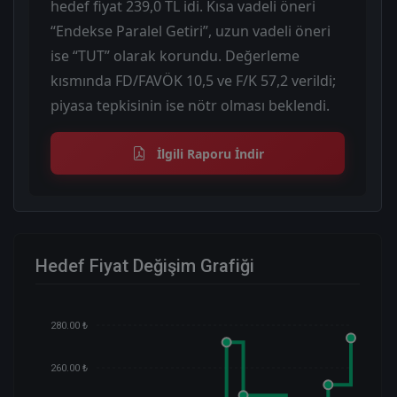
hedef fiyat 239,0 TL idi. Kısa vadeli öneri
“Endekse Paralel Getiri”, uzun vadeli öneri
ise “TUT” olarak korundu. Değerleme
kısmında FD/FAVÖK 10,5 ve F/K 57,2 verildi;
piyasa tepkisinin ise nötr olması beklendi.
İlgili Raporu İndir
Hedef Fiyat Değişim Grafiği
280.00 ₺
260.00 ₺