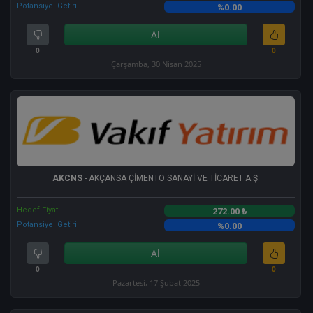
Potansiyel Getiri
%0.00
Al
0
0
Çarşamba, 30 Nisan 2025
AKCNS
- AKÇANSA ÇİMENTO SANAYİ VE TİCARET A.Ş.
Hedef Fiyat
272.00 ₺
Potansiyel Getiri
%0.00
Al
0
0
Pazartesi, 17 Şubat 2025