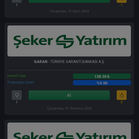
1
1
Perşembe, 31 Ekim 2024
GARAN
- TÜRKİYE GARANTİ BANKASI A.Ş.
Hedef Fiyat
138.30 ₺
Potansiyel Getiri
%0.00
Al
1
0
Çarşamba, 31 Temmuz 2024