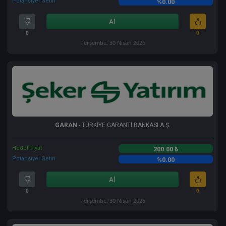
Potansiyel Getiri
%0.00
Al
0
0
Perşembe, 30 Nisan 2026
GARAN
- TÜRKİYE GARANTİ BANKASI A.Ş.
Hedef Fiyat
200.00 ₺
Potansiyel Getiri
%0.00
Al
0
0
Perşembe, 30 Nisan 2026