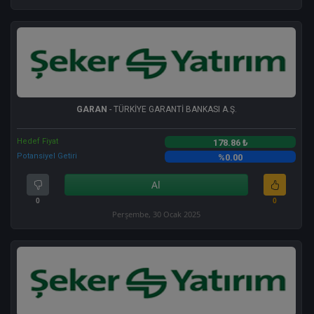
GARAN
- TÜRKİYE GARANTİ BANKASI A.Ş.
Hedef Fiyat
178.86 ₺
Potansiyel Getiri
%0.00
Al
0
0
Perşembe, 30 Ocak 2025