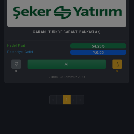
GARAN
- TÜRKİYE GARANTİ BANKASI A.Ş.
Hedef Fiyat
54.25 ₺
Potansiyel Getiri
%0.00
Al
0
0
Cuma, 28 Temmuz 2023
«
‹
1
›
»