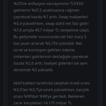
%23’lük enflasyon varsayımının TÜFEKS
gelirlerini %47,5 azaltmasına rağmen
çeyreksel bazda %7 arttı. Swap maliyetleri
%5,4 yükselirken, swap dahil net faiz geliri
%7,6 artışla 49,7 milyar TL seviyesine ulaştı.
Bu gelişmeler sonucunda net faiz marjı 5
baz puan artarak %5,75’e yükseldi. Net
ücret ve komisyon gelirleri ödeme
sistemleri gelirlerinin desteğiyle çeyreksel
bazda %2,6 arttı, faaliyet giderleri ise aynı
dönemde %3 yükseldi.
Aktif kalitesi tarafında takipteki kredi oranı
%3,5’ten %3,7’ye sınırlı yükselirken, karşılık
oranı %99’dan %96’ya geriledi. Beklenen
zarar karşılıkları 14,175 milyar TL