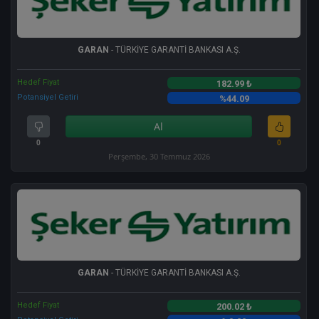
GARAN
- TÜRKİYE GARANTİ BANKASI A.Ş.
Hedef Fiyat
182.99 ₺
Potansiyel Getiri
%44.09
Al
0
0
Perşembe, 30 Temmuz 2026
GARAN
- TÜRKİYE GARANTİ BANKASI A.Ş.
Hedef Fiyat
200.02 ₺