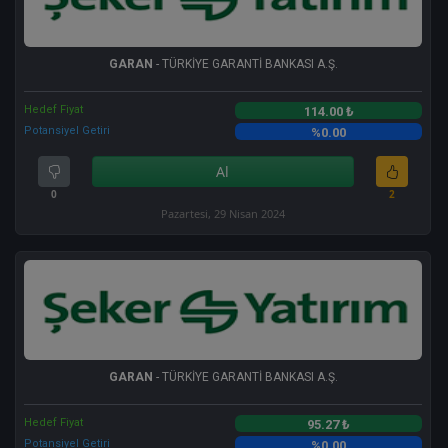
GARAN
- TÜRKİYE GARANTİ BANKASI A.Ş.
Hedef Fiyat
114.00 ₺
Potansiyel Getiri
%0.00
Al
0
2
Pazartesi, 29 Nisan 2024
GARAN
- TÜRKİYE GARANTİ BANKASI A.Ş.
Hedef Fiyat
95.27 ₺
Potansiyel Getiri
%0.00