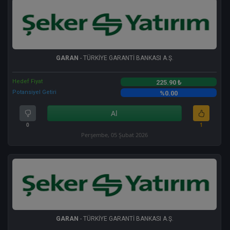
GARAN
- TÜRKİYE GARANTİ BANKASI A.Ş.
Hedef Fiyat
225.90 ₺
Potansiyel Getiri
%0.00
Al
0
1
Perşembe, 05 Şubat 2026
GARAN
- TÜRKİYE GARANTİ BANKASI A.Ş.