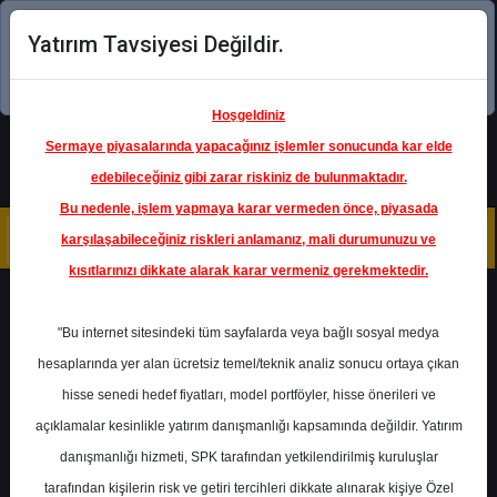
Yatırım Tavsiyesi Değildir.
Şimdi uygulamayı indirin!
Hoşgeldiniz
Sermaye piyasalarında yapacağınız işlemler sonucunda kar elde
edebileceğiniz gibi zarar riskiniz de bulunmaktadır.
Bu nedenle, işlem yapmaya karar vermeden önce, piyasada
karşılaşabileceğiniz riskleri anlamanız, mali durumunuzu ve
kısıtlarınızı dikkate alarak karar vermeniz gerekmektedir.
Geri Dön
"Bu internet sitesindeki tüm sayfalarda veya bağlı sosyal medya
hesaplarında yer alan ücretsiz temel/teknik analiz sonucu ortaya çıkan
hisse senedi hedef fiyatları, model portföyler, hisse önerileri ve
açıklamalar kesinlikle yatırım danışmanlığı kapsamında değildir. Yatırım
GARAN
- TÜRKİYE GARANTİ
BANKASI A.Ş.
danışmanlığı hizmeti, SPK tarafından yetkilendirilmiş kuruluşlar
Hedef Fiyat
200.02 ₺
tarafından kişilerin risk ve getiri tercihleri dikkate alınarak kişiye Özel