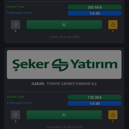
Hedef Fiyat
203.65 ₺
Potansiyel Getiri
%0.00
Al
0
0
Cuma, 09 Ocak 2026
GARAN
- TÜRKİYE GARANTİ BANKASI A.Ş.
Hedef Fiyat
172.30 ₺
Potansiyel Getiri
%0.00
Al
0
0
Perşembe, 30 Ekim 2025