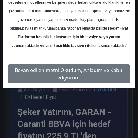
değerleme modellerini ve bir şirketi değerlerken dikkate aldıkları kriterleri
Kurum Sayısı
göz önünde bulundurabilirsiniz, lakin yalnızca bu raporlar veya analizlere
21
güvenerek yatırım yapmak sizi maddi kayıplara uğratabilir.. Bu
Al
Tut
Endeks
Tavsiye
Nötr
bilgiler/paylaşımlar kurum&banka raporları olmakla birlikte
Hedef Fiyat
Üstü
Yok
Get.
Platformu kesinlikle alım/satım için bir tavsiye veya yorum
11
1
1
1
7
yapmamaktadır ve yine kesinlikle tavsiye niteliği taşımamaktadır.
"
Perşembe, 30 Nisan 2026
Beyan edilen metni Okudum, Anladım ve Kabul
ediyorum.
Ana Sayfa
Şeker Yatırım
GARAN
Hedef Fiyat
Şeker Yatırım, GARAN -
Garanti BBVA için hedef
fiyatını 225,9 TL'den