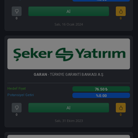
Al
0
0
Salı, 16 Ocak 2024
GARAN
- TÜRKİYE GARANTİ BANKASI A.Ş.
Hedef Fiyat
76.50 ₺
Potansiyel Getiri
%0.00
Al
0
0
Salı, 31 Ekim 2023