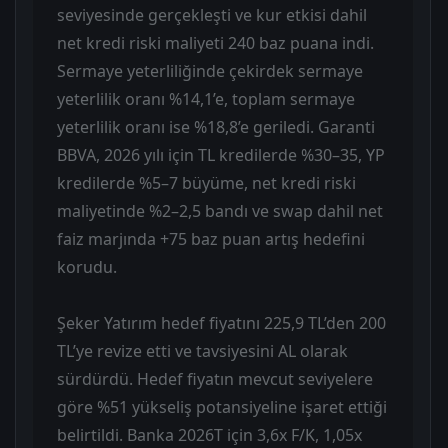
seviyesinde gerçekleşti ve kur etkisi dahil
net kredi riski maliyeti 240 baz puana indi.
Sermaye yeterliliğinde çekirdek sermaye
yeterlilik oranı %14,1’e, toplam sermaye
yeterlilik oranı ise %18,8’e geriledi. Garanti
BBVA, 2026 yılı için TL kredilerde %30–35, YP
kredilerde %5–7 büyüme, net kredi riski
maliyetinde %2–2,5 bandı ve swap dahil net
faiz marjında +75 baz puan artış hedefini
korudu.
Şeker Yatırım hedef fiyatını 225,9 TL’den 200
TL’ye revize etti ve tavsiyesini AL olarak
sürdürdü. Hedef fiyatın mevcut seviyelere
göre %51 yükseliş potansiyeline işaret ettiği
belirtildi. Banka 2026T için 3,6x F/K, 1,05x