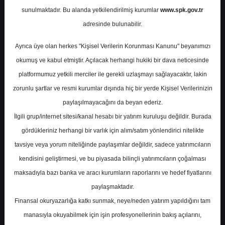
Potansiyel
%0.00
sunulmaktadır. Bu alanda yetkilendirilmiş kurumlar
www.spk.gov.tr
Getiri
adresinde bulunabilir.
Al
0
0
Ayrıca üye olan herkes "Kişisel Verilerin Korunması Kanunu" beyanımızı
Perşembe, 30 Nisan 2026
okumuş ve kabul etmiştir. Açılacak herhangi hukiki bir dava neticesinde
platformumuz yetkili merciler ile gerekli uzlaşmayı sağlayacaktır, lakin
zorunlu şartlar ve resmi kurumlar dışında hiç bir yerde Kişisel Verilerinizin
paylaşılmayacağını da beyan ederiz.
İlgili grup/internet sitesi/kanal hesabı bir yatırım kuruluşu değildir. Burada
gördükleriniz herhangi bir varlık için alım/satım yönlendirici nitelikte
tavsiye veya yorum niteliğinde paylaşımlar değildir, sadece yatırımcıların
En Yüksek Tahmin
206,96 ₺
kendisini geliştirmesi, ve bu piyasada bilinçli yatırımcıların çoğalması
Ortalama Fiyat Tahmini
186,96 ₺
maksadıyla bazı banka ve aracı kurumların raporlarını ve hedef fiyatlarını
En Düşük Tahmin
143,00 ₺
paylaşmaktadır.
Ortalama Getiri Potansiyeli
%47.21
Finansal okuryazarlığa katkı sunmak, neye/neden yatırım yapıldığını tam
manasıyla okuyabilmek için işin profesyonellerinin bakış açılarını,