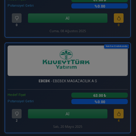
Potansiyel Getiri
%0.00
Al
0
0
Cuma, 08 Ağustos 2025
Katılım Endeksinde
EBEBK
- EBEBEK MAGAZACILIK A S
Hedef Fiyat
63.00 ₺
Potansiyel Getiri
%0.00
Al
2
4
Salı, 20 Mayıs 2025