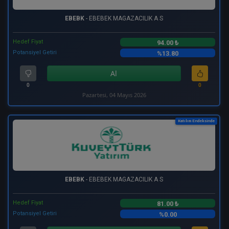
EBEBK
- EBEBEK MAGAZACILIK A S
Hedef Fiyat
94.00 ₺
Potansiyel Getiri
%13.80
Al
0
0
Pazartesi, 04 Mayıs 2026
Katılım Endeksinde
EBEBK
- EBEBEK MAGAZACILIK A S
Hedef Fiyat
81.00 ₺
Potansiyel Getiri
%0.00