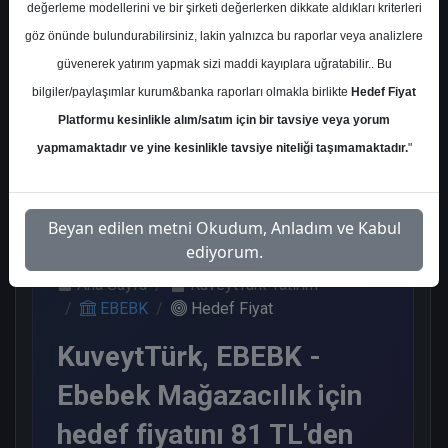
değerleme modellerini ve bir şirketi değerlerken dikkate aldıkları kriterleri
Kurum Sayısı
göz önünde bulundurabilirsiniz, lakin yalnızca bu raporlar veya analizlere
2
güvenerek yatırım yapmak sizi maddi kayıplara uğratabilir.. Bu
Al
bilgiler/paylaşımlar kurum&banka raporları olmakla birlikte
Hedef Fiyat
Platformu kesinlikle alım/satım için bir tavsiye veya yorum
2
yapmamaktadır ve yine kesinlikle tavsiye niteliği taşımamaktadır.
"
Pazartesi, 04 Mayıs 2026
Beyan edilen metni Okudum, Anladım ve Kabul
ediyorum.
Ana Sayfa
KuveytTürk Yatırım
EBEBK
Hedef Fiyat
KuveytTürk, EBEBK -
Ebebek Mağazacılık için
hedef fiyatını 81 TL'den