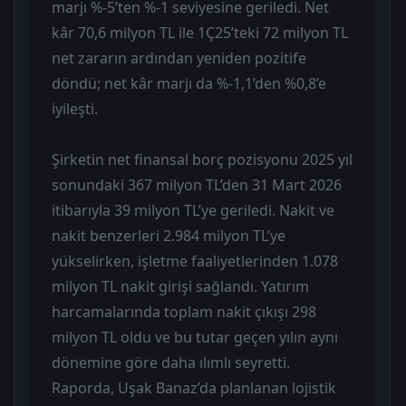
marjı %-5’ten %-1 seviyesine geriledi. Net
kâr 70,6 milyon TL ile 1Ç25’teki 72 milyon TL
net zararın ardından yeniden pozitife
döndü; net kâr marjı da %-1,1’den %0,8’e
iyileşti.
Şirketin net finansal borç pozisyonu 2025 yıl
sonundaki 367 milyon TL’den 31 Mart 2026
itibarıyla 39 milyon TL’ye geriledi. Nakit ve
nakit benzerleri 2.984 milyon TL’ye
yükselirken, işletme faaliyetlerinden 1.078
milyon TL nakit girişi sağlandı. Yatırım
harcamalarında toplam nakit çıkışı 298
milyon TL oldu ve bu tutar geçen yılın aynı
dönemine göre daha ılımlı seyretti.
Raporda, Uşak Banaz’da planlanan lojistik