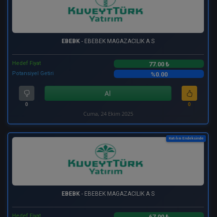
EBEBK
- EBEBEK MAGAZACILIK A S
Hedef Fiyat
77.00 ₺
Potansiyel Getiri
%0.00
Al
0
0
Cuma, 24 Ekim 2025
Katılım Endeksinde
EBEBK
- EBEBEK MAGAZACILIK A S
Hedef Fiyat
67.00 ₺