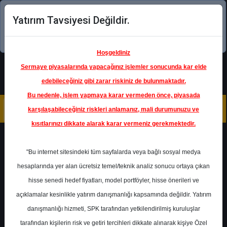
Yatırım Tavsiyesi Değildir.
Şimdi uygulamayı indirin!
Hoşgeldiniz
Sermaye piyasalarında yapacağınız işlemler sonucunda kar elde
edebileceğiniz gibi zarar riskiniz de bulunmaktadır.
Bu nedenle, işlem yapmaya karar vermeden önce, piyasada
karşılaşabileceğiniz riskleri anlamanız, mali durumunuzu ve
kısıtlarınızı dikkate alarak karar vermeniz gerekmektedir.
Geri Dön
"Bu internet sitesindeki tüm sayfalarda veya bağlı sosyal medya
Katılım Endeksinde
hesaplarında yer alan ücretsiz temel/teknik analiz sonucu ortaya çıkan
hisse senedi hedef fiyatları, model portföyler, hisse önerileri ve
açıklamalar kesinlikle yatırım danışmanlığı kapsamında değildir. Yatırım
EBEBK
- EBEBEK MAGAZACILIK
A S
danışmanlığı hizmeti, SPK tarafından yetkilendirilmiş kuruluşlar
Hedef Fiyat
94.00 ₺
tarafından kişilerin risk ve getiri tercihleri dikkate alınarak kişiye Özel