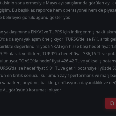
kisinin sona ermesiyle Mayıs ayı satışlarında görülen aylık v
eğişim. Bu başlıklar, raporda hem operasyonel hem de piyasa
 belirleyici görüldüğünü gösteriyor.
yaklaşımında ENKAI ve TUPRS için indirgenmiş nakit akım
O’da da aynı yaklaşım öne çıkıyor; TURSG’de ise F/K, artık ge
rlikte değerlendiriliyor. ENKAI için hisse başı hedef fiyat 13
9,79 olarak verilirken, TUPRS’ta hedef fiyat 336,16 TL ve pota
ulunuyor. TOASO’da hedef fiyat 426,42 TL ve yükseliş potans
 TURSG’da ise hedef fiyat 9,91 TL ve getiri potansiyeli yüzde 5
run en kritik sonucu, kurumun zayıf performans ve marj ba
n yaparken, büyüme, backlog, enflasyona dayanıklılık ve de
e AL görüşünü koruması oluyor.