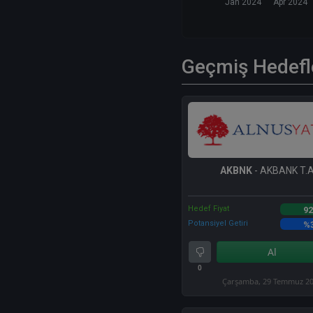
Jan 2024
Apr 2024
Geçmiş Hedefl
AKBNK
- AKBANK T.A
Hedef Fiyat
92
Potansiyel Getiri
%
Al
0
Çarşamba, 29 Temmuz 2