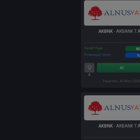
AKBNK
- AKBANK T.A
Hedef Fiyat
95
Potansiyel Getiri
%
Al
0
Pazartesi, 30 Mart 202
AKBNK
- AKBANK T.A