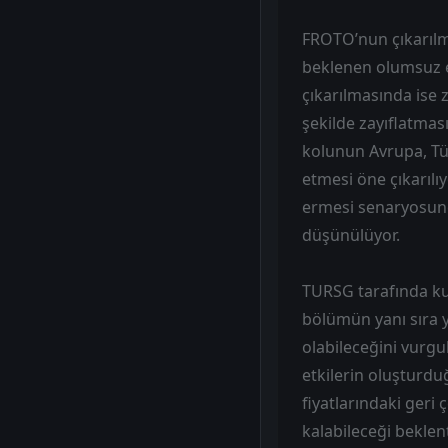
FROTO’nun çıkarılma
beklenen olumsuz et
çıkarılmasında ise 
şekilde zayıflatması
kolunun Avrupa, T
etmesi öne çıkarılı
ermesi senaryosund
düşünülüyor.
TURSG tarafında ku
bölümün yanı sıra y
olabileceğini vurgu
etkilerin oluşturdu
fiyatlarındaki geri
kalabileceği beklen