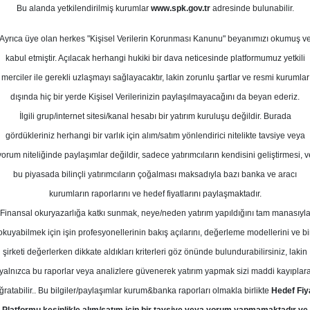
ziran 2026
Bu alanda yetkilendirilmiş kurumlar
www.spk.gov.tr
adresinde bulunabilir.
Ortalama Getiri
Potansiyeli
Ayrıca üye olan herkes "Kişisel Verilerin Korunması Kanunu" beyanımızı okumuş v
kabul etmiştir. Açılacak herhangi hukiki bir dava neticesinde platformumuz yetkili
merciler ile gerekli uzlaşmayı sağlayacaktır, lakin zorunlu şartlar ve resmi kurumlar
Al
Tut
dışında hiç bir yerde Kişisel Verilerinizin paylaşılmayacağını da beyan ederiz.
İlgili grup/internet sitesi/kanal hesabı bir yatırım kuruluşu değildir. Burada
10
2
Kurum Sayısı
gördükleriniz herhangi bir varlık için alım/satım yönlendirici nitelikte tavsiye veya
22
yorum niteliğinde paylaşımlar değildir, sadece yatırımcıların kendisini geliştirmesi, v
bu piyasada bilinçli yatırımcıların çoğalması maksadıyla bazı banka ve aracı
kurumların raporlarını ve hedef fiyatlarını paylaşmaktadır.
Finansal okuryazarlığa katkı sunmak, neye/neden yatırım yapıldığını tam manasıyl
okuyabilmek için işin profesyonellerinin bakış açılarını, değerleme modellerini ve bi
Pazartesi, 15 Haziran 2026
şirketi değerlerken dikkate aldıkları kriterleri göz önünde bulundurabilirsiniz, lakin
yalnızca bu raporlar veya analizlere güvenerek yatırım yapmak sizi maddi kayıplar
lnus Yatırım
AKBNK
Hedef Fiyat
ğratabilir.. Bu bilgiler/paylaşımlar kurum&banka raporları olmakla birlikte
Hedef Fiy