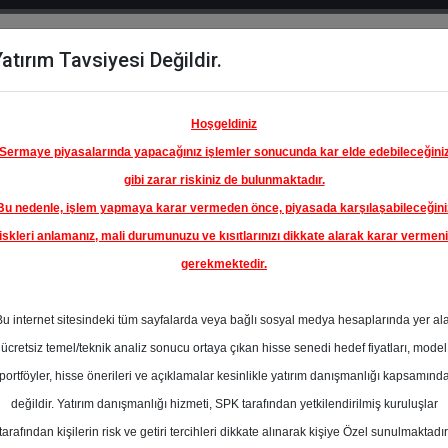
atırım Tavsiyesi Değildir.
del
Hisse
Öne
Raporlar
Partnerlerimi
y
Karşılaştır
Çıkanlar
Hoşgeldiniz
Sermaye piyasalarında yapacağınız işlemler sonucunda kar elde edebileceğini
gibi zarar riskiniz de bulunmaktadır.
Bu nedenle, işlem yapmaya karar vermeden önce, piyasada karşılaşabileceğini
iskleri anlamanız, mali durumunuzu ve kısıtlarınızı dikkate alarak karar vermen
gerekmektedir.
KBANK
Bu internet sitesindeki tüm sayfalarda veya bağlı sosyal medya hesaplarında yer al
95.40 ₺
ücretsiz temel/teknik analiz sonucu ortaya çıkan hisse senedi hedef fiyatları, model
%0.00
En Yüksek Tahmi
portföyler, hisse önerileri ve açıklamalar kesinlikle yatırım danışmanlığı kapsamınd
Ortalama Fiyat
değildir. Yatırım danışmanlığı hizmeti, SPK tarafından yetkilendirilmiş kuruluşlar
Tahmini
tarafından kişilerin risk ve getiri tercihleri dikkate alınarak kişiye Özel sunulmaktadır
0
En Düşük Tahmi