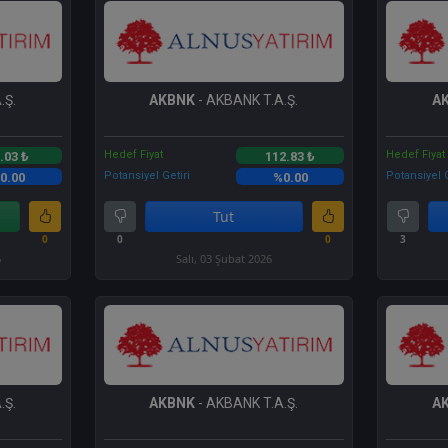
.Ş.
AKBNK
- AKBANK T.A.Ş.
A
Hedef Fiyat
Hedef Fiyat
.03 ₺
112.83 ₺
Potansiyel Getiri
Potansiyel G
0.00
%0.00
Tut
0
0
0
3
6
Salı, 03 Şubat 2026
.Ş.
AKBNK
- AKBANK T.A.Ş.
A