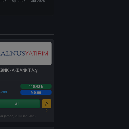
2026
Apr 2026
Jul 2026
KBNK
- AKBANK T.A.Ş.
115.92 ₺
etiri
%0.00
Al
0
arşamba, 29 Nisan 2026