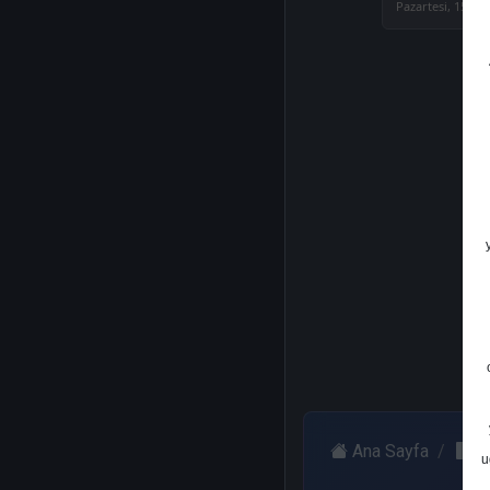
Pazartesi, 15 Ha
Ana Sayfa
A
u