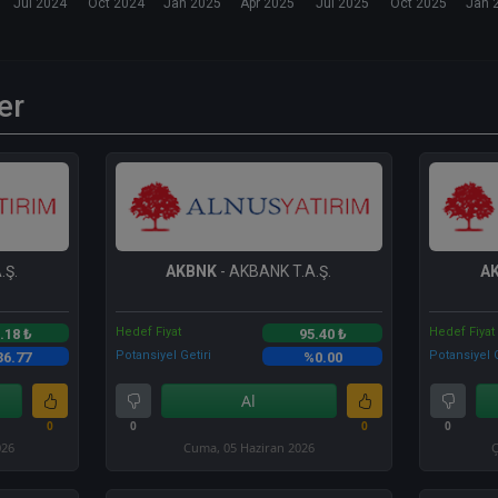
Jul 2024
Oct 2024
Jan 2025
Apr 2025
Jul 2025
Oct 2025
Jan 
er
.Ş.
AKBNK
- AKBANK T.A.Ş.
A
Hedef Fiyat
Hedef Fiyat
.18 ₺
95.40 ₺
Potansiyel Getiri
Potansiyel G
36.77
%0.00
Al
0
0
0
0
026
Cuma, 05 Haziran 2026
Ç