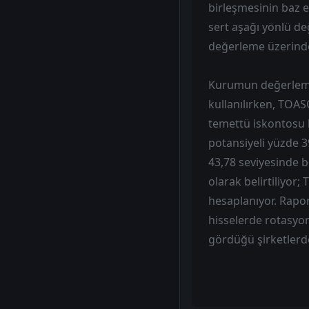
birleşmesinin baz et
sert aşağı yönlü d
değerleme üzerinde
Kurumun değerleme 
kullanılırken, TOAS
temettü iskontosu bi
potansiyeli yüzde 3
43,78 seviyesinde b
olarak belirtiliyor;
hesaplanıyor. Rapo
hisselerde rotasyo
gördüğü şirketlerd