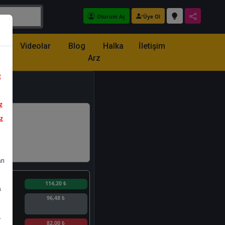
Oturum Aç
Üye Ol
z
Videolar
Blog
Halka
İletişim
Arz
z
z
iz
an
n
114,20 ₺
a
96,48 ₺
.
n
82,00 ₺