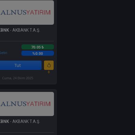
KBNK
- AKBANK T.A.Ş.
70.05 ₺
etiri
%0.00
Tut
0
Cuma, 24 Ekim 2025
KBNK
- AKBANK T.A.Ş.