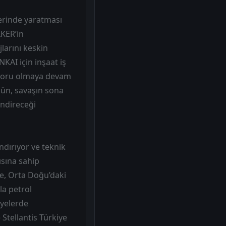
zerinde yaratması
LKER’in
larını keskin
NKAI için inşaat iş
otoru olmaya devam
nün, savaşın sona
endireceği
dırıyor ve teknik
ısına sahip
de, Orta Doğu’daki
la petrol
iyelerde
 Stellantis Türkiye