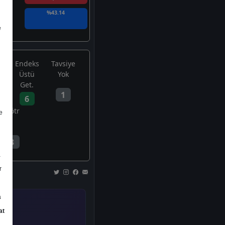
%43.14
e
Endeks
Tavsiye
Üstü
Yok
Get.
1
6
Nötr
e
3
a
r
a
at