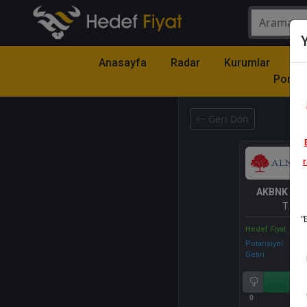
Y
Anasayfa
Radar
Kurumlar
Mo
Portfö
Geri Dön
r
AKBNK
- A
T.A.Ş.
"
Hedef Fiyat
Potansiyel
Getiri
Al
0