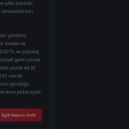
e yıllık bazdaki
 dinamiklerinin
ları yöntemi
lir modeli ve
0,00 TL ve yükseliş
nsiyel getiri yüzde
iyeli yüzde 44,30
0,61 olarak
skısı gördüğü
ğerleme potansiyeli
İlgili Raporu İndir