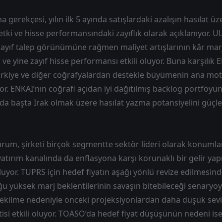
 gerekçesi, yılın ilk 5 ayında satışlardaki azalışın hasılat ü
ki ve hisse performansındaki zayıflık olarak açıklanıyor. U
zayıf talep görünümüne rağmen maliyet artışlarının kâr marj
 ve yine zayıf hisse performansı etkili oluyor. Buna karşılık E
ürkiye ve diğer coğrafyalardan destekle büyümenin ana m
yor. ENKAI’nın coğrafi açıdan iyi dağıtılmış backlog portföyü
a başta Irak olmak üzere hasılat yazma potansiyelini güçl
rum, şirketi birçok segmentte sektör lideri olarak konumlan
atırım kanalında da enflasyona karşı korunaklı bir gelir yap
luyor. TUPRS için hedef fiyatın aşağı yönlü revize edilmesin
ğu yüksek marj beklentilerinin savaşın bitebileceği senaryoy
 çekilme nedeniyle önceki projeksiyonlardan daha düşük sev
tisi etkili oluyor. TOASO’da hedef fiyat düşüşünün nedeni ise