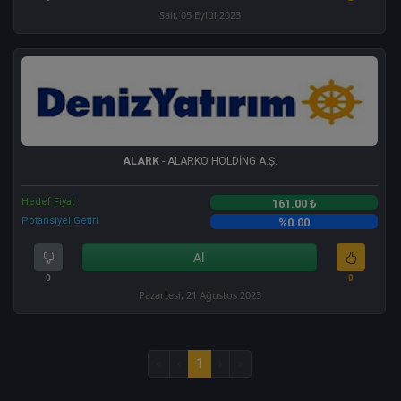
Salı, 05 Eylül 2023
ALARK
- ALARKO HOLDİNG A.Ş.
Hedef Fiyat
161.00 ₺
Potansiyel Getiri
%0.00
Al
0
0
Pazartesi, 21 Ağustos 2023
«
‹
1
›
»