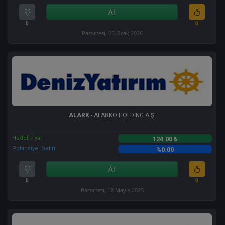
Al
0
0
Pazartesi, 05 Ocak 2026
ALARK
- ALARKO HOLDİNG A.Ş.
Hedef Fiyat
124.00 ₺
Potansiyel Getiri
%0.00
Al
0
0
Pazartesi, 12 Mayıs 2025