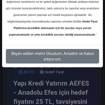
değerleme modellerini ve bir şirketi değerlerken dikkate aldıkları kriterleri
Kurum Sayısı
göz önünde bulundurabilirsiniz, lakin yalnızca bu raporlar veya analizlere
5
güvenerek yatırım yapmak sizi maddi kayıplara uğratabilir.. Bu
Al
End. Paralel
Tavsiye Yok
bilgiler/paylaşımlar kurum&banka raporları olmakla birlikte
Hedef Fiyat
Get.
Platformu kesinlikle alım/satım için bir tavsiye veya yorum
2
2
1
yapmamaktadır ve yine kesinlikle tavsiye niteliği taşımamaktadır.
"
Salı, 12 Mayıs 2026
Beyan edilen metni Okudum, Anladım ve Kabul
ediyorum.
Ana Sayfa
Yapı Kredi Yatırım
AEFES
Hedef Fiyat
Yapı Kredi Yatırım AEFES
- Anadolu Efes için hedef
fiyatını 25 TL, tavsiyesini