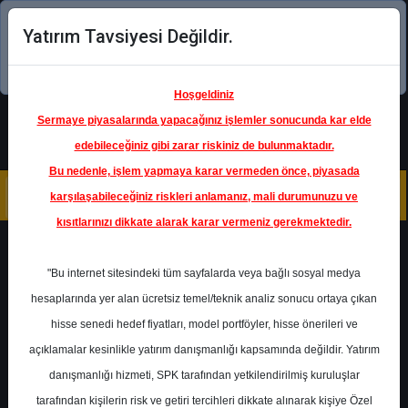
Yatırım Tavsiyesi Değildir.
Şimdi uygulamayı indirin!
Hoşgeldiniz
Sermaye piyasalarında yapacağınız işlemler sonucunda kar elde
edebileceğiniz gibi zarar riskiniz de bulunmaktadır.
Bu nedenle, işlem yapmaya karar vermeden önce, piyasada
karşılaşabileceğiniz riskleri anlamanız, mali durumunuzu ve
kısıtlarınızı dikkate alarak karar vermeniz gerekmektedir.
Geri Dön
"Bu internet sitesindeki tüm sayfalarda veya bağlı sosyal medya
hesaplarında yer alan ücretsiz temel/teknik analiz sonucu ortaya çıkan
hisse senedi hedef fiyatları, model portföyler, hisse önerileri ve
açıklamalar kesinlikle yatırım danışmanlığı kapsamında değildir. Yatırım
AEFES
- ANADOLU EFES
BİRACILIK A.Ş.
danışmanlığı hizmeti, SPK tarafından yetkilendirilmiş kuruluşlar
Hedef Fiyat
25.00 ₺
tarafından kişilerin risk ve getiri tercihleri dikkate alınarak kişiye Özel