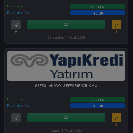
Hedef Fiyat
25.00 ₺
Potansiyel Getiri
%0.00
Al
0
1
Çarşamba, 14 Ocak 2026
AEFES
- ANADOLU EFES BİRACILIK A.Ş.
Hedef Fiyat
29.70 ₺
Potansiyel Getiri
%0.00
Al
1
3
Cuma, 17 Ocak 2025