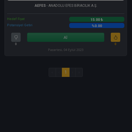
AEFES
- ANADOLU EFES BİRACILIK A.Ş.
Hedef Fiyat
15.00 ₺
Potansiyel Getiri
%0.00
Al
0
0
Pazartesi, 04 Eylül 2023
«
‹
1
›
»