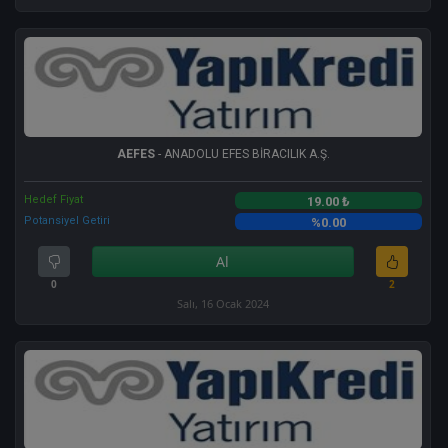
AEFES
- ANADOLU EFES BİRACILIK A.Ş.
Hedef Fiyat
19.00 ₺
Potansiyel Getiri
%0.00
Al
0
2
Salı, 16 Ocak 2024