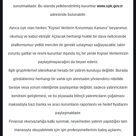
Potansiyel
%0.00
sunulmaktadır. Bu alanda yetkilendirilmiş kurumlar
www.spk.gov.tr
Getiri
adresinde bulunabilir.
Al
0
0
Ayrıca üye olan herkes "Kişisel Verilerin Korunması Kanunu" beyanımızı
Salı, 12 Mayıs 2026
okumuş ve kabul etmiştir. Açılacak herhangi hukiki bir dava neticesinde
platformumuz yetkili merciler ile gerekli uzlaşmayı sağlayacaktır, lakin
zorunlu şartlar ve resmi kurumlar dışında hiç bir yerde Kişisel Verilerinizin
paylaşılmayacağını da beyan ederiz.
İlgili grup/internet sitesi/kanal hesabı bir yatırım kuruluşu değildir. Burada
gördükleriniz herhangi bir varlık için alım/satım yönlendirici nitelikte
tavsiye veya yorum niteliğinde paylaşımlar değildir, sadece yatırımcıların
En Yüksek Tahmin
29,00 ₺
kendisini geliştirmesi, ve bu piyasada bilinçli yatırımcıların çoğalması
Ortalama Fiyat Tahmini
25,84 ₺
maksadıyla bazı banka ve aracı kurumların raporlarını ve hedef fiyatlarını
En Düşük Tahmin
23,00 ₺
paylaşmaktadır.
Ortalama Getiri Potansiyeli
%19.74
Finansal okuryazarlığa katkı sunmak, neye/neden yatırım yapıldığını tam
manasıyla okuyabilmek için işin profesyonellerinin bakış açılarını,