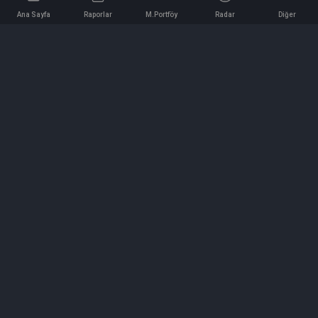
Ana Sayfa
Raporlar
M.Portföy
Radar
Diğer
İletişim
Bilgi ve Reklam için bizimle iletişime geçin!
iletisim@hedeffiyat.com.tr