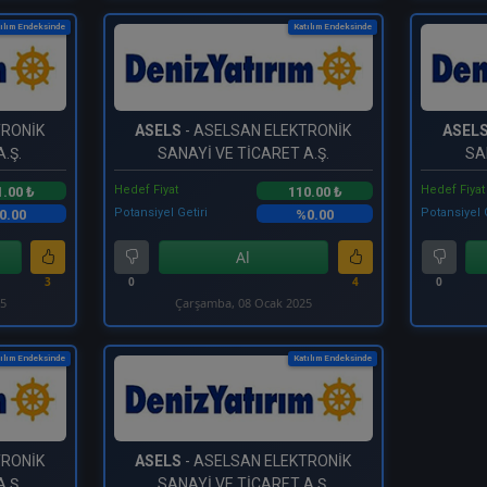
ılım Endeksinde
Katılım Endeksinde
TRONİK
ASELS
- ASELSAN ELEKTRONİK
ASEL
.Ş.
SANAYİ VE TİCARET A.Ş.
SA
Hedef Fiyat
Hedef Fiyat
1.00 ₺
110.00 ₺
Potansiyel Getiri
Potansiyel 
0.00
%0.00
Al
3
0
4
0
25
Çarşamba, 08 Ocak 2025
ılım Endeksinde
Katılım Endeksinde
TRONİK
ASELS
- ASELSAN ELEKTRONİK
.Ş.
SANAYİ VE TİCARET A.Ş.