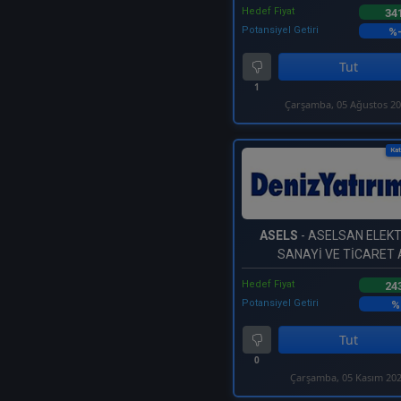
Hedef Fiyat
34
Potansiyel Getiri
%
Tut
1
Çarşamba, 05 Ağustos 2
Kat
ASELS
- ASELSAN ELEK
SANAYİ VE TİCARET A
Hedef Fiyat
24
Potansiyel Getiri
%
Tut
0
Çarşamba, 05 Kasım 20