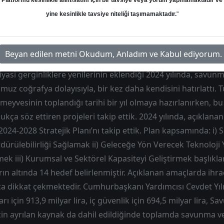
Platformu kesinlikle alım/satım için bir tavsiye veya yorum yapmamaktadır ve
Hedef: 110.00 ₺
Potansiyel: %0.00
yine kesinlikle tavsiye niteliği taşımamaktadır.
"
Beyan edilen metni Okudum, Anladım ve Kabul ediyorum.
yasi gerginliklere yenilerinin eklendiği 2024 yılında, savun
muz coğrafya dolayısıyla, bir kez daha kendisini hatırlattı. T
 meyvesinin toplandığı tarihi bir yıl olmaya hazırlanırken, bu
kça söz ettiren projeleri takip ettik. 2024 yılında, açıklana
024-2028 Stratejik Planı’nı takip ettik. Plan kapsamında: i) 
rdürülebilirliği Sağlamak ii) Geleceğe Yön Verecek Teknoloji 
mek iii) Kurumsal ve Sektörel Kapasiteyi Geliştirmek başlıklar
n altında 14 hedef belirlenmiştir. Açıklanan amaçlarda ihra
kça dikkat çekmektedir. Cumhurbaşkanı Yardımcısı Cevdet Yı
için 913,9 milyar lira, iç güvenlik için 694,5 milyar lira, S
in ayrılan kaynak da dahil edildiğinde toplamda savunma v