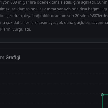
trilyon 608 milyar lira ödenek tahsis edildiğini açıkladı. Cu
Yılmaz, açıklamasında, savunma sanayisinde dışa bağımlılığ
tını çizerken, dışa bağımlılık oranının son 20 yılda %80’lerd
u çok daha ilerilere taşımaya, çok daha güçlü bir savunma
klarını vurguladı.
im Grafiği