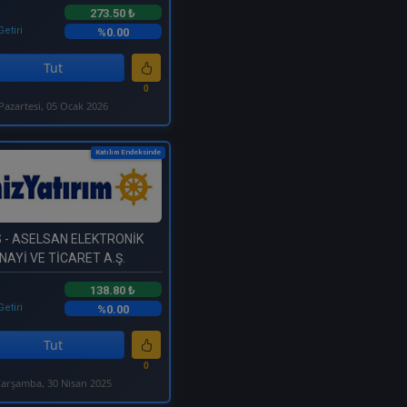
273.50 ₺
Getiri
%0.00
Tut
0
Pazartesi, 05 Ocak 2026
Katılım Endeksinde
S
- ASELSAN ELEKTRONİK
NAYİ VE TİCARET A.Ş.
138.80 ₺
Getiri
%0.00
Tut
0
arşamba, 30 Nisan 2025