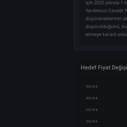
için 2025 yılında 1 
Yardımcısı Cevdet 
düşüreceklerinin al
düşürüldüğünü, bun
etmeye kararlı oldu
Hedef Fiyat Değiş
350.00 ₺
300.00 ₺
250.00 ₺
200.00 ₺