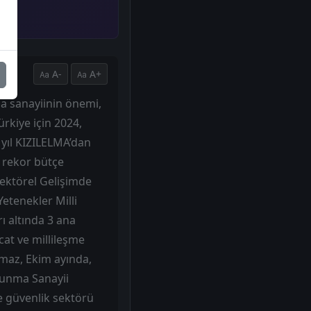
A-
A+
ma sanayiinin önemi,
ürkiye için 2024,
 yıl KIZILELMA’dan
n rekor bütçe
Sektörel Gelişimde
Yetenekler Milli
ı altında 3 ana
cat ve millileşme
lmaz, Ekim ayında,
avunma Sanayii
e güvenlik sektörü