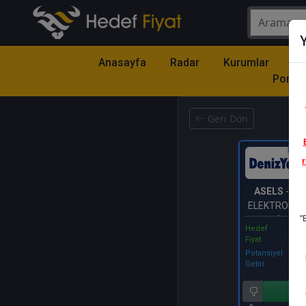
Y
Anasayfa
Radar
Kurumlar
Mo
Portfö
Geri Dön
Katıl
r
ASELS
- AS
ELEKTRONİK
"
VE TİCARET
Hedef
Fiyat
Potansiyel
Getiri
Al