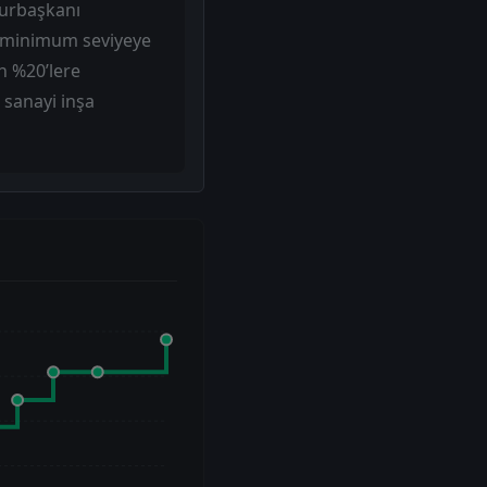
mhurbaşkanı
ı minimum seviyeye
en %20’lere
 sanayi inşa