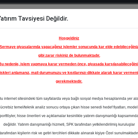
atırım Tavsiyesi Değildir.
del
Hisse
Öne
Raporlar
Partnerlerimi
y
Karşılaştır
Çıkanlar
Hoşgeldiniz
Sermaye piyasalarında yapacağınız işlemler sonucunda kar elde edebileceğini
gibi zarar riskiniz de bulunmaktadır.
Bu nedenle, işlem yapmaya karar vermeden önce, piyasada karşılaşabileceğini
ım Endeksinde
iskleri anlamanız, mali durumunuzu ve kısıtlarınızı dikkate alarak karar vermen
gerekmektedir.
ELSAN
 SANAYİ
Bu internet sitesindeki tüm sayfalarda veya bağlı sosyal medya hesaplarında yer al
 A.Ş.
110.00 ₺
ücretsiz temel/teknik analiz sonucu ortaya çıkan hisse senedi hedef fiyatları, model
En Yüksek Tahmi
%0.00
portföyler, hisse önerileri ve açıklamalar kesinlikle yatırım danışmanlığı kapsamınd
Ortalama Fiyat
değildir. Yatırım danışmanlığı hizmeti, SPK tarafından yetkilendirilmiş kuruluşlar
Tahmini
tarafından kişilerin risk ve getiri tercihleri dikkate alınarak kişiye Özel sunulmaktadır
En Düşük Tahmi