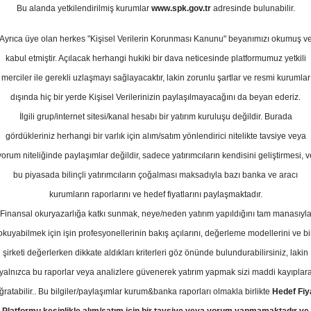
4
Bu alanda yetkilendirilmiş kurumlar
www.spk.gov.tr
adresinde bulunabilir.
cak 2025
Ortalama Getiri
Potansiyeli
Ayrıca üye olan herkes "Kişisel Verilerin Korunması Kanunu" beyanımızı okumuş v
kabul etmiştir. Açılacak herhangi hukiki bir dava neticesinde platformumuz yetkili
merciler ile gerekli uzlaşmayı sağlayacaktır, lakin zorunlu şartlar ve resmi kurumlar
Al
Tut
dışında hiç bir yerde Kişisel Verilerinizin paylaşılmayacağını da beyan ederiz.
Kurum Sayısı
İlgili grup/internet sitesi/kanal hesabı bir yatırım kuruluşu değildir. Burada
17
6
7
gördükleriniz herhangi bir varlık için alım/satım yönlendirici nitelikte tavsiye veya
yorum niteliğinde paylaşımlar değildir, sadece yatırımcıların kendisini geliştirmesi, v
bu piyasada bilinçli yatırımcıların çoğalması maksadıyla bazı banka ve aracı
Çarşamba, 08 Ocak 2025
kurumların raporlarını ve hedef fiyatlarını paylaşmaktadır.
Finansal okuryazarlığa katkı sunmak, neye/neden yatırım yapıldığını tam manasıyl
eniz Yatırım
ASELS
Hedef Fiyat
okuyabilmek için işin profesyonellerinin bakış açılarını, değerleme modellerini ve bi
şirketi değerlerken dikkate aldıkları kriterleri göz önünde bulundurabilirsiniz, lakin
ım ASELSAN için hedef fiyatını 89,5
yalnızca bu raporlar veya analizlere güvenerek yatırım yapmak sizi maddi kayıplar
kseltti, tavsiyesini "al" olarak koru
ğratabilir.. Bu bilgiler/paylaşımlar kurum&banka raporları olmakla birlikte
Hedef Fiy