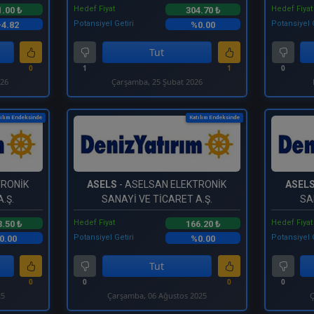
Hedef Fiyat
Hedef Fiyat
1.00 ₺
304.70 ₺
Potansiyel Getiri
Potansiyel 
-4.82
%0.00
Tut
0
1
1
0
026
Çarşamba, 25 Şubat 2026
ılım Endeksinde
Katılım Endeksinde
TRONİK
ASELS
- ASELSAN ELEKTRONİK
ASEL
.Ş.
SANAYİ VE TİCARET A.Ş.
SA
Hedef Fiyat
Hedef Fiyat
3.50 ₺
166.20 ₺
Potansiyel Getiri
Potansiyel 
0.00
%0.00
Tut
0
0
0
0
25
Çarşamba, 06 Ağustos 2025
Ç