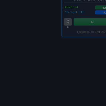
Hedef Fiyat
62
Potansiyel Getiri
%
Al
0
Çarşamba, 10 Ocak 202