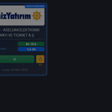
Katılım Endeksinde
S
- ASELSAN ELEKTRONİK
NAYİ VE TİCARET A.Ş.
89.70 ₺
Getiri
%0.00
Al
13
Cuma, 29 Mart 2024