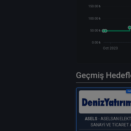
150.00 ₺
100.00 ₺
50.00 ₺
0.00 ₺
Oct 2023
Geçmiş Hedefl
Kat
ASELS
- ASELSAN ELEK
SANAYİ VE TİCARET A