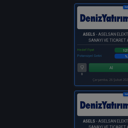
Kat
ASELS
- ASELSAN ELEK
SANAYİ VE TİCARET A
Hedef Fiyat
12
Potansiyel Getiri
%
Al
0
Çarşamba, 26 Şubat 20
Kat
ASELS
- ASELSAN ELEK
SANAYİ VE TİCARET A