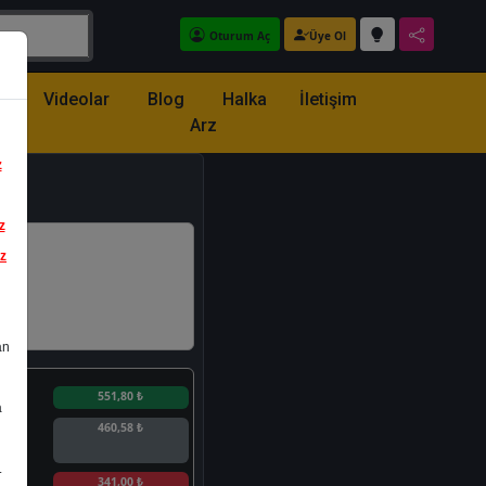
Oturum Aç
Üye Ol
z
Videolar
Blog
Halka
İletişim
Arz
z
z
iz
an
n
551,80 ₺
a
460,58 ₺
.
n
341,00 ₺