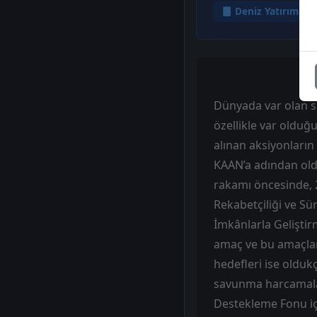
Deniz Yatırım
Dünyada var olan si
özellikle var olduğu
alınan aksiyonların
KAAN’a adından oldu
rakamı öncesinde, 2
Rekabetçiliği ve Sü
İmkânlarla Geliştir
amaç ve bu amaçları
hedefleri ise oldu
savunma harcamaları 
Destekleme Fonu iç