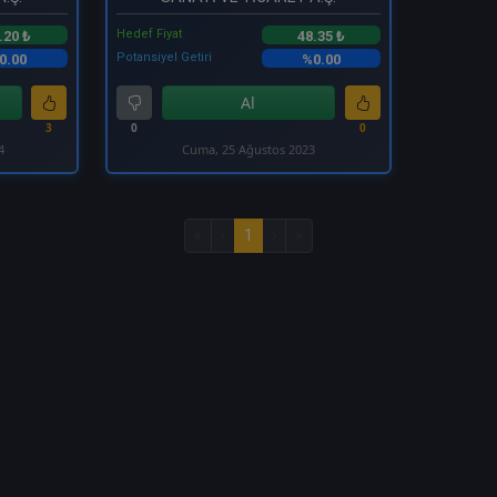
Hedef Fiyat
.20 ₺
48.35 ₺
Potansiyel Getiri
0.00
%0.00
Al
3
0
0
4
Cuma, 25 Ağustos 2023
«
‹
1
›
»