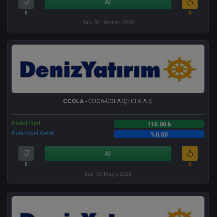
Al
0
0
Salı, 02 Haziran 2026
CCOLA
- COCA-COLA İÇECEK A.Ş.
Hedef Fiyat
110.00 ₺
Potansiyel Getiri
%0.00
Al
0
0
Salı, 05 Mayıs 2026