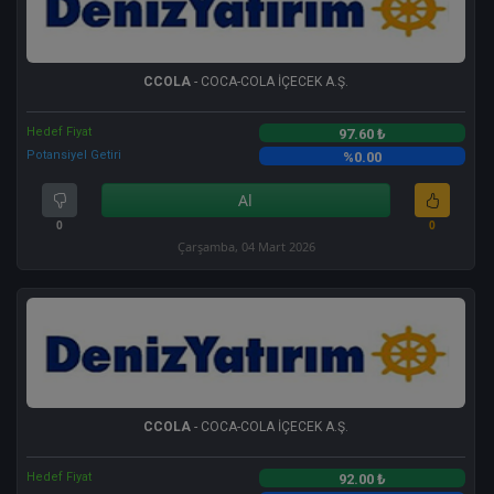
CCOLA
- COCA-COLA İÇECEK A.Ş.
Hedef Fiyat
97.60 ₺
Potansiyel Getiri
%0.00
Al
0
0
Çarşamba, 04 Mart 2026
CCOLA
- COCA-COLA İÇECEK A.Ş.
Hedef Fiyat
92.00 ₺