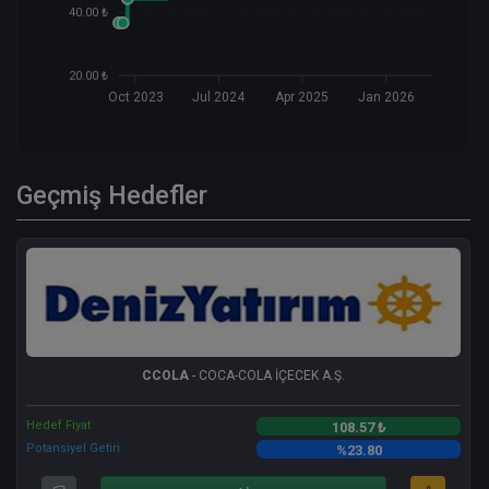
40.00 ₺
20.00 ₺
Oct 2023
Jul 2024
Apr 2025
Jan 2026
Geçmiş Hedefler
CCOLA
- COCA-COLA İÇECEK A.Ş.
Hedef Fiyat
108.57 ₺
Potansiyel Getiri
%23.80