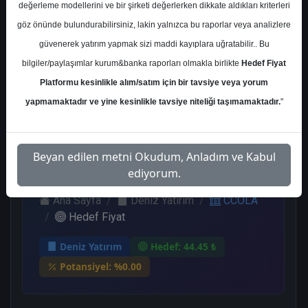
değerleme modellerini ve bir şirketi değerlerken dikkate aldıkları kriterleri
Kurum Sayısı
göz önünde bulundurabilirsiniz, lakin yalnızca bu raporlar veya analizlere
8
güvenerek yatırım yapmak sizi maddi kayıplara uğratabilir.. Bu
Al
End.
Endeks
Tavsiye
bilgiler/paylaşımlar kurum&banka raporları olmakla birlikte
Hedef Fiyat
Paralel
Üstü Get.
Yok
Get.
Platformu kesinlikle alım/satım için bir tavsiye veya yorum
4
1
1
2
yapmamaktadır ve yine kesinlikle tavsiye niteliği taşımamaktadır.
"
Salı, 05 Eylül 2023
Beyan edilen metni Okudum, Anladım ve Kabul
ediyorum.
Ana Sayfa
Deniz Yatırım
CCOLA
Hedef Fiyat
Deniz Yatırım
Hedef: 44.45 ₺
Potansiyel: %0.00