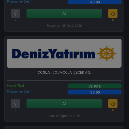
Potansiyel Getiri
%0.00
Al
0
0
Pazartesi, 05 Ocak 2026
CCOLA
- COCA-COLA İÇECEK A.Ş.
Hedef Fiyat
72.93 ₺
Potansiyel Getiri
%0.00
Al
0
0
Salı, 12 Ağustos 2025