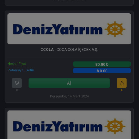
CCOLA
- COCA-COLA İÇECEK A.Ş.
Hedef Fiyat
80.80 ₺
Potansiyel Getiri
%0.00
Al
0
4
Perşembe, 14 Mart 2024