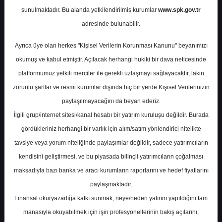
Potansiyel
%0.00
sunulmaktadır. Bu alanda yetkilendirilmiş kurumlar
www.spk.gov.tr
Getiri
adresinde bulunabilir.
Al
0
0
Ayrıca üye olan herkes "Kişisel Verilerin Korunması Kanunu" beyanımızı
Salı, 05 Eylül 2023
okumuş ve kabul etmiştir. Açılacak herhangi hukiki bir dava neticesinde
platformumuz yetkili merciler ile gerekli uzlaşmayı sağlayacaktır, lakin
zorunlu şartlar ve resmi kurumlar dışında hiç bir yerde Kişisel Verilerinizin
paylaşılmayacağını da beyan ederiz.
İlgili grup/internet sitesi/kanal hesabı bir yatırım kuruluşu değildir. Burada
gördükleriniz herhangi bir varlık için alım/satım yönlendirici nitelikte
tavsiye veya yorum niteliğinde paylaşımlar değildir, sadece yatırımcıların
En Yüksek Tahmin
130,20 ₺
kendisini geliştirmesi, ve bu piyasada bilinçli yatırımcıların çoğalması
Ortalama Fiyat Tahmini
106,77 ₺
maksadıyla bazı banka ve aracı kurumların raporlarını ve hedef fiyatlarını
En Düşük Tahmin
93,00 ₺
paylaşmaktadır.
Ortalama Getiri Potansiyeli
%21.75
Finansal okuryazarlığa katkı sunmak, neye/neden yatırım yapıldığını tam
manasıyla okuyabilmek için işin profesyonellerinin bakış açılarını,