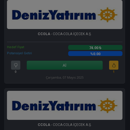
CCOLA
- COCA-COLA İÇECEK A.Ş.
Hedef Fiyat
74.00 ₺
Potansiyel Getiri
%0.00
Al
0
1
Çarşamba, 07 Mayıs 2025
CCOLA
- COCA-COLA İÇECEK A.Ş.