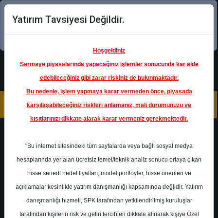
Yatırım Tavsiyesi Değildir.
Şimdi uygulamayı indirin!
Hoşgeldiniz
Sermaye piyasalarında yapacağınız işlemler sonucunda kar elde
edebileceğiniz gibi zarar riskiniz de bulunmaktadır.
Bu nedenle, işlem yapmaya karar vermeden önce, piyasada
karşılaşabileceğiniz riskleri anlamanız, mali durumunuzu ve
kısıtlarınızı dikkate alarak karar vermeniz gerekmektedir.
Geri Dön
"Bu internet sitesindeki tüm sayfalarda veya bağlı sosyal medya
hesaplarında yer alan ücretsiz temel/teknik analiz sonucu ortaya çıkan
hisse senedi hedef fiyatları, model portföyler, hisse önerileri ve
açıklamalar kesinlikle yatırım danışmanlığı kapsamında değildir. Yatırım
CCOLA
- COCA-COLA İÇECEK
A.Ş.
danışmanlığı hizmeti, SPK tarafından yetkilendirilmiş kuruluşlar
Hedef Fiyat
44.45 ₺
tarafından kişilerin risk ve getiri tercihleri dikkate alınarak kişiye Özel