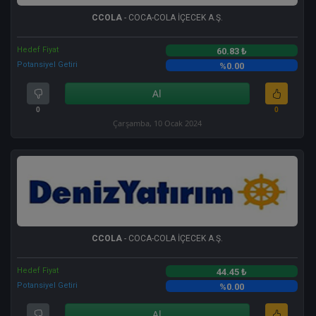
CCOLA
- COCA-COLA İÇECEK A.Ş.
Hedef Fiyat
60.83 ₺
Potansiyel Getiri
%0.00
Al
0
0
Çarşamba, 10 Ocak 2024
CCOLA
- COCA-COLA İÇECEK A.Ş.
Hedef Fiyat
44.45 ₺
Potansiyel Getiri
%0.00
Al