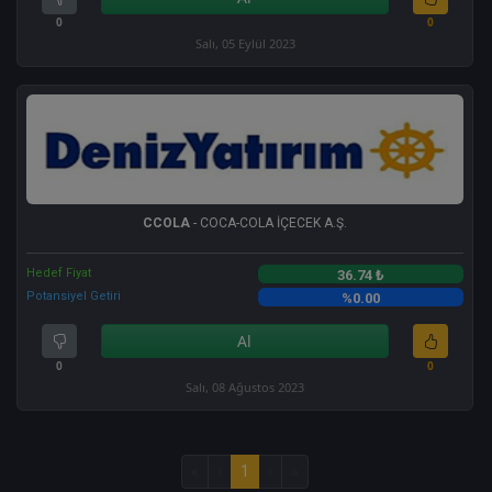
0
0
Salı, 05 Eylül 2023
CCOLA
- COCA-COLA İÇECEK A.Ş.
Hedef Fiyat
36.74 ₺
Potansiyel Getiri
%0.00
Al
0
0
Salı, 08 Ağustos 2023
«
‹
1
›
»