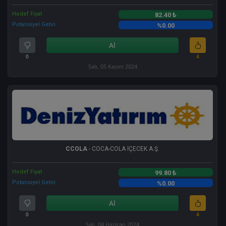
Hedef Fiyat
82.40 ₺
Potansiyel Getiri
%0.00
Al
0
4
Salı, 05 Kasım 2024
CCOLA
- COCA-COLA İÇECEK A.Ş.
Hedef Fiyat
99.80 ₺
Potansiyel Getiri
%0.00
Al
0
4
Salı, 04 Haziran 2024