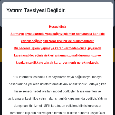
Yatırım Tavsiyesi Değildir.
Şimdi uygulamayı indirin!
Hoşgeldiniz
Sermaye piyasalarında yapacağınız işlemler sonucunda kar elde
edebileceğiniz gibi zarar riskiniz de bulunmaktadır.
Bu nedenle, işlem yapmaya karar vermeden önce, piyasada
karşılaşabileceğiniz riskleri anlamanız, mali durumunuzu ve
kısıtlarınızı dikkate alarak karar vermeniz gerekmektedir.
Geri Dön
"Bu internet sitesindeki tüm sayfalarda veya bağlı sosyal medya
hesaplarında yer alan ücretsiz temel/teknik analiz sonucu ortaya çıkan
hisse senedi hedef fiyatları, model portföyler, hisse önerileri ve
açıklamalar kesinlikle yatırım danışmanlığı kapsamında değildir. Yatırım
DOAS
- DOĞUŞ OTOMOTİV
SERVİS VE TİCARET A.Ş.
danışmanlığı hizmeti, SPK tarafından yetkilendirilmiş kuruluşlar
Hedef Fiyat
402.84 ₺
tarafından kişilerin risk ve getiri tercihleri dikkate alınarak kişiye Özel