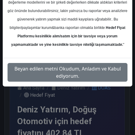
değerleme modellerini ve bir şirketi değerlerken dikkate aldıkları kriterleri
Kurum Sayısı
göz önünde bulundurabilirsiniz, lakin yalnızca bu raporlar veya analizlere
14
güvenerek yatırım yapmak sizi maddi kayıplara uğratabilir.. Bu
Al
Tut
End.
Endeks
bilgiler/paylaşımlar kurum&banka raporları olmakla birlikte
Hedef Fiyat
Paralel
Üstü Get.
Get.
Platformu kesinlikle alım/satım için bir tavsiye veya yorum
5
6
2
1
yapmamaktadır ve yine kesinlikle tavsiye niteliği taşımamaktadır.
"
Perşembe, 19 Ekim 2023
Beyan edilen metni Okudum, Anladım ve Kabul
ediyorum.
Ana Sayfa
Deniz Yatırım
DOAS
Hedef Fiyat
Deniz Yatırım, Doğuş
Otomotiv için hedef
fiyatını 402,84 TL,