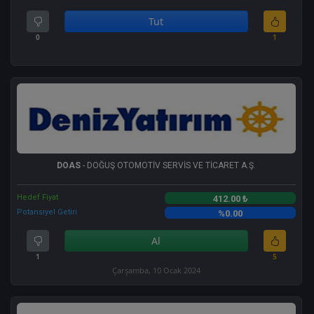
Tut
0
1
DOAS
- DOĞUŞ OTOMOTİV SERVİS VE TİCARET A.Ş.
Hedef Fiyat
412.00 ₺
Potansiyel Getiri
%0.00
Al
1
5
Çarşamba, 10 Ocak 2024