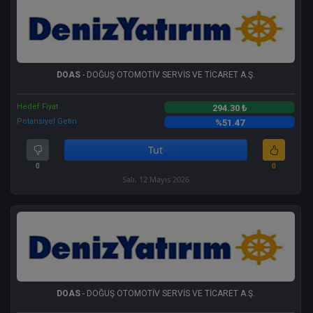
DOAS
- DOĞUŞ OTOMOTİV SERVİS VE TİCARET A.Ş.
Hedef Fiyat
294.30 ₺
Potansiyel Getiri
%51.47
Tut
0
0
Salı, 12 Mayıs 2026
DOAS
- DOĞUŞ OTOMOTİV SERVİS VE TİCARET A.Ş.