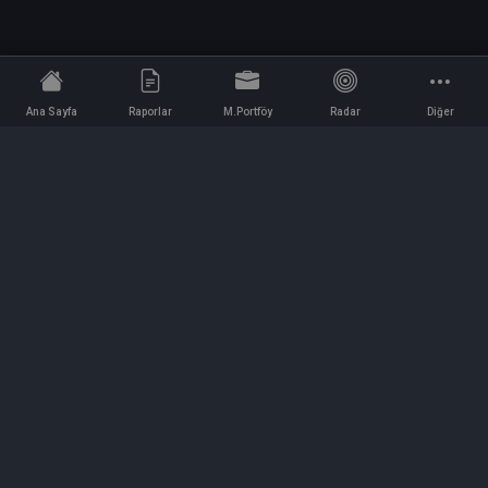
Ana Sayfa
Raporlar
M.Portföy
Radar
Diğer
İletişim