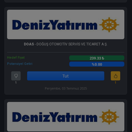
DOAS
- DOĞUŞ OTOMOTİV SERVİS VE TİCARET A.Ş.
Hedef Fiyat
239.33 ₺
Potansiyel Getiri
%0.00
Tut
1
1
Perşembe, 03 Temmuz 2025