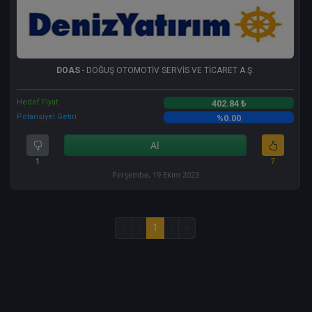
DOAS
- DOĞUŞ OTOMOTİV SERVİS VE TİCARET A.Ş.
Hedef Fiyat
402.84 ₺
Potansiyel Getiri
%0.00
Al
1
7
Perşembe, 19 Ekim 2023
«
‹
1
›
»