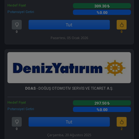
Hedef Fiyat
309.30 ₺
Potansiyel Getiri
%0.00
Tut
0
0
Pazartesi, 05 Ocak 2026
DOAS
- DOĞUŞ OTOMOTİV SERVİS VE TİCARET A.Ş.
Hedef Fiyat
297.50 ₺
Potansiyel Getiri
%0.00
Tut
0
2
Çarşamba, 20 Ağustos 2025