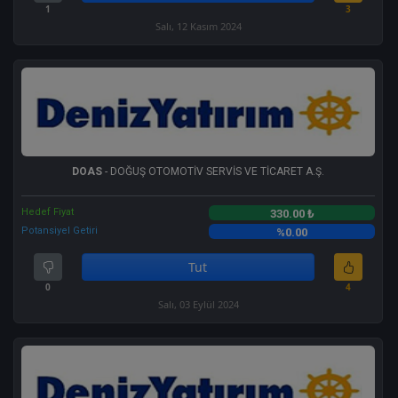
1
3
Salı, 12 Kasım 2024
DOAS
- DOĞUŞ OTOMOTİV SERVİS VE TİCARET A.Ş.
Hedef Fiyat
330.00 ₺
Potansiyel Getiri
%0.00
Tut
0
4
Salı, 03 Eylül 2024