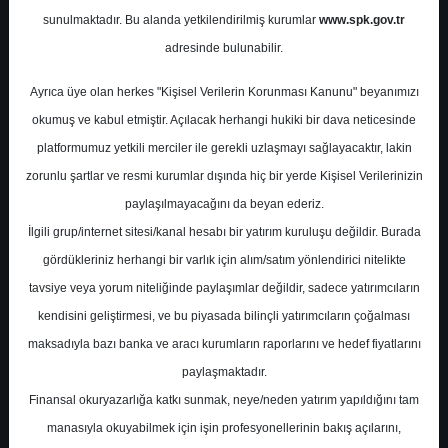
Potansiyel
%0.00
sunulmaktadır. Bu alanda yetkilendirilmiş kurumlar
www.spk.gov.tr
Getiri
adresinde bulunabilir.
Al
1
7
Ayrıca üye olan herkes "Kişisel Verilerin Korunması Kanunu" beyanımızı
Perşembe, 19 Ekim 2023
okumuş ve kabul etmiştir. Açılacak herhangi hukiki bir dava neticesinde
platformumuz yetkili merciler ile gerekli uzlaşmayı sağlayacaktır, lakin
zorunlu şartlar ve resmi kurumlar dışında hiç bir yerde Kişisel Verilerinizin
paylaşılmayacağını da beyan ederiz.
İlgili grup/internet sitesi/kanal hesabı bir yatırım kuruluşu değildir. Burada
gördükleriniz herhangi bir varlık için alım/satım yönlendirici nitelikte
tavsiye veya yorum niteliğinde paylaşımlar değildir, sadece yatırımcıların
En Yüksek Tahmin
305,00 ₺
kendisini geliştirmesi, ve bu piyasada bilinçli yatırımcıların çoğalması
Ortalama Fiyat Tahmini
250,76 ₺
maksadıyla bazı banka ve aracı kurumların raporlarını ve hedef fiyatlarını
En Düşük Tahmin
200,00 ₺
paylaşmaktadır.
Ortalama Getiri Potansiyeli
%29.06
Finansal okuryazarlığa katkı sunmak, neye/neden yatırım yapıldığını tam
manasıyla okuyabilmek için işin profesyonellerinin bakış açılarını,