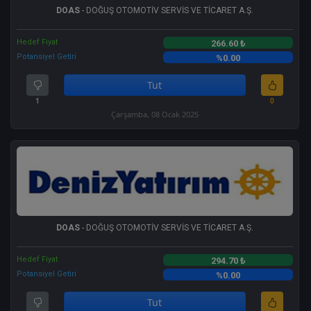
DOAS
- DOĞUŞ OTOMOTİV SERVİS VE TİCARET A.Ş.
Hedef Fiyat
266.60 ₺
Potansiyel Getiri
%0.00
Tut
1
0
Çarşamba, 08 Ocak 2025
DOAS
- DOĞUŞ OTOMOTİV SERVİS VE TİCARET A.Ş.
Hedef Fiyat
294.70 ₺
Potansiyel Getiri
%0.00
Tut