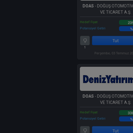
DOAS
- DOĞUŞ OTOMOTİV
VE TİCARET A.Ş.
Hedef Fiyat
23
Potansiyel Getiri
%
Tut
1
Perşembe, 03 Temmuz 2
DOAS
- DOĞUŞ OTOMOTİV
VE TİCARET A.Ş.
Hedef Fiyat
33
Potansiyel Getiri
%
Tut