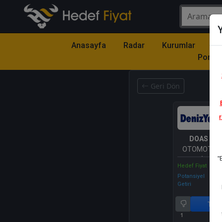
Y
Anasayfa
Radar
Kurumlar
Mo
Portfö
Geri Dön
r
DOAS
- D
OTOMOTİV 
"
VE TİCARET
Hedef Fiyat
Potansiyel
Getiri
Tut
1