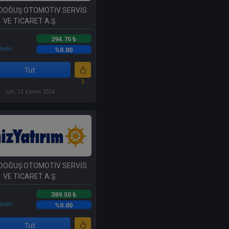
 DOĞUŞ OTOMOTİV SERVİS
VE TİCARET A.Ş.
294.70 ₺
etiri
%0.00
Tut
3
Salı, 12 Kasım 2024
 DOĞUŞ OTOMOTİV SERVİS
VE TİCARET A.Ş.
389.50 ₺
etiri
%0.00
Tut