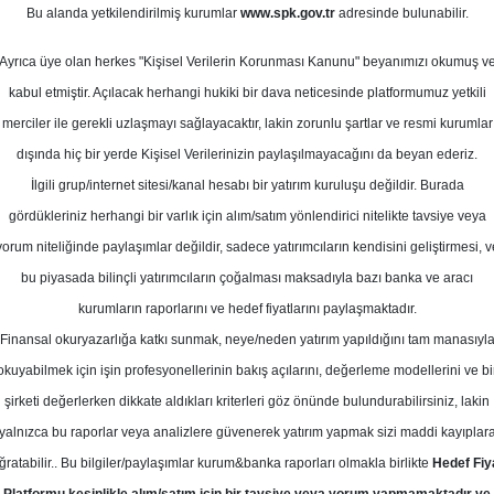
ustos 2024
Bu alanda yetkilendirilmiş kurumlar
www.spk.gov.tr
adresinde bulunabilir.
Ortalama Getiri
Potansiyeli
Ayrıca üye olan herkes "Kişisel Verilerin Korunması Kanunu" beyanımızı okumuş v
kabul etmiştir. Açılacak herhangi hukiki bir dava neticesinde platformumuz yetkili
merciler ile gerekli uzlaşmayı sağlayacaktır, lakin zorunlu şartlar ve resmi kurumlar
Al
Tut
dışında hiç bir yerde Kişisel Verilerinizin paylaşılmayacağını da beyan ederiz.
Kurum Sayısı
İlgili grup/internet sitesi/kanal hesabı bir yatırım kuruluşu değildir. Burada
14
5
6
gördükleriniz herhangi bir varlık için alım/satım yönlendirici nitelikte tavsiye veya
yorum niteliğinde paylaşımlar değildir, sadece yatırımcıların kendisini geliştirmesi, v
bu piyasada bilinçli yatırımcıların çoğalması maksadıyla bazı banka ve aracı
Perşembe, 29 Ağustos 2024
kurumların raporlarını ve hedef fiyatlarını paylaşmaktadır.
Finansal okuryazarlığa katkı sunmak, neye/neden yatırım yapıldığını tam manasıyl
eniz Yatırım
DOAS
Hedef Fiyat
okuyabilmek için işin profesyonellerinin bakış açılarını, değerleme modellerini ve bi
şirketi değerlerken dikkate aldıkları kriterleri göz önünde bulundurabilirsiniz, lakin
ım Doğuş Otomotiv için hedef fiyatı
yalnızca bu raporlar veya analizlere güvenerek yatırım yapmak sizi maddi kayıplar
0 TL'ye düşürdü, tavsiyesini 'TUT' o
ğratabilir.. Bu bilgiler/paylaşımlar kurum&banka raporları olmakla birlikte
Hedef Fiy