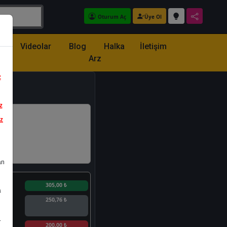
Oturum Aç
Üye Ol
z
Videolar
Blog
Halka
İletişim
Arz
z
z
iz
an
n
305,00 ₺
a
250,76 ₺
.
n
200,00 ₺