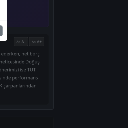
A-
A+
 ederken, net borç
 neticesinde Doğuş
 önerimizi ise TUT
risinde performans
VÖK çarpanlarından