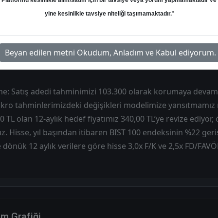
Platformu kesinlikle alım/satım için bir tavsiye veya yorum yapmamaktadır ve
yine kesinlikle tavsiye niteliği taşımamaktadır.
"
Hedef: 340.00 ₺
Potansiyel: %0.00
Beyan edilen metni Okudum, Anladım ve Kabul ediyorum.
e: Satış adedi tahminimizi 103.300 olarak korumaya devam
ro tahminlerimizdeki değişikleri modelimize yansıtmamız
 TL olan 12-aylık hedef fiyatımız 340,00 TL’ye revize ediyor,
z. Hisse, yıl başından itibaren BIST 100 endeksinin %22 ge
e dönük 12 aylık verilere göre hisse 3,0x F/K ve 2,5x FD/FA
im Grafiği