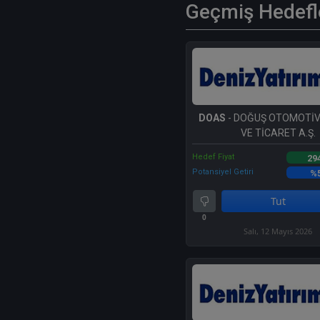
Geçmiş Hedefl
DOAS
- DOĞUŞ OTOMOTİV
VE TİCARET A.Ş.
Hedef Fiyat
29
Potansiyel Getiri
%
Tut
0
Salı, 12 Mayıs 2026