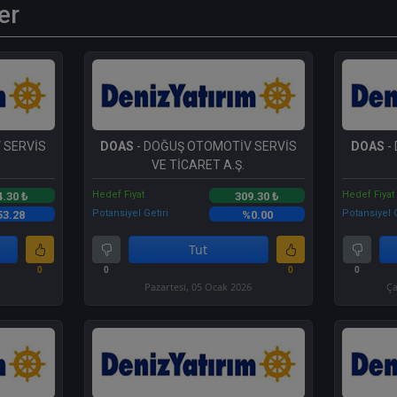
er
 SERVİS
DOAS
- DOĞUŞ OTOMOTİV SERVİS
DOAS
-
VE TİCARET A.Ş.
Hedef Fiyat
Hedef Fiyat
4.30 ₺
309.30 ₺
Potansiyel Getiri
Potansiyel G
53.28
%0.00
Tut
0
0
0
0
Pazartesi, 05 Ocak 2026
Ça