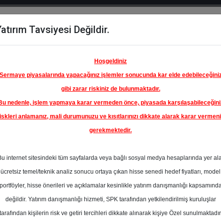
atırım Tavsiyesi Değildir.
del
Hisse
Öne
Raporlar
Partnerlerimi
y
Karşılaştır
Çıkanlar
Hoşgeldiniz
Sermaye piyasalarında yapacağınız işlemler sonucunda kar elde edebileceğini
gibi zarar riskiniz de bulunmaktadır.
Bu nedenle, işlem yapmaya karar vermeden önce, piyasada karşılaşabileceğini
iskleri anlamanız, mali durumunuzu ve kısıtlarınızı dikkate alarak karar vermen
gerekmektedir.
OĞUŞ
SERVİS
Bu internet sitesindeki tüm sayfalarda veya bağlı sosyal medya hesaplarında yer al
 A.Ş.
340.00 ₺
ücretsiz temel/teknik analiz sonucu ortaya çıkan hisse senedi hedef fiyatları, model
%0.00
En Yüksek Tahmi
portföyler, hisse önerileri ve açıklamalar kesinlikle yatırım danışmanlığı kapsamınd
Ortalama Fiyat
değildir. Yatırım danışmanlığı hizmeti, SPK tarafından yetkilendirilmiş kuruluşlar
Tahmini
tarafından kişilerin risk ve getiri tercihleri dikkate alınarak kişiye Özel sunulmaktadır
4
En Düşük Tahmi