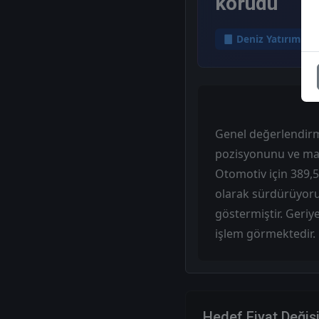
korudu
Deniz Yatırım
Genel değerlendirm
pozisyonunu ve mak
Otomotiv için 389,50
olarak sürdürüyoru
göstermiştir. Geriy
işlem görmektedir.
Hedef Fiyat Değiş