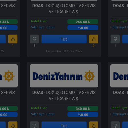
 SERVİS
DOAS
- DOĞUŞ OTOMOTİV SERVİS
DOAS
-
VE TİCARET A.Ş.
Hedef Fiyat
Hedef Fiyat
9.33 ₺
266.60 ₺
Potansiyel Getiri
Potansiyel G
0.00
%0.00
Tut
1
1
0
1
025
Çarşamba, 08 Ocak 2025
 SERVİS
DOAS
- DOĞUŞ OTOMOTİV SERVİS
DOAS
-
VE TİCARET A.Ş.
Hedef Fiyat
Hedef Fiyat
0.00 ₺
340.00 ₺
Potansiyel Getiri
Potansiyel G
0.00
%0.00
Tut