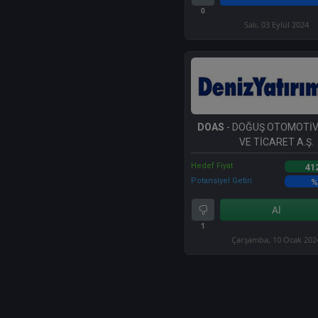
0
Salı, 03 Eylül 2024
DOAS
- DOĞUŞ OTOMOTİV
VE TİCARET A.Ş.
Hedef Fiyat
41
Potansiyel Getiri
%
Al
1
Çarşamba, 10 Ocak 202