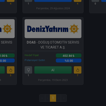
4
1
4
0
Perşembe, 29 Ağustos 2024
 SERVİS
DOAS
- DOĞUŞ OTOMOTİV SERVİS
VE TİCARET A.Ş.
Hedef Fiyat
2.00 ₺
402.84 ₺
Potansiyel Getiri
0.00
%0.00
Al
5
1
7
4
Perşembe, 19 Ekim 2023
«
‹
1
›
»