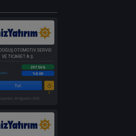
 DOĞUŞ OTOMOTİV SERVİS
VE TİCARET A.Ş.
297.50 ₺
etiri
%0.00
Tut
2
rşamba, 20 Ağustos 2025