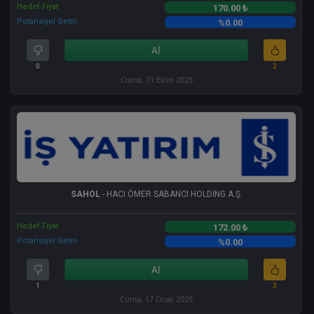
Hedef Fiyat
170.00 ₺
Potansiyel Getiri
%0.00
Al
0
2
Cuma, 31 Ekim 2025
SAHOL
- HACI ÖMER SABANCI HOLDİNG A.Ş.
Hedef Fiyat
172.00 ₺
Potansiyel Getiri
%0.00
Al
1
3
Cuma, 17 Ocak 2025