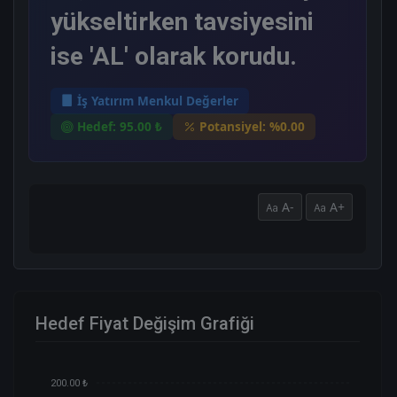
yükseltirken tavsiyesini
ise 'AL' olarak korudu.
İş Yatırım Menkul Değerler
Hedef: 95.00 ₺
Potansiyel: %0.00
A-
A+
Hedef Fiyat Değişim Grafiği
200.00 ₺