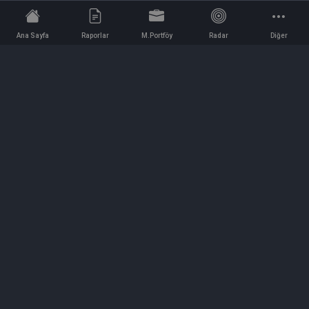
Ana Sayfa
Raporlar
M.Portföy
Radar
Diğer
İletişim
Bilgi ve Reklam için bizimle iletişime geçin!