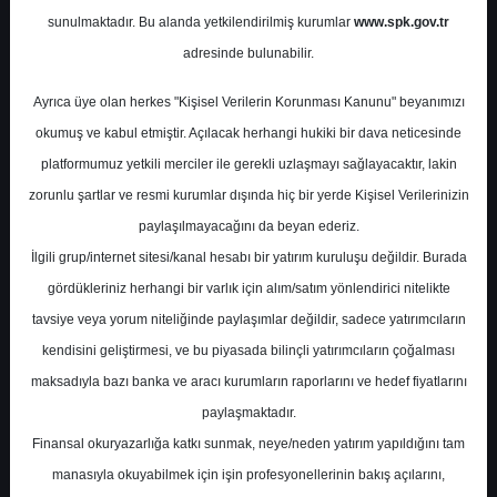
Potansiyel
%0.00
sunulmaktadır. Bu alanda yetkilendirilmiş kurumlar
www.spk.gov.tr
Getiri
adresinde bulunabilir.
Al
0
0
Ayrıca üye olan herkes "Kişisel Verilerin Korunması Kanunu" beyanımızı
Salı, 24 Ekim 2023
okumuş ve kabul etmiştir. Açılacak herhangi hukiki bir dava neticesinde
platformumuz yetkili merciler ile gerekli uzlaşmayı sağlayacaktır, lakin
zorunlu şartlar ve resmi kurumlar dışında hiç bir yerde Kişisel Verilerinizin
paylaşılmayacağını da beyan ederiz.
İlgili grup/internet sitesi/kanal hesabı bir yatırım kuruluşu değildir. Burada
gördükleriniz herhangi bir varlık için alım/satım yönlendirici nitelikte
tavsiye veya yorum niteliğinde paylaşımlar değildir, sadece yatırımcıların
En Yüksek Tahmin
183,00 ₺
kendisini geliştirmesi, ve bu piyasada bilinçli yatırımcıların çoğalması
Ortalama Fiyat Tahmini
161,43 ₺
maksadıyla bazı banka ve aracı kurumların raporlarını ve hedef fiyatlarını
En Düşük Tahmin
137,53 ₺
paylaşmaktadır.
Ortalama Getiri Potansiyeli
%83.33
Finansal okuryazarlığa katkı sunmak, neye/neden yatırım yapıldığını tam
manasıyla okuyabilmek için işin profesyonellerinin bakış açılarını,