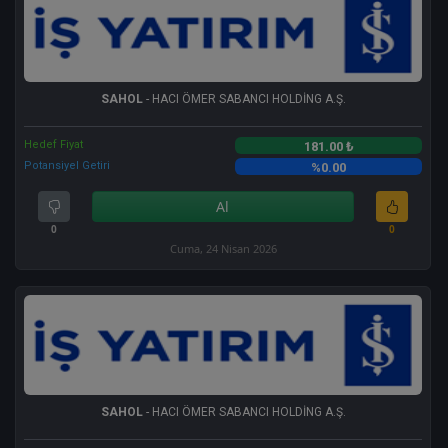
SAHOL
- HACI ÖMER SABANCI HOLDİNG A.Ş.
Hedef Fiyat
181.00 ₺
Potansiyel Getiri
%0.00
Al
0
0
Cuma, 24 Nisan 2026
SAHOL
- HACI ÖMER SABANCI HOLDİNG A.Ş.