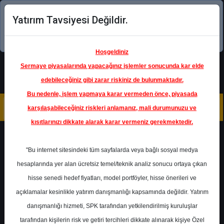
Yatırım Tavsiyesi Değildir.
Şimdi uygulamayı indirin!
Hoşgeldiniz
Sermaye piyasalarında yapacağınız işlemler sonucunda kar elde
edebileceğiniz gibi zarar riskiniz de bulunmaktadır.
Bu nedenle, işlem yapmaya karar vermeden önce, piyasada
karşılaşabileceğiniz riskleri anlamanız, mali durumunuzu ve
kısıtlarınızı dikkate alarak karar vermeniz gerekmektedir.
Geri Dön
"Bu internet sitesindeki tüm sayfalarda veya bağlı sosyal medya
hesaplarında yer alan ücretsiz temel/teknik analiz sonucu ortaya çıkan
hisse senedi hedef fiyatları, model portföyler, hisse önerileri ve
açıklamalar kesinlikle yatırım danışmanlığı kapsamında değildir. Yatırım
SAHOL
- HACI ÖMER SABANCI
HOLDİNG A.Ş.
danışmanlığı hizmeti, SPK tarafından yetkilendirilmiş kuruluşlar
Hedef Fiyat
95.00 ₺
tarafından kişilerin risk ve getiri tercihleri dikkate alınarak kişiye Özel