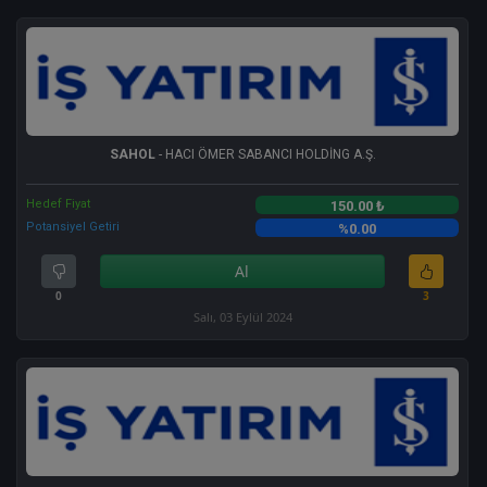
SAHOL
- HACI ÖMER SABANCI HOLDİNG A.Ş.
Hedef Fiyat
150.00 ₺
Potansiyel Getiri
%0.00
Al
0
3
Salı, 03 Eylül 2024