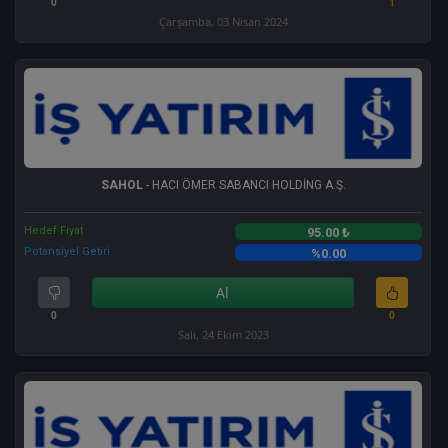
0
1
Çarşamba, 03 Nisan 2024
SAHOL
- HACI ÖMER SABANCI HOLDİNG A.Ş.
Hedef Fiyat
95.00 ₺
Potansiyel Getiri
%0.00
Al
0
0
Salı, 24 Ekim 2023