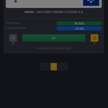
SAHOL
- HACI ÖMER SABANCI HOLDİNG A.Ş.
Hedef Fiyat
74.50 ₺
Potansiyel Getiri
%0.00
Al
0
0
Perşembe, 10 Ağustos 2023
«
‹
1
›
»