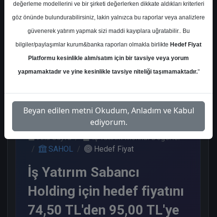
değerleme modellerini ve bir şirketi değerlerken dikkate aldıkları kriterleri
Kurum Sayısı
göz önünde bulundurabilirsiniz, lakin yalnızca bu raporlar veya analizlere
8
güvenerek yatırım yapmak sizi maddi kayıplara uğratabilir.. Bu
Al
Endeks Üstü Get.
bilgiler/paylaşımlar kurum&banka raporları olmakla birlikte
Hedef Fiyat
Platformu kesinlikle alım/satım için bir tavsiye veya yorum
5
3
yapmamaktadır ve yine kesinlikle tavsiye niteliği taşımamaktadır.
"
Salı, 24 Ekim 2023
Beyan edilen metni Okudum, Anladım ve Kabul
ediyorum.
Ana Sayfa
İş Yatırım Menkul Değerler
SAHOL
Hedef Fiyat
İş Yatırım Sabancı
Holding için hedef fiyatını
74,50 TL'den 95,00 TL'ye