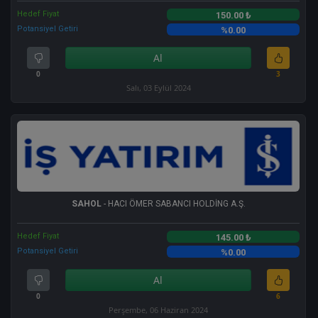
Hedef Fiyat
150.00 ₺
Potansiyel Getiri
%0.00
Al
0
3
Salı, 03 Eylül 2024
SAHOL
- HACI ÖMER SABANCI HOLDİNG A.Ş.
Hedef Fiyat
145.00 ₺
Potansiyel Getiri
%0.00
Al
0
6
Perşembe, 06 Haziran 2024