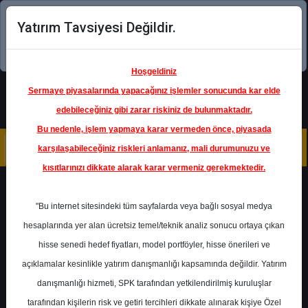
Yatırım Tavsiyesi Değildir.
Şimdi uygulamayı indirin!
Hoşgeldiniz
Sermaye piyasalarında yapacağınız işlemler sonucunda kar elde
edebileceğiniz gibi zarar riskiniz de bulunmaktadır.
Bu nedenle, işlem yapmaya karar vermeden önce, piyasada
karşılaşabileceğiniz riskleri anlamanız, mali durumunuzu ve
kısıtlarınızı dikkate alarak karar vermeniz gerekmektedir.
Geri Dön
"Bu internet sitesindeki tüm sayfalarda veya bağlı sosyal medya
hesaplarında yer alan ücretsiz temel/teknik analiz sonucu ortaya çıkan
hisse senedi hedef fiyatları, model portföyler, hisse önerileri ve
açıklamalar kesinlikle yatırım danışmanlığı kapsamında değildir. Yatırım
SAHOL
- HACI ÖMER SABANCI
HOLDİNG A.Ş.
danışmanlığı hizmeti, SPK tarafından yetkilendirilmiş kuruluşlar
Hedef Fiyat
117.00 ₺
tarafından kişilerin risk ve getiri tercihleri dikkate alınarak kişiye Özel