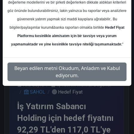
değerleme modellerini ve bir şirketi değerlerken dikkate aldıkları kriterleri
Kurum Sayısı
göz önünde bulundurabilirsiniz, lakin yalnızca bu raporlar veya analizlere
8
güvenerek yatırım yapmak sizi maddi kayıplara uğratabilir.. Bu
Al
Endeks Üstü Get.
bilgiler/paylaşımlar kurum&banka raporları olmakla birlikte
Hedef Fiyat
Platformu kesinlikle alım/satım için bir tavsiye veya yorum
5
3
yapmamaktadır ve yine kesinlikle tavsiye niteliği taşımamaktadır.
"
Çarşamba, 03 Nisan 2024
Beyan edilen metni Okudum, Anladım ve Kabul
ediyorum.
Ana Sayfa
İş Yatırım Menkul Değerler
SAHOL
Hedef Fiyat
İş Yatırım Sabancı
Holding için hedef fiyatını
92,29 TL'den 117,0 TL'ye