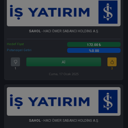
SAHOL
- HACI ÖMER SABANCI HOLDİNG A.Ş.
Hedef Fiyat
172.00 ₺
Potansiyel Getiri
%0.00
Al
1
3
Cuma, 17 Ocak 2025
SAHOL
- HACI ÖMER SABANCI HOLDİNG A.Ş.