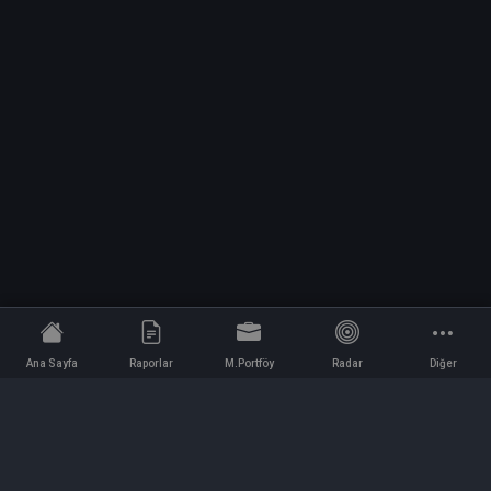
Ana Sayfa
Raporlar
M.Portföy
Radar
Diğer