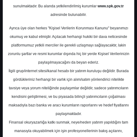
Potansiyel
%0.00
sunulmaktadır. Bu alanda yetkilendirilmiş kurumlar
www.spk.gov.tr
Getiri
adresinde bulunabilir.
Al
0
1
Ayrıca üye olan herkes "Kişisel Verilerin Korunması Kanunu" beyanımızı
Çarşamba, 03 Nisan 2024
okumuş ve kabul etmiştir. Açılacak herhangi hukiki bir dava neticesinde
platformumuz yetkili merciler ile gerekli uzlaşmayı sağlayacaktır, lakin
zorunlu şartlar ve resmi kurumlar dışında hiç bir yerde Kişisel Verilerinizin
paylaşılmayacağını da beyan ederiz.
İlgili grup/internet sitesi/kanal hesabı bir yatırım kuruluşu değildir. Burada
gördükleriniz herhangi bir varlık için alım/satım yönlendirici nitelikte
tavsiye veya yorum niteliğinde paylaşımlar değildir, sadece yatırımcıların
En Yüksek Tahmin
183,00 ₺
kendisini geliştirmesi, ve bu piyasada bilinçli yatırımcıların çoğalması
Ortalama Fiyat Tahmini
161,43 ₺
maksadıyla bazı banka ve aracı kurumların raporlarını ve hedef fiyatlarını
En Düşük Tahmin
137,53 ₺
paylaşmaktadır.
Ortalama Getiri Potansiyeli
%83.33
Finansal okuryazarlığa katkı sunmak, neye/neden yatırım yapıldığını tam
manasıyla okuyabilmek için işin profesyonellerinin bakış açılarını,