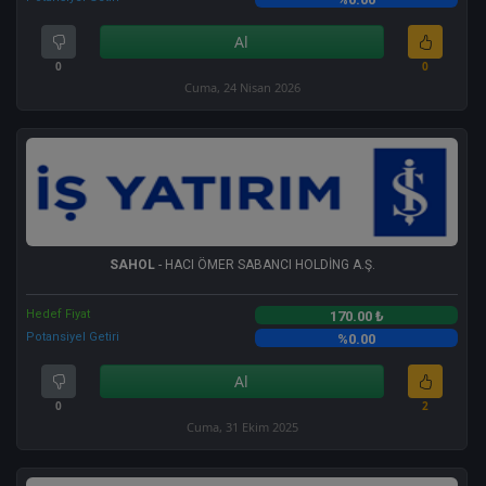
Al
0
0
Cuma, 24 Nisan 2026
SAHOL
- HACI ÖMER SABANCI HOLDİNG A.Ş.
Hedef Fiyat
170.00 ₺
Potansiyel Getiri
%0.00
Al
0
2
Cuma, 31 Ekim 2025