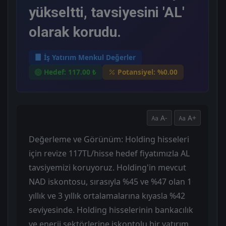
yükseltti, tavsiyesini 'AL'
olarak korudu.
İş Yatırım Menkul Değerler
Hedef: 117.00 ₺
Potansiyel: %0.00
A-
A+
Değerleme ve Görünüm: Holding hisseleri
için revize 117TL/hisse hedef fiyatımızla AL
tavsiyemizi koruyoruz. Holding'in mevcut
NAD iskontosu, sırasıyla %45 ve %47 olan 1
yıllık ve 3 yıllık ortalamalarına kıyasla %42
seviyesinde. Holding hisselerinin bankacılık
ve enerji sektörlerine iskontolu bir yatırım