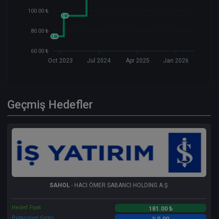
100.00 ₺
80.00 ₺
60.00 ₺
Oct 2023
Jul 2024
Apr 2025
Jan 2026
Geçmiş Hedefler
SAHOL
- HACI ÖMER SABANCI HOLDİNG A.Ş.
Hedef Fiyat
181.00 ₺
Potansiyel Getiri
%0.00