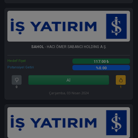
SAHOL
- HACI ÖMER SABANCI HOLDİNG A.Ş.
Hedef Fiyat
117.00 ₺
Potansiyel Getiri
%0.00
Al
0
1
Çarşamba, 03 Nisan 2024