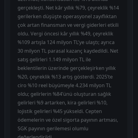
gerçekleşti. Net kâr yıllık %79, çeyreklik %14
gerilerken düşüşte operasyonel zayıflıktan
çok artan finansman ve vergi giderleri etkili
oldu. Vergi öncesi kâr yıllık %49, çeyreklik
%109 artışla 124 milyon TL’ye ulaştı; ayrıca
30 milyon TL parasal kazanç kaydedildi. Net
satış gelirleri 1.149 milyon TL ile
beklentilerin üzerinde gerçekleşirken yıllık
%20, çeyreklik %13 artış gösterdi. 2025’te
ciro %10 reel büyümeyle 4.234 milyon TL
oldu; gelirlerin %84’ünü oluşturan sağlık
gelirleri %9 artarken, kira gelirleri %10,
lojistik gelirleri %45 yükseldi. Cepten
ödemelerin ve özel sigorta payının artması,
SGK payının gerilemesi olumlu
değerlendirildi.