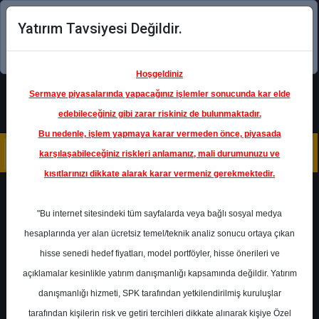
Yatırım Tavsiyesi Değildir.
Şimdi uygulamayı indirin!
Hoşgeldiniz
Sermaye piyasalarında yapacağınız işlemler sonucunda kar elde
edebileceğiniz gibi zarar riskiniz de bulunmaktadır.
Bu nedenle, işlem yapmaya karar vermeden önce, piyasada
karşılaşabileceğiniz riskleri anlamanız, mali durumunuzu ve
kısıtlarınızı dikkate alarak karar vermeniz gerekmektedir.
Geri Dön
"Bu internet sitesindeki tüm sayfalarda veya bağlı sosyal medya
Katılım Endeksinde
hesaplarında yer alan ücretsiz temel/teknik analiz sonucu ortaya çıkan
hisse senedi hedef fiyatları, model portföyler, hisse önerileri ve
açıklamalar kesinlikle yatırım danışmanlığı kapsamında değildir. Yatırım
LKMNH
- LOKMAN HEKİM
ENGÜRÜSAĞ SAĞLIK, TURİZM,
danışmanlığı hizmeti, SPK tarafından yetkilendirilmiş kuruluşlar
EĞİTİM HİZMETLERİ
Hedef Fiyat
27.70 ₺
tarafından kişilerin risk ve getiri tercihleri dikkate alınarak kişiye Özel