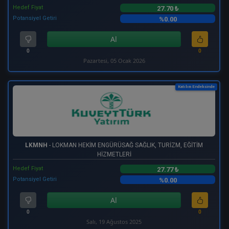
Hedef Fiyat
27.70 ₺
Potansiyel Getiri
%0.00
Al
0
0
Pazartesi, 05 Ocak 2026
Katılım Endeksinde
LKMNH
- LOKMAN HEKİM ENGÜRÜSAĞ SAĞLIK, TURİZM, EĞİTİM
HİZMETLERİ
Hedef Fiyat
27.77 ₺
Potansiyel Getiri
%0.00
Al
0
0
Salı, 19 Ağustos 2025