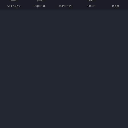
Ana Sayfa
Raporlar
M.Portföy
Radar
Diğer
İletişim
Bilgi ve Reklam için bizimle iletişime geçin!
iletisim@hedeffiyat.com.tr