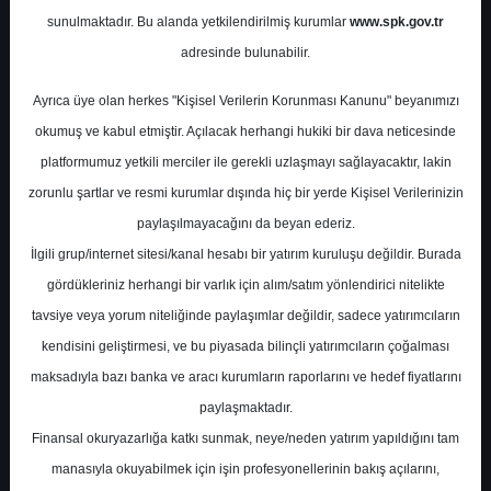
Potansiyel
%0.00
sunulmaktadır. Bu alanda yetkilendirilmiş kurumlar
www.spk.gov.tr
Getiri
adresinde bulunabilir.
Al
0
0
Ayrıca üye olan herkes "Kişisel Verilerin Korunması Kanunu" beyanımızı
Perşembe, 26 Şubat 2026
okumuş ve kabul etmiştir. Açılacak herhangi hukiki bir dava neticesinde
platformumuz yetkili merciler ile gerekli uzlaşmayı sağlayacaktır, lakin
zorunlu şartlar ve resmi kurumlar dışında hiç bir yerde Kişisel Verilerinizin
paylaşılmayacağını da beyan ederiz.
İlgili grup/internet sitesi/kanal hesabı bir yatırım kuruluşu değildir. Burada
gördükleriniz herhangi bir varlık için alım/satım yönlendirici nitelikte
tavsiye veya yorum niteliğinde paylaşımlar değildir, sadece yatırımcıların
En Yüksek Tahmin
30,40 ₺
kendisini geliştirmesi, ve bu piyasada bilinçli yatırımcıların çoğalması
Ortalama Fiyat Tahmini
26,83 ₺
maksadıyla bazı banka ve aracı kurumların raporlarını ve hedef fiyatlarını
En Düşük Tahmin
23,70 ₺
paylaşmaktadır.
Ortalama Getiri Potansiyeli
%100.04
Finansal okuryazarlığa katkı sunmak, neye/neden yatırım yapıldığını tam
manasıyla okuyabilmek için işin profesyonellerinin bakış açılarını,