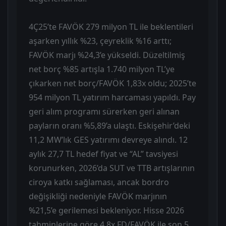
4Ç25’te FAVÖK 279 milyon TL ile beklentileri
aşarken yıllık %23, çeyreklik %16 arttı;
FAVÖK marjı %24,3’e yükseldi. Düzeltilmiş
net borç %85 artışla 1.740 milyon TL’ye
çıkarken net borç/FAVÖK 1,83x oldu; 2025’te
954 milyon TL yatırım harcaması yapıldı. Pay
geri alım programı sürerken geri alınan
payların oranı %5,89’a ulaştı. Eskişehir’deki
11,2 MW’lık GES yatırımı devreye alındı. 12
aylık 27,7 TL hedef fiyat ve “AL” tavsiyesi
korunurken, 2026’da SUT ve TTB artışlarının
ciroya katkı sağlaması, ancak bordro
değişikliği nedeniyle FAVÖK marjının
%21,5’e gerilemesi bekleniyor. Hisse 2026
tahminlerine göre 4,8x FD/FAVÖK ile son 5