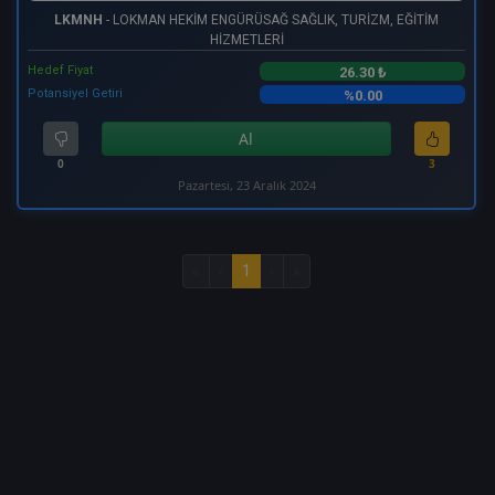
LKMNH
- LOKMAN HEKİM ENGÜRÜSAĞ SAĞLIK, TURİZM, EĞİTİM
HİZMETLERİ
Hedef Fiyat
26.30 ₺
Potansiyel Getiri
%0.00
Al
0
3
Pazartesi, 23 Aralık 2024
«
‹
1
›
»