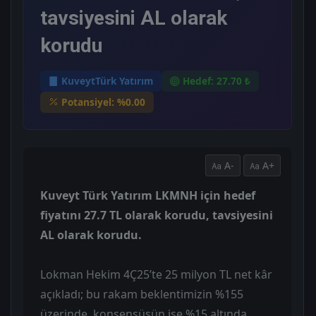
tavsiyesini AL olarak
korudu
KuveytTürk Yatırım
Hedef: 27.70 ₺
Potansiyel: %0.00
A-
A+
Kuveyt Türk Yatırım LKMNH için hedef
fiyatını 27.7 TL olarak korudu, tavsiyesini
AL olarak korudu.
Lokman Hekim 4Ç25’te 25 milyon TL net kâr
açıkladı; bu rakam beklentimizin %155
üzerinde, konsensüsün ise %15 altında