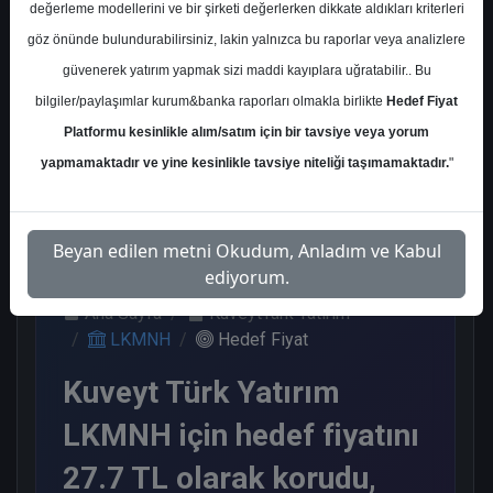
değerleme modellerini ve bir şirketi değerlerken dikkate aldıkları kriterleri
Kurum Sayısı
göz önünde bulundurabilirsiniz, lakin yalnızca bu raporlar veya analizlere
4
güvenerek yatırım yapmak sizi maddi kayıplara uğratabilir.. Bu
Al
Endeks Üstü Get.
bilgiler/paylaşımlar kurum&banka raporları olmakla birlikte
Hedef Fiyat
Platformu kesinlikle alım/satım için bir tavsiye veya yorum
3
1
yapmamaktadır ve yine kesinlikle tavsiye niteliği taşımamaktadır.
"
Perşembe, 26 Şubat 2026
Beyan edilen metni Okudum, Anladım ve Kabul
ediyorum.
Ana Sayfa
KuveytTürk Yatırım
LKMNH
Hedef Fiyat
Kuveyt Türk Yatırım
LKMNH için hedef fiyatını
27.7 TL olarak korudu,