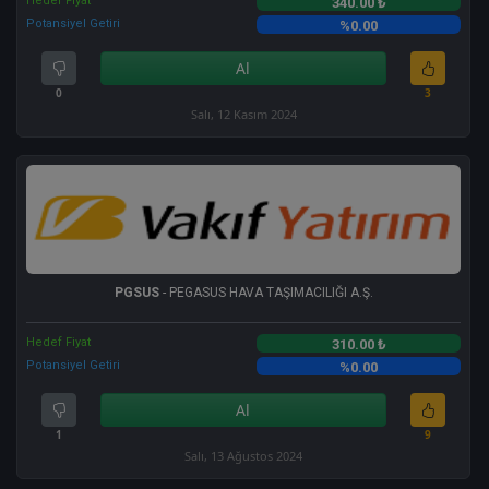
Hedef Fiyat
340.00 ₺
Potansiyel Getiri
%0.00
Al
0
3
Salı, 12 Kasım 2024
PGSUS
- PEGASUS HAVA TAŞIMACILIĞI A.Ş.
Hedef Fiyat
310.00 ₺
Potansiyel Getiri
%0.00
Al
1
9
Salı, 13 Ağustos 2024