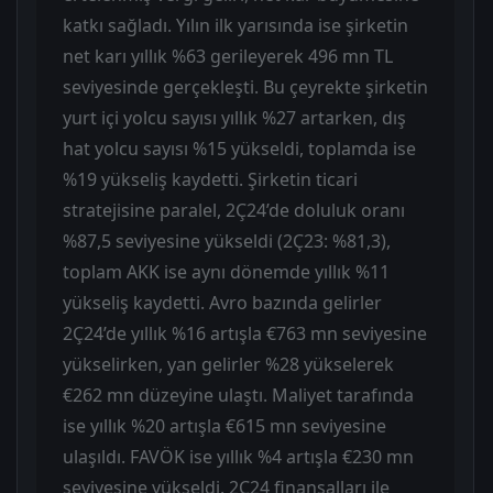
katkı sağladı. Yılın ilk yarısında ise şirketin
net karı yıllık %63 gerileyerek 496 mn TL
seviyesinde gerçekleşti. Bu çeyrekte şirketin
yurt içi yolcu sayısı yıllık %27 artarken, dış
hat yolcu sayısı %15 yükseldi, toplamda ise
%19 yükseliş kaydetti. Şirketin ticari
stratejisine paralel, 2Ç24’de doluluk oranı
%87,5 seviyesine yükseldi (2Ç23: %81,3),
toplam AKK ise aynı dönemde yıllık %11
yükseliş kaydetti. Avro bazında gelirler
2Ç24’de yıllık %16 artışla €763 mn seviyesine
yükselirken, yan gelirler %28 yükselerek
€262 mn düzeyine ulaştı. Maliyet tarafında
ise yıllık %20 artışla €615 mn seviyesine
ulaşıldı. FAVÖK ise yıllık %4 artışla €230 mn
seviyesine yükseldi. 2Ç24 finansalları ile