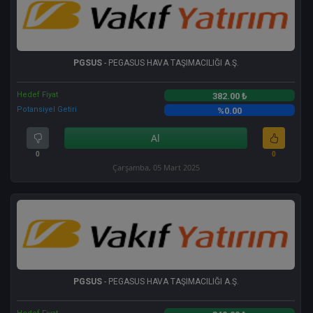
PGSUS
- PEGASUS HAVA TAŞIMACILIĞI A.Ş.
Hedef Fiyat
382.00 ₺
Potansiyel Getiri
%0.00
Al
0
0
Çarşamba, 05 Mart 2025
PGSUS
- PEGASUS HAVA TAŞIMACILIĞI A.Ş.