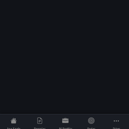
Ana Sayfa
Raporlar
M.Portföy
Radar
Diğer