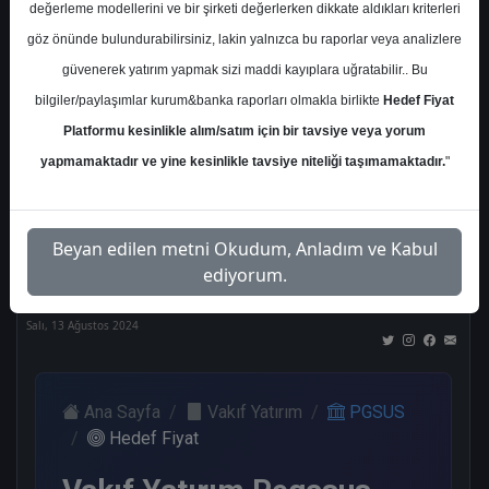
değerleme modellerini ve bir şirketi değerlerken dikkate aldıkları kriterleri
Kurum Sayısı
göz önünde bulundurabilirsiniz, lakin yalnızca bu raporlar veya analizlere
18
güvenerek yatırım yapmak sizi maddi kayıplara uğratabilir.. Bu
Al
Tut
End.
Endeks
Tavsiye
bilgiler/paylaşımlar kurum&banka raporları olmakla birlikte
Hedef Fiyat
Paralel
Üstü
Yok
Get.
Get.
Platformu kesinlikle alım/satım için bir tavsiye veya yorum
9
2
2
2
2
yapmamaktadır ve yine kesinlikle tavsiye niteliği taşımamaktadır.
"
Nötr
Beyan edilen metni Okudum, Anladım ve Kabul
1
ediyorum.
Salı, 13 Ağustos 2024
Ana Sayfa
Vakıf Yatırım
PGSUS
Hedef Fiyat