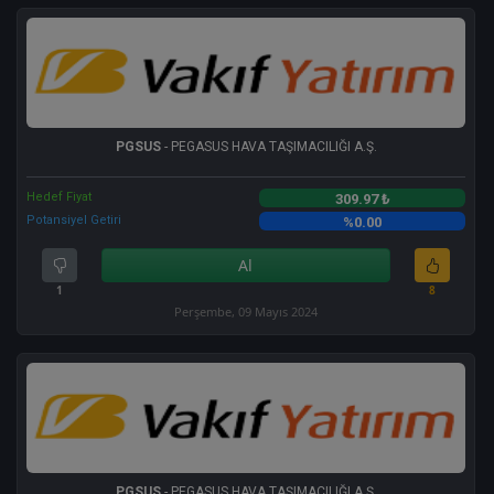
PGSUS
- PEGASUS HAVA TAŞIMACILIĞI A.Ş.
Hedef Fiyat
309.97 ₺
Potansiyel Getiri
%0.00
Al
1
8
Perşembe, 09 Mayıs 2024
PGSUS
- PEGASUS HAVA TAŞIMACILIĞI A.Ş.