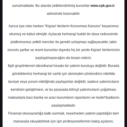
Potansiyel
%0.00
sunulmaktadır. Bu alanda yetkilendirilmiş kurumlar
www.spk.gov.tr
Getiri
adresinde bulunabilir.
Al
1
9
Ayrıca üye olan herkes "Kişisel Verilerin Korunması Kanunu" beyanımızı
Salı, 13 Ağustos 2024
okumuş ve kabul etmiştir. Açılacak herhangi hukiki bir dava neticesinde
platformumuz yetkili merciler ile gerekli uzlaşmayı sağlayacaktır, lakin
zorunlu şartlar ve resmi kurumlar dışında hiç bir yerde Kişisel Verilerinizin
paylaşılmayacağını da beyan ederiz.
İlgili grup/internet sitesi/kanal hesabı bir yatırım kuruluşu değildir. Burada
gördükleriniz herhangi bir varlık için alım/satım yönlendirici nitelikte
tavsiye veya yorum niteliğinde paylaşımlar değildir, sadece yatırımcıların
En Yüksek Tahmin
364,70 ₺
kendisini geliştirmesi, ve bu piyasada bilinçli yatırımcıların çoğalması
Ortalama Fiyat Tahmini
259,86 ₺
maksadıyla bazı banka ve aracı kurumların raporlarını ve hedef fiyatlarını
En Düşük Tahmin
187,00 ₺
paylaşmaktadır.
Ortalama Getiri Potansiyeli
%67.97
Finansal okuryazarlığa katkı sunmak, neye/neden yatırım yapıldığını tam
manasıyla okuyabilmek için işin profesyonellerinin bakış açılarını,