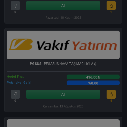
Al
0
1
Pazartesi, 10 Kasım 2025
PGSUS
- PEGASUS HAVA TAŞIMACILIĞI A.Ş.
Hedef Fiyat
416.00 ₺
Potansiyel Getiri
%0.00
Al
0
4
Çarşamba, 13 Ağustos 2025