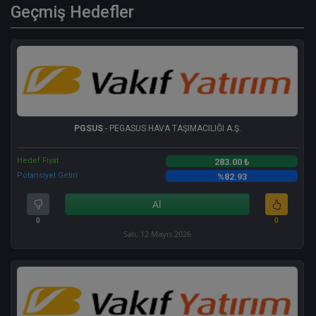
Geçmiş Hedefler
PGSUS
- PEGASUS HAVA TAŞIMACILIĞI A.Ş.
Hedef Fiyat
283.00 ₺
Potansiyel Getiri
%82.93
Al
0
0
Salı, 12 Mayıs 2026