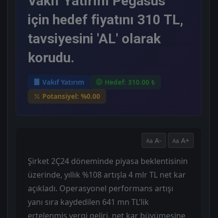
Vakıf Yatırım Pegasus
için hedef fiyatını 310 TL,
tavsiyesini 'AL' olarak
korudu.
Vakıf Yatırım
Hedef: 310.00 ₺
Potansiyel: %0.00
A-
A+
Şirket 2Ç24 döneminde piyasa beklentisinin
üzerinde, yıllık %108 artışla 4 mlr TL net kar
açıkladı. Operasyonel performans artışı
yanı sıra kaydedilen 641 mn TL’lik
ertelenmiş vergi geliri, net kar büyümesine