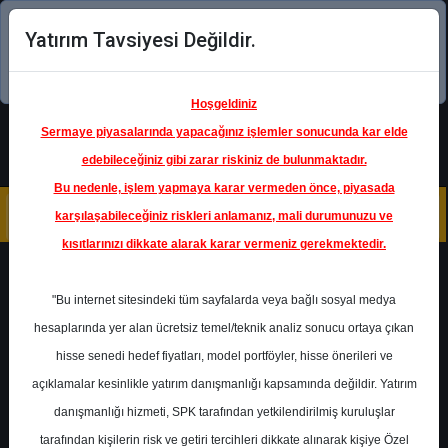
Yatırım Tavsiyesi Değildir.
Şimdi uygulamayı indirin!
Hoşgeldiniz
Sermaye piyasalarında yapacağınız işlemler sonucunda kar elde
edebileceğiniz gibi zarar riskiniz de bulunmaktadır.
Bu nedenle, işlem yapmaya karar vermeden önce, piyasada
karşılaşabileceğiniz riskleri anlamanız, mali durumunuzu ve
kısıtlarınızı dikkate alarak karar vermeniz gerekmektedir.
Geri Dön
"Bu internet sitesindeki tüm sayfalarda veya bağlı sosyal medya
hesaplarında yer alan ücretsiz temel/teknik analiz sonucu ortaya çıkan
hisse senedi hedef fiyatları, model portföyler, hisse önerileri ve
açıklamalar kesinlikle yatırım danışmanlığı kapsamında değildir. Yatırım
PGSUS
- PEGASUS HAVA
TAŞIMACILIĞI A.Ş.
danışmanlığı hizmeti, SPK tarafından yetkilendirilmiş kuruluşlar
Hedef Fiyat
310.00 ₺
tarafından kişilerin risk ve getiri tercihleri dikkate alınarak kişiye Özel