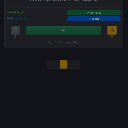
Hedef Fiyat
274.16 ₺
Potansiyel Getiri
%0.00
Al
0
0
Salı, 15 Ağustos 2023
«
‹
1
›
»