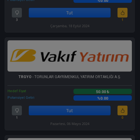
%0.00
Tut
3
1
Çarşamba, 18 Eylül 2024
TRGYO
- TORUNLAR GAYRİMENKUL YATIRIM ORTAKLIĞI A.Ş.
Hedef Fiyat
50.00 ₺
Potansiyel Getiri
%0.00
Tut
1
0
Pazartesi, 06 Mayıs 2024