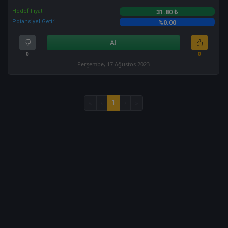
Hedef Fiyat
31.80 ₺
Potansiyel Getiri
%0.00
Al
0
0
Perşembe, 17 Ağustos 2023
«
‹
1
›
»