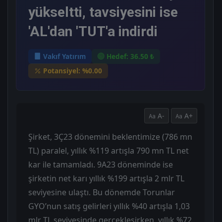
yükseltti, tavsiyesini ise
'AL'dan 'TUT'a indirdi
Vakıf Yatırım
Hedef: 36.50 ₺
Potansiyel: %0.00
A-
A+
Şirket, 3Ç23 dönemini beklentimize (786 mn
TL) paralel, yıllık %119 artışla 790 mn TL net
kar ile tamamladı. 9A23 döneminde ise
şirketin net karı yıllık %199 artışla 2 mlr TL
seviyesine ulaştı. Bu dönemde Torunlar
GYO’nun satış gelirleri yıllık %40 artışla 1,03
mlr TL seviyesinde gerçekleşirken, yıllık %72