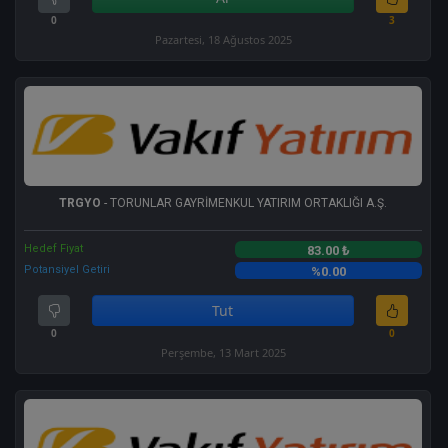
0
3
Pazartesi, 18 Ağustos 2025
TRGYO
- TORUNLAR GAYRİMENKUL YATIRIM ORTAKLIĞI A.Ş.
Hedef Fiyat
83.00 ₺
Potansiyel Getiri
%0.00
Tut
0
0
Perşembe, 13 Mart 2025