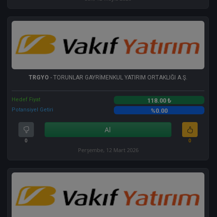
TRGYO
- TORUNLAR GAYRİMENKUL YATIRIM ORTAKLIĞI A.Ş.
Hedef Fiyat
118.00 ₺
Potansiyel Getiri
%0.00
Al
0
0
Perşembe, 12 Mart 2026