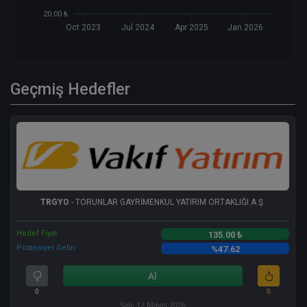
20.00 ₺
Oct 2023
Jul 2024
Apr 2025
Jan 2026
Geçmiş Hedefler
TRGYO
- TORUNLAR GAYRİMENKUL YATIRIM ORTAKLIĞI A.Ş.
Hedef Fiyat
135.00 ₺
Potansiyel Getiri
%47.62
Al
0
0
Salı, 12 Mayıs 2026