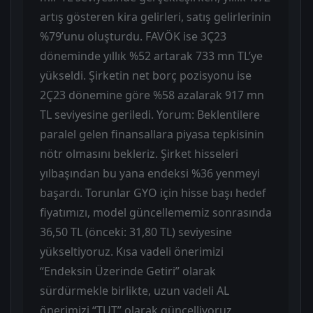
artış gösteren kira gelirleri, satış gelirlerinin
%79’unu oluşturdu. FAVÖK ise 3Ç23
döneminde yıllık %52 artarak 733 mn TL’ye
yükseldi. Şirketin net borç pozisyonu ise
2Ç23 dönemine göre %58 azalarak 917 mn
TL seviyesine geriledi. Yorum: Beklentilere
paralel gelen finansallara piyasa tepkisinin
nötr olmasını bekleriz. Şirket hisseleri
yılbaşından bu yana endeksi %36 yenmeyi
başardı. Torunlar GYO için hisse başı hedef
fiyatımızı, model güncellememiz sonrasında
36,50 TL (önceki: 31,80 TL) seviyesine
yükseltiyoruz. Kısa vadeli önerimizi
“Endeksin Üzerinde Getiri” olarak
sürdürmekle birlikte, uzun vadeli AL
önerimizi “TUT” olarak güncelliyoruz.