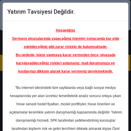
Yatırım Tavsiyesi Değildir.
Şimdi uygulamayı indirin!
Hoşgeldiniz
Sermaye piyasalarında yapacağınız işlemler sonucunda kar elde
edebileceğiniz gibi zarar riskiniz de bulunmaktadır.
Bu nedenle, işlem yapmaya karar vermeden önce, piyasada
karşılaşabileceğiniz riskleri anlamanız, mali durumunuzu ve
kısıtlarınızı dikkate alarak karar vermeniz gerekmektedir.
Geri Dön
"Bu internet sitesindeki tüm sayfalarda veya bağlı sosyal medya
hesaplarında yer alan ücretsiz temel/teknik analiz sonucu ortaya çıkan
hisse senedi hedef fiyatları, model portföyler, hisse önerileri ve
açıklamalar kesinlikle yatırım danışmanlığı kapsamında değildir. Yatırım
TRGYO
- TORUNLAR
GAYRİMENKUL YATIRIM
danışmanlığı hizmeti, SPK tarafından yetkilendirilmiş kuruluşlar
ORTAKLIĞI A.Ş.
Hedef Fiyat
36.50 ₺
tarafından kişilerin risk ve getiri tercihleri dikkate alınarak kişiye Özel