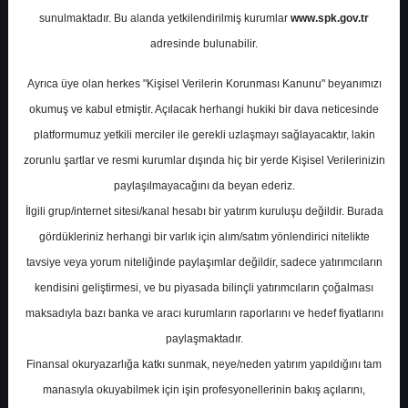
Potansiyel
%0.00
sunulmaktadır. Bu alanda yetkilendirilmiş kurumlar
www.spk.gov.tr
Getiri
adresinde bulunabilir.
Tut
1
3
Ayrıca üye olan herkes "Kişisel Verilerin Korunması Kanunu" beyanımızı
Perşembe, 09 Kasım 2023
okumuş ve kabul etmiştir. Açılacak herhangi hukiki bir dava neticesinde
platformumuz yetkili merciler ile gerekli uzlaşmayı sağlayacaktır, lakin
zorunlu şartlar ve resmi kurumlar dışında hiç bir yerde Kişisel Verilerinizin
paylaşılmayacağını da beyan ederiz.
İlgili grup/internet sitesi/kanal hesabı bir yatırım kuruluşu değildir. Burada
gördükleriniz herhangi bir varlık için alım/satım yönlendirici nitelikte
tavsiye veya yorum niteliğinde paylaşımlar değildir, sadece yatırımcıların
En Yüksek Tahmin
156,97 ₺
kendisini geliştirmesi, ve bu piyasada bilinçli yatırımcıların çoğalması
Ortalama Fiyat Tahmini
131,80 ₺
maksadıyla bazı banka ve aracı kurumların raporlarını ve hedef fiyatlarını
En Düşük Tahmin
111,00 ₺
paylaşmaktadır.
Ortalama Getiri Potansiyeli
%44.12
Finansal okuryazarlığa katkı sunmak, neye/neden yatırım yapıldığını tam
manasıyla okuyabilmek için işin profesyonellerinin bakış açılarını,