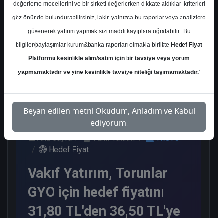
değerleme modellerini ve bir şirketi değerlerken dikkate aldıkları kriterleri
Kurum Sayısı
göz önünde bulundurabilirsiniz, lakin yalnızca bu raporlar veya analizlere
6
güvenerek yatırım yapmak sizi maddi kayıplara uğratabilir.. Bu
Al
Endeks Üstü Get.
bilgiler/paylaşımlar kurum&banka raporları olmakla birlikte
Hedef Fiyat
Platformu kesinlikle alım/satım için bir tavsiye veya yorum
4
2
yapmamaktadır ve yine kesinlikle tavsiye niteliği taşımamaktadır.
"
Perşembe, 09 Kasım 2023
Beyan edilen metni Okudum, Anladım ve Kabul
ediyorum.
Ana Sayfa
Vakıf Yatırım
TRGYO
Hedef Fiyat
Vakıf Yatırım, Torunlar
GYO için hedef fiyatını
31,80 TL'den 36,50 TL'ye