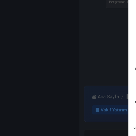
Perşembe, 17 Ağ
Ana Sayfa
V
Vakıf Yatırım
u