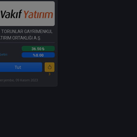
- TORUNLAR GAYRİMENKUL
TIRIM ORTAKLIĞI A.Ş.
36.50 ₺
etiri
%0.00
Tut
3
erşembe, 09 Kasım 2023