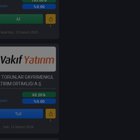
105.00 ₺
etiri
%0.00
Al
1
Pazartesi, 10 Kasım 2025
- TORUNLAR GAYRİMENKUL
TIRIM ORTAKLIĞI A.Ş.
63.20 ₺
etiri
%0.00
Tut
1
Salı, 12 Kasım 2024