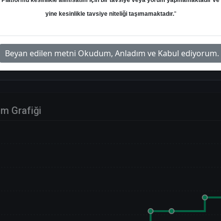
Platformu kesinlikle alım/satım için bir tavsiye veya yorum yapmamaktadır ve
yine kesinlikle tavsiye niteliği taşımamaktadır.
"
ektör Raporu ve Hedef Fiyatlar
Beyan edilen metni Okudum, Anladım ve Kabul ediyorum.
im Grafiği