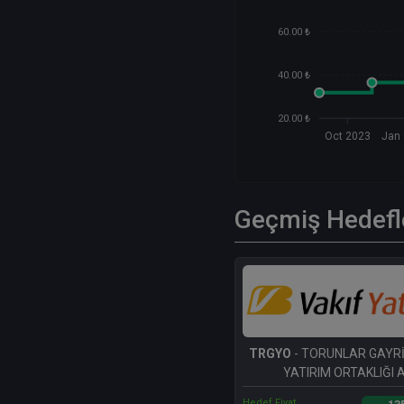
60.00 ₺
40.00 ₺
20.00 ₺
Oct 2023
Jan
Geçmiş Hedefl
TRGYO
- TORUNLAR GAYR
YATIRIM ORTAKLIĞI A
Hedef Fiyat