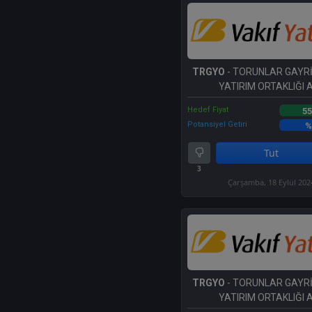
TRGYO
- TORUNLAR GAYR
YATIRIM ORTAKLIĞI A
Hedef Fiyat
55
Potansiyel Getiri
%
Tut
3
Çarşamba, 18 Eylül 202
TRGYO
- TORUNLAR GAYR
YATIRIM ORTAKLIĞI A