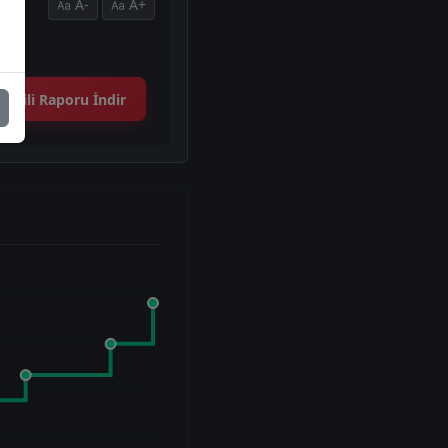
A-
A+
İlgili Raporu İndir