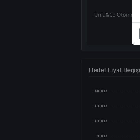
Ünlü&Co Otomotiv S
Hedef Fiyat Değiş
140.00 ₺
120.00 ₺
100.00 ₺
80.00 ₺