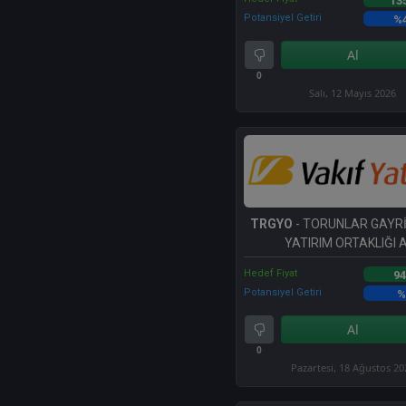
13
Potansiyel Getiri
%
Al
0
Salı, 12 Mayıs 2026
TRGYO
- TORUNLAR GAYR
YATIRIM ORTAKLIĞI A
Hedef Fiyat
94
Potansiyel Getiri
%
Al
0
Pazartesi, 18 Ağustos 20