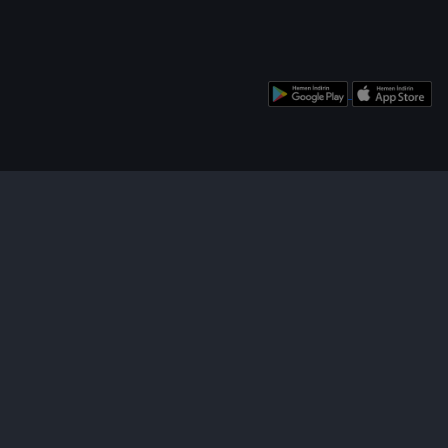
enü
Bizi Takip Edin!