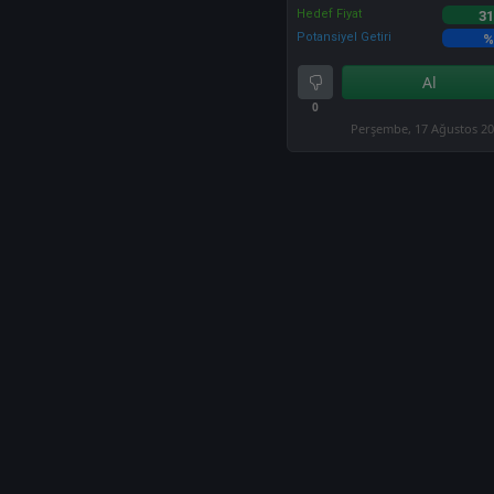
Hedef Fiyat
31
Potansiyel Getiri
%
Al
0
Perşembe, 17 Ağustos 2