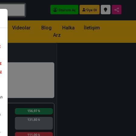
Oturum Aç
Üye Ol
z
Videolar
Blog
Halka
İletişim
Arz
z
z
iz
an
n
156,97 ₺
a
131,80 ₺
.
n
111,00 ₺