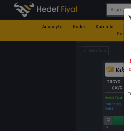
Y
Anasayfa
Radar
Kurumlar
Mo
Portfö
Geri Dön
r
TRGYO
- TO
GAYRİME
"
YATIRIM ORT
Hedef Fiyat
A.Ş.
Potansiyel
Getiri
Al
0