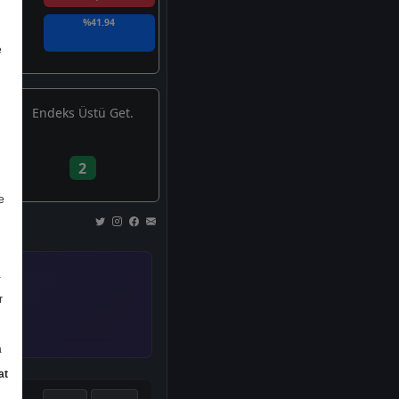
%41.94
e
Endeks Üstü Get.
2
e
a
r
a
at