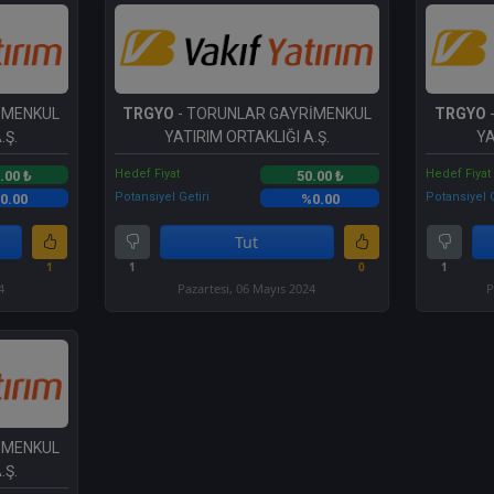
İMENKUL
TRGYO
- TORUNLAR GAYRİMENKUL
TRGYO
.Ş.
YATIRIM ORTAKLIĞI A.Ş.
YA
Hedef Fiyat
Hedef Fiyat
.00 ₺
50.00 ₺
Potansiyel Getiri
Potansiyel G
0.00
%0.00
Tut
1
1
0
1
4
Pazartesi, 06 Mayıs 2024
P
İMENKUL
.Ş.