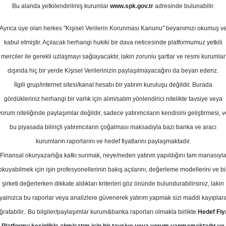
ustos 2023
Bu alanda yetkilendirilmiş kurumlar
www.spk.gov.tr
adresinde bulunabilir.
Ortalama Getiri
Potansiyeli
Ayrıca üye olan herkes "Kişisel Verilerin Korunması Kanunu" beyanımızı okumuş v
kabul etmiştir. Açılacak herhangi hukiki bir dava neticesinde platformumuz yetkili
merciler ile gerekli uzlaşmayı sağlayacaktır, lakin zorunlu şartlar ve resmi kurumlar
Al
dışında hiç bir yerde Kişisel Verilerinizin paylaşılmayacağını da beyan ederiz.
Kurum Sayısı
İlgili grup/internet sitesi/kanal hesabı bir yatırım kuruluşu değildir. Burada
6
4
gördükleriniz herhangi bir varlık için alım/satım yönlendirici nitelikte tavsiye veya
yorum niteliğinde paylaşımlar değildir, sadece yatırımcıların kendisini geliştirmesi, v
Perşembe, 17 Ağustos 2023
bu piyasada bilinçli yatırımcıların çoğalması maksadıyla bazı banka ve aracı
kurumların raporlarını ve hedef fiyatlarını paylaşmaktadır.
Finansal okuryazarlığa katkı sunmak, neye/neden yatırım yapıldığını tam manasıyl
akıf Yatırım
TRGYO
Hedef Fiyat
okuyabilmek için işin profesyonellerinin bakış açılarını, değerleme modellerini ve bi
Hedef: 31.80 ₺
Potansiyel: %0.00
şirketi değerlerken dikkate aldıkları kriterleri göz önünde bulundurabilirsiniz, lakin
yalnızca bu raporlar veya analizlere güvenerek yatırım yapmak sizi maddi kayıplar
ğratabilir.. Bu bilgiler/paylaşımlar kurum&banka raporları olmakla birlikte
Hedef Fiy