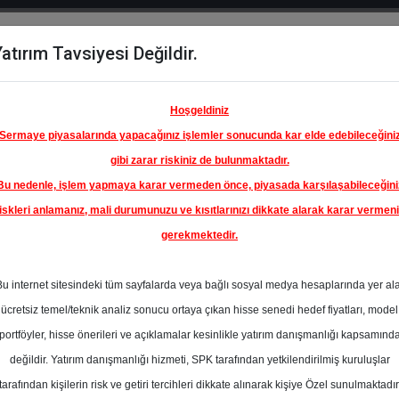
atırım Tavsiyesi Değildir.
del
Hisse
Öne
Raporlar
Partnerlerimi
y
Karşılaştır
Çıkanlar
Hoşgeldiniz
Sermaye piyasalarında yapacağınız işlemler sonucunda kar elde edebileceğini
gibi zarar riskiniz de bulunmaktadır.
Bu nedenle, işlem yapmaya karar vermeden önce, piyasada karşılaşabileceğini
iskleri anlamanız, mali durumunuzu ve kısıtlarınızı dikkate alarak karar vermen
gerekmektedir.
RUNLAR
NKUL
Bu internet sitesindeki tüm sayfalarda veya bağlı sosyal medya hesaplarında yer al
AKLIĞI
31.80 ₺
ücretsiz temel/teknik analiz sonucu ortaya çıkan hisse senedi hedef fiyatları, model
%0.00
En Yüksek Tahmi
portföyler, hisse önerileri ve açıklamalar kesinlikle yatırım danışmanlığı kapsamınd
Ortalama Fiyat
değildir. Yatırım danışmanlığı hizmeti, SPK tarafından yetkilendirilmiş kuruluşlar
Tahmini
tarafından kişilerin risk ve getiri tercihleri dikkate alınarak kişiye Özel sunulmaktadır
0
En Düşük Tahmi