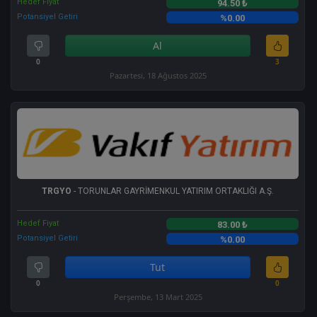
Hedef Fiyat
94.50 ₺
Potansiyel Getiri
%0.00
Al
0
3
Pazartesi, 18 Ağustos 2025
TRGYO
- TORUNLAR GAYRİMENKUL YATIRIM ORTAKLIĞI A.Ş.
Hedef Fiyat
83.00 ₺
Potansiyel Getiri
%0.00
Tut
0
0
Perşembe, 13 Mart 2025