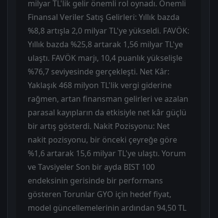
milyar TL'lik gelir önemli rol oynadı. Önemli
Finansal Veriler Satış Gelirleri: Yıllık bazda
%8,8 artışla 2,0 milyar TL'ye yükseldi. FAVÖK:
Yıllık bazda %25,8 artarak 1,56 milyar TL'ye
ulaştı. FAVÖK marjı, 10,4 puanlık yükselişle
%76,7 seviyesinde gerçekleşti. Net Kâr:
Yaklaşık 468 milyon TL'lik vergi giderine
rağmen, artan finansman gelirleri ve azalan
parasal kayıpların da etkisiyle net kâr güçlü
bir artış gösterdi. Nakit Pozisyonu: Net
nakit pozisyonu, bir önceki çeyreğe göre
%1,6 artarak 15,6 milyar TL'ye ulaştı. Yorum
ve Tavsiyeler Son bir ayda BIST 100
endeksinin gerisinde bir performans
gösteren Torunlar GYO için hedef fiyat,
model güncellemelerinin ardından 94,50 TL