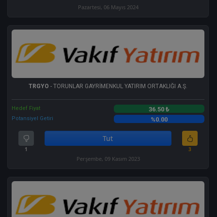
Pazartesi, 06 Mayıs 2024
TRGYO
- TORUNLAR GAYRİMENKUL YATIRIM ORTAKLIĞI A.Ş.
Hedef Fiyat
36.50 ₺
Potansiyel Getiri
%0.00
Tut
1
3
Perşembe, 09 Kasım 2023