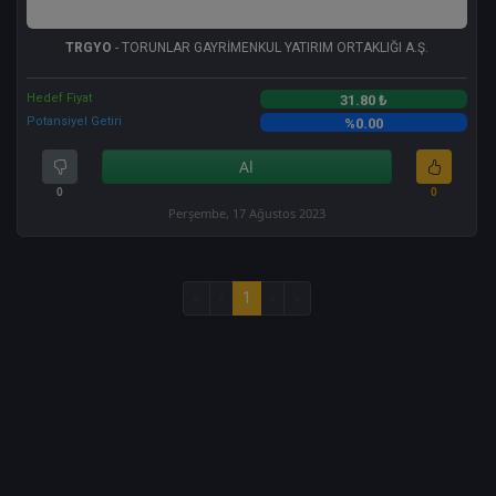
TRGYO
- TORUNLAR GAYRİMENKUL YATIRIM ORTAKLIĞI A.Ş.
Hedef Fiyat
31.80 ₺
Potansiyel Getiri
%0.00
Al
0
0
Perşembe, 17 Ağustos 2023
«
‹
1
›
»