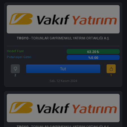
TRGYO
- TORUNLAR GAYRİMENKUL YATIRIM ORTAKLIĞI A.Ş.
Hedef Fiyat
63.20 ₺
Potansiyel Getiri
%0.00
Tut
2
1
Salı, 12 Kasım 2024
TRGYO
- TORUNLAR GAYRİMENKUL YATIRIM ORTAKLIĞI A.Ş.