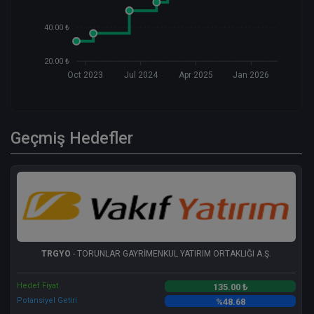
40.00 ₺
20.00 ₺
Oct 2023
Jul 2024
Apr 2025
Jan 2026
Geçmiş Hedefler
TRGYO
- TORUNLAR GAYRİMENKUL YATIRIM ORTAKLIĞI A.Ş.
Hedef Fiyat
135.00 ₺
Potansiyel Getiri
%48.68