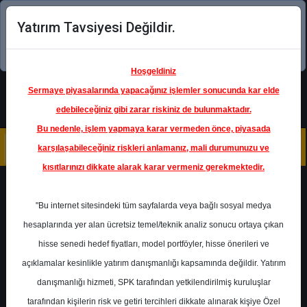
Yatırım Tavsiyesi Değildir.
Şimdi uygulamayı indirin!
Hoşgeldiniz
Sermaye piyasalarında yapacağınız işlemler sonucunda kar elde
edebileceğiniz gibi zarar riskiniz de bulunmaktadır.
Bu nedenle, işlem yapmaya karar vermeden önce, piyasada
karşılaşabileceğiniz riskleri anlamanız, mali durumunuzu ve
kısıtlarınızı dikkate alarak karar vermeniz gerekmektedir.
Geri Dön
"Bu internet sitesindeki tüm sayfalarda veya bağlı sosyal medya
hesaplarında yer alan ücretsiz temel/teknik analiz sonucu ortaya çıkan
hisse senedi hedef fiyatları, model portföyler, hisse önerileri ve
açıklamalar kesinlikle yatırım danışmanlığı kapsamında değildir. Yatırım
TRGYO
- TORUNLAR
GAYRİMENKUL YATIRIM
danışmanlığı hizmeti, SPK tarafından yetkilendirilmiş kuruluşlar
ORTAKLIĞI A.Ş.
Hedef Fiyat
94.50 ₺
tarafından kişilerin risk ve getiri tercihleri dikkate alınarak kişiye Özel