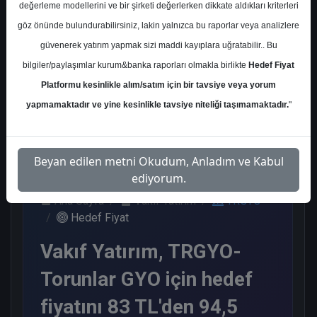
değerleme modellerini ve bir şirketi değerlerken dikkate aldıkları kriterleri
Kurum Sayısı
göz önünde bulundurabilirsiniz, lakin yalnızca bu raporlar veya analizlere
6
güvenerek yatırım yapmak sizi maddi kayıplara uğratabilir.. Bu
Al
Endeks Üstü Get.
bilgiler/paylaşımlar kurum&banka raporları olmakla birlikte
Hedef Fiyat
Platformu kesinlikle alım/satım için bir tavsiye veya yorum
4
2
yapmamaktadır ve yine kesinlikle tavsiye niteliği taşımamaktadır.
"
Pazartesi, 18 Ağustos 2025
Beyan edilen metni Okudum, Anladım ve Kabul
ediyorum.
Ana Sayfa
Vakıf Yatırım
TRGYO
Hedef Fiyat
Vakıf Yatırım, TRGYO-
Torunlar GYO için hedef
fiyatını 83 TL'den 94,5