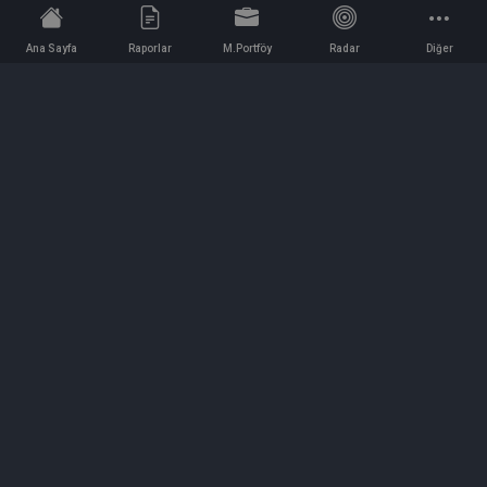
Ana Sayfa
Raporlar
M.Portföy
Radar
Diğer
İletişim
Bilgi ve Reklam için bizimle iletişime geçin!