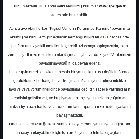
Potansiyel
%0.00
sunulmaktadır. Bu alanda yetkilendirilmiş kurumlar
www.spk.gov.tr
Getiri
adresinde bulunabilir.
Al
0
3
Ayrıca üye olan herkes "Kişisel Verilerin Korunması Kanunu" beyanımızı
Pazartesi, 18 Ağustos 2025
okumuş ve kabul etmiştir. Açılacak herhangi hukiki bir dava neticesinde
platformumuz yetkili merciler ile gerekli uzlaşmayı sağlayacaktır, lakin
zorunlu şartlar ve resmi kurumlar dışında hiç bir yerde Kişisel Verilerinizin
paylaşılmayacağını da beyan ederiz.
İlgili grup/internet sitesi/kanal hesabı bir yatırım kuruluşu değildir. Burada
gördükleriniz herhangi bir varlık için alım/satım yönlendirici nitelikte
tavsiye veya yorum niteliğinde paylaşımlar değildir, sadece yatırımcıların
En Yüksek Tahmin
156,97 ₺
kendisini geliştirmesi, ve bu piyasada bilinçli yatırımcıların çoğalması
Ortalama Fiyat Tahmini
131,80 ₺
maksadıyla bazı banka ve aracı kurumların raporlarını ve hedef fiyatlarını
En Düşük Tahmin
111,00 ₺
paylaşmaktadır.
Ortalama Getiri Potansiyeli
%45.15
Finansal okuryazarlığa katkı sunmak, neye/neden yatırım yapıldığını tam
manasıyla okuyabilmek için işin profesyonellerinin bakış açılarını,