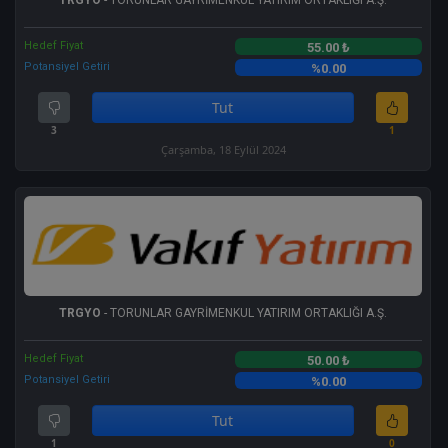
Hedef Fiyat
55.00 ₺
Potansiyel Getiri
%0.00
Tut
3
1
Çarşamba, 18 Eylül 2024
TRGYO
- TORUNLAR GAYRİMENKUL YATIRIM ORTAKLIĞI A.Ş.
Hedef Fiyat
50.00 ₺
Potansiyel Getiri
%0.00
Tut
1
0