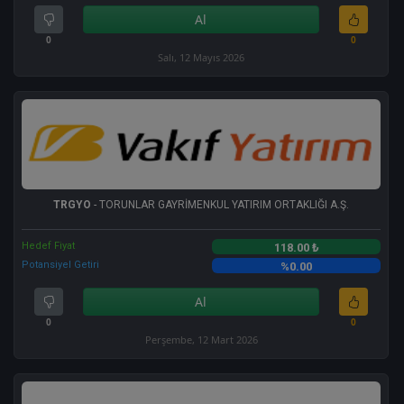
Al
0
0
Salı, 12 Mayıs 2026
TRGYO
- TORUNLAR GAYRİMENKUL YATIRIM ORTAKLIĞI A.Ş.
Hedef Fiyat
118.00 ₺
Potansiyel Getiri
%0.00
Al
0
0
Perşembe, 12 Mart 2026