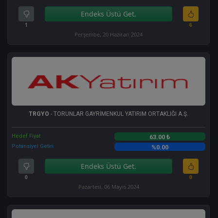
Endeks Üstü Get.
1
6
Perşembe, 20 Haziran 2024
TRGYO
- TORUNLAR GAYRİMENKUL YATIRIM ORTAKLIĞI A.Ş.
Hedef Fiyat
63.00 ₺
Potansiyel Getiri
%0.00
Endeks Üstü Get.
0
0
Pazartesi, 06 Mayıs 2024