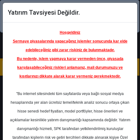
Yatırım Tavsiyesi Değildir.
Şimdi uygulamayı indirin!
Hoşgeldiniz
Sermaye piyasalarında yapacağınız işlemler sonucunda kar elde
edebileceğiniz gibi zarar riskiniz de bulunmaktadır.
Bu nedenle, işlem yapmaya karar vermeden önce, piyasada
karşılaşabileceğiniz riskleri anlamanız, mali durumunuzu ve
kısıtlarınızı dikkate alarak karar vermeniz gerekmektedir.
Geri Dön
"Bu internet sitesindeki tüm sayfalarda veya bağlı sosyal medya
hesaplarında yer alan ücretsiz temel/teknik analiz sonucu ortaya çıkan
hisse senedi hedef fiyatları, model portföyler, hisse önerileri ve
açıklamalar kesinlikle yatırım danışmanlığı kapsamında değildir. Yatırım
TRGYO
- TORUNLAR
GAYRİMENKUL YATIRIM
danışmanlığı hizmeti, SPK tarafından yetkilendirilmiş kuruluşlar
ORTAKLIĞI A.Ş.
Hedef Fiyat
79.00 ₺
tarafından kişilerin risk ve getiri tercihleri dikkate alınarak kişiye Özel