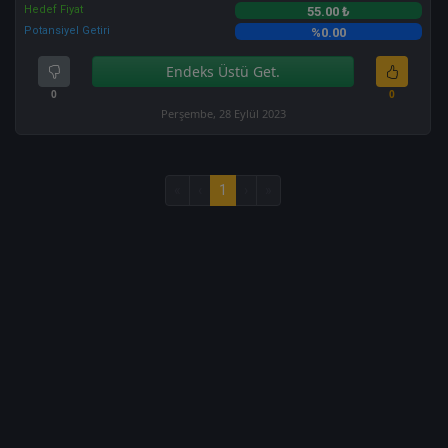
Hedef Fiyat
55.00 ₺
Potansiyel Getiri
%0.00
Endeks Üstü Get.
0
0
Perşembe, 28 Eylül 2023
«
‹
1
›
»