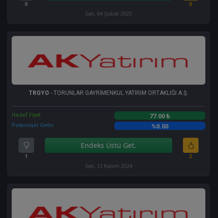
0
0
Salı, 04 Şubat 2025
TRGYO
- TORUNLAR GAYRİMENKUL YATIRIM ORTAKLIĞI A.Ş.
Hedef Fiyat
77.00 ₺
Potansiyel Getiri
%0.00
Endeks Üstü Get.
1
2
Salı, 12 Kasım 2024