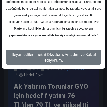
değerleme modellerini ve bir şirketi değerlerken dikkate aldıkları kriterleri
Kurum Sayısı
göz önünde bulundurabilirsiniz, lakin yalnızca bu raporlar veya analizlere
6
güvenerek yatırım yapmak sizi maddi kayıplara uğratabilir.. Bu
Al
Endeks Üstü Get.
bilgiler/paylaşımlar kurum&banka raporları olmakla birlikte
Hedef Fiyat
Platformu kesinlikle alım/satım için bir tavsiye veya yorum
4
2
yapmamaktadır ve yine kesinlikle tavsiye niteliği taşımamaktadır.
"
Salı, 03 Eylül 2024
Beyan edilen metni Okudum, Anladım ve Kabul
ediyorum.
Ana Sayfa
Ak Yatırım
TRGYO
Hedef Fiyat
Ak Yatırım Torunlar GYO
için hedef fiyatını 76
TL'den 79 TL'ye yükseltti,