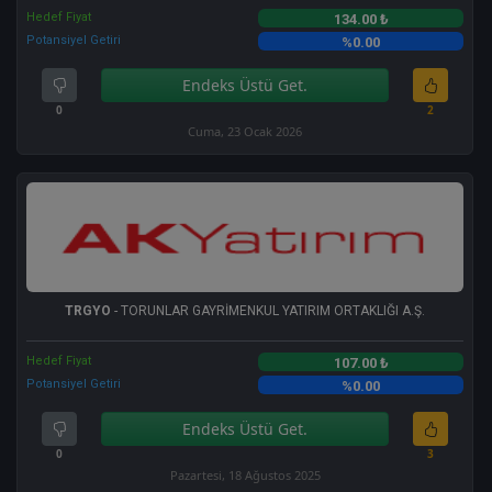
Hedef Fiyat
134.00 ₺
Potansiyel Getiri
%0.00
Endeks Üstü Get.
0
2
Cuma, 23 Ocak 2026
TRGYO
- TORUNLAR GAYRİMENKUL YATIRIM ORTAKLIĞI A.Ş.
Hedef Fiyat
107.00 ₺
Potansiyel Getiri
%0.00
Endeks Üstü Get.
0
3
Pazartesi, 18 Ağustos 2025