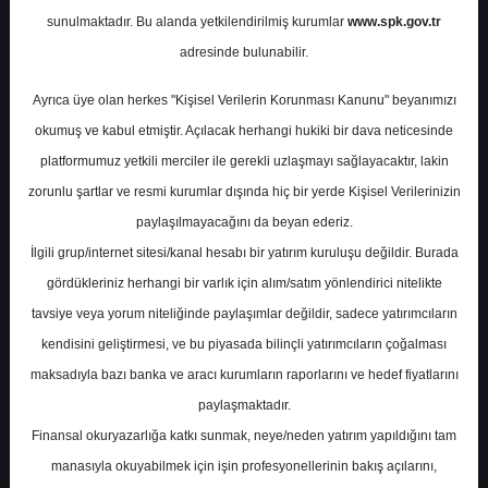
Potansiyel
%0.00
sunulmaktadır. Bu alanda yetkilendirilmiş kurumlar
www.spk.gov.tr
Getiri
adresinde bulunabilir.
Endeks Üstü
Get.
0
0
Ayrıca üye olan herkes "Kişisel Verilerin Korunması Kanunu" beyanımızı
Cuma, 15 Mayıs 2026
okumuş ve kabul etmiştir. Açılacak herhangi hukiki bir dava neticesinde
platformumuz yetkili merciler ile gerekli uzlaşmayı sağlayacaktır, lakin
zorunlu şartlar ve resmi kurumlar dışında hiç bir yerde Kişisel Verilerinizin
paylaşılmayacağını da beyan ederiz.
İlgili grup/internet sitesi/kanal hesabı bir yatırım kuruluşu değildir. Burada
gördükleriniz herhangi bir varlık için alım/satım yönlendirici nitelikte
tavsiye veya yorum niteliğinde paylaşımlar değildir, sadece yatırımcıların
En Yüksek Tahmin
71,40 ₺
kendisini geliştirmesi, ve bu piyasada bilinçli yatırımcıların çoğalması
Ortalama Fiyat Tahmini
60,12 ₺
maksadıyla bazı banka ve aracı kurumların raporlarını ve hedef fiyatlarını
En Düşük Tahmin
38,00 ₺
paylaşmaktadır.
Ortalama Getiri Potansiyeli
%15.28
Finansal okuryazarlığa katkı sunmak, neye/neden yatırım yapıldığını tam
manasıyla okuyabilmek için işin profesyonellerinin bakış açılarını,