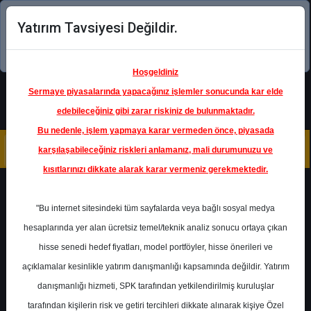
Yatırım Tavsiyesi Değildir.
Şimdi uygulamayı indirin!
Hoşgeldiniz
Sermaye piyasalarında yapacağınız işlemler sonucunda kar elde
edebileceğiniz gibi zarar riskiniz de bulunmaktadır.
Bu nedenle, işlem yapmaya karar vermeden önce, piyasada
karşılaşabileceğiniz riskleri anlamanız, mali durumunuzu ve
kısıtlarınızı dikkate alarak karar vermeniz gerekmektedir.
Geri Dön
"Bu internet sitesindeki tüm sayfalarda veya bağlı sosyal medya
hesaplarında yer alan ücretsiz temel/teknik analiz sonucu ortaya çıkan
hisse senedi hedef fiyatları, model portföyler, hisse önerileri ve
açıklamalar kesinlikle yatırım danışmanlığı kapsamında değildir. Yatırım
TRALT
- TÜRK ALTIN
İŞLETMELERİ
danışmanlığı hizmeti, SPK tarafından yetkilendirilmiş kuruluşlar
Hedef Fiyat
60.00 ₺
tarafından kişilerin risk ve getiri tercihleri dikkate alınarak kişiye Özel