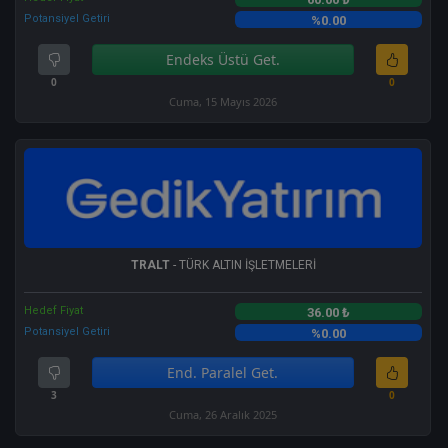
Potansiyel Getiri
%0.00
Endeks Üstü Get.
0
0
Cuma, 15 Mayıs 2026
TRALT
- TÜRK ALTIN İŞLETMELERİ
Hedef Fiyat
36.00 ₺
Potansiyel Getiri
%0.00
End. Paralel Get.
3
0
Cuma, 26 Aralık 2025