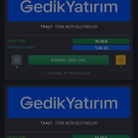
TRALT
- TÜRK ALTIN İŞLETMELERİ
Hedef Fiyat
70.00 ₺
Potansiyel Getiri
%34.23
Endeks Üstü Get.
0
1
Pazartesi, 27 Temmuz 2026
TRALT
- TÜRK ALTIN İŞLETMELERİ
Hedef Fiyat
60.00 ₺