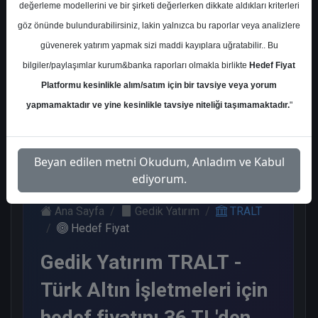
değerleme modellerini ve bir şirketi değerlerken dikkate aldıkları kriterleri
Kurum Sayısı
göz önünde bulundurabilirsiniz, lakin yalnızca bu raporlar veya analizlere
6
güvenerek yatırım yapmak sizi maddi kayıplara uğratabilir.. Bu
Al
Tut
End.
Endeks
Endeks
bilgiler/paylaşımlar kurum&banka raporları olmakla birlikte
Hedef Fiyat
Paralel
Altı
Üstü
Platformu kesinlikle alım/satım için bir tavsiye veya yorum
Get.
Get.
Get.
2
1
yapmamaktadır ve yine kesinlikle tavsiye niteliği taşımamaktadır.
"
1
1
1
Cuma, 15 Mayıs 2026
Beyan edilen metni Okudum, Anladım ve Kabul
ediyorum.
Ana Sayfa
Gedik Yatırım
TRALT
Hedef Fiyat
Gedik Yatırım TRALT -
Türk Altın İşletmeleri için
hedef fiyatını 36 TL'den