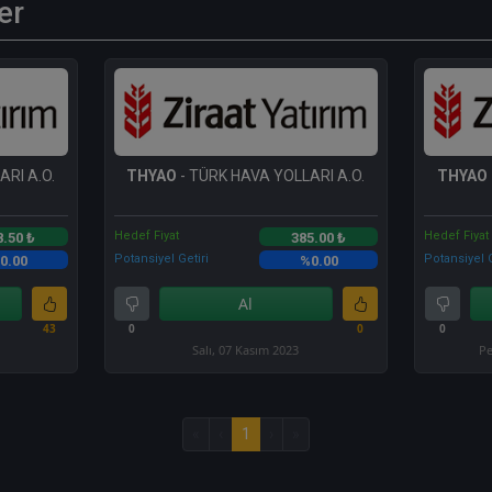
er
RI A.O.
THYAO
- TÜRK HAVA YOLLARI A.O.
THYAO
Hedef Fiyat
Hedef Fiyat
8.50 ₺
385.00 ₺
Potansiyel Getiri
Potansiyel G
0.00
%0.00
Al
43
0
0
0
Salı, 07 Kasım 2023
Pe
«
‹
1
›
»