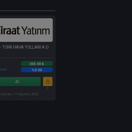
- TÜRK HAVA YOLLARI A.O.
365.00 ₺
etiri
%0.00
Al
1
rşembe, 17 Ağustos 2023