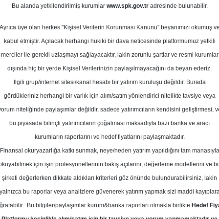
m 2023
Bu alanda yetkilendirilmiş kurumlar
www.spk.gov.tr
adresinde bulunabilir.
Ortalama Getiri
Potansiyeli
Ayrıca üye olan herkes "Kişisel Verilerin Korunması Kanunu" beyanımızı okumuş v
kabul etmiştir. Açılacak herhangi hukiki bir dava neticesinde platformumuz yetkili
merciler ile gerekli uzlaşmayı sağlayacaktır, lakin zorunlu şartlar ve resmi kurumlar
Al
Tut
dışında hiç bir yerde Kişisel Verilerinizin paylaşılmayacağını da beyan ederiz.
İlgili grup/internet sitesi/kanal hesabı bir yatırım kuruluşu değildir. Burada
9
1
Kurum Sayısı
gördükleriniz herhangi bir varlık için alım/satım yönlendirici nitelikte tavsiye veya
19
Tavsiye Yok
yorum niteliğinde paylaşımlar değildir, sadece yatırımcıların kendisini geliştirmesi, v
bu piyasada bilinçli yatırımcıların çoğalması maksadıyla bazı banka ve aracı
2
kurumların raporlarını ve hedef fiyatlarını paylaşmaktadır.
Finansal okuryazarlığa katkı sunmak, neye/neden yatırım yapıldığını tam manasıyl
okuyabilmek için işin profesyonellerinin bakış açılarını, değerleme modellerini ve bi
Salı, 07 Kasım 2023
şirketi değerlerken dikkate aldıkları kriterleri göz önünde bulundurabilirsiniz, lakin
yalnızca bu raporlar veya analizlere güvenerek yatırım yapmak sizi maddi kayıplar
raat Yatırım
THYAO
Hedef Fiyat
ğratabilir.. Bu bilgiler/paylaşımlar kurum&banka raporları olmakla birlikte
Hedef Fiy