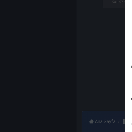
Salı, 07 Kası
Ana Sayfa
Zi
u