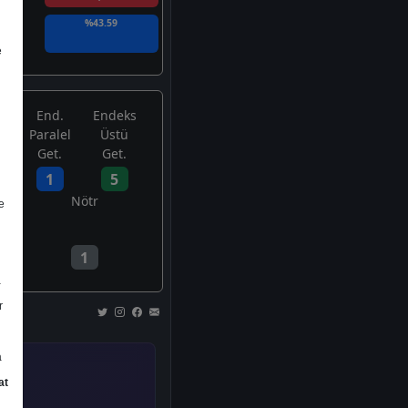
%43.59
e
End.
Endeks
Paralel
Üstü
Get.
Get.
1
5
Nötr
e
1
a
r
a
at