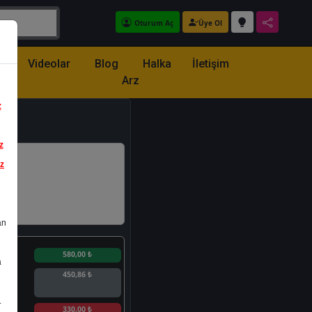
Oturum Aç
Üye Ol
z
Videolar
Blog
Halka
İletişim
Arz
z
z
iz
an
n
580,00 ₺
a
450,86 ₺
.
n
330,00 ₺