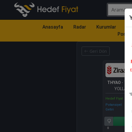
Y
Anasayfa
Radar
Kurumlar
Mo
Portfö
Geri Dön
r
THYAO
- TÜ
YOLLARI 
"
Hedef Fiyat
Potansiyel
Getiri
Al
0