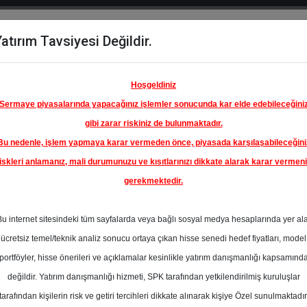
atırım Tavsiyesi Değildir.
del
Hisse
Öne
Raporlar
Partnerlerimi
y
Karşılaştır
Çıkanlar
Hoşgeldiniz
Sermaye piyasalarında yapacağınız işlemler sonucunda kar elde edebileceğini
gibi zarar riskiniz de bulunmaktadır.
Bu nedenle, işlem yapmaya karar vermeden önce, piyasada karşılaşabileceğini
iskleri anlamanız, mali durumunuzu ve kısıtlarınızı dikkate alarak karar vermen
gerekmektedir.
RK HAVA
A.O.
Bu internet sitesindeki tüm sayfalarda veya bağlı sosyal medya hesaplarında yer al
385.00 ₺
ücretsiz temel/teknik analiz sonucu ortaya çıkan hisse senedi hedef fiyatları, model
%0.00
En Yüksek Tahmi
portföyler, hisse önerileri ve açıklamalar kesinlikle yatırım danışmanlığı kapsamınd
Ortalama Fiyat
değildir. Yatırım danışmanlığı hizmeti, SPK tarafından yetkilendirilmiş kuruluşlar
Tahmini
tarafından kişilerin risk ve getiri tercihleri dikkate alınarak kişiye Özel sunulmaktadır
0
En Düşük Tahmi