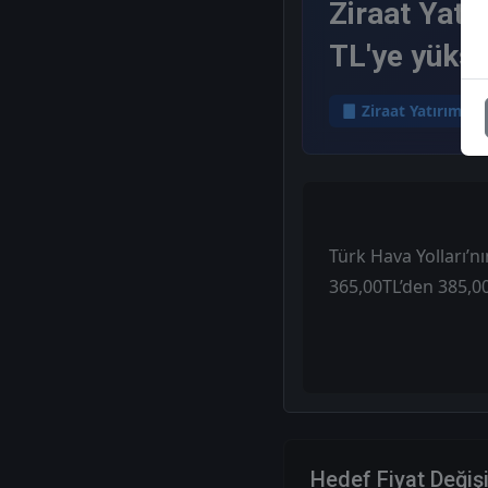
Ziraat Yatı
TL'ye yüksel
Ziraat Yatırım
Türk Hava Yolları’n
365,00TL’den 385,00
Hedef Fiyat Değiş