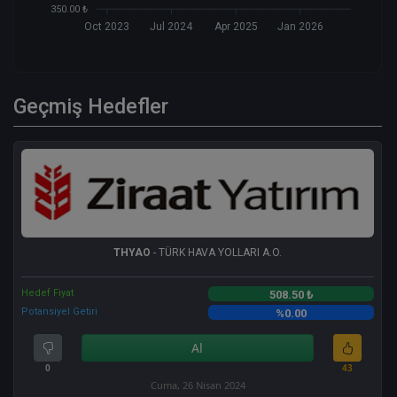
350.00 ₺
Oct 2023
Jul 2024
Apr 2025
Jan 2026
Geçmiş Hedefler
THYAO
- TÜRK HAVA YOLLARI A.O.
Hedef Fiyat
508.50 ₺
Potansiyel Getiri
%0.00
Al
0
43
Cuma, 26 Nisan 2024