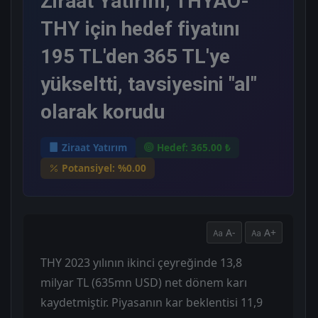
Ziraat Yatırım, THYAO-
THY için hedef fiyatını
195 TL'den 365 TL'ye
yükseltti, tavsiyesini "al"
olarak korudu
Ziraat Yatırım
Hedef: 365.00 ₺
Potansiyel: %0.00
A-
A+
THY 2023 yılının ikinci çeyreğinde 13,8
milyar TL (635mn USD) net dönem karı
kaydetmiştir. Piyasanın kar beklentisi 11,9