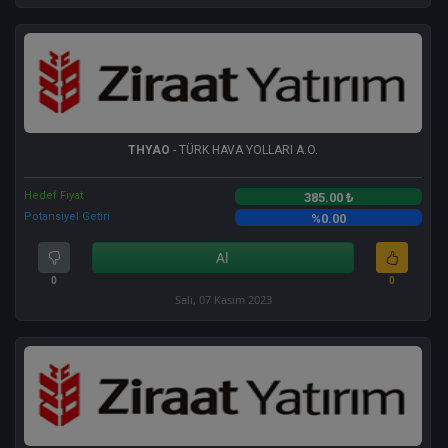
THYAO
- TÜRK HAVA YOLLARI A.O.
Hedef Fiyat
385.00 ₺
Potansiyel Getiri
%0.00
Al
0
0
Salı, 07 Kasım 2023