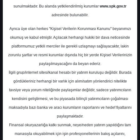
Potansiyel
%0.00
sunulmaktadır. Bu alanda yetkilendirilmiş kurumlar
www.spk.gov.tr
Getiri
adresinde bulunabilir.
Al
0
1
Ayrıca üye olan herkes "Kişisel Verilerin Korunması Kanunu" beyanımızı
Perşembe, 17 Ağustos 2023
okumuş ve kabul etmiştir. Açılacak herhangi hukiki bir dava neticesinde
platformumuz yetkili merciler ile gerekli uzlaşmayı sağlayacaktır, lakin
zorunlu şartlar ve resmi kurumlar dışında hiç bir yerde Kişisel Verilerinizin
paylaşılmayacağını da beyan ederiz.
İlgili grup/internet sitesi/kanal hesabı bir yatırım kuruluşu değildir. Burada
gördükleriniz herhangi bir varlık için alım/satım yönlendirici nitelikte
tavsiye veya yorum niteliğinde paylaşımlar değildir, sadece yatırımcıların
En Yüksek Tahmin
580,00 ₺
kendisini geliştirmesi, ve bu piyasada bilinçli yatırımcıların çoğalması
Ortalama Fiyat Tahmini
451,30 ₺
maksadıyla bazı banka ve aracı kurumların raporlarını ve hedef fiyatlarını
En Düşük Tahmin
330,00 ₺
paylaşmaktadır.
Ortalama Getiri Potansiyeli
%47.36
Finansal okuryazarlığa katkı sunmak, neye/neden yatırım yapıldığını tam
manasıyla okuyabilmek için işin profesyonellerinin bakış açılarını,