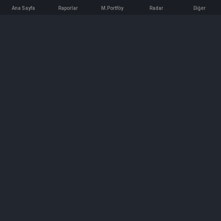
Ana Sayfa
Raporlar
M.Portföy
Radar
Diğer
İletişim
Bilgi ve Reklam için bizimle iletişime geçin!
iletisim@hedeffiyat.com.tr