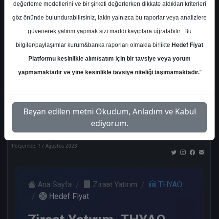
değerleme modellerini ve bir şirketi değerlerken dikkate aldıkları kriterleri
Kurum Sayısı
göz önünde bulundurabilirsiniz, lakin yalnızca bu raporlar veya analizlere
21
güvenerek yatırım yapmak sizi maddi kayıplara uğratabilir.. Bu
Al
Tut
End.
Endeks
Tavsiye
bilgiler/paylaşımlar kurum&banka raporları olmakla birlikte
Hedef Fiyat
Paralel
Üstü
Yok
Get.
Get.
Platformu kesinlikle alım/satım için bir tavsiye veya yorum
12
1
1
1
5
yapmamaktadır ve yine kesinlikle tavsiye niteliği taşımamaktadır.
"
Nötr
Beyan edilen metni Okudum, Anladım ve Kabul
1
ediyorum.
Perşembe, 17 Ağustos 2023
Ana Sayfa
Ziraat Yatırım
THYAO
Hedef Fiyat