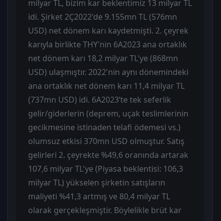
milyar TL, bizim kar beklentimiz 13 milyar TL
idi. Şirket 2Ç2022'de 9.155mn TL (576mn
USD) net dönem karı kaydetmişti. 2. çeyrek
karıyla birlikte THY'nin 6A2023 ana ortaklık
net dönem karı 18,2 milyar TL'ye (868mn
USD) ulaşmıştır. 2022'nin aynı dönemindeki
ana ortaklık net dönem karı 11,4 milyar TL
(737mn USD) idi. 6A2023’te tek seferlik
gelir/giderlerin (deprem, uçak teslimlerinin
gecikmesine istinaden telafi ödemesi vs.)
olumsuz etkisi 370mn USD olmuştur. Satış
gelirleri 2. çeyrekte %49,6 oranında artarak
107,6 milyar TL'ye (Piyasa beklentisi: 106,3
milyar TL) yükselen şirketin satışların
maliyeti %41,3 artmış ve 80,4 milyar TL
olarak gerçekleşmiştir. Böylelikle brüt kar