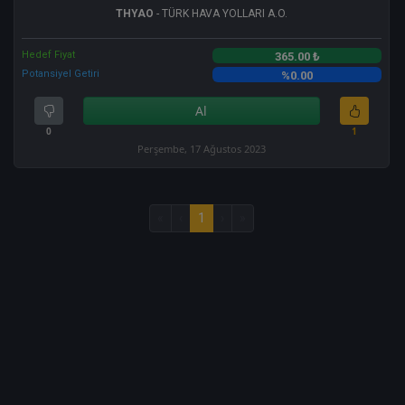
THYAO
- TÜRK HAVA YOLLARI A.O.
Hedef Fiyat
365.00 ₺
Potansiyel Getiri
%0.00
Al
0
1
Perşembe, 17 Ağustos 2023
«
‹
1
›
»