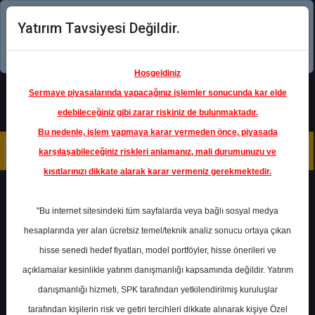
Yatırım Tavsiyesi Değildir.
Şimdi uygulamayı indirin!
Hoşgeldiniz
Sermaye piyasalarında yapacağınız işlemler sonucunda kar elde
edebileceğiniz gibi zarar riskiniz de bulunmaktadır.
Bu nedenle, işlem yapmaya karar vermeden önce, piyasada
karşılaşabileceğiniz riskleri anlamanız, mali durumunuzu ve
kısıtlarınızı dikkate alarak karar vermeniz gerekmektedir.
Geri Dön
"Bu internet sitesindeki tüm sayfalarda veya bağlı sosyal medya
hesaplarında yer alan ücretsiz temel/teknik analiz sonucu ortaya çıkan
hisse senedi hedef fiyatları, model portföyler, hisse önerileri ve
açıklamalar kesinlikle yatırım danışmanlığı kapsamında değildir. Yatırım
THYAO
- TÜRK HAVA YOLLARI
A.O.
danışmanlığı hizmeti, SPK tarafından yetkilendirilmiş kuruluşlar
Hedef Fiyat
365.00 ₺
tarafından kişilerin risk ve getiri tercihleri dikkate alınarak kişiye Özel