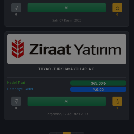
Al
0
0
Salı, 07 Kasım 2023
THYAO
- TÜRK HAVA YOLLARI A.O.
Hedef Fiyat
365.00 ₺
Potansiyel Getiri
%0.00
Al
0
1
Perşembe, 17 Ağustos 2023