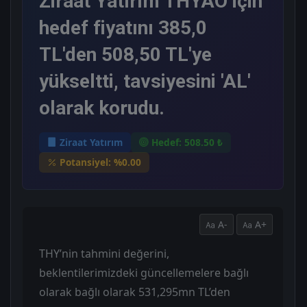
Ziraat Yatırım THYAO için
hedef fiyatını 385,0
TL'den 508,50 TL'ye
yükseltti, tavsiyesini 'AL'
olarak korudu.
Ziraat Yatırım
Hedef: 508.50 ₺
Potansiyel: %0.00
A-
A+
THY’nin tahmini değerini,
beklentilerimizdeki güncellemelere bağlı
olarak bağlı olarak 531,295mn TL’den