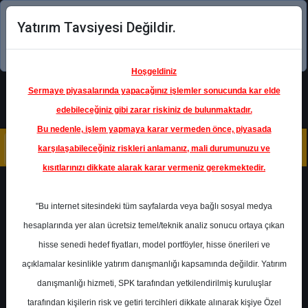
Yatırım Tavsiyesi Değildir.
Şimdi uygulamayı indirin!
Hoşgeldiniz
Sermaye piyasalarında yapacağınız işlemler sonucunda kar elde
edebileceğiniz gibi zarar riskiniz de bulunmaktadır.
Bu nedenle, işlem yapmaya karar vermeden önce, piyasada
karşılaşabileceğiniz riskleri anlamanız, mali durumunuzu ve
kısıtlarınızı dikkate alarak karar vermeniz gerekmektedir.
Geri Dön
"Bu internet sitesindeki tüm sayfalarda veya bağlı sosyal medya
hesaplarında yer alan ücretsiz temel/teknik analiz sonucu ortaya çıkan
hisse senedi hedef fiyatları, model portföyler, hisse önerileri ve
açıklamalar kesinlikle yatırım danışmanlığı kapsamında değildir. Yatırım
THYAO
- TÜRK HAVA YOLLARI
A.O.
danışmanlığı hizmeti, SPK tarafından yetkilendirilmiş kuruluşlar
Hedef Fiyat
508.50 ₺
tarafından kişilerin risk ve getiri tercihleri dikkate alınarak kişiye Özel