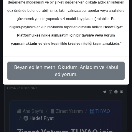
değerleme modellerini ve bir şirketi değerlerken dikkate aldıkları kriterleri
Kurum Sayısı
göz önünde bulundurabilirsiniz, lakin yalnızca bu raporlar veya analizlere
21
güvenerek yatırım yapmak sizi maddi kayıplara uğratabilir.. Bu
Al
Tut
End.
Endeks
Tavsiye
bilgiler/paylaşımlar kurum&banka raporları olmakla birlikte
Hedef Fiyat
Paralel
Üstü
Yok
Get.
Get.
Platformu kesinlikle alım/satım için bir tavsiye veya yorum
12
1
1
1
5
yapmamaktadır ve yine kesinlikle tavsiye niteliği taşımamaktadır.
"
Nötr
Beyan edilen metni Okudum, Anladım ve Kabul
1
ediyorum.
Cuma, 26 Nisan 2024
Ana Sayfa
Ziraat Yatırım
THYAO
Hedef Fiyat