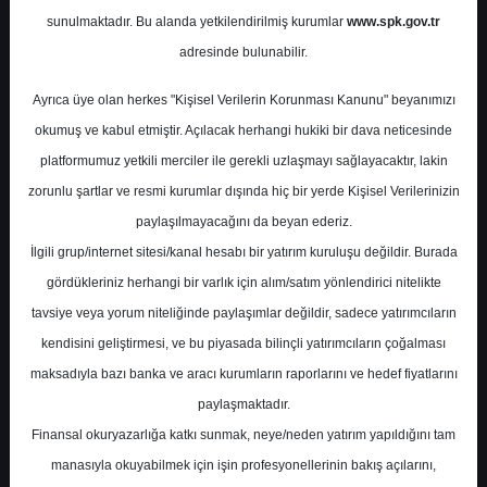
Potansiyel
%0.00
sunulmaktadır. Bu alanda yetkilendirilmiş kurumlar
www.spk.gov.tr
Getiri
adresinde bulunabilir.
Al
0
43
Ayrıca üye olan herkes "Kişisel Verilerin Korunması Kanunu" beyanımızı
Cuma, 26 Nisan 2024
okumuş ve kabul etmiştir. Açılacak herhangi hukiki bir dava neticesinde
platformumuz yetkili merciler ile gerekli uzlaşmayı sağlayacaktır, lakin
zorunlu şartlar ve resmi kurumlar dışında hiç bir yerde Kişisel Verilerinizin
paylaşılmayacağını da beyan ederiz.
İlgili grup/internet sitesi/kanal hesabı bir yatırım kuruluşu değildir. Burada
gördükleriniz herhangi bir varlık için alım/satım yönlendirici nitelikte
tavsiye veya yorum niteliğinde paylaşımlar değildir, sadece yatırımcıların
En Yüksek Tahmin
580,00 ₺
kendisini geliştirmesi, ve bu piyasada bilinçli yatırımcıların çoğalması
Ortalama Fiyat Tahmini
451,30 ₺
maksadıyla bazı banka ve aracı kurumların raporlarını ve hedef fiyatlarını
En Düşük Tahmin
330,00 ₺
paylaşmaktadır.
Ortalama Getiri Potansiyeli
%47.36
Finansal okuryazarlığa katkı sunmak, neye/neden yatırım yapıldığını tam
manasıyla okuyabilmek için işin profesyonellerinin bakış açılarını,