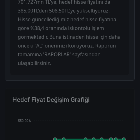
701.727mn TL’ye, hedef hisse fiyatını da
385,00TL’den 508,50TL’ye yükseltiyoruz.
Hisse güncellediğimiz hedef hisse fiyatına
göre %38,4 oranında iskontolu işlem
görmektedir. Buna istinaden hisse için daha
önceki “AL” önerimizi koruyoruz. Raporun
tamamına 'RAPORLAR' sayfasından
ulaşabilirsiniz.
Hedef Fiyat Değişim Grafiği
550.00 ₺