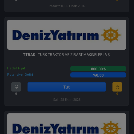
Pazartesi, 05 Ocak 2026
TTRAK
- TÜRK TRAKTÖR VE ZİRAAT MAKİNELERİ A.Ş.
Hedef Fiyat
800.00 ₺
Potansiyel Getiri
%0.00
Tut
0
0
Salı, 28 Ekim 2025