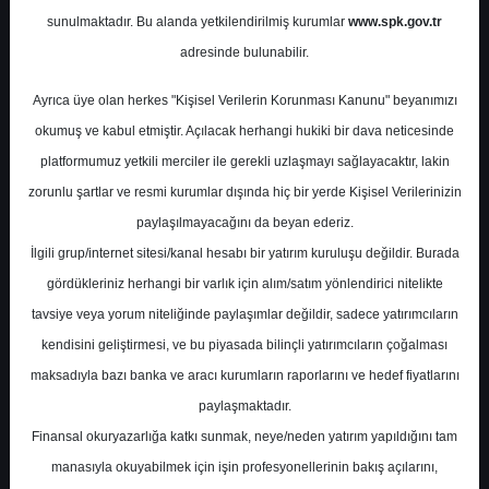
Potansiyel
%0.00
sunulmaktadır. Bu alanda yetkilendirilmiş kurumlar
www.spk.gov.tr
Getiri
adresinde bulunabilir.
Tut
0
0
Ayrıca üye olan herkes "Kişisel Verilerin Korunması Kanunu" beyanımızı
Çarşamba, 11 Şubat 2026
okumuş ve kabul etmiştir. Açılacak herhangi hukiki bir dava neticesinde
platformumuz yetkili merciler ile gerekli uzlaşmayı sağlayacaktır, lakin
zorunlu şartlar ve resmi kurumlar dışında hiç bir yerde Kişisel Verilerinizin
paylaşılmayacağını da beyan ederiz.
İlgili grup/internet sitesi/kanal hesabı bir yatırım kuruluşu değildir. Burada
gördükleriniz herhangi bir varlık için alım/satım yönlendirici nitelikte
tavsiye veya yorum niteliğinde paylaşımlar değildir, sadece yatırımcıların
En Yüksek Tahmin
640,50 ₺
kendisini geliştirmesi, ve bu piyasada bilinçli yatırımcıların çoğalması
Ortalama Fiyat Tahmini
545,49 ₺
maksadıyla bazı banka ve aracı kurumların raporlarını ve hedef fiyatlarını
En Düşük Tahmin
460,00 ₺
paylaşmaktadır.
Ortalama Getiri Potansiyeli
%35.19
Finansal okuryazarlığa katkı sunmak, neye/neden yatırım yapıldığını tam
manasıyla okuyabilmek için işin profesyonellerinin bakış açılarını,