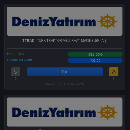
TTRAK
- TÜRK TRAKTÖR VE ZİRAAT MAKİNELERİ A.Ş.
Hedef Fiyat
635.00 ₺
Potansiyel Getiri
%0.00
Tut
0
0
Perşembe, 30 Nisan 2026