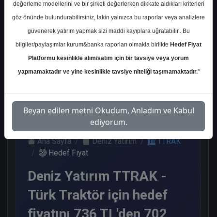
değerleme modellerini ve bir şirketi değerlerken dikkate aldıkları kriterleri
Kurum Sayısı
göz önünde bulundurabilirsiniz, lakin yalnızca bu raporlar veya analizlere
11
güvenerek yatırım yapmak sizi maddi kayıplara uğratabilir.. Bu
Al
Tut
End.
Endeks
Nötr
bilgiler/paylaşımlar kurum&banka raporları olmakla birlikte
Hedef Fiyat
Paralel
Altı
Get.
Get.
Platformu kesinlikle alım/satım için bir tavsiye veya yorum
1
7
1
1
1
yapmamaktadır ve yine kesinlikle tavsiye niteliği taşımamaktadır.
"
Çarşamba, 11 Şubat 2026
Beyan edilen metni Okudum, Anladım ve Kabul
ediyorum.
Ana Sayfa
Deniz Yatırım
TTRAK
Hedef Fiyat
Deniz Yatırım TTRAK -
Türk Traktör için hedef
fiyatını 736 TL'den 702