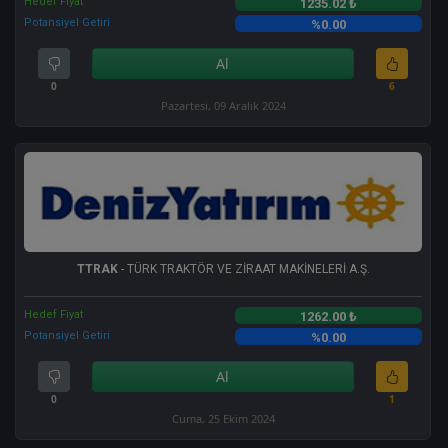
Hedef Fiyat
1235.02 ₺
Potansiyel Getiri
%0.00
Al
0
6
Pazartesi, 09 Aralık 2024
TTRAK
- TÜRK TRAKTÖR VE ZİRAAT MAKİNELERİ A.Ş.
Hedef Fiyat
1262.00 ₺
Potansiyel Getiri
%0.00
Al
0
1
Cuma, 25 Ekim 2024