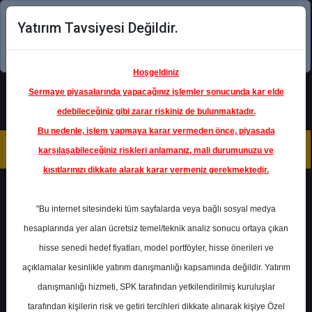
Yatırım Tavsiyesi Değildir.
Şimdi uygulamayı indirin!
Hoşgeldiniz
Sermaye piyasalarında yapacağınız işlemler sonucunda kar elde
edebileceğiniz gibi zarar riskiniz de bulunmaktadır.
Bu nedenle, işlem yapmaya karar vermeden önce, piyasada
karşılaşabileceğiniz riskleri anlamanız, mali durumunuzu ve
kısıtlarınızı dikkate alarak karar vermeniz gerekmektedir.
Geri Dön
"Bu internet sitesindeki tüm sayfalarda veya bağlı sosyal medya
hesaplarında yer alan ücretsiz temel/teknik analiz sonucu ortaya çıkan
hisse senedi hedef fiyatları, model portföyler, hisse önerileri ve
açıklamalar kesinlikle yatırım danışmanlığı kapsamında değildir. Yatırım
TTRAK
- TÜRK TRAKTÖR VE
ZİRAAT MAKİNELERİ A.Ş.
danışmanlığı hizmeti, SPK tarafından yetkilendirilmiş kuruluşlar
Hedef Fiyat
702.00 ₺
tarafından kişilerin risk ve getiri tercihleri dikkate alınarak kişiye Özel