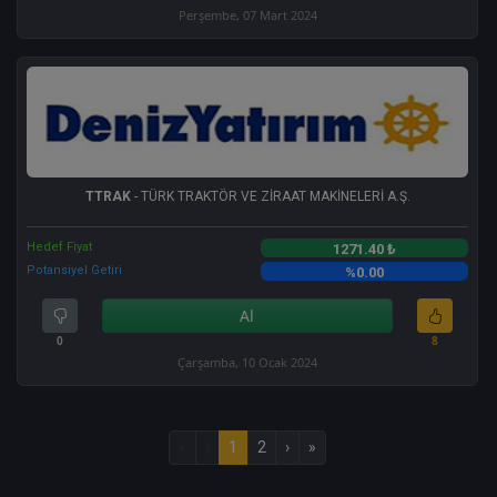
Perşembe, 07 Mart 2024
TTRAK
- TÜRK TRAKTÖR VE ZİRAAT MAKİNELERİ A.Ş.
Hedef Fiyat
1271.40 ₺
Potansiyel Getiri
%0.00
Al
0
8
Çarşamba, 10 Ocak 2024
«
‹
1
2
›
»