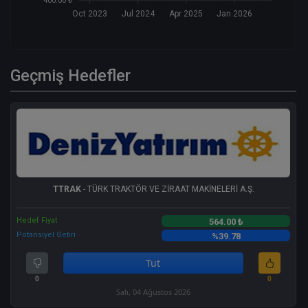
400.00 ₺
Oct 2023
Jul 2024
Apr 2025
Jan 2026
Geçmiş Hedefler
TTRAK
- TÜRK TRAKTÖR VE ZİRAAT MAKİNELERİ A.Ş.
Hedef Fiyat
564.00 ₺
Potansiyel Getiri
%39.78
Tut
0
0
Salı, 04 Ağustos 2026