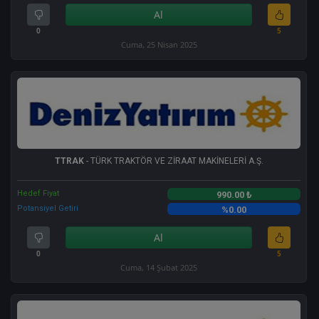
Al
0
5
Cuma, 25 Nisan 2025
TTRAK
- TÜRK TRAKTÖR VE ZİRAAT MAKİNELERİ A.Ş.
Hedef Fiyat
990.00 ₺
Potansiyel Getiri
%0.00
Al
0
5
Cuma, 14 Şubat 2025