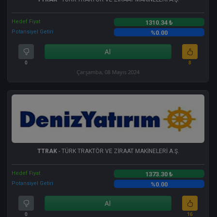
Hedef Fiyat
1310.34 ₺
Potansiyel Getiri
%0.00
Al
0
8
Çarşamba, 08 Mayıs 2024
TTRAK
- TÜRK TRAKTÖR VE ZİRAAT MAKİNELERİ A.Ş.
Hedef Fiyat
1373.30 ₺
Potansiyel Getiri
%0.00
Al
0
16