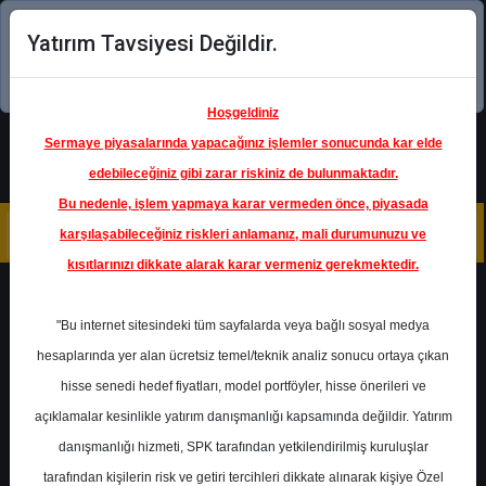
Yatırım Tavsiyesi Değildir.
Şimdi uygulamayı indirin!
Hoşgeldiniz
Sermaye piyasalarında yapacağınız işlemler sonucunda kar elde
edebileceğiniz gibi zarar riskiniz de bulunmaktadır.
Bu nedenle, işlem yapmaya karar vermeden önce, piyasada
karşılaşabileceğiniz riskleri anlamanız, mali durumunuzu ve
kısıtlarınızı dikkate alarak karar vermeniz gerekmektedir.
Geri Dön
"Bu internet sitesindeki tüm sayfalarda veya bağlı sosyal medya
hesaplarında yer alan ücretsiz temel/teknik analiz sonucu ortaya çıkan
hisse senedi hedef fiyatları, model portföyler, hisse önerileri ve
açıklamalar kesinlikle yatırım danışmanlığı kapsamında değildir. Yatırım
GARAN
- TÜRKİYE GARANTİ
BANKASI A.Ş.
danışmanlığı hizmeti, SPK tarafından yetkilendirilmiş kuruluşlar
Hedef Fiyat
177.00 ₺
tarafından kişilerin risk ve getiri tercihleri dikkate alınarak kişiye Özel