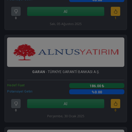
Al
0
1
Salı, 05 Ağustos 2025
GARAN
- TÜRKİYE GARANTİ BANKASI A.Ş.
Hedef Fiyat
186.00 ₺
Potansiyel Getiri
%0.00
Al
0
0
Perşembe, 30 Ocak 2025