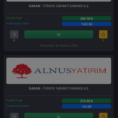
GARAN
- TÜRKİYE GARANTİ BANKASI A.Ş.
Hedef Fiyat
206.96 ₺
Potansiyel Getiri
%62.96
Al
0
0
Perşembe, 30 Temmuz 2026
GARAN
- TÜRKİYE GARANTİ BANKASI A.Ş.
Hedef Fiyat
213.82 ₺
Potansiyel Getiri
%0.00
Al