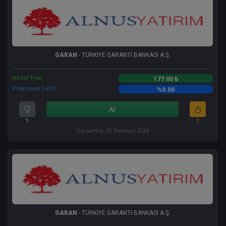
GARAN
- TÜRKİYE GARANTİ BANKASI A.Ş.
Hedef Fiyat
177.00 ₺
Potansiyel Getiri
%0.00
Al
1
2
Çarşamba, 31 Temmuz 2024
GARAN
- TÜRKİYE GARANTİ BANKASI A.Ş.