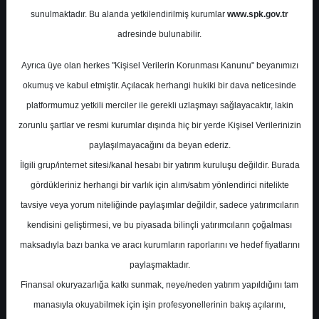
Potansiyel
%0.00
sunulmaktadır. Bu alanda yetkilendirilmiş kurumlar
www.spk.gov.tr
Getiri
adresinde bulunabilir.
Al
1
2
Ayrıca üye olan herkes "Kişisel Verilerin Korunması Kanunu" beyanımızı
Çarşamba, 31 Temmuz 2024
okumuş ve kabul etmiştir. Açılacak herhangi hukiki bir dava neticesinde
platformumuz yetkili merciler ile gerekli uzlaşmayı sağlayacaktır, lakin
zorunlu şartlar ve resmi kurumlar dışında hiç bir yerde Kişisel Verilerinizin
paylaşılmayacağını da beyan ederiz.
İlgili grup/internet sitesi/kanal hesabı bir yatırım kuruluşu değildir. Burada
gördükleriniz herhangi bir varlık için alım/satım yönlendirici nitelikte
tavsiye veya yorum niteliğinde paylaşımlar değildir, sadece yatırımcıların
En Yüksek Tahmin
206,96 ₺
kendisini geliştirmesi, ve bu piyasada bilinçli yatırımcıların çoğalması
Ortalama Fiyat Tahmini
186,96 ₺
maksadıyla bazı banka ve aracı kurumların raporlarını ve hedef fiyatlarını
En Düşük Tahmin
143,00 ₺
paylaşmaktadır.
Ortalama Getiri Potansiyeli
%47.21
Finansal okuryazarlığa katkı sunmak, neye/neden yatırım yapıldığını tam
manasıyla okuyabilmek için işin profesyonellerinin bakış açılarını,