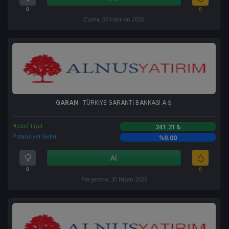
0
0
Cuma, 05 Haziran 2026
GARAN
- TÜRKİYE GARANTİ BANKASI A.Ş.
Hedef Fiyat
241.21 ₺
Potansiyel Getiri
%0.00
Al
0
0
Perşembe, 30 Nisan 2026