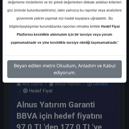
değerleme modellerini ve bir şirketi değerlerken dikkate aldıkları kriterleri
Kurum Sayısı
göz önünde bulundurabilirsiniz, lakin yalnızca bu raporlar veya analizlere
21
güvenerek yatırım yapmak sizi maddi kayıplara uğratabilir.. Bu
Al
Tut
Endeks
Tavsiye
Nötr
bilgiler/paylaşımlar kurum&banka raporları olmakla birlikte
Hedef Fiyat
Üstü
Yok
Get.
Platformu kesinlikle alım/satım için bir tavsiye veya yorum
11
1
1
1
7
yapmamaktadır ve yine kesinlikle tavsiye niteliği taşımamaktadır.
"
Çarşamba, 31 Temmuz 2024
Beyan edilen metni Okudum, Anladım ve Kabul
ediyorum.
Ana Sayfa
Alnus Yatırım
GARAN
Hedef Fiyat
Alnus Yatırım Garanti
BBVA için hedef fiyatını
97,0 TL'den 177,0 TL'ye,