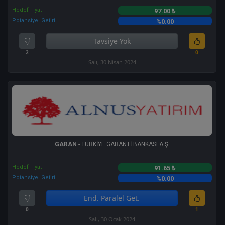
Hedef Fiyat
97.00 ₺
Potansiyel Getiri
%0.00
Tavsiye Yok
2
0
Salı, 30 Nisan 2024
GARAN
- TÜRKİYE GARANTİ BANKASI A.Ş.
Hedef Fiyat
91.65 ₺
Potansiyel Getiri
%0.00
End. Paralel Get.
0
1
Salı, 30 Ocak 2024